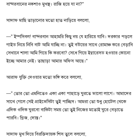
বান্দরবানের নকশাও মুখস্থ। রাজি হয়ে যা না?”
সাদাফ মাছি তাড়ানোর মতো হাত নাড়িয়ে বললো,
—” ইম্পসিবল! বান্দরবান আহামরি কিছু নয় যে হারিয়ে যাবি। দরকার পড়লে
গাইড নিয়ে নিবি বাট আমি যাচ্ছি না। তুই বউয়ের সাথে রোমাঞ্চ করে বেড়াবি
সেখানে শালা আমি গিয়ে কি করবো? সেধে গিয়ে ইম্বারেসড হওয়ার কোনো
ইচ্ছে আমার নেই। তাছাড়া আমার অফিস আছে।”
আরাফ যুক্তি দেওয়ার মতো ভঙ্গি করে বললো,
—” তোর তো এমনিতেও একা একা পাহাড়ে ঘুরতে ভালো লাগে। আমাদের
সাথে গেলে সেই প্রাইভেসিটা তুই পাচ্ছিস। আমরা তো শুধু হোটেল থেকে
এদিক ওদিক ঘুরবো বাকিটা সময় তো তুই নিজের মতোই ঘুরে বেড়াতে
পারবি। প্লিজ, দোস্ত।”
সাদাফ মুখ দিয়ে বিরক্তিদায়ক শিস তুলে বললো,