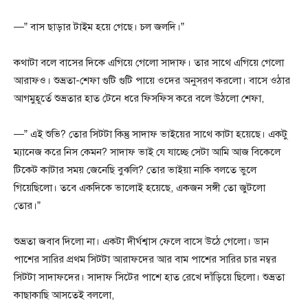
—” বাস ছাড়ার টাইম হয়ে গেছে। চল জলদি।”
কথাটা বলে বাসের দিকে এগিয়ে গেলো সাদাফ। তার সাথে এগিয়ে গেলো
আরাফও। শুভ্রতা-শেফা গুটি গুটি পায়ে ওদের অনুসরণ করলো। বাসে ওঠার
আগমুহূর্তে শুভ্রতার হাত টেনে ধরে ফিসফিস করে বলে উঠলো শেফা,
—” এই শুভি? তোর সিটটা কিন্তু সাদাফ ভাইয়ের সাথে কাটা হয়েছে। একটু
ম্যানেজ করে নিস কেমন? সাদাফ ভাই যে যাচ্ছে সেটা আমি আজ বিকেলে
টিকেট কাটার সময় জেনেছি বুঝলি? তোর ভাইয়া নাকি বলতে ভুলে
গিয়েছিলো। তবে একদিকে ভালোই হয়েছে, একজন সঙ্গী তো জুটলো
তোর।”
শুভ্রতা জবাব দিলো না। একটা দীর্ঘশ্বাস ফেলে বাসে উঠে গেলো। ডান
পাশের সারির প্রথম সিটটা আরাফদের আর বাম পাশের সারির চার নম্বর
সিটটা সাদাফদের। সাদাফ সিটের পাশে হাত রেখে দাঁড়িয়ে ছিলো। শুভ্রতা
কাছাকাছি আসতেই বললো,