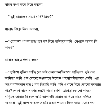
সাহস সঞ্চয় করে নিয়ে বললো,
—” তুই আমাদের সাথে যাবি? প্লিজ?”
সাদাফ বিস্ময় নিয়ে বললো,
—” হোয়াট? পাগল তুই? তুই বউ নিয়ে হানিমুনে যাবি। সেখানে আমার কি
কাজ?”
আরাফ আহত গলায় বললো,
—” লুকিয়ে লুকিয়ে যাচ্ছি তো তাই তেমন কনফিডেন্স পাচ্ছি না৷ তুই তো
জানিস? আমি এন্ড মোমেন্টেগুলোতে উলোট পালোট কিছু করে ফেলি। এর
আগে বান্দরবান মাত্র ১ বার গিয়েছি আমি। যদি ওখানে গিয়ে কোনো সমস্যায়
পড়ি? শেফা সাথে থাকায় ভয়টা আরো বেশি। তাছাড়া কোনো কারণে
বাড়িতে জানাজানি হলে আমি ব্যাপারটা সামাল না দিয়ে আরো গুলিয়ে
ফেলবো। তুই সাথে থাকলে একটা ভরসা পাবো। প্লিজ দোস্ত। তোর তো