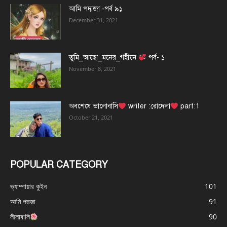
আমি পদ্মজা -পর্ব ৯১
December 31, 2021
তুমি_আছো_মনের_গহীনে
পর্ব- ১
November 8, 2021
অবশেষে ভালোবাসি
writer :রোদেলা
part:1
October 21, 2021
POPULAR CATEGORY
ভ্যাম্পায়ার কুইন
101
আমি পদ্মজা
91
লীলাবালি
90