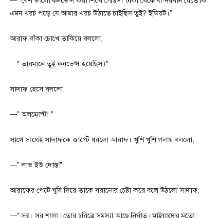
—” বেশ ভালো কনভেন্স করা শিখে গেছিস। ঢাকা থেকে বান্দরবান যেতে কি
এমন খরচ পড়ে যে আমার খরচ উঠাতে চাইছিস তুই? ইডিয়ট।”
আরাফ বাঁকা চোখে তাকিয়ে বললো,
—” তারমানে তুই কনভেন্স হয়েছিস।”
সাদাফ হেসে বললো,
—” অলমোস্ট! ”
সাথে সাথেই সাদাফকে জাপ্টে ধরলো আরাফ। খুশি খুশি গলায় বললো,
—” লাভ ইউ দোস্ত!”
আরাফের পেটে ঘুষি দিয়ে তাকে সরানোর চেষ্টা করে বলে উঠলো সাদাফ,
—” সর। সর শালা। তোর চরিত্রে সমস্যা আছে নির্ঘাত। মাইয়াদের মতো