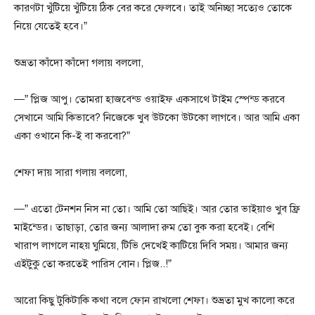
কারণটা খুঁটিয়ে খুঁটিয়ে ঠিক বের করে ফেলবে। তাই অনিচ্ছা সত্যেও তোকে
নিয়ে যেতেই হবে।”
শুভ্রতা কাঁদো কাঁদো গলায় বললো,
—” প্লিজ আপু। তোমরা হাজবেন্ড ওয়াইফ একসাথে টাইম স্পেন্ড করবে
সেখানে আমি কিভাবে? নিজেকে খুব উটকো উটকো লাগবে। আর আমি একা
একা ওখানে কি-ই বা করবো?”
শেফা দায় সারা গলায় বললো,
—” এতো টেনশন নিস না তো। আমি তো আছিই। আর তোর ভাইয়াও খুব ফ্রি
মাইন্ডের। তাছাড়া, তোর জন্য আলাদা রুম তো বুক করা হবেই। বেশি
খারাপ লাগলে নাহয় ঘুমিয়ে, টিভি দেখেই কাটিয়ে দিবি সময়। আমার জন্য
এইটুকু তো করতেই পারিস বোন। প্লিজ..!”
আরো কিছু টুকিটাকি কথা বলে ফোন রাখলো শেফা। শুভ্রতা মুখ কালো করে