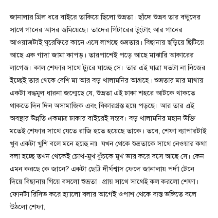
জানালার গ্রিল ধরে বাইরে তাকিয়ে ছিলো শুভ্রতা। ছাঁদে শুভ্রব তার বন্ধুদের
সাথে গানের আসর জমিয়েছে। তাদের গিটারের টুংটাং আর গানের
আওয়াজটাই ঘুরেফিরে কানে এসে লাগছে শুভ্রতার। বিছানায় ছড়িয়ে ছিটিয়ে
আছে এক গাদা জামা কাপড়। তারপাশেই পড়ে আছে মাঝারি আকারের
লাগেজ। কাল শেফার সাথে ট্যুরে যাচ্ছে সে। তার এই যাত্রা যতটা না নিজের
ইচ্ছেই তার থেকে বেশি মা আর বড় খালামনির আগ্রহে। শুভ্রতার মার মাথায়
একটা বদ্ধমূল ধারনা জন্মেছে যে, শুভ্রতা এই ঢাকা শহরে আটকে থাকতে
থাকতে দিন দিন অসামাজিক এবং বিকারগ্রস্ত হয়ে পড়ছে। আর তার এই
অবস্থার উন্নতি একমাত্র ঢাকার বাইরেই সম্ভব। বড় খালামনির মহান উক্তি
মতেই শেফার সাথে যেতে রাজি হতে হয়েছে তাকে। তবে, শেফা ব্যাপারটাই
খুব একটা খুশি বলে মনে হচ্ছে না৷ যখন থেকে শুভ্রতাকে সাথে নেওয়ার কথা
বলা হচ্ছে তখন থেকেই চোখ-মুখ কুঁচকে মুখ ভার করে বসে আছে সে। কেন
এমন করছে কে জানে? একটা ছোট্ট দীর্ঘশ্বাস ফেলে জানালায় পর্দা টেনে
দিয়ে বিছানায় গিয়ে বসলো শুভ্রতা। প্রায় সাথে সাথেই কল করলো শেফা।
ফোনটা রিসিভ করে হ্যালো বলার আগেই ওপাশ থেকে ব্যস্ত ভঙ্গিতে বলে
উঠলো শেফা,