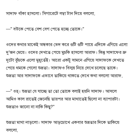
সাদাফ বাঁকা হাসলো। সিগারেটে লম্বা টান দিয়ে বললো,
—” বউকে পেতে বেশ বেগ পেতে হচ্ছে তোকে।”
ওদের কথার মাঝেই অন্ধকার ভেদ করে গুটি গুটি পায়ে এদিকে এগিয়ে এলো
দু’জন মেয়ে। ওদের দেখতে পেয়ে মুচকি হাসলো আরাফ। কিন্তু সাদাফের ভ্রু
দুটো কুঁচকে এলো মুহূর্তেই। আরো একটু সামনে এগিয়ে সাদাফকে দেখতে
পেয়ে থমকে গেলো শুভ্রতা। সাদাফও বিস্ময় নিয়ে দেখে চলেছে তাকে।
শুভ্রতা আর সাদাফকে এভাবে তাকিয়ে থাকতে দেখে কথা বললো আরাফ,
—” ওহ্। শুভ্রতা যে যাচ্ছে তা তো তোকে বলাই হয়নি সাদাফ। আসলে
আমিও কাল রাতেই জেনেছি তারপর আর মাথাতেই ছিলো না ব্যাপারটা।
শুভ্রতাও জানো না নাকি কিছু?”
শুভ্রতা মাথা নাড়লো। সাদাফ আড়চোখে একবার শুভ্রতার দিকে তাকিয়ে
বললো,