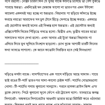
বসে রইলো। নেক্সট চারটা দিন যে খুবই বাজে কাটতে চলেছে তা বেশ বুঝতে
পারছে শুভ্রতা। এমনিতেই মন মেজাজ ভালো না তারওপর এমন উটকো
ঝামেলা একদমই সহ্য হচ্ছে না শুভ্রতার। বিছানায় পা ছড়িয়ে কাঁদতে ইচ্ছে
করছে নয়তো আরাফের সব চুল টেনে ছিঁড়ে ফেলতে ইচ্ছে করছে। একমাত্র
এই ছেলেটার জন্যই মনের এই বিধ্বস্ত হাল শুভ্রতার। এই ছেলেটার জন্যই
এক্সিডেন্টলি বিয়ের পিঁড়িতে বসতে হলো। দ্বিতীয় এবং তৃতীয় বারের মতো
সাদাফের সাথে দেখা হলো। এখন আবার এই ট্যুর! শুভ্রতা বিছানায় গা
এলিয়ে দিয়ে মুখ ফুলিয়ে নিঃশ্বাস ছাড়লো। চোখ বুজে আগামী চারটি দিনের
কথা ভাবতে লাগলো। কে জানে কতোটা বিরক্তির হবে সেই দিনগুলো!
__________________
ঘড়িতে দশটা বাজে। বাসস্ট্যান্ডের এক পাশে দাঁড়িয়ে আছে সাদাফ। গায়ে
ছাই রঙের টি-শার্ট তারওপর সাদা-কালো চেইক শার্ট। শার্টের বোতামগুলো
খোলা। টি-শার্টের গলায় ঝুলানো সানগ্লাস। পরনে হালকা ব্রাউন জিন্স এন্ড
ব্ল্যাক কেডস্। পিঠে ঝুলানো ফুলে ফেঁপে ওঠা ট্রাভেল ব্যাগ। ডানহাতে জলন্ত
সিগারেট। অন্ধকারে সিগারেটের আগুনটা তারার মতো মিটমিট করে ওঠানামা
করছে। কিছুক্ষণ পরই দ্রুত পায়ে পাশে এসে দাঁড়ালো আরাফ। সাদাফ