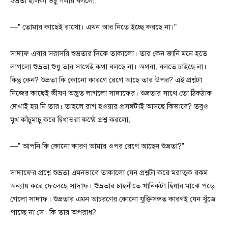
শুভ্রতা হালকা উঁচু গলায় বললো,
—” তোমার কাছেই রাখো। এখন আর নিতে ইচ্ছে করছে না।”
সাদাফ এবার সরাসরি শুভ্রতার দিকে তাকালো। তার কেন জানি মনে হতে
লাগলো শুভ্রতা শুধু তার সাথেই কথা বলছে না। অথবা, বলতে চাইছে না।
কিন্তু কেন? শুভ্রতা কি কোনো কারণে রেগে আছে তার উপর? এই প্রশ্নটা
নিজের কাছেই ভীষণ অদ্ভুত লাগলো সাদাফের। শুভ্রতার সাথে তো ঠিকঠাক
দেখাই হয় নি তার। তাহলে রাগ হওয়ার প্রসঙ্গটাই আসছে কিভাবে? তবুও
মুখ কাঁচুমাচু করে দ্বিধাভরা কন্ঠে প্রশ্ন করলো,
—” আপনি কি কোনো কারণ আমার ওপর রেগে আছেন শুভ্রতা?”
সাদাফের প্রশ্নে শুভ্রতা এমনভাবে তাকালো যেন প্রশ্নটা করে মরাত্মক রকম
অন্যায় করে ফেলেছে সাদাফ। শুভ্রতার চাহনীতে খানিকটা দ্বিধার মাঝে পড়ে
গেলো সাদাফ। শুভ্রতার এমন আচরণের কোনো যুক্তিসঙ্গত কারণই যেন খুঁজে
পাচ্ছে না সে। কি তার অপরাধ?