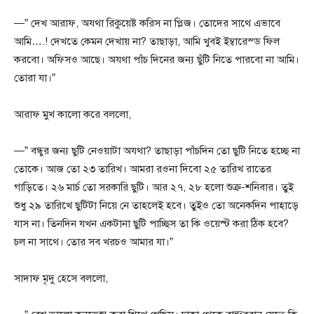
—” দেখ আরাফ, অযথা রিকুয়েষ্ট করিস না প্লিজ। তোদের সাথে এভাবে
আমি….! দেখতে কেমন দেখায় না? তাছাড়া, আমি খুবই ইম্বারেস্ড ফিল
করবো। অফিসও আছে। অযথা পাঁচ দিনের জন্য ছুঁটি নিতে পারবো না আমি।
তোরা যা।”
আরাফ মুখ কালো করে বললো,
—” বন্ধুর জন্য ছুটি নেওয়াটা অযথা? তাছাড়া পাঁচদিন তো ছুটি নিতে হচ্ছে না
তোকে। আজ তো ২৩ তারিখ। আমরা রওনা দিবো ২৫ তারিখ রাতের
গাড়িতে। ২৬ মার্চ তো সরকারি ছুটি। আর ২৭, ২৮ হলো শুক্র-শনিবার। তুই
শুধু ২৯ তারিখে ছুটিটা নিয়ে নে তাহলেই হবে। তুইও তো অনেকদিন পাহাড়ে
যাস না। তিনদিন যখন একটানা ছুটি পাচ্ছিস তা কি ওয়েস্ট করা ঠিক হবে?
চল না সাথে। তোর সব খরচও আমার যা।”
সাদাফ মৃদু হেসে বললো,