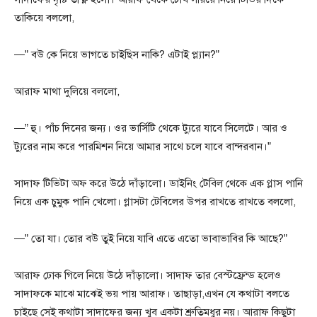
তাকিয়ে বললো,
—” বউ কে নিয়ে ভাগতে চাইছিস নাকি? এটাই প্ল্যান?”
আরাফ মাথা দুলিয়ে বললো,
—” হু। পাঁচ দিনের জন্য। ওর ভার্সিটি থেকে ট্যুরে যাবে সিলেটে। আর ও
ট্যুরের নাম করে পারমিশন নিয়ে আমার সাথে চলে যাবে বান্দরবান।”
সাদাফ টিভিটা অফ করে উঠে দাঁড়ালো। ডাইনিং টেবিল থেকে এক গ্লাস পানি
নিয়ে এক চুমুক পানি খেলো। গ্লাসটা টেবিলের উপর রাখতে রাখতে বললো,
—” তো যা। তোর বউ তুই নিয়ে যাবি এতে এতো ভাবাভাবির কি আছে?”
আরাফ ঢোক গিলে নিয়ে উঠে দাঁড়ালো। সাদাফ তার বেস্টফ্রেন্ড হলেও
সাদাফকে মাঝে মাঝেই ভয় পায় আরাফ। তাছাড়া,এখন যে কথাটা বলতে
চাইছে সেই কথাটা সাদাফের জন্য খুব একটা শ্রুতিমধুর নয়। আরাফ কিছুটা