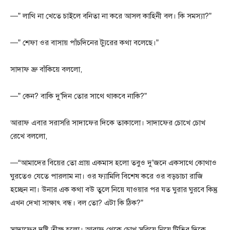
—” লাথি না খেতে চাইলে বনিতা না করে আসল কাহিনী বল। কি সমস্যা?”
—” শেফা ওর বাসায় পাঁচদিনের ট্যুরের কথা বলেছে।”
সাদাফ ভ্রু বাঁকিয়ে বললো,
—” কেন? বাকি দু’দিন তোর সাথে থাকবে নাকি?”
আরাফ এবার সরাসরি সাদাফের দিকে তাকালো। সাদাফের চোখে চোখ
রেখে বললো,
—“আমাদের বিয়ের তো প্রায় একমাস হলো তবুও দু’জনে একসাথে কোথাও
ঘুরতেও যেতে পারলাম না। ওর ফ্যামিলি বিশেষ করে ওর বড়চাচা রাজি
হচ্ছেন না। উনার এক কথা বউ তুলে নিয়ে যাওয়ার পর যত ঘুরার ঘুরবে কিন্তু
এখন দেখা সাক্ষাৎ বন্ধ। বল তো? এটা কি ঠিক?”
সাদাফের দৃষ্টি তীক্ষ্ণ হলো। আরাফ থেকে চোখ সরিয়ে নিয়ে টিভির দিকে