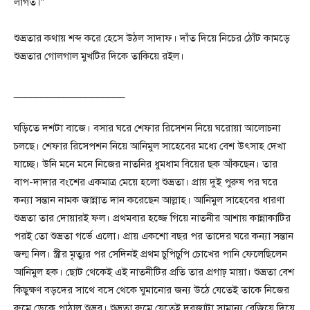
লাগত।”
শুভ্রতার কথায় শব্দ করে হেসে উঠল সাদাফ। দাঁত দিয়ে নিচের ঠোঁট কামড়ে
শুভ্রতার গোলগাল মুখটির দিকে তাকিয়ে রইল।
____________________
ঘড়িতে দশটা বাজে। বসার ঘরে শেফার রিসেশন নিয়ে ঘরোয়া আলোচনা
চলছে। শেফার রিসেপশন নিয়ে আনিমুল সাহেবের মধ্যে বেশ উৎসাহ দেখা
যাচ্ছে। উনি মনে মনে নিজের নাতনির ধুমধাম বিয়ের ছক আঁকছেন। তার
বাপ-দাদার বংশের একমাত্র মেয়ে হলো শুভ্রতা। প্রায় দুই পুরুষ পর ঘরে
কন্যা সন্তান নামক জান্নাত দান করেছেন আল্লাহ। আনিমুল সাহেবের ধারণা
শুভ্রতা তার দোয়ারই ফল। প্রথমবার হজ্জে গিয়ে নাতনীর আশায় কান্নাকাটির
পরই তো শুভ্রতা গর্ভে এলো। প্রায় একশো বছর পর তাদের ঘরে কন্যা সন্তান
জন্ম নিল। স্ত্রীর মৃত্যুর পর সেদিনই প্রথম চুপিচুপি চোখের পানি ফেলেছিলেন
আনিমুল হক। ছোট থেকেই এই নাতনীটির প্রতি তার প্রগাঢ় মায়া। শুভ্রতা বেশ
কিছুক্ষণ বড়দের সাথে বসে থেকে ঘুমানোর জন্য উঠে যেতেই তাকে নিজের
রুমে ডেকে পাঠাল শুভ্রব। শুভ্রতা রুমে যেতেই দরজাটা সামান্য বেজিয়ে দিয়ে