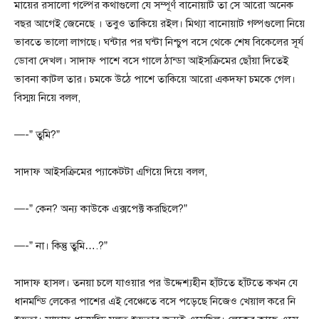
মায়ের রসালো গল্পের কথাগুলো যে সম্পূর্ণ বানোয়াট তা সে আরো অনেক
বছর আগেই জেনেছে । তবুও তাকিয়ে রইল। মিথ্যা বানোয়াট গল্পগুলো নিয়ে
ভাবতে ভালো লাগছে। ঘন্টার পর ঘন্টা নিশ্চুপ বসে থেকে শেষ বিকেলের সূর্য
ডোবা দেখল। সাদাফ পাশে বসে গালে ঠান্ডা আইসক্রিমের ছোঁয়া দিতেই
ভাবনা কাটল তার। চমকে উঠে পাশে তাকিয়ে আরো একদফা চমকে গেল।
বিস্ময় নিয়ে বলল,
—-” তুমি?”
সাদাফ আইসক্রিমের প্যাকেটটা এগিয়ে দিয়ে বলল,
—-” কেন? অন্য কাউকে এক্সপেক্ট করছিলে?”
—-” না। কিন্তু তুমি….?”
সাদাফ হাসল। তনয়া চলে যাওয়ার পর উদ্দেশ্যহীন হাঁটতে হাঁটতে কখন যে
ধানমন্ডি লেকের পাশের এই বেঞ্চেতে বসে পড়েছে নিজেও খেয়াল করে নি