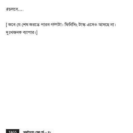
#চলবে….
[ কবে যে শেষ করতে পারব গল্পটা। ফিনিসিং টাস্ক এসেও আসছে না।
দুঃখজনক ব্যাপার।]
TAGS
আরশিযুগল প্রেম পর্ব -- ৪১