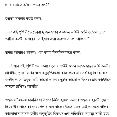
দাবি রাখতে ক’জন পারে বল?”
শুভ্রতা অসহায় কন্ঠে বলল,
—-” এই পৃথিবীতে তোরা দু’জন ছাড়া একমাত্র আমিই জানি তোকে ছাড়া
ভাইয়া কতটা অসহায়। ভাইয়ার জন্য হলেও ভালো থাকিস।”
তনয়া আবারও হাসল। ধরা গলায় ফিসফিস করে বলল,
—-” আর এই পৃথিবীতে একমাত্র তোর ভাইই জানে তাকে ছাড়া আমি কতটা
প্রাণহীন, শূন্য। এখন আর অনুভূতিগুলো কাজ করে না। সবকিছু ফিকে আর
রংহীন লাগে তবুও আমি ভালো থাকব। তুইও ভালো থাকিস। তোর ভাইটাকে
সামলে রাখিস। আসছি!”
শুভ্রতার টলমলে চাহনির প্রতিত্তরে নির্মল হাসল তনয়া। শুভ্রতার হাতটা ছেড়ে
দিয়ে ধীর পায়ে হারিয়ে গেল রাস্তার বাঁকে। শুভ্রতা সেখানেই দাঁড়িয়ে রইল।
ভালোবাসা নামক স্বর্গীয় অনুভূতির বিভৎস এক পরিণতির আমৃত্যু সাক্ষী হয়ে