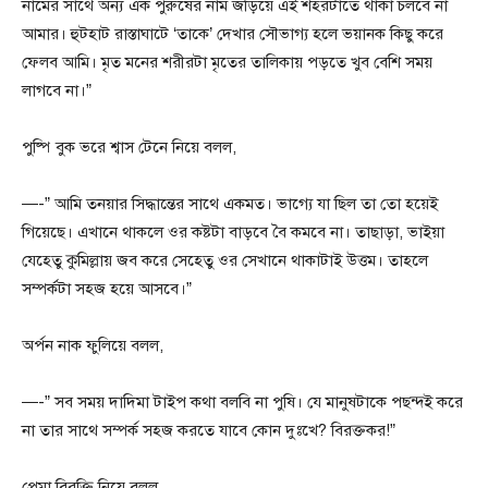
নামের সাথে অন্য এক পুরুষের নাম জড়িয়ে এই শহরটাতে থাকা চলবে না
আমার। হুটহাট রাস্তাঘাটে ‘তাকে’ দেখার সৌভাগ্য হলে ভয়ানক কিছু করে
ফেলব আমি। মৃত মনের শরীরটা মৃতের তালিকায় পড়তে খুব বেশি সময়
লাগবে না।”
পুষ্পি বুক ভরে শ্বাস টেনে নিয়ে বলল,
—-” আমি তনয়ার সিদ্ধান্তের সাথে একমত। ভাগ্যে যা ছিল তা তো হয়েই
গিয়েছে। এখানে থাকলে ওর কষ্টটা বাড়বে বৈ কমবে না। তাছাড়া, ভাইয়া
যেহেতু কুমিল্লায় জব করে সেহেতু ওর সেখানে থাকাটাই উত্তম। তাহলে
সম্পর্কটা সহজ হয়ে আসবে।”
অর্পন নাক ফুলিয়ে বলল,
—-” সব সময় দাদিমা টাইপ কথা বলবি না পুষি। যে মানুষটাকে পছন্দই করে
না তার সাথে সম্পর্ক সহজ করতে যাবে কোন দুঃখে? বিরক্তকর!”
প্রেমা বিরক্তি নিয়ে বলল,