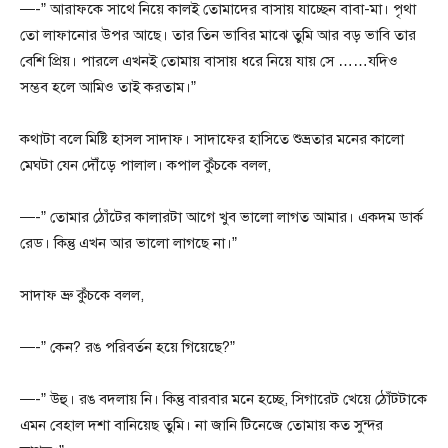
—-” আরাফকে সাথে নিয়ে কালই তোমাদের বাসায় যাচ্ছেন বাবা-মা। পৃথা
তো লাফানোর উপর আছে। তার তিন ভাবির মাঝে তুমি আর বড় ভাবি তার
বেশি প্রিয়। পারলে এখনই তোমায় বাসায় ধরে নিয়ে যায় সে ……যদিও
সম্ভব হলে আমিও তাই করতাম।”
কথাটা বলে মিষ্টি হাসল সাদাফ। সাদাফের হাসিতে শুভ্রতার মনের কালো
মেঘটা যেন দৌঁড়ে পালাল। কপাল কুঁচকে বলল,
—-” তোমার ঠোঁটের কালারটা আগে খুব ভালো লাগত আমার। একদম ডার্ক
রেড। কিন্তু এখন আর ভালো লাগছে না।”
সাদাফ ভ্রু কুঁচকে বলল,
—-” কেন? রঙ পরিবর্তন হয়ে গিয়েছে?”
—-” উহু। রঙ বদলায় নি। কিন্তু বারবার মনে হচ্ছে, সিগারেট খেয়ে ঠোঁটটাকে
এমন বেহাল দশা বানিয়েছ তুমি। না জানি টিনেজে তোমায় কত সুন্দর