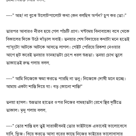
—-” আহ! না বুঝে উলোটপালোট কথা কেন বলছিস অর্পন? চুপ কর তো।”
তারপর আবারও নীরব হয়ে গেল পাঁচটি প্রাণ। ঘন্টাময় বিনাবাক্যে বসে থেকে
বিকালের দিকে উঠে দাঁড়াল সবাই। তনয়ার শেষ বিদায়ের কথাটা মনে হতেই
পা’দুটো আটকে আটকে আসতে লাগল। গেইট পেরিয়ে রিকশা নেওয়ার
আগে হুট করেই তনয়ার ডানহাতটা চেপে ধরল শুভ্রতা। তনয়া চোখ তুলে
তাকাতেই রুদ্ধ গলায় বলল,
—-” আমি নিজেকে ক্ষমা করতে পারছি না তনু। নিজেকে দোষী মনে হচ্ছে।
আমায় একটা শাস্তি দিয়ে যা। বড় কোনো শাস্তি!”
তনয়া হাসল। শুভ্রতার হাতের ওপর নিজের বামহাতটা রেখে স্থির দৃষ্টিতে
তাকাল। মৃদু গলায় বলল,
—-” তোর শাস্তি হল তুই সারাজীবনই তোর ভাইটাকে এভাবেই ভালোবেসে
যাবি, প্লিজ। বিয়ে করতে আসা বরের কাছে নিজের ভাইয়ের ভালোবাসার