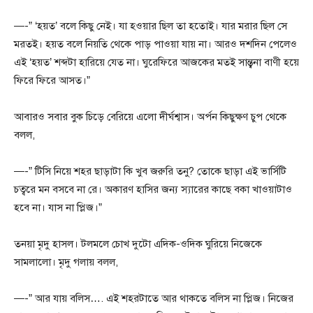
—-” ‘হয়ত’ বলে কিছু নেই। যা হওয়ার ছিল তা হতোই। যার মরার ছিল সে
মরতই। হয়ত বলে নিয়তি থেকে পাড় পাওয়া যায় না। আরও দশদিন পেলেও
এই ‘হয়ত’ শব্দটা হারিয়ে যেত না। ঘুরেফিরে আজকের মতই সান্ত্বনা বাণী হয়ে
ফিরে ফিরে আসত।”
আবারও সবার বুক চিড়ে বেরিয়ে এলো দীর্ঘশ্বাস। অর্পন কিছুক্ষণ চুপ থেকে
বলল,
—-” টিসি নিয়ে শহর ছাড়াটা কি খুব জরুরি তনু? তোকে ছাড়া এই ভার্সিটি
চত্বরে মন বসবে না রে। অকারণ হাসির জন্য স্যারের কাছে বকা খাওয়াটাও
হবে না। যাস না প্লিজ।”
তনয়া মৃদু হাসল। টলমলে চোখ দুটো এদিক-ওদিক ঘুরিয়ে নিজেকে
সামলালো। মৃদু গলায় বলল,
—-” আর যায় বলিস…. এই শহরটাতে আর থাকতে বলিস না প্লিজ। নিজের