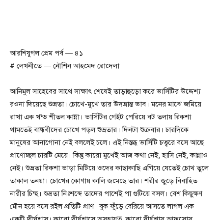
আরশিযুগল প্রেম পর্ব — ৪১
# লেখনীতে — নৌশিন আহমেদ রোদেলা
আনিমুল সাহেবের সাথে সাক্ষাৎ শেষেই তাড়াহুড়ো করে ভার্সিটির উদ্দেশ্য
রওনা দিয়েছে শুভ্রতা। চোখে-মুখে তার উদভ্রান্ত ভাব। মনের মাঝে জমিয়ে
রাখা এক খন্ড শীতল কান্না। ভার্সিটির গেইট পেরিয়ে বট তলায় রিকশা
থামতেই বান্ধবীদের চোখে পড়ল শুভ্রতার। দিনটা শুক্রবার। চারদিকে
মানুষের আনাগোনা নেই বললেই চলে। এই নিস্তব্ধ ভার্সিটি চত্বরে বসে আছে
প্রাণোচ্ছল চারটি মেয়ে। কিন্তু কারো মুখেই আজ কথা নেই, হাসি নেই, কান্নাও
নেই। শুভ্রতা রিকশা ভাড়া মিটিয়ে ওদের কাছাকাছি এগিয়ে যেতেই চোখ তুলে
তাকাল তনয়া। চোখের কোণায় কালি জমেছে তার। শরীর জুড়ে বিবাহিত
নারীর চিন্হ। শুভ্রতা নিঃশব্দে তাদের পাশেই পা গুটিয়ে বসল। বেশ কিছুক্ষণ
মৌন হয়ে বসে রইল প্রতিটি প্রাণ। বুক ফুঁড়ে বেরিয়ে আসতে লাগল এক
একটি দীর্ঘশ্বাস। কারো দীর্ঘশ্বাসে অসহায়ত্ব, কারো দীর্ঘশ্বাস আফসোস,