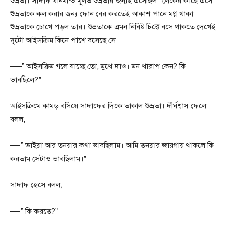
শুভ্রতা। সাদাফ ধানমন্ডি মূলত শুভ্রতার জন্যই এসেছিল। লেকের কাছে এসে
শুভ্রতাকে কল করার জন্য ফোন বের করতেই আকাশ পানে মগ্ন থাকা
শুভ্রতাকে চোখে পড়ল তার। শুভ্রতাকে এমন নিবিষ্ট চিত্তে বসে থাকতে দেখেই
দুটো আইসক্রিম কিনে পাশে বসেছে সে।
—–” আইসক্রিম গলে যাচ্ছে তো, মুখে দাও। মন খারাপ কেন? কি
ভাবছিলে?”
আইসক্রিমে কামড় বসিয়ে সাদাফের দিকে তাকাল শুভ্রতা। দীর্ঘশ্বাস ফেলে
বলল,
—-” ভাইয়া আর তনয়ার কথা ভাবছিলাম। আমি তনয়ার জায়গায় থাকলে কি
করতাম সেটাও ভাবছিলাম।”
সাদাফ হেসে বলল,
—-” কি করতে?”