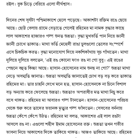
রইল। বুক চিড়ে বেরিয়ে এলো দীর্ঘশ্বাস।
দিনের শেষ সূর্যটা পশ্চিমাকাশে হেলে পড়েছে। আকাশটা রক্তিম রঙে ছেয়ে
আছে। ছোট্ট বেলায় গ্রামে বেড়াতে গেলেই রহিমের মা নামক বৃদ্ধার কাছে
লাল আকাশের হাজারও গল্প শুনত শুভ্রতা। বৃদ্ধা মুখভর্তি পান নিয়ে জ্ঞানী
জ্ঞানী চোখে তাকাত। মাথা ভর্তি মেহেদী রাঙা চুলগুলো তেলের সংস্পর্শে
এসে চিকচিক করত। বৃদ্ধা মনোযোগ দিয়ে নকশিকাঁথায় সূচ গাঁথতেন। মাথা
দুলিয়ে দুলিয়ে বলতেন, ‘এই রঙ কোনো ফাও রঙ না গো বুবু। এই রঙের
পেছনে বহুত কিচ্চা আছে। হাসান-হোসেনের নাম শুনছ না গো?’ শুভ্রতা মাথা
নেড়ে অসম্মতি জানাত। শুভ্রতা অসম্মতি জানাতেই চোখ বড় বড় করে তাকাত
রহিমের মা। তার চাহনি দেখে মনে হত, হাসান-হোসেনকে না চিনে বিশাল
বড় অন্যায় করে ফেলেছে শুভ্রতা। শুভ্রতাও অপরাধীর মত মাথা নিচু করে
বসে থাকত। রহিমের মা আবারও গল্প টানতেন। হাসান-হোসেনের পরিচয়
থেকে শুরু করে তাদের ভয়ানক মৃত্যুর গল্প ফাঁদতেন। সেসবের বর্ননায়
শুভ্রতা কেঁপে কেঁপে উঠত। রহিমের মা বলত, আকাশের এই লাল রঙটা
আসলে রঙ না। এগুলো শহীদ ইমাম হোসেনের রক্ত। শুভ্রতা তখন গভীর
ভাবনা নিয়ে আকাশের দিকে তাকিয়ে থাকত। আজও তাকিয়ে আছে। রহিমের