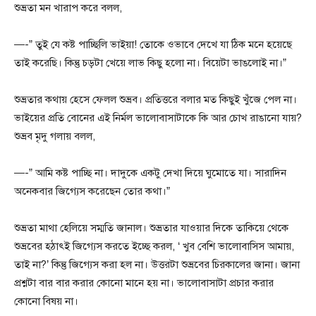
শুভ্রতা মন খারাপ করে বলল,
—-” তুই যে কষ্ট পাচ্ছিলি ভাইয়া! তোকে ওভাবে দেখে যা ঠিক মনে হয়েছে
তাই করেছি। কিন্তু চড়টা খেয়ে লাভ কিছু হলো না। বিয়েটা ভাঙলোই না।”
শুভ্রতার কথায় হেসে ফেলল শুভ্রব। প্রতিত্তরে বলার মত কিছুই খুঁজে পেল না।
ভাইয়ের প্রতি বোনের এই নির্মল ভালোবাসাটাকে কি আর চোখ রাঙানো যায়?
শুভ্রব মৃদু গলায় বলল,
—-” আমি কষ্ট পাচ্ছি না। দাদুকে একটু দেখা দিয়ে ঘুমোতে যা। সারাদিন
অনেকবার জিগ্যেস করেছেন তোর কথা।”
শুভ্রতা মাথা হেলিয়ে সম্মতি জানাল। শুভ্রতার যাওয়ার দিকে তাকিয়ে থেকে
শুভ্রবের হঠাৎই জিগ্যেস করতে ইচ্ছে করল, ‘ খুব বেশি ভালোবাসিস আমায়,
তাই না?’ কিন্তু জিগ্যেস করা হল না। উত্তরটা শুভ্রবের চিরকালের জানা। জানা
প্রশ্নটা বার বার করার কোনো মানে হয় না। ভালোবাসাটা প্রচার করার
কোনো বিষয় না।