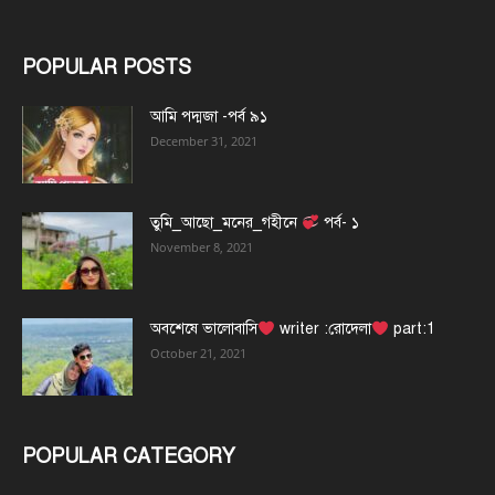
POPULAR POSTS
আমি পদ্মজা -পর্ব ৯১
December 31, 2021
তুমি_আছো_মনের_গহীনে
পর্ব- ১
November 8, 2021
অবশেষে ভালোবাসি
writer :রোদেলা
part:1
October 21, 2021
POPULAR CATEGORY