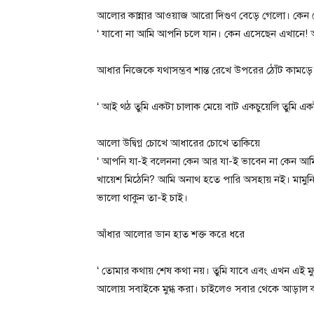
আলোর কান্নার আওয়াজ আরো দিগুণ বেড়ে গেলো। কেন সে
‘ যাবো না আমি আপনি চলে যান। কেন এসেছেন এখানে! 
আধার নিজেকে যথাসম্ভব শান্ত রেখে উপরের ঠোঁট কামড়ে
‘ আই থঠ তুমি একটা চালাক মেয়ে বাট একচুয়েলি তুমি এ
আলো উদ্বিগ্ন চোখে আধারের চোখে তাকিয়ে
‘ আপনি যা-ই বলেননা কেন আর যা-ই ভাবেন না কেন আ
খায়েশ মিঠেনি? আমি অনাথ হতে পারি অসহায় নই। মামুনি
ভালো থাকুন তা-ই চাই।
আঁধার আলোর ডান হাত শক্ত করে ধরে
‘ তোমার কথায় শেষ কথা নয়। তুমি যাবে এবং এখন এই 
আলোয় সবাইকে মুগ্ধ করা। চাইলেও সবার থেকে আড়াল