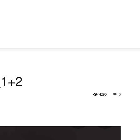
_1+2
4290
0