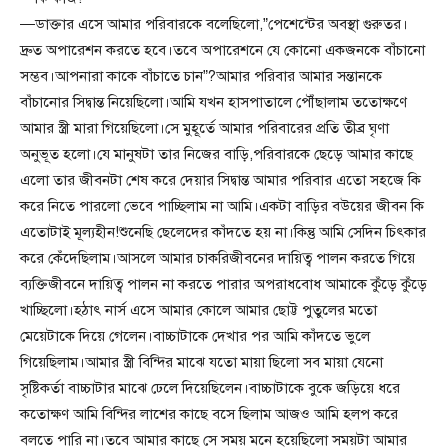
—ডাক্তার এসে আমার পরিবারকে বলেছিলো,”পেশেন্টের অবস্থা গুরুতর।
দ্রুত অপারেশন করতে হবে।তবে অপারেশনে যে কোনো একজনকে বাঁচানো
সম্ভব।আপনারা কাকে বাঁচাতে চান”?আমার পরিবার আমার সন্তানকে
বাঁচানোর সিদ্বান্ত নিয়েছিলো।আমি যখন হাসপাতালে পৌঁছালাম ততোক্ষণে
আমার স্ত্রী মারা গিয়েছিলো।সে মুহূর্তে আমার পরিবারের প্রতি তীব্র ঘৃণা
অনুভূত হলো।যে মানুষটা তার নিজের বাড়ি,পরিবারকে ছেড়ে আমার কাছে
এলো তার জীবনটা শেষ করে দেয়ার সিদ্বান্ত আমার পরিবার এতো সহজে কি
করে নিতে পারলো ভেবে পাচ্ছিলাম না আমি।একটা বাড়ির বউয়ের জীবন কি
এতোটাই মূল্যহীন!শুনেছি ছেলেদের কাঁদতে হয় না।কিন্তু আমি সেদিন চিৎকার
করে কেঁদেছিলাম।আসলে আমার চাকরিজীবনের দায়িত্ব পালন করতে গিয়ে
ব্যক্তিজীবনে দায়িত্ব পালন না করতে পারার অপরাধবোধ আমাকে কুঁড়ে কুঁড়ে
খাচ্ছিলো।হঠাৎ নার্স এসে আমার কোলে আমার ছোট্ট পুতুলের মতো
মেয়েটাকে দিয়ে গেলেন।বাচ্চাটাকে দেখার পর আমি কাঁদতে ভুলে
গিয়েছিলাম।আমার স্ত্রী বিন্দির মাঝে যতো মায়া ছিলো সব মায়া যেনো
সৃষ্টিকর্তা বাচ্চাটার মাঝে ঢেলে দিয়েছিলেন।বাচ্চাটাকে বুকে জড়িয়ে ধরে
কতোক্ষণ আমি বিন্দির লাশের কাছে বসে ছিলাম আজও আমি হলপ করে
বলতে পারি না।তবে আমার কাছে সে সময় মনে হয়েছিলো সময়টা আমার