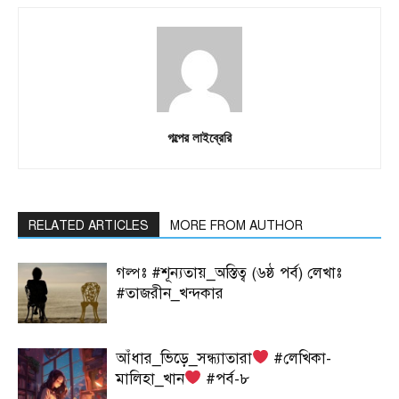
গল্পের লাইব্রেরি
RELATED ARTICLES
MORE FROM AUTHOR
গল্পঃ #শূন্যতায়_অস্তিত্ব (৬ষ্ঠ পর্ব) লেখাঃ
#তাজরীন_খন্দকার
আঁধার_ভিড়ে_সন্ধ্যাতারা
#লেখিকা-
মালিহা_খান
#পর্ব-৮