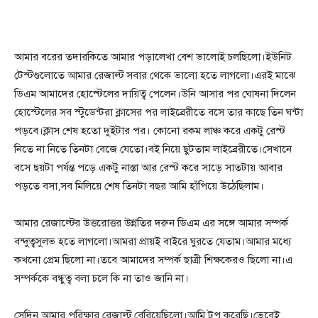
আমার বরের তদারকিতে আমার পড়ালেখা বেশ ভালোই চলছিলো।ইউনিট
টেস্টগুলোতে আমার রেজাল্ট সবার থেকে ভালো হতে লাগলো।এরই মাঝে
ডিএম আমাদের হোস্টেলের দায়িত্ব পেলেন।উনি আসার পর ঘোষনা দিলেন
হোস্টেলের সব স্টুডেন্টরা ক্লাসের পর লাইব্রেরীতে বসে তার কাছে তিন ঘন্টা
পড়বে।ক্লাস শেষ হতো দুইটার পর। কোনো রকম লাঞ্চ করে একটু রেস্ট
নিতে না নিতে তিনটা বেজে যেতো।বই নিয়ে ছুটতাম লাইব্রেরীতে।সেখানে
বসে ছয়টা পর্যন্ত পড়ে একটু নাস্তা আর রেস্ট করে সাড়ে সাতটায় আবার
পড়তে বসা,সব মিলিয়ে শেষ তিনটা বছর আমি হাঁপিয়ে উঠেছিলাম।
আমার রেজাল্টের উত্তরোত্তর উন্নতির দরুন ডিএম এর সঙ্গে আমার সম্পর্ক
বন্দুত্বসুলভ হতে লাগলো।আমরা প্রায়ই বাইরে ঘুরতে যেতাম।আমার মধ্যে
কখনো প্রেম ছিলো না।তবে আমাদের সম্পর্ক ছাত্রী শিক্ষকেরও ছিলো না।এ
সম্পর্ককে বন্ধুত্ব বলা চলে কি না তাও জানি না।
সেদিন আমার পরিক্ষার রেজাল্ট বেরিয়েছিলো।আমি টপ করেছি।ভেবেই