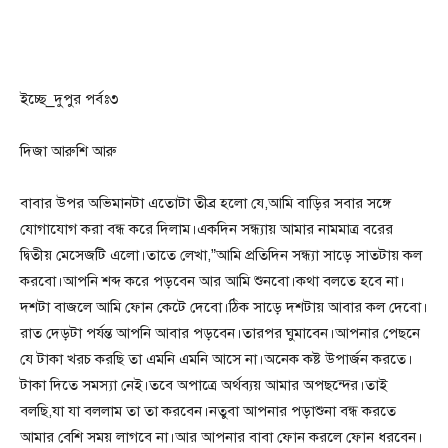
ইচ্ছে_দুপুর পর্বঃ৩
দিজা আরুশি আরু
বাবার উপর অভিমানটা এতোটা তীব্র হলো যে,আমি বাড়ির সবার সঙ্গে
যোগাযোগ করা বন্ধ করে দিলাম।একদিন সন্ধ্যায় আমার নামমাত্র বরের
দ্বিতীয় মেসেজটি এলো।তাতে লেখা,”আমি প্রতিদিন সন্ধ্যা সাড়ে সাতটায় কল
করবো।আপনি শব্দ করে পড়বেন আর আমি শুনবো।কথা বলতে হবে না।
দশটা বাজলে আমি ফোন কেটে দেবো।ঠিক সাড়ে দশটায় আবার কল দেবো।
রাত দেড়টা পর্যন্ত আপনি আবার পড়বেন।তারপর ঘুমাবেন।আপনার পেছনে
যে টাকা খরচ করছি তা এমনি এমনি আসে না।অনেক কষ্ট উপার্জন করতে।
টাকা দিতে সমস্যা নেই।তবে অপাত্রে অর্থব্যয় আমার অপছন্দের।তাই
বলছি,যা যা বললাম তা তা করবেন।নতুবা আপনার পড়াশুনা বন্ধ করতে
আমার বেশি সময় লাগবে না।আর আপনার বাবা ফোন করলে ফোন ধরবেন।