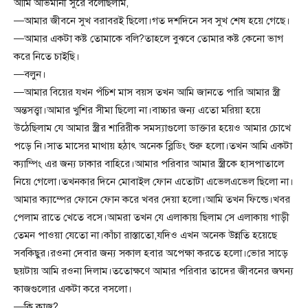
আমি অভিমানী সুরে বলেছিলাম,
—আমার জীবনে সুখ বরাবরই ছিলো।গত দশদিনে সব সুখ শেষ হয়ে গেছে।
—আমার একটা কষ্ট তোমাকে বলি?তাহলে বুঝবে তোমার কষ্ট কেনো ভাগ
করে নিতে চাইছি।
—বলুন।
—আমার বিয়ের যখন পঁচিশ মাস বয়স তখন আমি জানতে পারি আমার স্ত্রী
অন্তসত্ত্বা।আমার খুশির সীমা ছিলো না।বাচ্চার জন্য এতো মরিয়া হয়ে
উঠেছিলাম যে আমার স্ত্রীর শারিরীক সমস্যাগুলো ডাক্তার হয়েও আমার চোখে
পড়ে নি।সাত মাসের মাথায় হঠাৎ অনেক ব্লিডিং শুরু হলো।তখন আমি একটা
ক্যাম্পিং এর জন্য ঢাকার বাহিরে।আমার পরিবার আমার স্ত্রীকে হাসপাতালে
নিয়ে গেলো।তখনকার দিনে মোবাইল ফোন এতোটা এভেলএভেল ছিলো না।
আমার ক্যাম্পের ফোনে ফোন করে খবর দেয়া হলো।আমি তখন ফিল্ডে।খবর
পেলাম রাতে খেতে বসে।আমরা তখন যে এলাকায় ছিলাম সে এলাকায় গাড়ী
তেমন পাওয়া যেতো না।কাঁচা রাস্তাতো,যদিও এখন অনেক উন্নতি হয়েছে
সবকিছুর।রওনা দেবার জন্য সকাল হবার অপেক্ষা করতে হলো।ভোর সাড়ে
ছয়টায় আমি রওনা দিলাম।ততোক্ষণে আমার পরিবার তাদের জীবনের জঘন্য
কাজগুলোর একটা করে বসলো।
—কি কাজ?