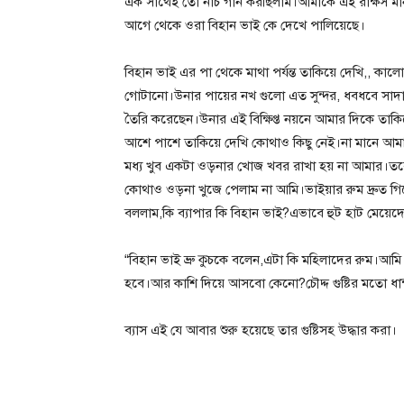
এক সাথেই তো নাচ গান করছিলাম।আমাকে এই রাক্ষস মান
আগে থেকে ওরা বিহান ভাই কে দেখে পালিয়েছে।
বিহান ভাই এর পা থেকে মাথা পর্যন্ত তাকিয়ে দেখি,, কাল
গোটানো।উনার পায়ের নখ গুলো এত সুন্দর, ধবধবে সাদা
তৈরি করেছেন।উনার এই বিক্ষিপ্ত নয়নে আমার দিকে তাক
আশে পাশে তাকিয়ে দেখি কোথাও কিছু নেই।না মানে আম
মধ্য খুব একটা ওড়নার খোজ খবর রাখা হয় না আমার।তবে
কোথাও ওড়না খুজে পেলাম না আমি।ভাইয়ার রুম দ্রুত 
বললাম,কি ব্যাপার কি বিহান ভাই?এভাবে হুট হাট মেয়ে
“বিহান ভাই ভ্রু কুচকে বলেন,এটা কি মহিলাদের রুম।
হবে।আর কাশি দিয়ে আসবো কেনো?চৌদ্দ গুষ্টির মতো ধান
ব্যাস এই যে আবার শুরু হয়েছে তার গুষ্টিসহ উদ্ধার করা।