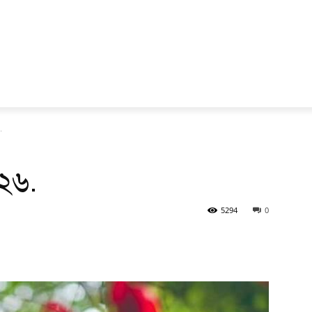
.
 ২৬.
5294
0