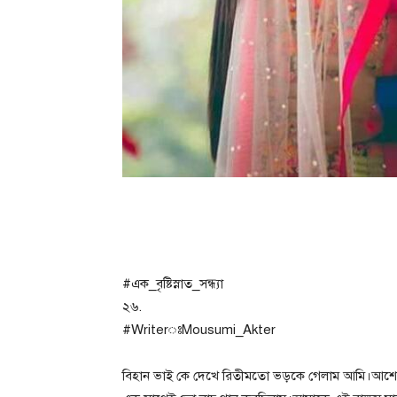
#এক_বৃষ্টিস্নাত_সন্ধ্যা
২৬.
#WriterঃMousumi_Akter
বিহান ভাই কে দেখে রিতীমতো ভড়কে গেলাম আমি।আশে 