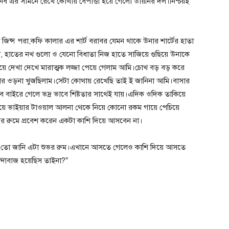
ব এর সামনে রেখে কোথায় বেপাত্তা হয়ে গেলো ডায়নির দল।নিশ্চয়ই
ো জিন্স পরা,কফি কালার এর শার্ট বরাবর যেমন থাকে উনার শার্টের হাতা
, হাতের নখ গুলো ও যেনো বিধাতা নিজ হাতে সাজিয়ে গুছিয়ে উনাকে
িয়ে দেখা দেখে মারাত্মক লজ্জা পেয়ে গেলাম আমি।চোখ বড় বড় করে
ার ওড়না খুজছিলাম।সেটা কোথায় রেখেছি তাই ই জানিনা আমি।বাসার
 বাইরে গেলে ভদ্র ভাবে শিষ্টতার সাথেই যায়।এদিক ওদিক তাকিয়ে
গিয়ে ভাইয়ার টাওয়াল আলনা থেকে নিয়ে কোনো রকম গায়ে পেচিয়ে
দের রুমে প্রবেশ করেন একটা কাশি দিয়ে আসবেন না।
আমি তো জানি এটা শুভর রুম।এখানে আসতে গেলেও কাশি দিয়ে আসতে
্দাবাজ হয়েছিস তাইনা?”