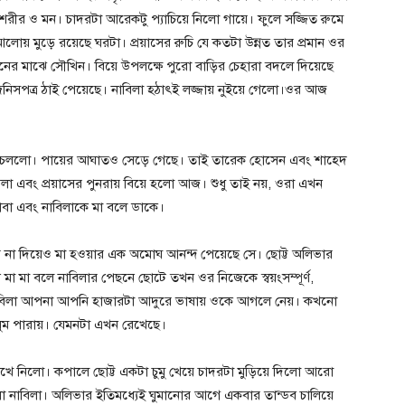
 শরীর ও মন। চাদরটা আরেকটু প্যাচিয়ে নিলো গায়ে। ফুলে সজ্জিত রুমে
য় মুড়ে রয়েছে ঘরটা। প্রয়াসের রুচি যে কতটা উন্নত তার প্রমান ওর
ারনের মাঝে সৌখিন। বিয়ে উপলক্ষে পুরো বাড়ির চেহারা বদলে দিয়েছে
িনিসপত্র ঠাই পেয়েছে। নাবিলা হঠাৎই লজ্জায় নুইয়ে গেলো।ওর আজ
াস হতে চললো। পায়ের আঘাতও সেড়ে গেছে। তাই তারেক হোসেন এবং শাহেদ
বিলা এবং প্রয়াসের পুনরায় বিয়ে হলো আজ। শুধু তাই নয়, ওরা এখন
াবা এবং নাবিলাকে মা বলে ডাকে।
্ম না দিয়েও মা হওয়ার এক অমোঘ আনন্দ পেয়েছে সে। ছোট্ট অলিভার
মা মা বলে নাবিলার পেছনে ছোটে তখন ওর নিজেকে স্বয়ংসম্পূর্ণ,
 নাবিলা আপনা আপনি হাজারটা আদুরে ভাষায় ওকে আগলে নেয়। কখনো
ুম পারায়। যেমনটা এখন রেখেছে।
দেখে নিলো। কপালে ছোট্ট একটা চুমু খেয়ে চাদরটা মুড়িয়ে দিলো আরো
ো নাবিলা। অলিভার ইতিমধ্যেই ঘুমানোর আগে একবার তান্ডব চালিয়ে