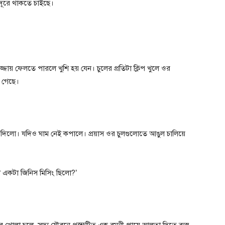
দূরে থাকতে চাইছে।
ায় ফেলতে পারলে খুশি হয় যেন। চুলের প্রতিটা ক্লিপ খুলে ওর
ে গেছে।
 দিলো। যদিও ঘাম নেই কপালে। প্রয়াস ওর চুলগুলোতে আঙুল চালিয়ে
 একটা জিনিস মিসিং ছিলো?’
রে খোলা চুলে, সদ্য যৌবনে প্রস্ফুটিত এক রমনী পায়ে আলতা দিতে ব্যস্ত