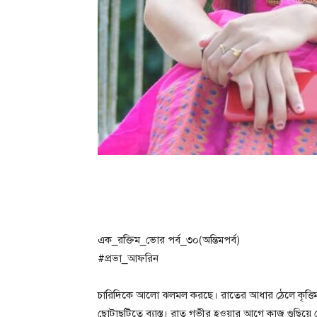
এক_রক্তিম_ভোর পর্ব_৩০(অন্তিমপর্ব)
#প্রভা_আফরিন
চারিদিকে আলো ঝলমল করছে। রাতের আধার ঠেলে কৃত্তিম আল
ছোটাছুটিতে ব্যাস্ত। রাত গভীর হওয়ার আগে কাজ গুছিয়ে