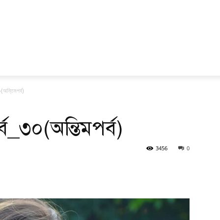
অন্তিমপর্ব)
_৩০(অন্তিমপর্ব)
3456
0