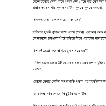
বেজে চলেছে সেটা পাছে প্রয়াস টের পেয়ে যায় সেই ভয়ে 
প্রয়াস ওর খোপার ফুল এবং ক্লিপ খুলতে খুলতে বললো,
‘বাজতে থাক। মন্দ লাগছে না শুনতে।’
নাবিলার থুতনি বুকের সাথে লেগে গেলো। লোকটা ওকে লজ্জ
কোকড়ানো চুলগুলো পিঠে ছড়িয়ে দিতে প্রয়াসের ঘাম ছুট
‘উফফ! এতো কিছু লাগিয়ে চুল বাধতে হয়?’
নাবিলা হেসে আচল উঠিয়ে একবার প্রয়াসের কপাল মুছিয়ে
বললো,
‘তোকে সেবার জেসির সাথে শাড়ি পড়ার পর বলেছিলাম না
‘হ্যা। কিন্তু আমি কোনো কিছুই মিসিং পাইনি।’
‘ছিলো। আমার প্রথম অনুভূতির সেই সুর্য দ্বয়ের রক্তিম ভো