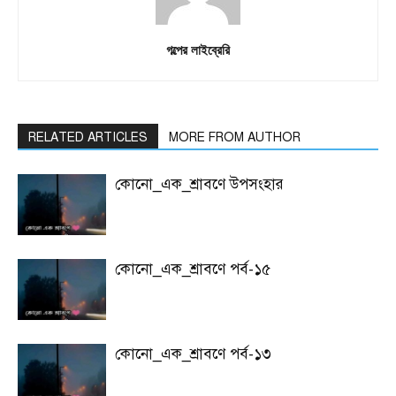
গল্পের লাইব্রেরি
RELATED ARTICLES
MORE FROM AUTHOR
কোনো_এক_শ্রাবণে উপসংহার
কোনো_এক_শ্রাবণে পর্ব-১৫
কোনো_এক_শ্রাবণে পর্ব-১৩