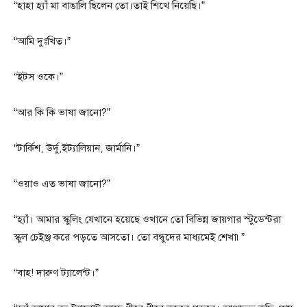
“হাহা হ্যাঁ মা বাঙালি ছিলেন তো।তাই শিখে নিয়েছি।”
“আমি দুঃখিত।”
“ইটস ওকে।”
“আর কি কি ভাষা জানো?”
“টার্কিশ, উর্দু,ইট্যালিয়ান, জার্মানি।”
“ওয়াও এত ভাষা জানো?”
“হ্যাঁ। আমার স্কুলিং যেখানে হয়েছে ওখানে তো বিভিন্ন জায়গার স্টুডেন্টরা
স্কুল চেইঞ্জ করে পড়তে আসতো। তো বন্ধুদের মাধ্যমেই শেখা৷”
“বাহ! দারুণ ট্যালেন্ট।”