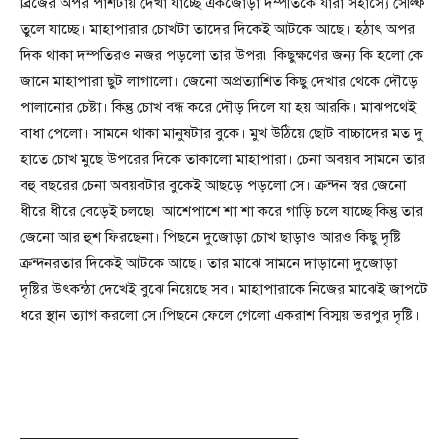
ব্রিজের অপর পাশটায় দেখা যাচ্ছে একজোড়া দম্পতিকে যারা সহাস্যে সেল্ফি
তুলে যাচ্ছে। মাহাপারার চোখটা তাদের দিকেই আটকে আছে। হঠাৎ অপর
দিক থাকা দম্পতিরও নজর পড়লো তার উপর৷ কিছুক্ষণের জন্য কি হলো কে
জানে মাহাপারা ছুট লাগালো। জেনো অপ্রত্যাশিত কিছু দেখার থেকে দৌড়ে
পালানোর চেষ্টা। কিন্তু চোখ বন্ধ করে দৌড় দিলে যা হয় আরকি। মাঝপথেই
বাধা পেলো। সামনে থাকা মানুষটার বুকে। মুখ উঠিয়ে ছোট বাচ্চাদের মত দু
হাতে চোখ মুছে উপরের দিকে তাকালো মাহাপারা। চেনা অবয়ব সামনে তার
বহু বছরের চেনা অবয়বটার বুকেই আছড়ে পড়লো সে। ক্রন্দন স্বর জেনো
ধীরে ধীরে বেড়েই চলছে৷ আশেপাশে শা শা করে গাড়ি চলে যাচ্ছে কিন্তু তার
জেনো আর হুশ ফিরছেনা। পিছনে দুজোড়া চোখ ছাড়াও আরও কিছু দৃষ্টি
ক্রন্দনরতার দিকেই আটকে আছে। তার মাঝে সামনে দাড়ানো দুজোড়া
দৃষ্টির উৎকন্ঠা দেখেই বুঝে নিয়েছে সব। মাহাপারাকে নিজের মাঝেই জাপটে
ধরে স্থান ত্যাগ করলো সে।পিছনে ফেলে গেলো একরাশ বিস্ময় ভরপুর দৃষ্টি।
——————————————————–