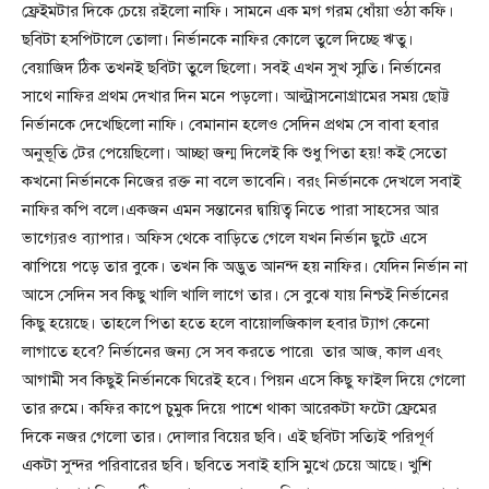
ফ্রেইমটার দিকে চেয়ে রইলো নাফি। সামনে এক মগ গরম ধোঁয়া ওঠা কফি।
ছবিটা হসপিটালে তোলা। নির্ভানকে নাফির কোলে তুলে দিচ্ছে ঋতু।
বেয়াজিদ ঠিক তখনই ছবিটা তুলে ছিলো। সবই এখন সুখ স্মৃতি। নির্ভানের
সাথে নাফির প্রথম দেখার দিন মনে পড়লো। আল্ট্রাসনোগ্রামের সময় ছোট্ট
নির্ভানকে দেখেছিলো নাফি। বেমানান হলেও সেদিন প্রথম সে বাবা হবার
অনুভূতি টের পেয়েছিলো। আচ্ছা জন্ম দিলেই কি শুধু পিতা হয়! কই সেতো
কখনো নির্ভানকে নিজের রক্ত না বলে ভাবেনি। বরং নির্ভানকে দেখলে সবাই
নাফির কপি বলে।একজন এমন সন্তানের দ্বায়িত্ব নিতে পারা সাহসের আর
ভাগ্যেরও ব্যাপার। অফিস থেকে বাড়িতে গেলে যখন নির্ভান ছুটে এসে
ঝাপিয়ে পড়ে তার বুকে। তখন কি অদ্ভুত আনন্দ হয় নাফির। যেদিন নির্ভান না
আসে সেদিন সব কিছু খালি খালি লাগে তার। সে বুঝে যায় নিশ্চই নির্ভানের
কিছু হয়েছে। তাহলে পিতা হতে হলে বায়োলজিকাল হবার ট্যাগ কেনো
লাগাতে হবে? নির্ভানের জন্য সে সব করতে পারে৷ তার আজ, কাল এবং
আগামী সব কিছুই নির্ভানকে ঘিরেই হবে। পিয়ন এসে কিছু ফাইল দিয়ে গেলো
তার রুমে। কফির কাপে চুমুক দিয়ে পাশে থাকা আরেকটা ফটো ফ্রেমের
দিকে নজর গেলো তার। দোলার বিয়ের ছবি। এই ছবিটা সত্যিই পরিপূর্ণ
একটা সুন্দর পরিবারের ছবি। ছবিতে সবাই হাসি মুখে চেয়ে আছে। খুশি