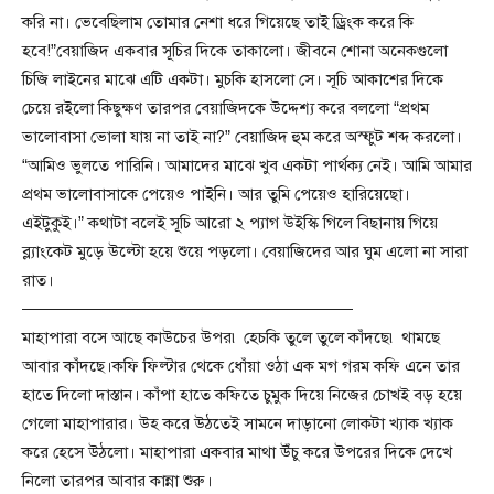
করি না। ভেবেছিলাম তোমার নেশা ধরে গিয়েছে তাই ড্রিংক করে কি
হবে!”বেয়াজিদ একবার সূচির দিকে তাকালো। জীবনে শোনা অনেকগুলো
চিজি লাইনের মাঝে এটি একটা। মুচকি হাসলো সে। সূচি আকাশের দিকে
চেয়ে রইলো কিছুক্ষণ তারপর বেয়াজিদকে উদ্দেশ্য করে বললো “প্রথম
ভালোবাসা ভোলা যায় না তাই না?” বেয়াজিদ হুম করে অস্ফুট শব্দ করলো।
“আমিও ভুলতে পারিনি। আমাদের মাঝে খুব একটা পার্থক্য নেই। আমি আমার
প্রথম ভালোবাসাকে পেয়েও পাইনি। আর তুমি পেয়েও হারিয়েছো।
এইটুকুই।” কথাটা বলেই সূচি আরো ২ প্যাগ উইস্কি গিলে বিছানায় গিয়ে
ব্ল্যাংকেট মুড়ে উল্টো হয়ে শুয়ে পড়লো। বেয়াজিদের আর ঘুম এলো না সারা
রাত।
————————————————————
মাহাপারা বসে আছে কাউচের উপর৷ হেচকি তুলে তুলে কাঁদছে৷ থামছে
আবার কাঁদছে।কফি ফিল্টার থেকে ধোঁয়া ওঠা এক মগ গরম কফি এনে তার
হাতে দিলো দাস্তান। কাঁপা হাতে কফিতে চুমুক দিয়ে নিজের চোখই বড় হয়ে
গেলো মাহাপারার। উহ করে উঠতেই সামনে দাড়ানো লোকটা খ্যাক খ্যাক
করে হেসে উঠলো। মাহাপারা একবার মাথা উঁচু করে উপরের দিকে দেখে
নিলো তারপর আবার কান্না শুরু।