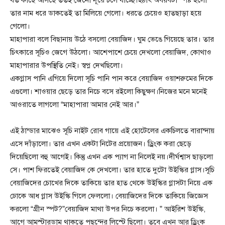
তার নাম ধরে ডাকতেই তা মিলিয়ে গেলো। ধরতে চেয়েও হাতছাড়া হয়ে
গেলো।
মাহাপারা বলে বিছানায় উঠে বসলো বেয়াজিদ। ঘুম ভেঙে গিয়েছে তার। তার
চিৎকারে সূচিও জেগে উঠলো। আশেপাশে চেয়ে দেখলো বেয়াজিদ, কোথাও
মাহাপারার উপস্থিতি নেই। স্বপ্ন দেখছিলো।
একগ্লাস পানি এগিয়ে দিলো সূচি পানি পান করে বেয়াজিদ ওয়াশরুমের দিকে
এগুলো। শাওয়ার ছেড়ে তার নিচে বসে রইলো কিছুক্ষণ।নিজের মনে মনেই
আওরাতে লাগলো “মাহাপারা আমার নেই আর।”
এই ঠান্ডার মাঝেও সূচি নাইট রোব গায়ে এই হোটেলের একচিলতে বারান্দায়
এসে দাঁড়ালো। তার এখন একটা নিটের প্রয়োজন। ড্রিংক করা ছেড়ে
দিয়েছিলো বহু আগেই। কিন্তু এখন এক প্যাগ না নিলেই নয়।দীর্ঘশ্বাস ছাড়লো
সে। পাশ ফিরতেই বেয়াজিদ কে দেখলো। তার হাতে দুটো উইস্কির গ্লাস।সূচি
বেয়াজিদের চোখের দিকে তাকিয়ে তার হাত থেকে উইস্কির গ্লাসটা নিয়ে এক
ঢোকে আধ গ্লাস উইস্কি গিলে ফেললো। বেয়াজিদের দিকে তাকিয়ে জিজ্ঞেস
করলো “গ্রীন স্পট?”বেয়াজিদ মাথা উপর নিচে করলো। ” আইরিশ উইস্কি,
আগে আমস্টারডাম থাকতে পছন্দের লিস্টে ছিলো। তবে এখন আর ড্রিংক