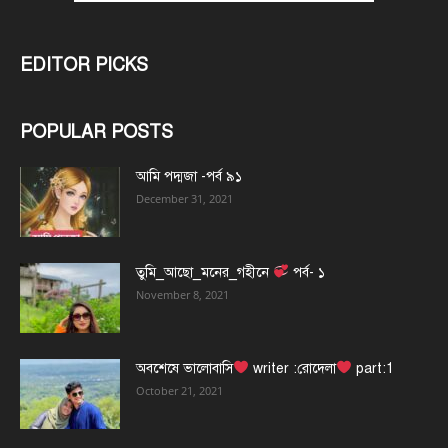
EDITOR PICKS
POPULAR POSTS
আমি পদ্মজা -পর্ব ৯১
December 31, 2021
তুমি_আছো_মনের_গহীনে
পর্ব- ১
November 8, 2021
অবশেষে ভালোবাসি
writer :রোদেলা
part:1
October 21, 2021