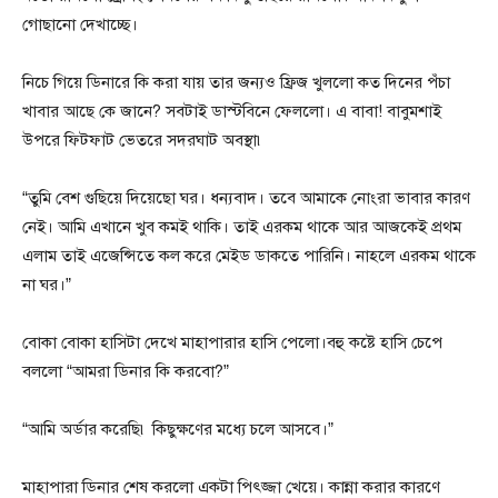
গোছানো দেখাচ্ছে।
নিচে গিয়ে ডিনারে কি করা যায় তার জন্যও ফ্রিজ খুললো কত দিনের পঁচা
খাবার আছে কে জানে? সবটাই ডাস্টবিনে ফেললো। এ বাবা! বাবুমশাই
উপরে ফিটফাট ভেতরে সদরঘাট অবস্থা৷
“তুমি বেশ গুছিয়ে দিয়েছো ঘর। ধন্যবাদ। তবে আমাকে নোংরা ভাবার কারণ
নেই। আমি এখানে খুব কমই থাকি। তাই এরকম থাকে আর আজকেই প্রথম
এলাম তাই এজেন্সিতে কল করে মেইড ডাকতে পারিনি। নাহলে এরকম থাকে
না ঘর।”
বোকা বোকা হাসিটা দেখে মাহাপারার হাসি পেলো।বহু কষ্টে হাসি চেপে
বললো “আমরা ডিনার কি করবো?”
“আমি অর্ডার করেছি৷ কিছুক্ষণের মধ্যে চলে আসবে।”
মাহাপারা ডিনার শেষ করলো একটা পিৎজ্জা খেয়ে। কান্না করার কারণে