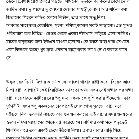
জেনো চোখ দিয়েও ঠিকরে পড়ছে। সামনের ডিভানে বর কনের বেসে দোলা
জাদিদ বসা। দু পাশের দু সোফায় দোলার শাশুড়ী,রুবাবা আর শফিক বসা
ডিভানের পিছনে নাফির কোলে নির্ভান, তার পাশে ঋতু,নিপা
আবরার,মাহাপারা,বেয়াজিদ, সূচনা, নসিমা,কামাল সবাই দাড়ানো।এত সুন্দর
পরিবারটা আর বিচ্ছিন্ন। ভেতর থেকে একটা দীর্ঘশ্বাস বেড়িয়ে এলো নাফির।
মায়ের অসুস্থতার জন্য ইউএস যাওয়া হলোনা। কে জানে মাহাপারা সেখানে
একা কিভাবে আছে! খুব দ্রুত একবার মাহাপারার সাথে দেখা করতে যাবে
সে।
——————————————————–
শুক্রুবারের দিনটা নিপার কাটে ভালো ভালো খাবার রান্না করে। বিয়ের আগে
নিপা রান্না ব্যাপারটাকেই বিরক্তিকর ভাবতো অথচ এখন সেই ঘন্টার পর ঘন্টা
রান্না ঘরে গরমে কাটিয়ে দেয় শুধু মাত্র একজনকে খুশি করার উদ্দেশ্যে। তার
পৃথিবীটা এখন শুধু একজনের চারপাশেই গোল গোল ঘুরছে। রান্না ঘরে
দাঁড়িয়ে নিপা তরকারি নাড়ছে আর গুন গুন করছে৷ এই রান্নার সময় গুনগুনের
স্বভাব নসিমা ম্যাডামের থেকে রপ্ত করেছে সে। নসিমার কথা মনে পড়তেই
খিলখিল করে একা একাই হেসে উঠলো নিপা। এবার বাবার বাড়ি গিয়ে
চমৎকার জিনিস দেখেছে তারা৷ ডাইনিং রুমে সবাই বসে মাহাপারার সাথে