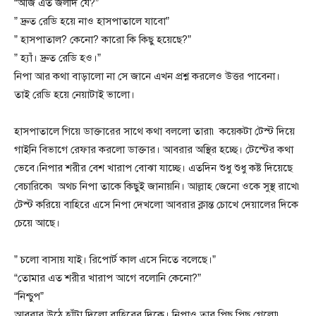
“আজ এত জলদি যে?”
” দ্রুত রেডি হয়ে নাও হাসপাতালে যাবো”
” হাসপাতাল? কেনো? কারো কি কিছু হয়েছে?”
” হ্যাঁ। দ্রুত রেডি হও।”
নিপা আর কথা বাড়ালো না সে জানে এখন প্রশ্ন করলেও উত্তর পাবেনা।
তাই রেডি হয়ে নেয়াটাই ভালো।
হাসপাতালে গিয়ে ডাক্তারের সাথে কথা বললো তারা৷ কয়েকটা টেস্ট দিয়ে
গাইনি বিভাগে রেফার করলো ডাক্তার। আবরার অস্থির হচ্ছে। টেস্টের কথা
ভেবে।নিপার শরীর বেশ খারাপ বোঝা যাচ্ছে। এতদিন শুধু শুধু কষ্ট দিয়েছে
বেচারিকে৷ অথচ নিপা তাকে কিছুই জানায়নি। আল্লাহ জেনো ওকে সুস্থ রাখে৷
টেস্ট করিয়ে বাহিরে এসে নিপা দেখলো আবরার ক্লান্ত চোখে দেয়ালের দিকে
চেয়ে আছে।
” চলো বাসায় যাই। রিপোর্ট কাল এসে নিতে বলেছে।”
“তোমার এত শরীর খারাপ আগে বলোনি কেনো?”
“নিশ্চুপ”
আবরার উঠে হাঁটা দিলো বাহিরের দিকে। নিপাও তার পিছু পিছু গেলো৷