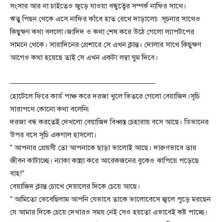
সংসার আর না চাইতেও জুড়ে যাওয়া বন্ধুত্বের সম্পর্ক নাফির সাথে।
ঋতু পিছন থেকে এসে নাফির কাঁধে হাত রেখে দাড়ালো৷ সূচনার সাথেও
কিছুক্ষণ কথা বললো।জাদিদ ও কথা শেষ করে উঠে গেলো ল্যাপটপের
সামনে থেকে। সারাদিনের প্রেশারে সে এখন ক্লান্ত। দোলার সাথে কিছুক্ষণ
আগেও কথা হয়েছে তাই সে এখন একটা লম্বা ঘুম দিবে।
———————————————————–
হোটেলে ফিরে কার্ড পাঞ্চ করে দরজা খুলে ভিতরে গেলো বেয়াজিদ।সূচি
সারাপথে কোনো কথা বলেনি৷
দরজা বন্ধ করতেই দেখলো বেয়াজিদ বিধ্বস্ত চেহারায় বসে আছে। ডিভানের
উপর বসে সূচি একগাল হাসলো।
” আপনার প্রেয়সী তো আপনাকে ছাড়া ভালোই আছে। দারুণভাবে তার
জীবন কাটাচ্ছে। ন্যাকা কান্না করে আরেকজনের বুকেও ঝাপিয়ে পড়েছে
বাহ!”
বেয়াজিদ ক্লান্ত চোখে দেয়ালের দিকে চেয়ে আছে।
” আমিতো ভেবেছিলাম আপনি যেভাবে তাকে ভালোবেসে জ্বলে পুড়ে মরছেন
যে আমার দিকে চেয়ে দেখারও সময় নেই সেও হয়তো এভাবেই কষ্ট পাচ্ছে।