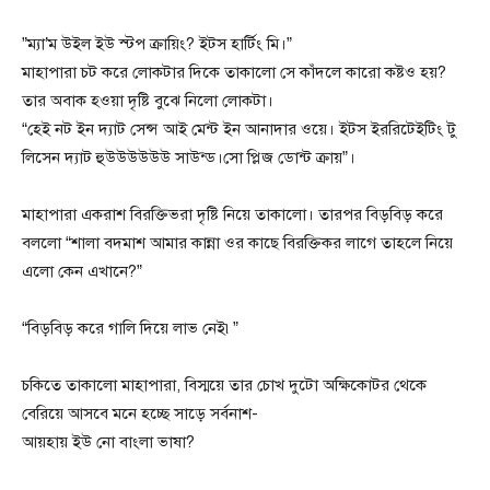
”ম্যা’ম উইল ইউ স্টপ ক্রায়িং? ইটস হার্টিং মি।”
মাহাপারা চট করে লোকটার দিকে তাকালো সে কাঁদলে কারো কষ্টও হয়?
তার অবাক হওয়া দৃষ্টি বুঝে নিলো লোকটা।
“হেই নট ইন দ্যাট সেন্স আই মেন্ট ইন আনাদার ওয়ে। ইটস ইররিটেইটিং টু
লিসেন দ্যাট হুউউউউউউ সাউন্ড।সো প্লিজ ডোন্ট ক্রায়”।
মাহাপারা একরাশ বিরক্তিভরা দৃষ্টি নিয়ে তাকালো। তারপর বিড়বিড় করে
বললো “শালা বদমাশ আমার কান্না ওর কাছে বিরক্তিকর লাগে তাহলে নিয়ে
এলো কেন এখানে?”
“বিড়বিড় করে গালি দিয়ে লাভ নেই৷”
চকিতে তাকালো মাহাপারা, বিস্ময়ে তার চোখ দুটো অক্ষিকোটর থেকে
বেরিয়ে আসবে মনে হচ্ছে সাড়ে সর্বনাশ-
আয়হায় ইউ নো বাংলা ভাষা?