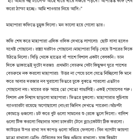
“হ্যাঁ আমার বহু ট্যালেন্ট আছে ধীরে ধীরে নজরে পড়বে। আপাতত কফি শেষ
করো ঠান্ডা হচ্ছে। আমি শাওয়ার নিয়ে আসি।”
মাহাপারা কফিতে চুমুক দিলো। মন ভালো হয়ে গেলো তার।
কফি শেষ করে মাহাপারা এদিক ওদিক দেখতে লাগলো৷ ছোট বাসা হলেও
যথেষ্ট গোছানো। রান্না ঘরটাও গোছানো।মাহাপারা সিড়ি বেয়ে উপরের দিকে
উঠতে নিলো। সিড়ি থেকে হাতের বাঁ পাশে বিশাল একটা বেলকনি। ডান
দিকে তাকাতেই দুটো দরজা৷ প্রথমটা বেডরুম সেটা কিছুক্ষণ ঘুরে পাশের
বেডরুমে নক করলো মাহাপারা৷ উত্তর না পেয়ে চলে যেতে নিচ্ছিলো কি মনে
করে আবার দরজার নব ঘুরালো ভিতরে ঢুকে বুঝতে পারলো এতটাও
গোছানো নয়। মায়ের রক্ত আছে তো সেতো বাঙালিই। একই গোয়ালের গরু।
বিশাল এক নিশ্বাস ছাড়লো মাহাপারা। ভিতরে ঢুকলো। মাহাপারার সুচিবায়
ব্যাওয়ারটা রয়েছে অগোছালো নোংরা জিনিস দেখতে পারেনা।আঁচল্টা
কোমড়ে গুজলো। চট করে বুট গুলো সামনের শু রেকে তুলে দিলো। বালিশ
গুলো টিক করলো বিছানার সাদা চাদরটা টেনে ব্ল্যাংকেটটা ঠিক করলো।
কাউচের উপর রাখা সব কাপড় গুলো সরিয়ে ফেললো। বিন ব্যাগটা জায়গা
মতো রাখলো ড্রেসিং টেবিলের সব কিছু গুছিয়ে রাখলো। যাক কিছুটা