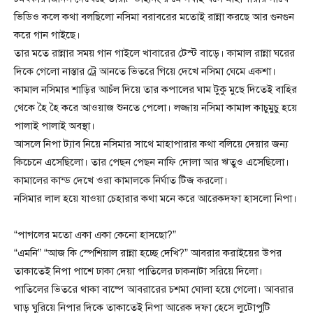
ভিডিও কলে কথা বলছিলো নসিমা বরাবরের মতোই রান্না করছে আর গুনগুন
করে গান গাইছে।
তার মতে রান্নার সময় গান গাইলে খাবারের টেস্ট বাড়ে। কামাল রান্না ঘরের
দিকে গেলো নাস্তার ট্রে আনতে ভিতরে গিয়ে দেখে নসিমা ঘেমে একশা।
কামাল নসিমার শাড়ির আচঁল দিয়ে তার কপালের ঘাম টুকু মুছে দিতেই বাহির
থেকে হৈ হৈ করে আওয়াজ শুনতে পেলো। লজ্জায় নসিমা কামাল কাচুমুচু হয়ে
পালাই পালাই অবস্থা।
আসলে নিপা ট্যাব নিয়ে নসিমার সাথে মাহাপারার কথা বলিয়ে দেয়ার জন্য
কিচেনে এসেছিলো। তার পেছন পেছন নাফি দোলা আর ঋতুও এসেছিলো।
কামালের কান্ড দেখে ওরা কামালকে নির্ঘাত টিজ করলো।
নসিমার লাল হয়ে যাওয়া চেহারার কথা মনে করে আরেকদফা হাসলো নিপা।
“পাগলের মতো একা একা কেনো হাসছো?”
“এমনি” “আজ কি স্পেশিয়াল রান্না হচ্ছে দেখি?” আবরার করাইয়ের উপর
তাকাতেই নিপা পাশে ঢাকা দেয়া পাতিলের ঢাকনাটা সরিয়ে দিলো।
পাতিলের ভিতরে থাকা বাষ্পে আবরারের চশমা ঘোলা হয়ে গেলো। আবরার
ঘাড় ঘুরিয়ে নিপার দিকে তাকাতেই নিপা আরেক দফা হেসে লুটোপুটি