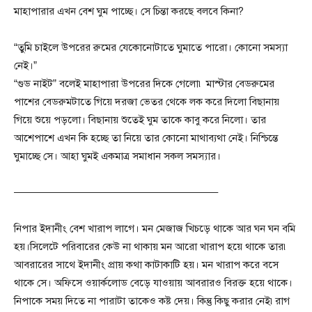
মাহাপারার এখন বেশ ঘুম পাচ্ছে। সে চিন্তা করছে বলবে কিনা?
“তুমি চাইলে উপরের রুমের যেকোনোটাতে ঘুমাতে পারো। কোনো সমস্যা
নেই।”
“গুড নাইট” বলেই মাহাপারা উপরের দিকে গেলো৷ মাস্টার বেডরুমের
পাশের বেডরুমটাতে গিয়ে দরজা ভেতর থেকে লক করে দিলো বিছানায়
গিয়ে শুয়ে পড়লো। বিছানায় শুতেই ঘুম তাকে কাবু করে নিলো। তার
আশেপাশে এখন কি হচ্ছে তা নিয়ে তার কোনো মাথাব্যথা নেই। নিশ্চিন্তে
ঘুমাচ্ছে সে। আহা ঘুমই একমাত্র সমাধান সকল সমস্যার।
———————————————————–
নিপার ইদানীং বেশ খারাপ লাগে। মন মেজাজ খিচড়ে থাকে আর ঘন ঘন বমি
হয়।সিলেটে পরিবারের কেউ না থাকায় মন আরো খারাপ হয়ে থাকে তার৷
আবরারের সাথে ইদানীং প্রায় কথা কাটাকাটি হয়। মন খারাপ করে বসে
থাকে সে। অফিসে ওয়ার্কলোড বেড়ে যাওয়ায় আবরারও বিরক্ত হয়ে থাকে।
নিপাকে সময় দিতে না পারাটা তাকেও কষ্ট দেয়। কিন্তু কিছু করার নেই৷রাগ