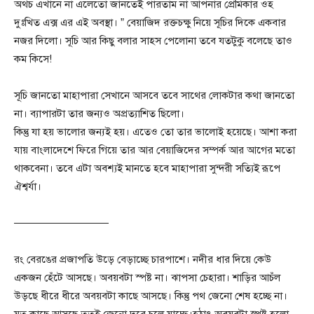
অথচ এখানে না এলেতো জানতেই পারতাম না আপনার প্রেমিকার ওহ
দুঃখিত এক্স এর এই অবস্থা। ” বেয়াজিদ রক্তচক্ষু নিয়ে সূচির দিকে একবার
নজর দিলো। সূচি আর কিছু বলার সাহস পেলোনা তবে যতটুকু বলেছে তাও
কম কিসে!
সূচি জানতো মাহাপারা সেখানে আসবে তবে সাথের লোকটার কথা জানতো
না। ব্যাপারটা তার জন্যও অপ্রত্যাশিত ছিলো।
কিন্তু যা হয় ভালোর জন্যই হয়। এতেও তো তার ভালোই হয়েছে। আশা করা
যায় বাংলাদেশে ফিরে গিয়ে তার আর বেয়াজিদের সম্পর্ক আর আগের মতো
থাকবেনা। তবে এটা অবশ্যই মানতে হবে মাহাপারা সুন্দরী সত্যিই রূপে
ঐশ্বর্যা।
—————————
রং বেরঙের প্রজাপতি উড়ে বেড়াচ্ছে চারপাশে। নদীর ধার দিয়ে কেউ
একজন হেঁটে আসছে। অবয়বটা স্পষ্ট না। ঝাপসা চেহারা। শাড়ির আচঁল
উড়ছে ধীরে ধীরে অবয়বটা কাছে আসছে। কিন্তু পথ জেনো শেষ হচ্ছে না।
যত কাছে আসছে ততই জেনো দূরে চলে যাচ্ছে।হঠাৎ অবয়বটা স্পষ্ট হলো