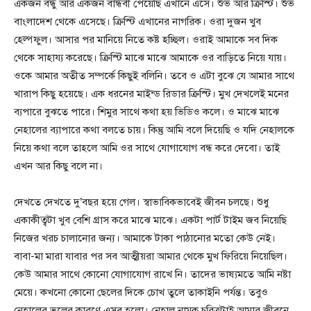
একজন বন্ধু আর একজন বান্ধবী পেয়েছি এখানে এসে। শুভ আর ক্রিস্টি। শুভ
বাংলাদেশ থেকে এসেছে। ক্রিস্টি এখানের নাগরিক। ওরা দুজন খুব
হেল্পফুল। আসার পর মানিয়ে নিতে কষ্ট হচ্ছিল। ওরাই আমাকে সব দিক
থেকে সাহায্য করেছে। ক্রিস্টি মাঝে মাঝে আমাকে ওর বাড়িতে নিয়ে যায়।
ওকে আমার অতীত সম্পর্কে কিছুই বলিনি। তবে ও এটা বুঝে যে আমার সাথে
খারাপ কিছু হয়েছে। এক ধরনের মাইন্ড রিডার ক্রিস্টি। মুখ দেখলেই মনের
ব্যপারে বুঝতে পারে। শিমুর সাথে কথা হয় ভিডিও কলে। ও মাঝে মাঝে
নেহালের ব্যাপারে কথা বলতে চায়। কিন্তু আমি বলে দিয়েছি ও যদি নেহালকে
নিয়ে কথা বলে তাহলে আমি ওর সাথে যোগাযোগ বন্ধ করে দেবো। তাই
এখন আর কিছু বলে না।
দেখতে দেখতে দু’বছর হয়ে গেল। স্বাভাবিকভাবেই জীবন চলছে। শুধু
একাকীত্বটা খুব বেশি গ্রাস করে মাঝে মাঝে। একটা পার্ট টাইম জব নিয়েছি
নিজের খরচ চালানোর জন্য। আমাকে টাকা পাঠানোর মতো কেউ নেই।
বাবা-মা মারা যাবার পর সব আত্মীয়রা আমার থেকে মুখ ফিরিয়ে নিয়েছিল।
কেউ আমার সাথে কোনো যোগাযোগ রাখে নি। তাদের ভাষ্যমতে আমি নষ্টা
মেয়ে। কখনো কোনো ছেলের দিকে চোখ তুলে তাকাইনি পর্যন্ত। তবুও
নেহালের ভুলের কারণে এসব হলো। নেহাল নামক চরিত্রটাই আমার জীবনে