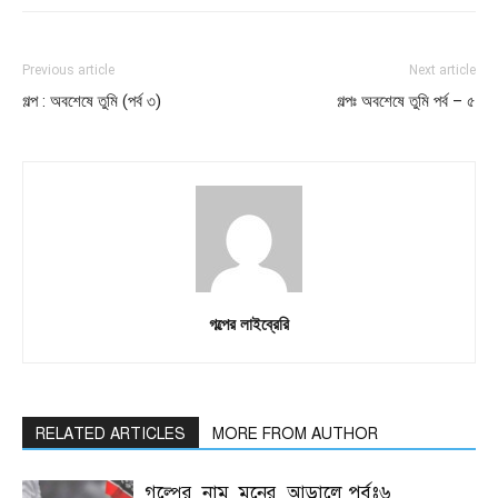
Previous article
Next article
গল্প : অবশেষে তুমি (পর্ব ৩)
গল্পঃ অবশেষে তুমি পর্ব – ৫
গল্পের লাইব্রেরি
RELATED ARTICLES
MORE FROM AUTHOR
গল্পের_নাম_মনের_আড়ালে পর্বঃ৬