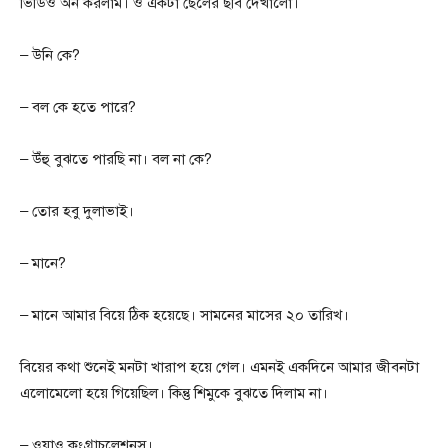
ভিডিও অন করলাম। ও একটা ছেলের ছবি দেখালো।
– উনি কে?
– বল কে হতে পারে?
– উঁহু বুঝতে পারছি না। বল না কে?
– তোর হবু দুলাভাই।
– মানে?
– মানে আমার বিয়ে ঠিক হয়েছে। সামনের মাসের ২০ তারিখ।
বিয়ের কথা শুনেই মনটা খারাপ হয়ে গেল। এমনই একদিনে আমার জীবনটা
এলোমেলো হয়ে গিয়েছিল। কিন্তু শিমুকে বুঝতে দিলাম না।
– ওয়াও কংগ্রাচুলেশনস।