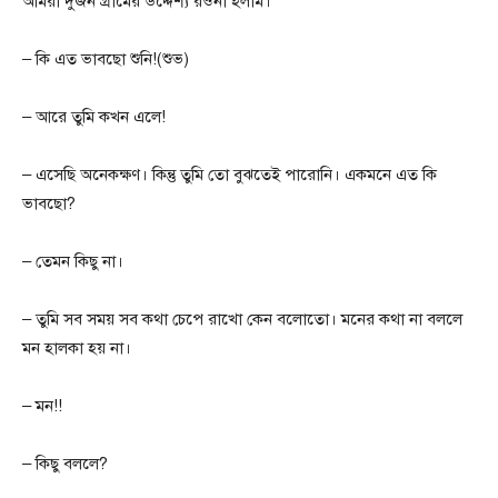
আমরা দুজন গ্রামের উদ্দেশ্য রওনা হলাম।
– কি এত ভাবছো শুনি!(শুভ)
– আরে তুমি কখন এলে!
– এসেছি অনেকক্ষণ। কিন্তু তুমি তো বুঝতেই পারোনি। একমনে এত কি
ভাবছো?
– তেমন কিছু না।
– তুমি সব সময় সব কথা চেপে রাখো কেন বলোতো। মনের কথা না বললে
মন হালকা হয় না।
– মন!!
– কিছু বললে?