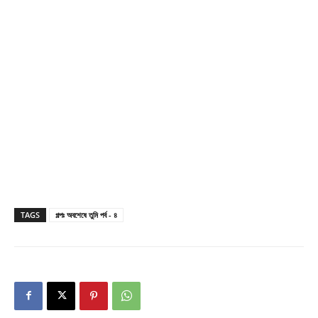
TAGS
গল্পঃ অবশেষে তুমি পর্ব - ৪