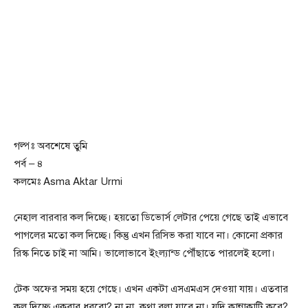
গল্পঃ অবশেষে তুমি
পর্ব – ৪
কলমেঃ Asma Aktar Urmi
নেহাল বারবার কল দিচ্ছে। হয়তো ডিভোর্স লেটার পেয়ে গেছে তাই এভাবে
পাগলের মতো কল দিচ্ছে। কিন্তু এখন রিসিভ করা যাবে না। কোনো প্রকার
রিস্ক নিতে চাই না আমি। ভালোভাবে ইংল্যান্ড পৌঁছাতে পারলেই হলো।
টেক অফের সময় হয়ে গেছে। এখন একটা এসএমএস দেওয়া যায়। এতবার
কল দিচ্ছে একবার ধরবো? না না, কথা বলা যাবে না। যদি কান্নাকাটি করে?