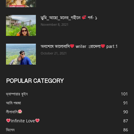
তুমি_আছো_মনের_গহীনে
পর্ব- ১
November 8, 2021
অবশেষে ভালোবাসি
writer :রোদেলা
part:1
October 21, 2021
POPULAR CATEGORY
ভ্যাম্পায়ার কুইন
101
আমি পদ্মজা
91
লীলাবালি
90
Infinite Love
87
ভিলেন
86