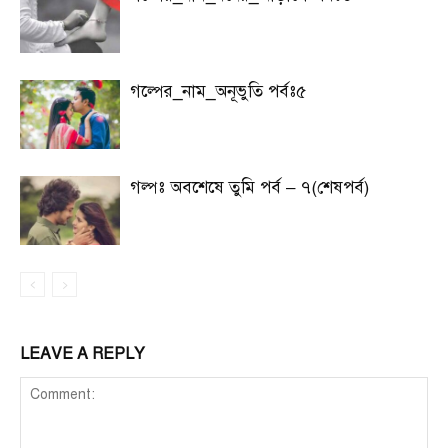
গল্পের_নাম_অনূভুতি পর্বঃ৫
গল্পঃ অবশেষে তুমি পর্ব – ৭(শেষপর্ব)
LEAVE A REPLY