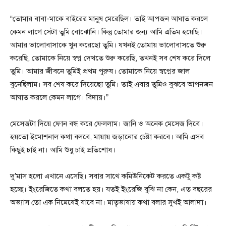
“তোমার বাবা-মাকে বাইরের মানুষ মেরেছিল। তাই আপজন আঘাত করলে
কেমন লাগে সেটা তুমি বোঝোনি। কিন্তু তোমার জন্য আমি এতিম হয়েছি।
আমার ভালোবাসাকে খুন করেছো তুমি। যখনই তোমায় ভালোবাসতে শুরু
করেছি, তোমাকে নিয়ে স্বপ্ন দেখতে শুরু করেছি, তখনই সব শেষ করে দিলে
তুমি। আমার জীবনে তুমিই প্রথম পুরুষ। তোমাকে নিয়ে স্বপ্নের জাল
বুনেছিলাম। সব শেষ করে দিয়েছো তুমি। তাই এবার তুমিও বুঝবে আপনজন
আঘাত করলে কেমন লাগে। বিদায়।”
মেসেজটা দিয়ে ফোন বন্ধ করে ফেললাম। জানি ও অনেক মেসেজ দিবে।
হয়তো ইমোশনাল কথা বলবে, মায়ায় জড়ানোর চেষ্টা করবে। আমি এসব
কিছুই চাই না। আমি শুধু চাই প্রতিশোধ।
দু’মাস হলো এখানে এসেছি। সবার সাথে কমিউনিকেট করতে একটু কষ্ট
হচ্ছে। ইংরেজিতে কথা বলতে হয়। যতই ইংরেজি বুঝি না কেন, এত বছরের
অভ্যাস তো এক নিমেষেই যাবে না। মাতৃভাষায় কথা বলার সুখই আলাদা।