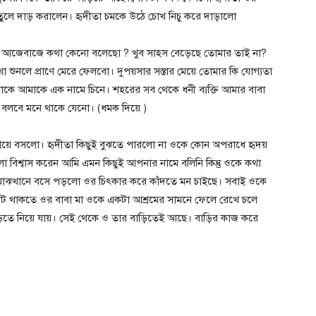
তুলে দাড় করালেন। হৃদীতা চমকে উঠে চোখ নিচু করে দাড়ালো
 কে আজেবাজে কথা কেনো বলেছো ? খুব সাহস বেড়েছে তোমার তাই না?
 শুনলে প্রাণে মেরে ফেলবো। দুপয়সার সস্তার মেয়ে তোমার কি যোগ্যতা
কে আমাকে এক নামে চিনে। শহরের সব থেকে ধনী ব্যক্তি আমার বাবা
া বলবে মনে থাকে যেনো। (ধমক দিয়ে )
 গিয়ে বসলো। হৃদীতা কিছুই বুঝতে পারলো না ওকে কোন অপরাধে হৃদয়
ো বিশ্বাস করেন আমি এমন কিছুই আপনার নামে বলিনি কিন্তু ওকে কথা
ার মাঝখানে বসে পড়লো ওর চিৎকার করে কাঁদতে মন চাইছে। সবাই ওকে
োট থাকতে ওর বাবা মা ওকে একটা আশ্রমের সামনে ফেলে রেখে চলে
ড়িতে নিয়ে যায়। সেই থেকে ও তার বাড়িতেই আছে। বাড়ির কাজ করে