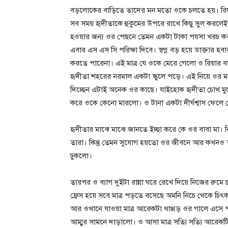
বড়লোকের বাড়িতে তাদের মন মতো ওকে চলতে হয়। রিয়া ওই 
সব সময় হৃদীতাকে হুকুমের উপরে রাখে কিছু ভুল করলে
হওয়ার জন্য ওর পেছনে তেমন একটা টাকা পয়সা খরচ কর
এবার এস এস সি পরিক্ষা দিবে। স্বপ্ন বড় হয়ে ডাক্তার 
করতে পারেনা। এই মাত্র যে ওকে মেরে গেলো ও রিয়ার 
হৃদীতা শহরের নরমাল একটা স্কুলে পড়ে। এই নিয়ে ওর
দিচ্ছেন এটাই অনেক ওর কাছে। যাইহোক হৃদীতা চোখ মুছ
করে ওকে কেনো মারলো। ও টানা একটা দীর্ঘশ্বাস ফেলে 
হৃদীতার মাঝে মাঝে জানতে ইচ্ছা করে কে ওর বাবা মা। 
তারা। কিন্তু তেমন সুযোগ হয়তো ওর জীবনে আর কখনও আ
ঢুকলো।
তারপর ও ব্যাগ দুইটা রান্না ঘরে রেখে দিয়ে নিজের রু
ফ্রেস হয়ে সবে মাত্র পড়তে বসেছে অমনি নিচে থেকে 
আর ওখানে যাওয়া মাত্র আরেকটা থাপ্পড় ওর গালে এসে 
আম্মুর সামনে দাড়ালো। ও আসা মাত্র সত্যি সত্যি আরে