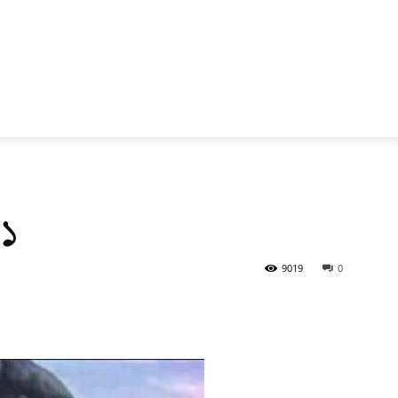
 ১
9019
0