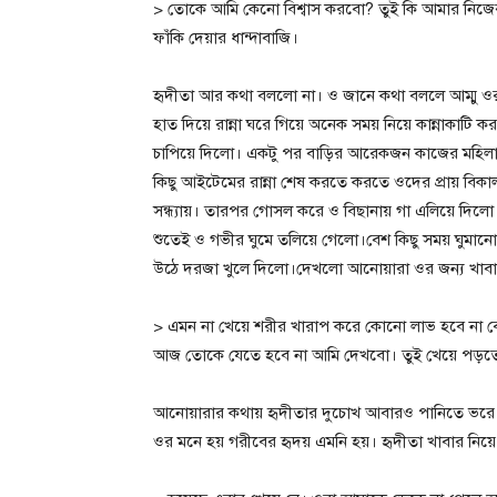
> তোকে আমি কেনো বিশ্বাস করবো? তুই কি আমার নিজের 
ফাঁকি দেয়ার ধান্দাবাজি।
হৃদীতা আর কথা বললো না। ও জানে কথা বললে আম্মু ও
হাত দিয়ে রান্না ঘরে গিয়ে অনেক সময় নিয়ে কান্নাকাটি 
চাপিয়ে দিলো। একটু পর বাড়ির আরেকজন কাজের মহিলা
কিছু আইটেমের রান্না শেষ করতে করতে ওদের প্রায় বি
সন্ধ্যায়। তারপর গোসল করে ও বিছানায় গা এলিয়ে দিলো।
শুতেই ও গভীর ঘুমে তলিয়ে গেলো।বেশ কিছু সময় ঘুমানো
উঠে দরজা খুলে দিলো।দেখলো আনোয়ারা ওর জন্য খাবা
> এমন না খেয়ে শরীর খারাপ করে কোনো লাভ হবে না 
আজ তোকে যেতে হবে না আমি দেখবো। তুই খেয়ে পড়ত
আনোয়ারার কথায় হৃদীতার দুচোখ আবারও পানিতে ভরে 
ওর মনে হয় গরীবের হৃদয় এমনি হয়। হৃদীতা খাবার নি