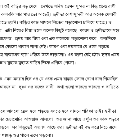
বাড়ির বড় মেয়ে। দেখতে যদিও তেমন সুন্দর না কিন্তু প্রচণ্ড রাগী।
ই বকাবকি আর মার তো আছেই। হৃদীতা বেশ সুন্দরী আর অনেক মেধাবী
তে হয়নি। বাড়ির কাজ সামলে নিজের পড়াশোনা চালিয়ে যাচ্ছে। ও
হবার। এটা নিয়েও রিয়া ওকে অনেক কিছুই বলেছে। কারণ ও হৃদীতাকে সহ্য
বয়ফ্রেন্ড। হৃদয় আর রিয়া ওরা এক কলেজে পড়াশোনা করে। অন্যদিকে
 মনে কোনো খারাপ লাগা নেই। কারণ ওরা দয়াকরে যে ওকে পড়তে
ে বাজারের ব্যাগ গুছিয়ে উঠে দাড়ালো। ওর জানা নেই হঠাৎ হৃদয় এমন
চোখ মুছতে মুছতে বাড়ির দিকে এগিয়ে গেলো।
কি এমন অন্যায় ছিল ওর যে ওকে এমন রাস্তায় ফেলে রেখে চলে গিয়েছিল
সবে না। দুঃখ ওর সঙ্গের সাথী। কথা গুলো ভাবতে ভাবতে ও বাড়িতে
মে চলে আসলো ফ্রেস হয়ে পড়তে বসতে হবে সামনে পরিক্ষা তাই। হৃদীতা
চিৎকার চেচামেচির আওয়াজ আসলো। ওর জানা আছে এখুনি ওর ডাক পড়বে
পড়বে। সব কিছুতেই অভ্যাস আছে ওর। হৃদীতা বই বন্ধ করে নিচে এসে
কটি থাপ্পড় ওর গালে এসে পড়লো।