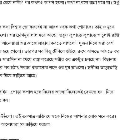
মেয়ে নাকি? পর কখনও আপন হয়না। কথা না বলে রান্না ঘরে যা। শুধু
র কথা বিশ্বাস তো করবেই না আরও ওকে কথা শোনাবে। তাই ও মুখে
করলো। ওর চোখমুখ লাল হয়ে আছে। তবুও ফুপাতে ফুপাতে ও চুলাই রান্না
 আনোয়ারা ওর কাজে সাহায্য করতে লাগলো। দুজন মিলে ওরা বেশ
কাল হয়ে গেলো। তারপর সব কিছু টেবিলে গুছিয়ে রুমে আসতে আসতে ওর
 সারাদিন না খেয়ে রান্না করেছে শরীর ওর একটুও চলছে না। বিছানায়
র পর হঠাৎ দরজা ধাক্কানোর শব্দে ওর ঘুম ভাঙলো। হৃদীতা তাড়াতাড়ি
র নিয়ে দাড়িয়ে আছে।
বোইন। পোড়া কপাল হলে নিজের ভালো নিজেকেই দেখতে হয়। নিচে
ে বস।
উঠলো। এই একমাত্র ব্যক্তি যে ওকে নিজের আপনার লোক মনে করে।
য়ে আনোয়ারা কে জড়িয়ে ধরলো।