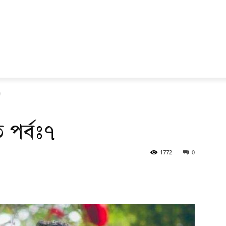
৭
 পর্বঃ৭
1772
0