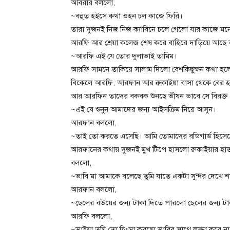
আবরার বললো,
~বহুত হইসে কথা ওহন চল কাজে ফিরি।
তারা দুজনই নিজ নিজ ক্যাবিনে চলে গেলো যার কাজে 
আরফি আর শ্রেয়া কলেজ শেষ করে বাহিরে দাড়িয়ে আছে 
~আরফি এই যে তোর দুলাভাই তামিম।
আরফি সামনে তাকিয়ে সালাম দিলো বেশকিছুক্ষন কথা হ
বিকেলে আরফি, আরফান আর রুকাইয়া বাসা থেকে বের হ
আর আরফিন তাদের বকবক শুনছে ভীষন ভাবে সে বিরক্ত
~এই যে শুনুন আমাদের জন্য আইসক্রিম নিয়ে আসুন।
আরফান বললো,
~তাই তো করতে এসেছি। আমি তোমাদের বডিগার্ড হিসে
আরফানের কথায় দুজনই মুখ টিপে হাসলো রুকাইয়ার হ
বললো,
~ভাবি মা আমাকে বলেছে তুমি যাতে একটা সুন্দর দেখে শ
আরফান বললো,
~ছেলের বউয়ের জন্য টাকা দিতে পারলো ছেলের জন্য ট
আরফি বললো,
~ভাইয়া তুমি তো হিংসা করছো ভাবির সাথে লজ্জা করে না