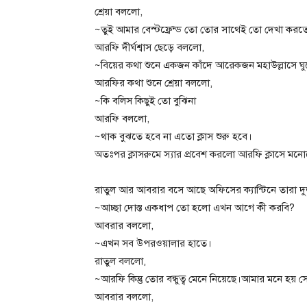
শ্রেয়া বললো,
~তুই আমার বেস্টফ্রেন্ড তো তোর সাথেই তো দেখা কর
আরফি দীর্ঘশ্বাস ছেড়ে বললো,
~বিয়ের কথা শুনে একজন কাঁদে আরেকজন মহাউল্লাসে ঘু
আরফির কথা শুনে শ্রেয়া বললো,
~কি বলিস কিছুই তো বুঝিনা
আরফি বললো,
~থাক বুঝতে হবে না এতো ক্লাস শুরু হবে।
অতঃপর ক্লাসরুমে স্যার প্রবেশ করলো আরফি ক্লাসে ম
রাতুল আর আবরার বসে আছে অফিসের ক্যান্টিনে তারা দ
~আচ্ছা দোস্ত একধাপ তো হলো এখন আগে কী করবি?
আবরার বললো,
~এখন সব উপরওয়ালার হাতে।
রাতুল বললো,
~আরফি কিন্তু তোর বন্ধুত্ব মেনে নিয়েছে।আমার মনে হয় 
আবরার বললো,