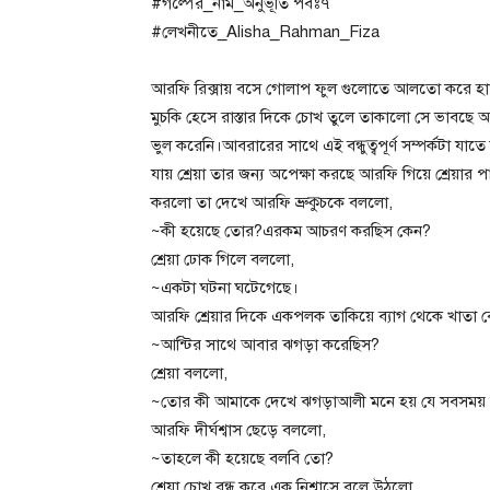
#গল্পের_নাম_অনুভূতি পর্বঃ৭
#লেখনীতে_Alisha_Rahman_Fiza
আরফি রিক্সায় বসে গোলাপ ফুল গুলোতে আলতো করে হ
মুচকি হেসে রাস্তার দিকে চোখ তুলে তাকালো সে ভাবছে
ভুল করেনি।আবরারের সাথে এই বন্ধুত্বপূর্ণ সম্পর্কটা 
যায় শ্রেয়া তার জন্য অপেক্ষা করছে আরফি গিয়ে শ্রেয়ার
করলো তা দেখে আরফি ভ্রুকুচকে বললো,
~কী হয়েছে তোর?এরকম আচরণ করছিস কেন?
শ্রেয়া ঢোক গিলে বললো,
~একটা ঘটনা ঘটেগেছে।
আরফি শ্রেয়ার দিকে একপলক তাকিয়ে ব্যাগ থেকে খাতা
~আন্টির সাথে আবার ঝগড়া করেছিস?
শ্রেয়া বললো,
~তোর কী আমাকে দেখে ঝগড়াআলী মনে হয় যে সবসময়
আরফি দীর্ঘশ্বাস ছেড়ে বললো,
~তাহলে কী হয়েছে বলবি তো?
শ্রেয়া চোখ বন্ধ করে এক নিশ্বাসে বলে উঠলো,