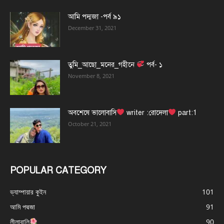
আমি পদ্মজা -পর্ব ৯১
December 31, 2021
তুমি_আছো_মনের_গহীনে
পর্ব- ১
November 8, 2021
অবশেষে ভালোবাসি
writer :রোদেলা
part:1
October 21, 2021
POPULAR CATEGORY
ভ্যাম্পায়ার কুইন
101
আমি পদ্মজা
91
লীলাবালি
90