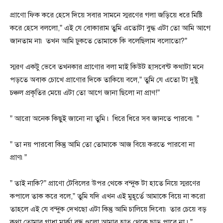
প্রাণো ফিক করে হেসে দিয়ে সবার সামনে স্মরণের গলা জড়িয়ে ধরে মিষ্টি
করে হেসে বললো,” এই যে বোকারাম তুমি এতোটা বুদ্ধ এটা তো আমি আগে
জানতাম না৷ তখন আমি ঢুকতে তোমাকে কি বলেছিলাম বলোতো?”
স্মরণ একটু ভেবে তখনকার প্রাণোর বলা মাই কিউট হাসবেন্ট কথাটা মনে
পড়তে অবাক চোখে প্রাণোর দিকে তাকিয়ে বলে,” তুমি যে এতো টা দুষ্টু
চঞ্চল প্রকৃতির মেয়ে এটা তো আগে জানা ছিলো না প্রাণ!”
” আরো অনেক কিছুই জানো না তুমি ৷ ধিরে ধিরে সব জানতে পারবে৷ ”
” তা নয় পারবো কিন্তু আমি তো তোমাকে আজ বিয়ে করতে পারবো না
প্রাণ৷”
” তাই নাকি?” প্রাণো টেবিলের উপর থেকে বন্দুক টা হাতে নিয়ে স্মরণের
কপালে তাক করে বলে,” তুমি যদি এখন এই মুহূর্তে আমাকে বিয়ে না করো
তাহলে এই যে বন্দুক দেখছো এটা কিন্তু আমি চালিয়ে দিবো৷ তার চেয়ে বড়
কথা তোমার গাধা মার্কা বন্ধু গুলো আমার হাত থেকে ছাড় পাবে না ৷”