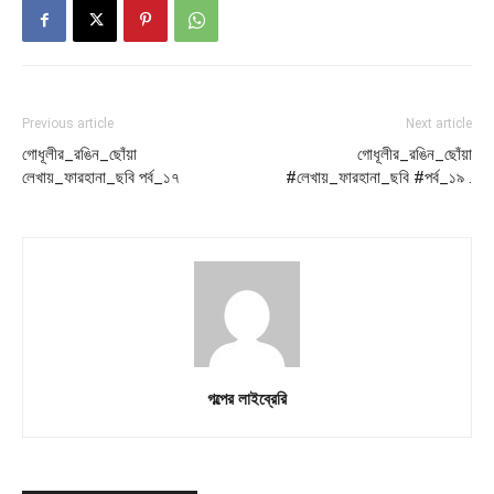
Previous article
Next article
গোধূলীর_রঙিন_ছোঁয়া
গোধূলীর_রঙিন_ছোঁয়া
লেখায়_ফারহানা_ছবি পর্ব_১৭
#লেখায়_ফারহানা_ছবি #পর্ব_১৯ .
গল্পের লাইব্রেরি