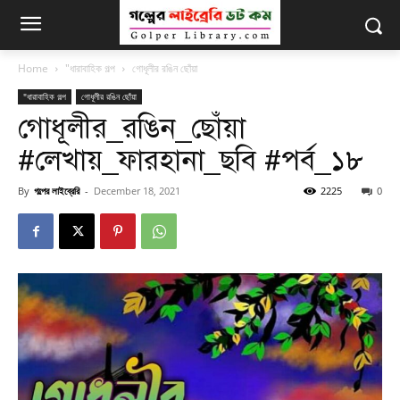
Home
"ধারাবাহিক গল্প
গোধূলীর রঙিন ছোঁয়া
"ধারাবাহিক গল্প
গোধূলীর রঙিন ছোঁয়া
গোধূলীর_রঙিন_ছোঁয়া
#লেখায়_ফারহানা_ছবি #পর্ব_১৮
By
গল্পের লাইব্রেরি
-
December 18, 2021
2225
0