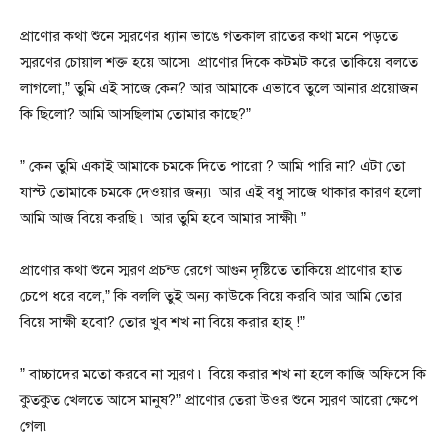
প্রাণোর কথা শুনে স্মরণের ধ্যান ভাঙে গতকাল রাতের কথা মনে পড়তে
স্মরণের চোয়াল শক্ত হয়ে আসে৷ প্রাণোর দিকে কটমট করে তাকিয়ে বলতে
লাগলো,” তুমি এই সাজে কেন? আর আমাকে এভাবে তুলে আনার প্রয়োজন
কি ছিলো? আমি আসছিলাম তোমার কাছে?”
” কেন তুমি একাই আমাকে চমকে দিতে পারো ? আমি পারি না? এটা তো
যাস্ট তোমাকে চমকে দেওয়ার জন্য৷ আর এই বধু সাজে থাকার কারণ হলো
আমি আজ বিয়ে করছি ৷ আর তুমি হবে আমার সাক্ষী৷”
প্রাণোর কথা শুনে স্মরণ প্রচন্ড রেগে আগুন দৃষ্টিতে তাকিয়ে প্রাণোর হাত
চেপে ধরে বলে,” কি বললি তুই অন্য কাউকে বিয়ে করবি আর আমি তোর
বিয়ে সাক্ষী হবো? তোর খুব শখ না বিয়ে করার হাহ্ !”
” বাচ্চাদের মতো করবে না স্মরণ ৷ বিয়ে করার শখ না হলে কাজি অফিসে কি
কুতকুত খেলতে আসে মানুষ?” প্রাণোর তেরা উওর শুনে স্মরণ আরো ক্ষেপে
গেল৷