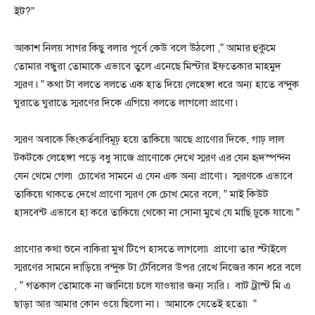
ইট?”
আকাশ নিলয় সাগর কিছু বলার পূর্বে কেউ বলে উঠলো ,” আমার হুকুমে
তোমার বন্ধুরা তোমাকে এভাবে তুলে এনেছে মিস্টার ইফতেকার মাহমুদ
স্মরণ ৷” কথা টা বলতে বলতে এক হাত দিয়ে লেহেঙ্গা ধরে অন্য হাতে বন্দুক
ঘুরাতে ঘুরাতে স্মরণের দিকে এগিয়ে বলতে লাগলো প্রাণো ৷
স্মরণ অবাকে কিংকর্তব্যবিমূঢ় হয়ে তাকিয়ে আছে প্রাণোর দিকে, গাঢ় লাল
টকটকে লেহেঙ্গা পড়ে বধু সাজে প্রাণোকে দেখে স্মরণ এর যেন হৃদস্পন্দন
যেন থেমে গেল৷ চোখের সামনে এ যেন এক অন্য প্রাণো ৷ স্মরণকে এভাবে
তাকিয়ে থাকতে দেখে প্রাণো স্মরণ কে চোখ মেরে বলে, ” মাই কিউট
হাসবেন্ট এভাবে হা করে তাকিয়ে থেকো না সোনা মুখে যে মাছি ঢুকে যাবে৷”
প্রাণোর কথা শুনে বাকিরা মুখ টিপে হাসতে লাগলো৷ প্রাণো তার স্টাইলে
স্মরণের সামনে দাড়িয়ে বন্দুক টা টেবিলের উপর রেখে নিজের কান ধরে বলে
, ” গতকাল তোমাকে না জানিয়ে চলে যাওয়ার জন্য স্যরি ৷ বাট ট্রাস্ট মি এ
ছাড়া আর আমার কোন ওয়ে ছিলো না ৷ আমাকে যেতেই হতো৷ ”