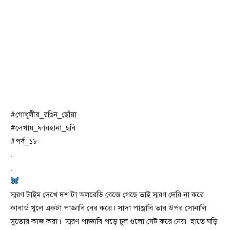
#গোধূলীর_রঙিন_ছোঁয়া
#লেখায়_ফারহানা_ছবি
#পর্ব_১৮
.
.
স্মরণ টাইম দেখে দশ টা অলরেডি বেজে গেছে তাই স্মরণ দেরি না করে
কাবার্ড খুলে একটা পাজ্ঞাবি বের করে ৷সাদা পাঞ্জাবি তার উপর সোনালি
সুতোর কাজ করা ৷ স্মরণ পাজ্ঞাবি পড়ে চুল গুলো সেট করে নেয়৷ হাতে ঘড়ি