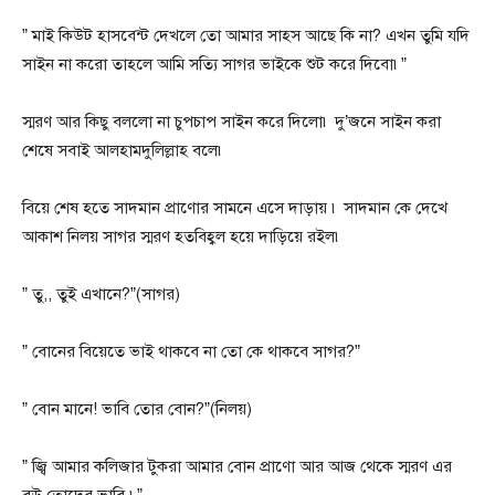
” মাই কিউট হাসবেন্ট দেখলে তো আমার সাহস আছে কি না? এখন তুমি যদি
সাইন না করো তাহলে আমি সত্যি সাগর ভাইকে শুট করে দিবো৷”
স্মরণ আর কিছু বললো না চুপচাপ সাইন করে দিলো৷ দু’জনে সাইন করা
শেষে সবাই আলহামদুলিল্লাহ বলে৷
বিয়ে শেষ হতে সাদমান প্রাণোর সামনে এসে দাড়ায় ৷ সাদমান কে দেখে
আকাশ নিলয় সাগর স্মরণ হতবিহ্বল হয়ে দাড়িয়ে রইল৷
” তু,, তুই এখানে?”(সাগর)
” বোনের বিয়েতে ভাই থাকবে না তো কে থাকবে সাগর?”
” বোন মানে! ভাবি তোর বোন?”(নিলয়)
” জ্বি আমার কলিজার টুকরা আমার বোন প্রাণো আর আজ থেকে স্মরণ এর
বউ তোদের ভাবি ৷”