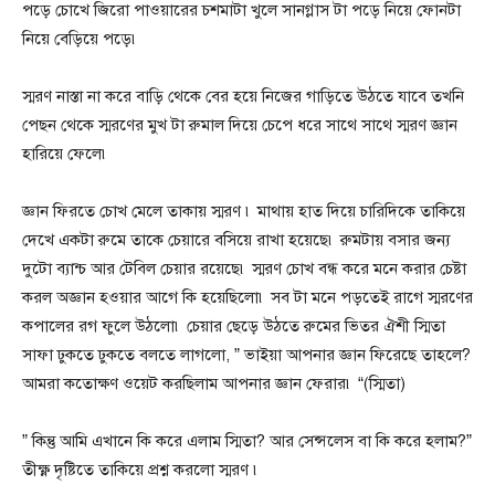
পড়ে চোখে জিরো পাওয়ারের চশমাটা খুলে সানগ্লাস টা পড়ে নিয়ে ফোনটা
নিয়ে বেড়িয়ে পড়ে৷
স্মরণ নাস্তা না করে বাড়ি থেকে বের হয়ে নিজের গাড়িতে উঠতে যাবে তখনি
পেছন থেকে স্মরণের মুখ টা রুমাল দিয়ে চেপে ধরে সাথে সাথে স্মরণ জ্ঞান
হারিয়ে ফেলে৷
জ্ঞান ফিরতে চোখ মেলে তাকায় স্মরণ ৷ মাথায় হাত দিয়ে চারিদিকে তাকিয়ে
দেখে একটা রুমে তাকে চেয়ারে বসিয়ে রাখা হয়েছে৷ রুমটায় বসার জন্য
দুটো ব্যান্চ আর টেবিল চেয়ার রয়েছে৷ স্মরণ চোখ বন্ধ করে মনে করার চেষ্টা
করল অজ্ঞান হওয়ার আগে কি হয়েছিলো৷ সব টা মনে পড়তেই রাগে স্মরণের
কপালের রগ ফুলে উঠলো৷ চেয়ার ছেড়ে উঠতে রুমের ভিতর ঐশী স্মিতা
সাফা ঢুকতে ঢুকতে বলতে লাগলো, ” ভাইয়া আপনার জ্ঞান ফিরেছে তাহলে?
আমরা কতোক্ষণ ওয়েট করছিলাম আপনার জ্ঞান ফেরার৷ “(স্মিতা)
” কিন্তু আমি এখানে কি করে এলাম স্মিতা? আর সেন্সলেস বা কি করে হলাম?”
তীক্ষ্ণ দৃষ্টিতে তাকিয়ে প্রশ্ন করলো স্মরণ ৷