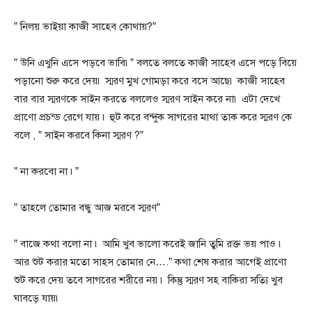
” নিলয় ভাইয়া কাজী সাহেব কোথায়?”
” উনি এখুনি এসে পড়বে ভাবি৷” বলতে বলতে কাজী সাহেব এসে পড়ে বিয়ে
পড়ানো শুরু করে দেয়৷ স্মরণ মুখ গোমড়া করে বসে আছে৷ কাজী সাহেব
বার বার স্মরণকে সাইন করতে বললেও স্মরণ সাইন করে না৷ এটা দেখে
প্রাণো প্রচন্ড রেগে যায় ৷ হুট করে বন্দুক সাগরের মাথা তাক করে স্মরণ কে
বলে , ” সাইন করবে কিনা স্মরণ ?”
” না করবো না ৷”
” তাহলে তোমার বন্ধু আজ মরবে স্মরণ”
” বাজে কথা বলো না ৷ আমি খুব ভালো করেই জানি তুমি রক্ত ভয় পাও ৷
আর শুট করার মতো সাহস তোমার নে….” কথা শেষ করার আগেই প্রাণো
শুট করে দেয় তবে সাগরের শরীরে নয় ৷ কিন্তু স্মরণ সহ বাকিরা সত্যি খুব
ঘাবড়ে যায়৷