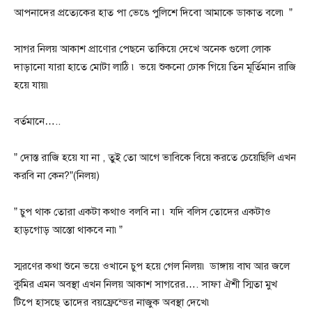
আপনাদের প্রত্যেকের হাত পা ভেঙে পুলিশে দিবো আমাকে ডাকাত বলে৷ ”
সাগর নিলয় আকাশ প্রাণোর পেছনে তাকিয়ে দেখে অনেক গুলো লোক
দাড়ানো যারা হাতে মোটা লাঠি ৷ ভয়ে শুকনো ঢোক গিয়ে তিন মূর্তিমান রাজি
হয়ে যায়৷
বর্তমানে…..
” দোস্ত রাজি হয়ে যা না , তুই তো আগে ভাবিকে বিয়ে করতে চেয়েছিলি এখন
করবি না কেন?”(নিলয়)
” চুপ থাক তোরা একটা কথাও বলবি না ৷ যদি বলিস তোদের একটাও
হাড়গোড় আস্তো থাকবে না৷”
স্মরণের কথা শুনে ভয়ে ওখানে চুপ হয়ে গেল নিলয়৷ ডাঙ্গায় বাঘ আর জলে
কুমির এমন অবস্থা এখন নিলয় আকাশ সাগরের…. সাফা ঐশী স্মিতা মুখ
টিপে হাসছে তাদের বয়ফ্রেন্ডের নাজুক অবস্থা দেখে৷