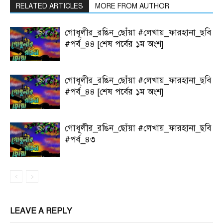
RELATED ARTICLES
MORE FROM AUTHOR
গোধূলীর_রঙিন_ছোঁয়া #লেখায়_ফারহানা_ছবি
#পর্ব_৪৪ [শেষ পর্বের ১ম অংশ]
গোধূলীর_রঙিন_ছোঁয়া #লেখায়_ফারহানা_ছবি
#পর্ব_৪৪ [শেষ পর্বের ১ম অংশ]
গোধূলীর_রঙিন_ছোঁয়া #লেখায়_ফারহানা_ছবি
#পর্ব_৪৩
LEAVE A REPLY