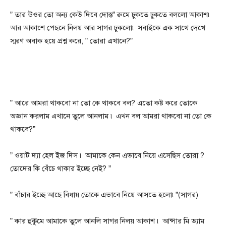
” তার উওর তো অন্য কেউ দিবে দোস্ত” রুমে ঢুকতে ঢুকতে বললো আকাশ৷
আর আকাশে পেছনে নিলয় আর সাগর ঢুকলো৷ সবাইকে এক সাথে দেখে
স্মরণ অবাক হয়ে প্রশ্ন করে, ” তোরা এখানে?”
” আরে আমরা থাকবো না তো কে থাকবে বল? এতো কষ্ট করে তোকে
অজ্ঞান করলাম এখানে তুলে আনলাম ৷ এখন বল আমরা থাকবো না তো কে
থাকবে?”
” ওয়াট দ্যা হেল ইজ দিস ৷ আমাকে কেন এভাবে নিয়ে এসেছিস তোরা ?
তোদের কি বেঁচে থাকার ইচ্ছে নেই? ”
” বাঁচার ইচ্ছে আছে বিধায় তোকে এভাবে নিয়ে আসতে হলো৷”(সাগর)
” কার হুকুমে আমাকে তুলে আনলি সাগর নিলয় আকাশ ৷ আন্সার মি ড্যাম