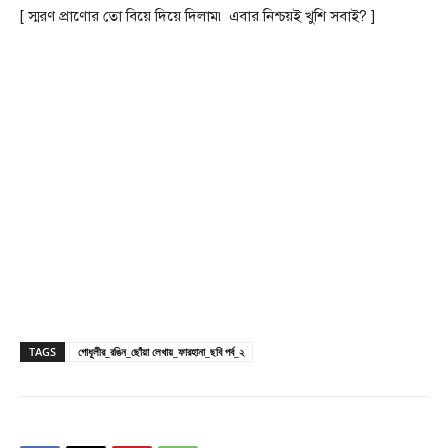
[ স্মরণ প্রাণোর তো বিয়ে দিয়ে দিলাম৷ এবার নিশ্চয়ই খুশি সবাই? ]
TAGS
গোধূলীর_রঙিন_ছোঁয়া লেখায়_ফারহানা_ছবি পর্ব_২