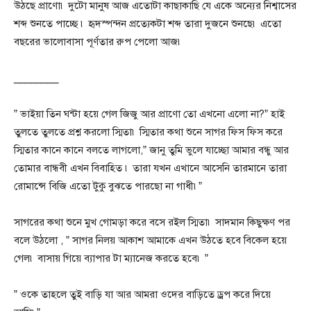
উঠছে প্রাণো৷ দুটো মানুষ আজ এতোটা কাছাকাছি যে একে অন্যের নিশ্বাসের
শব্দ শুনতে পাচ্ছে ৷ হৃদস্পন্দন প্রত্যেকটা শব্দ তারা দুজনে শুনছে৷ এতো
বছরের ভালোবাসা পূর্ণতার রুপ পেলো আজ৷
________
” ভাইয়া তিন ঘন্টা হয়ে গেল জিজু আর প্রাণো তো এখনো এলো না?” হাই
তুলতে তুলতে প্রশ্ন করলো স্মিতা৷ স্মিতার কথা শুনে সাগর ফিস ফিস করে
স্মিতার কানে কানে বলতে লাগলো,” জানু তুমি ভুলে যাচ্ছো আমার বন্ধু আর
তোমার বান্ধবী এখন বিবাহিত ৷ তারা যখন এখানে আসেনি তারমানে তারা
রোমান্সে বিজি এতো টুকু বুঝতে পারছো না গাধী৷”
সাগরের কথা শুনে মুখ গোমড়া করে বসে রইল স্মিতা৷ সাদমান কিছুক্ষণ পর
বলে উঠলো , ” সাগর নিলয় আকাশ আমাকে এখন উঠতে হবে বিকেল হয়ে
গেল৷ বাসায় গিয়ে ব্যাপার টা ম্যানেজ করতে হবে৷ ”
” ওকে তাহলে তুই বাড়ি যা আর আমরা ওদের বাড়িতে ড্রপ করে দিয়ে