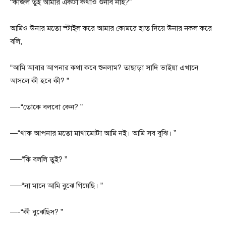
“কাজল তুই আমার একটা কথাও শুনবি নাহ?”
আমিও উনার মতো স্টাইল করে আমার কোমরে হাত দিয়ে উনার নকল করে
বলি,
“আমি আবার আপনার কথা কবে শুনলাম? তাছাড়া সাদি ভাইয়া এখানে
আসলে কী হবে কী? ”
—-“তোকে বলবো কেন? ”
—“থাক আপনার মতো মাথামোটা আমি নই। আমি সব বুঝি। ”
—–“কি বললি তুই? ”
—–“না মানে আমি বুঝে গিয়েছি। ”
—-“কী বুঝেছিস? ”