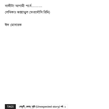
বাকীটা আগামী পর্বে………
লেখিকাঃ জান্নাতুল ফেরদৌসি রিমি)
ঈদ মোবারক
TAGS
গোধূলী_বেলার_স্মৃতি (Unexpected story) পর্ব- ১