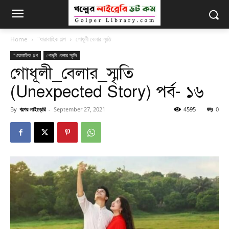
Home
"ধারাবাহিক গল্প
গোধূলী বেলার স্মৃতি
"ধারাবাহিক গল্প
গোধূলী বেলার স্মৃতি
গোধূলী_বেলার_স্মৃতি
(Unexpected Story) পর্ব- ১৬
By
গল্পের লাইব্রেরি
-
September 27, 2021
4595
0