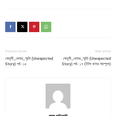
Previous article
Next article
গোধূলী_বেলার_স্মৃতি (Unexpected
গোধূলী_বেলার_স্মৃতি (Unexpected
Story) পর্ব- ১৫
Story) পর্ব- ১৭ (ইটস কলড সাস্পেন্স)
গল্পের লাইব্রেরি