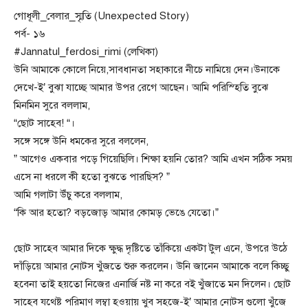
গোধূলী_বেলার_স্মৃতি (Unexpected Story)
পর্ব- ১৬
#Jannatul_ferdosi_rimi (লেখিকা)
উনি আমাকে কোলে নিয়ে,সাবধানতা সহাকারে নীচে নামিয়ে দেন।উনাকে
দেখে-ই’ বুঝা যাচ্ছে আমার উপর রেগে আছেন। আমি পরিস্হিতি বুঝে
মিনমিন সুরে বললাম,
“ছোট সাহেব! “।
সঙ্গে সঙ্গে উনি ধমকের সুরে বললেন,
” আগেও একবার পড়ে গিয়েছিলি। শিক্ষা হয়নি তোর? আমি এখন সঠিক সময়
এসে না ধরলে কী হতো বুঝতে পারছিস? ”
আমি গলাটা উঁচু করে বললাম,
“কি আর হতো? বড়জোড় আমার কোমড় ভেঙে যেতো।”
ছোট সাহেব আমার দিকে ক্ষুদ্ধ দৃষ্টিতে তাঁকিয়ে একটা টুল এনে, উপরে উঠে
দাঁড়িয়ে আমার নোটস খু্ঁজতে শুরু করলেন। উনি জানেন আমাকে বলে কিচ্ছু
হবেনা তাই হয়তো নিজের এনার্জি নষ্ট না করে বই খুঁজাতে মন দিলেন। ছোট
সাহেব যথেষ্ট পরিমাণ লম্বা হওয়ায় খুব সহজে-ই’ আমার নোটস গুলো খুঁজে