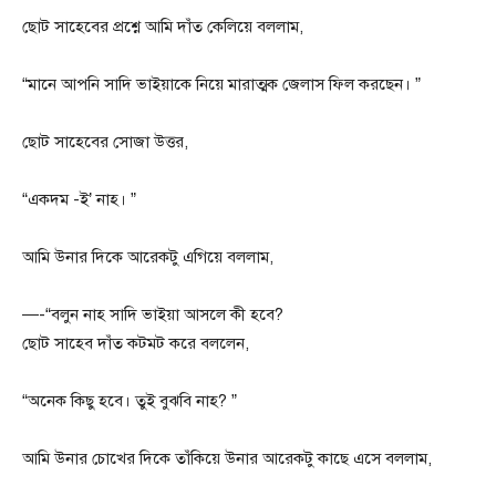
ছোট সাহেবের প্রশ্নে আমি দাঁত কেলিয়ে বললাম,
“মানে আপনি সাদি ভাইয়াকে নিয়ে মারাত্মক জেলাস ফিল করছেন। ”
ছোট সাহেবের সোজা উত্তর,
“একদম -ই’ নাহ। ”
আমি উনার দিকে আরেকটু এগিয়ে বললাম,
—-“বলুন নাহ সাদি ভাইয়া আসলে কী হবে?
ছোট সাহেব দাঁত কটমট করে বললেন,
“অনেক কিছু হবে। তুই বুঝবি নাহ? ”
আমি উনার চোখের দিকে তাঁকিয়ে উনার আরেকটু কাছে এসে বললাম,