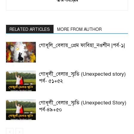
RELATED ARTICLES
MORE FROM AUTHOR
গোধূলি_বেলায়_প্রেম ফাবিহা_নওশীন |পর্ব-১|
গোধূলী_বেলার_স্মৃতি (Unexpected story)
পর্ব- ৫১+৫২
গোধূলী_বেলার_স্মৃতি (Unexpected Story)
পর্ব-৪৯+৫০