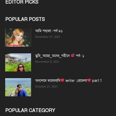
EDITOR PICKS
POPULAR POSTS
আমি পদ্মজা -পর্ব ৯১
December 31, 2021
তুমি_আছো_মনের_গহীনে
পর্ব- ১
November 8, 2021
অবশেষে ভালোবাসি
writer :রোদেলা
part:1
October 21, 2021
POPULAR CATEGORY