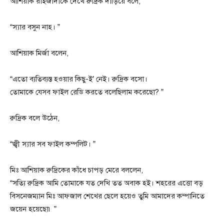
আশিয়াক রাইজাদাকে দেখে রুদ্রিক দাঁড়িয়ে বলে,
“স্যার বসুন নাহ। ”
আশিয়াক মির্জা বলেন,
“এতো ব্যতিব্যস্ত হওয়ার কিছু-ই’ নেই। রুদ্রিক বসো।
তোমাকে যেসব ফাইল রেডি করতে বলেছিলাম করেছো? ”
রুদ্রিক বলে উঠেন,
“জ্বী স্যার সব ফাইল কম্পলিট। ”
মিঃ আশিয়াক রুদ্রিকের কাঁধে চাপড় মেরে বললেন,
“সত্যি রুদ্রিক আমি তোমাকে যত দেখি তত অবাক হই। শহরের এত্তো বড়
বিসনেজম্যান মিঃ আফজাল শেখের ছেলে হয়েও তুমি আমাদের কম্পানিতে
জয়েন হয়েছো৷ ”