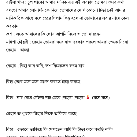
রাইসা খান : চুপ থাকো আমার মানিক এর এই অবস্থায় তোমরা ওসব কথা
বলছো আমার সোনামনিকে নিয়ে তোমাদের দেখি কোনো চিন্তা নেই আমার
মানিক ঠিক আছে বলে ছেরে দিলাম কিছু হলে না তোমাদের সবার নামে কেস
করতাম
রুশ : এতে আমাদের কি দোষ আপনি নিজে ও তো মারছেন
মাইশা চৌধুরী : রেহান তোমরা ঘরে যাও দরকার পরলে আমরা ডেকে নিবো
রেহান : আচ্ছা
রেহান , রিহা আর অনি, রুশ নিজেদের রুমে যায় ।
রিহা তোর মনে মনে ড্যান্স করতে ইচ্ছা করছে
রিহা : নাচ মেরে লেইলা নাচ মেরে লেইলা লেইলা
(মনে মনে)
রেহান ভ্রু কুচকে রিহার দিকে তাকিয়ে আছে
রিহা : ওভাবে তাকিয়ে কি দেখছেন আমি কি ইচ্ছা করে করছি নাকি