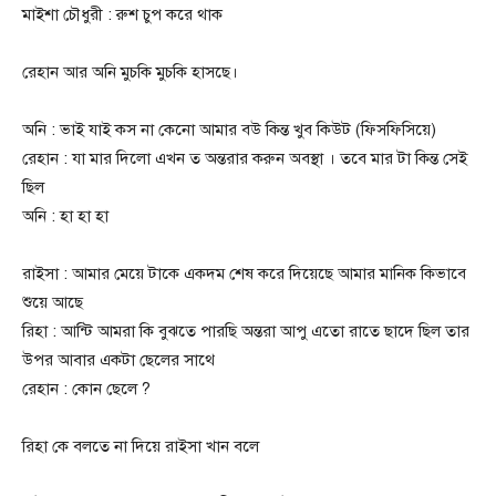
মাইশা চৌধুরী : রুশ চুপ করে থাক
রেহান আর অনি মুচকি মুচকি হাসছে।
অনি : ভাই যাই কস না কেনো আমার বউ কিন্ত খুব কিউট (ফিসফিসিয়ে)
রেহান : যা মার দিলো এখন ত অন্তরার করুন অবস্থা । তবে মার টা কিন্ত সেই
ছিল
অনি : হা হা হা
রাইসা : আমার মেয়ে টাকে একদম শেষ করে দিয়েছে আমার মানিক কিভাবে
শুয়ে আছে
রিহা : আন্টি আমরা কি বুঝতে পারছি অন্তরা আপু এতো রাতে ছাদে ছিল তার
উপর আবার একটা ছেলের সাথে
রেহান : কোন ছেলে ?
রিহা কে বলতে না দিয়ে রাইসা খান বলে