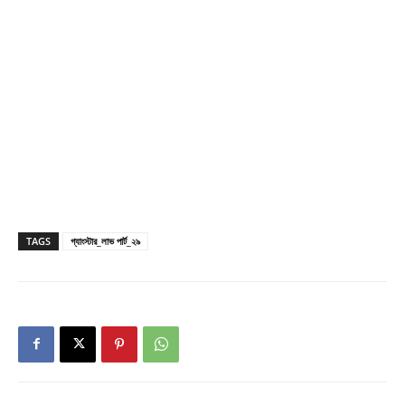
TAGS
গ্যাংস্টার_লাভ পার্ট_২৯