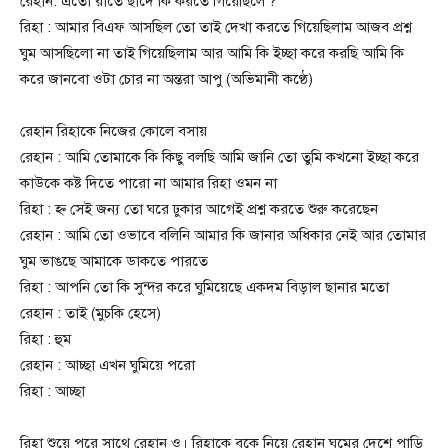
রেহান: এতো রাতে ছাদে কি করতে গিয়েছিলে ?
রিহা : আমার বিএফ আসছিল তো তাই দেখা করতে গিয়েছিলাম আজব প্রশ্ন
ঘুম আসছিলো না তাই গিয়েছিলাম আর আমি কি ইচ্ছা করে করছি আমি কি
করে জানবো ওটা চোর না অন্তরা আপু (অভিমানী কণ্ঠে)
রেহান রিহাকে নিজের কোলে বসায়
রেহান : আমি তোমাকে কি কিছু বলছি আমি জানি তো তুমি কখনো ইচ্ছা করে
কাউকে কষ্ট দিতে পারো না আমার রিহা ওমন না
রিহা : হ্ন সেই জন্য তো ঘরে ঢুকার আগেই প্রশ্ন করতে শুরু করেছেন
রেহান : আমি তো ওভাবে বলিনি আমার কি জানার অধিকার নেই আর তোমার
ঘুম ভাঙছে আমাকে ডাকতে পারতে
রিহা : আপনি তো কি সুন্দর করে ঘুমিয়েছে একদম বিড়াল ছানার মতো
রেহান : তাই (মুচকি হেসে)
রিহা : হুম
রেহান : আচ্ছা এখন ঘুমিয়ে পরো
রিহা : আচ্ছা
রিহা শুয়ে পরে সাথে রেহান ও। রিহাকে বুকে নিয়ে রেহান ঘুমের দেশে পাড়ি