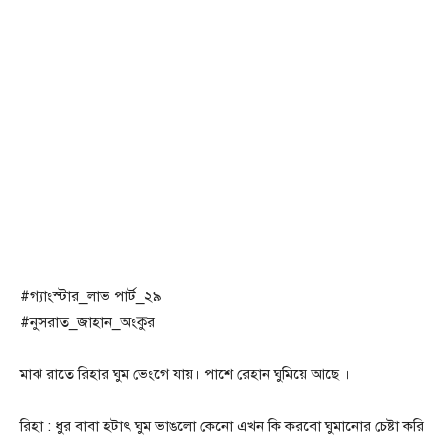
#গ্যাংস্টার_লাভ পার্ট_২৯
#নুসরাত_জাহান_অংকুর
মাঝ রাতে রিহার ঘুম ভেংগে যায়। পাশে রেহান ঘুমিয়ে আছে ।
রিহা : ধুর বাবা হটাৎ ঘুম ভাঙলো কেনো এখন কি করবো ঘুমানোর চেষ্টা করি