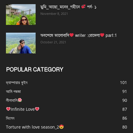
তুমি_আছো_মনের_গহীনে
পর্ব- ১
November 8, 2021
অবশেষে ভালোবাসি
writer :রোদেলা
part:1
October 21, 2021
POPULAR CATEGORY
ভ্যাম্পায়ার কুইন
101
আমি পদ্মজা
91
লীলাবালি
90
Infinite Love
87
ভিলেন
86
Torture with love season_2
80