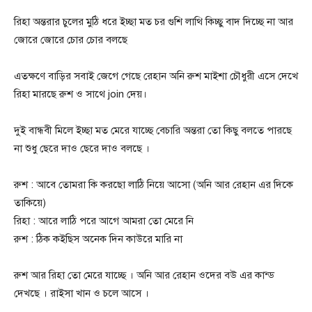
রিহা অন্তরার চুলের মুঠি ধরে ইচ্ছা মত চর গুশি লাথি কিচ্ছু বাদ দিচ্ছে না আর
জোরে জোরে চোর চোর বলছে
এতক্ষণে বাড়ির সবাই জেগে গেছে রেহান অনি রুশ মাইশা চৌধুরী এসে দেখে
রিহা মারছে রুশ ও সাথে join দেয়।
দুই বান্ধবী মিলে ইচ্ছা মত মেরে যাচ্ছে বেচারি অন্তরা তো কিছু বলতে পারছে
না শুধু ছেরে দাও ছেরে দাও বলছে ।
রুশ : আবে তোমরা কি করছো লাঠি নিয়ে আসো (অনি আর রেহান এর দিকে
তাকিয়ে)
রিহা : আরে লাঠি পরে আগে আমরা তো মেরে নি
রুশ : ঠিক কইছিস অনেক দিন কাউরে মারি না
রুশ আর রিহা তো মেরে যাচ্ছে । অনি আর রেহান ওদের বউ এর কান্ড
দেখছে । রাইসা খান ও চলে আসে ।