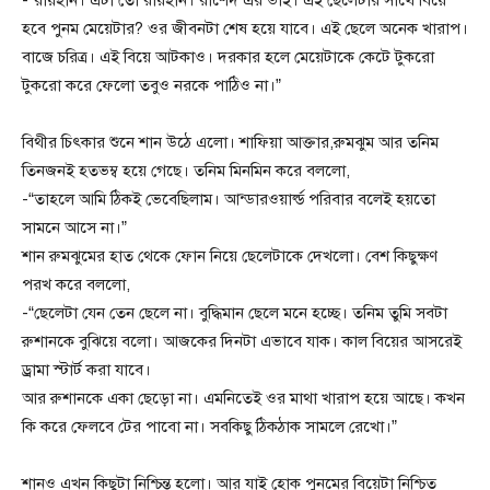
-“রায়হান। এটা তো রায়হান। রাশেদ এর ভাই। এই ছেলেটার সাথে বিয়ে
হবে পুনম মেয়েটার? ওর জীবনটা শেষ হয়ে যাবে। এই ছেলে অনেক খারাপ।
বাজে চরিত্র। এই বিয়ে আটকাও। দরকার হলে মেয়েটাকে কেটে টুকরো
টুকরো করে ফেলো তবুও নরকে পাঠিও না।”
বিথীর চিৎকার শুনে শান উঠে এলো। শাফিয়া আক্তার,রুমঝুম আর তনিম
তিনজনই হতভম্ব হয়ে গেছে। তনিম মিনমিন করে বললো,
-“তাহলে আমি ঠিকই ভেবেছিলাম। আন্ডারওয়ার্ল্ড পরিবার বলেই হয়তো
সামনে আসে না।”
শান রুমঝুমের হাত থেকে ফোন নিয়ে ছেলেটাকে দেখলো। বেশ কিছুক্ষণ
পরখ করে বললো,
-“ছেলেটা যেন তেন ছেলে না। বুদ্ধিমান ছেলে মনে হচ্ছে। তনিম তুমি সবটা
রুশানকে বুঝিয়ে বলো। আজকের দিনটা এভাবে যাক। কাল বিয়ের আসরেই
ড্রামা স্টার্ট করা যাবে।
আর রুশানকে একা ছেড়ো না। এমনিতেই ওর মাথা খারাপ হয়ে আছে। কখন
কি করে ফেলবে টের পাবো না। সবকিছু ঠিকঠাক সামলে রেখো।”
শানও এখন কিছুটা নিশ্চিন্ত হলো। আর যাই হোক পুনমের বিয়েটা নিশ্চিত