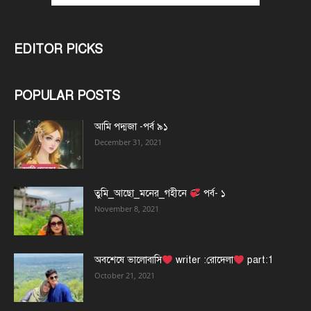
EDITOR PICKS
POPULAR POSTS
আমি পদ্মজা -পর্ব ৯১
December 31, 2021
তুমি_আছো_মনের_গহীনে
পর্ব- ১
November 8, 2021
অবশেষে ভালোবাসি
writer :রোদেলা
part:1
October 21, 2021