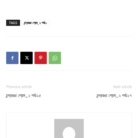
TAGS
চন্দ্ররঙা প্রেম_২ পর্বঃ১
Previous article
Next article
চন্দ্ররঙা প্রেম_২ পর্বঃ১৫
চন্দ্ররঙা প্রেম_২ পর্বঃ১৭