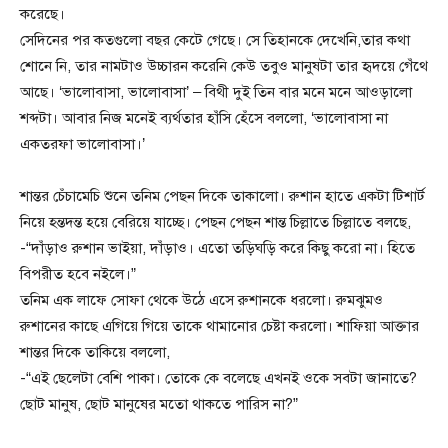
করেছে।
সেদিনের পর কতগুলো বছর কেটে গেছে। সে তিহানকে দেখেনি,তার কথা
শোনে নি, তার নামটাও উচ্চারন করেনি কেউ তবুও মানুষটা তার হৃদয়ে গেঁথে
আছে। ‘ভালোবাসা, ভালোবাসা’ – বিথী দুই তিন বার মনে মনে আওড়ালো
শব্দটা। আবার নিজ মনেই ব্যর্থতার হাঁসি হেঁসে বললো, ‘ভালোবাসা না
একতরফা ভালোবাসা।’
শান্তর চেঁচামেচি শুনে তনিম পেছন দিকে তাকালো। রুশান হাতে একটা টিশার্ট
নিয়ে হন্তদন্ত হয়ে বেরিয়ে যাচ্ছে। পেছন পেছন শান্ত চিল্লাতে চিল্লাতে বলছে,
-“দাঁড়াও রুশান ভাইয়া, দাঁড়াও। এতো তড়িঘড়ি করে কিছু করো না। হিতে
বিপরীত হবে নইলে।”
তনিম এক লাফে সোফা থেকে উঠে এসে রুশানকে ধরলো। রুমঝুমও
রুশানের কাছে এগিয়ে গিয়ে তাকে থামানোর চেষ্টা করলো। শাফিয়া আক্তার
শান্তর দিকে তাকিয়ে বললো,
-“এই ছেলেটা বেশি পাকা। তোকে কে বলেছে এখনই ওকে সবটা জানাতে?
ছোট মানুষ, ছোট মানুষের মতো থাকতে পারিস না?”