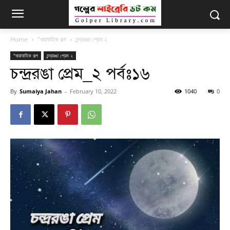
Home
"ধারাবাহিক গল্প
চন্দ্ররঙা প্রেম ২
"ধারাবাহিক গল্প
চন্দ্ররঙা প্রেম ২
চন্দ্ররঙা প্রেম_২ পর্বঃ১৬
By
Sumaiya Jahan
-
February 10, 2022
1040
0