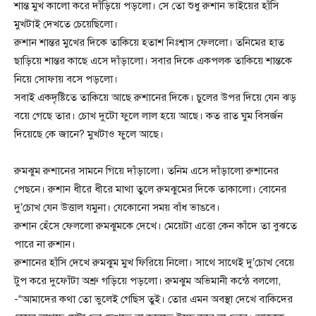
শান্ত মুখ কালো করে দাঁড়িয়ে পড়লো। সে তো শুধু রুশান ভাইয়ের হাঁসি
মুখটাই দেখতে চেয়েছিলো।
রুশান শান্তর মুখের দিকে তাকিয়ে হতাশ নিঃশ্বাস ফেললো। তনিমের হাত
ছাড়িয়ে শান্তর কাছে এসে দাঁড়ালো। সবার দিকে একপলক তাকিয়ে শান্তকে
নিয়ে সোফায় বসে পড়লো।
সবাই একদৃষ্টিতে তাকিয়ে আছে রুশানের দিকে। চুলের উপর দিয়ে যেন ঝড়
বয়ে গেছে তার। চোখ দুটো ফুলে লাল হয়ে আছে। কত রাত ঘুম বিসর্জন
দিয়েছে কে জানে? মুখটাও ফুলে আছে।
রুমঝুম রুশানের সামনে গিয়ে দাঁড়ালো। তনিম এসে দাঁড়ালো রুশানের
পেছনে। রুশান ধীরে ধীরে মাথা তুলে রুমঝুমের দিকে তাকালো। বোনের
দু’চোখ যেন উত্তাল যমুনা। যেকোনো সময় বাঁধ ভাঙবে।
রুশান হেঁসে ফেললো রুমঝুমকে দেখে। মেয়েটা এত্তো কেন কাঁদে তা বুঝতে
পারে না রুশান।
রুশানের হাঁসি দেখে রুমঝুম মুখ ফিরিয়ে নিলো। সাথে সাথেই দু’চোখ বেয়ে
টুপ করে দুফোঁটা অশ্রু গড়িয়ে পড়লো। রুমঝুম অভিমানী কন্ঠে বললো,
-“আমাদের কথা তো ভুলেই গেছিস তুই। তোর এমন অবস্থা দেখে বাকিদের