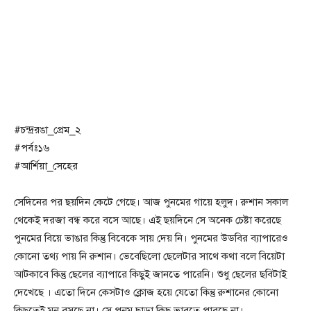
#চন্দ্ররঙা_প্রেম_২
#পর্বঃ১৬
#আর্শিয়া_সেহের
সেদিনের পর ছয়দিন কেটে গেছে। আজ পুনমের গায়ে হলুদ। রুশান সকাল
থেকেই দরজা বন্ধ করে বসে আছে। এই ছয়দিনে সে অনেক চেষ্টা করেছে
পুনমের বিয়ে ভাঙার কিন্তু বিবেকে সায় দেয় নি। পুনমের উডবির ব্যাপারেও
কোনো তথ্য পায় নি রুশান। ভেবেছিলো ছেলেটার সাথে কথা বলে বিয়েটা
আটকাবে কিন্তু ছেলের ব্যাপারে কিছুই জানতে পারেনি। শুধু ছেলের ছবিটাই
দেখেছে । এতো দিনে কেসটাও ক্লোজ হয়ে যেতো কিন্তু রুশানের কোনো
কিছুতেই মন বসছে না। সে পুনম ছাড়া কিছু ভাবতে পারছে না।