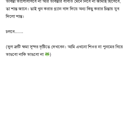
উর্বিন্তা ভালোবাসবে না আর উর্বিন্তার বাবাও মেনে নিবে না জামাই হিসেবে,
তা শান্ত জানে। তাই খুন করার প্ল্যান বাদ দিয়ে অন্য কিছু করার চিন্তায় ডুব
দিলো‌ শান্ত।
চলবে……
(ভুল ত্রুটি ক্ষমা সুন্দর দৃষ্টিতে দেখবেন। আমি এখনো শিওর না পুনমের বিয়ে
ভাঙবো‌ নাকি ভাঙবো না
)