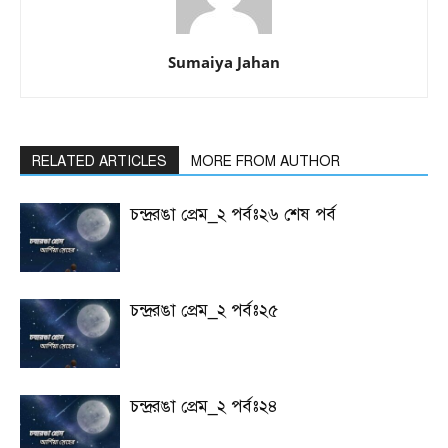
Sumaiya Jahan
RELATED ARTICLES
MORE FROM AUTHOR
চন্দ্ররঙা প্রেম_২ পর্বঃ২৬ শেষ পর্ব
চন্দ্ররঙা প্রেম_২ পর্বঃ২৫
চন্দ্ররঙা প্রেম_২ পর্বঃ২৪