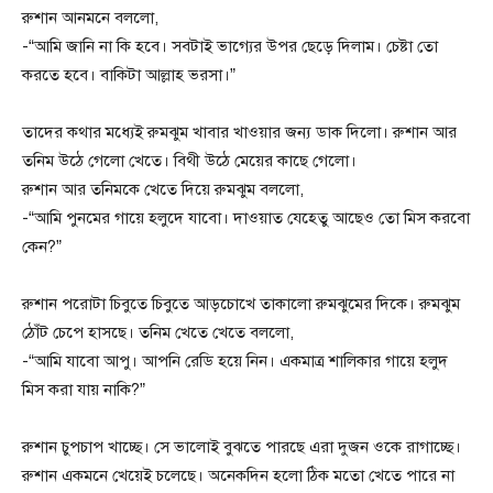
রুশান আনমনে বললো,
-“আমি জানি না কি হবে। সবটাই ভাগ্যের উপর ছেড়ে দিলাম। চেষ্টা তো
করতে হবে। বাকিটা আল্লাহ ভরসা।”
তাদের কথার মধ্যেই রুমঝুম খাবার খাওয়ার জন্য ডাক দিলো। রুশান আর
তনিম উঠে গেলো খেতে। বিথী উঠে মেয়ের কাছে গেলো।
রুশান আর তনিমকে খেতে দিয়ে রুমঝুম বললো,
-“আমি পুনমের গায়ে হলুদে যাবো। দাওয়াত যেহেতু আছেও তো মিস করবো
কেন?”
রুশান পরোটা চিবুতে চিবুতে আড়চোখে তাকালো রুমঝুমের দিকে। রুমঝুম
ঠোঁট চেপে হাসছে। তনিম খেতে খেতে বললো,
-“আমি যাবো আপু। আপনি রেডি হয়ে নিন। একমাত্র শালিকার গায়ে হলুদ
মিস করা যায় নাকি?”
রুশান চুপচাপ খাচ্ছে। সে ভালোই বুঝতে পারছে এরা দুজন ওকে রাগাচ্ছে।
রুশান একমনে খেয়েই চলেছে। অনেকদিন হলো ঠিক মতো খেতে পারে না