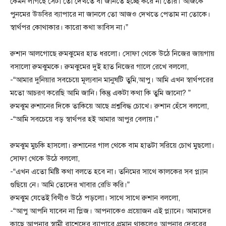
কেমন লাগছে সেটা তো দেখতে বা জানতে ইচ্ছে করে না তোর। আজকে
পুনমের উডবির ব্যাপারে না জানলে তো‌ আজও দেখতে পেতাম না তোকে।
স্বার্থপর কোথাকার। কারো কথা ভাবিস না।”
রুশান আলগোছে রুমঝুমের হাত ধরলো। সোফা থেকে উঠে নিজের জায়গায়
বসালো রুমঝুমকে। রুমঝুমের দুই হাত নিজের গালে রেখে বললো,
-“আমার দুনিয়ার সবচেয়ে মূল্যবান মানুষটি তুমি,আপু। আমি এখন স্বার্থপরের
মতো আচরণ করেছি আমি জানি। কিন্তু একটা কথা কি তুমি জানো? ”
রুমঝুম রুশানের দিকে তাকিয়ে আছে প্রশ্নবিদ্ধ চোখে। রুশান হেঁসে বললো,
-“আমি সবচেয়ে বড় স্বার্থপর হই আমার আপুর বেলায়।”
রুমঝুম মুচকি হাসলো। রুশানের গাল থেকে বাম হাতটা সরিয়ে চোখ মুছলো।
সোফা থেকে উঠে বললো,
-“এখন এতো মিষ্টি কথা বলতে হবে না। তনিমের সাথে কালকের সব প্ল্যান
গুছিয়ে নে। আমি তোদের খাবার রেডি করি।”
রুমঝুম যেতেই বিথীও উঠে পড়লো। সাথে সাথে রুশান বললো,
-“আপু আপনি যাবেন না প্লিজ। আপনাকেও প্রয়োজন এই প্ল্যানে। আমাদের
কাছে আপনার স্বামী রাশেদের ব্যাপারে প্রমান থাকলেও আপনার দেবরের