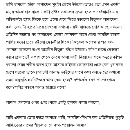
হাসি হাসলো।হঠাৎ আনাফের মুখটা ভেসে উঠলো।তারও তো এমন একটা
মানুষ আছে!যার সাথে একটা সুন্দর সকালের সূচনা হতে পারে!আমরিনের
অভিমানটা হঠাৎ ফিকে হয়ে এলো।ঘরে ফিরে ভাবলো কিছুক্ষণ আনাফের
কথা।ফোনটা হাতে নিয়ে দেখলো এখনো নয়টা বাজতে দেরি আছে এখনো।
প্রতিদিন নয়টার পর আনাফের একটা ফোনকল আসে।আজ আমরিন চাতক
পাখির মতো চেয়ে রইলো ফোনটার দিকে। কিছুক্ষণ অপেক্ষার পর যখন
ফোনটা আসলো তখন আমরিন কিছুটা কেঁপে উঠলো। কাঁপা হাতে ফোনটা
কানে ঠেকাতেই ওপাশ থেকে ভেসে আসা ভারী নিশ্বাসের শব্দে অন্তরে কাঁপন
ধরলো।সমস্ত শরীর অবশ হয়ে আসতে চাইলো।আড়ষ্টাতা এসে যেন খুব করে
চেপে ধরলো তাকে।আশ্চর্য! আনাফ ভাইয়ের সাথে কথা বলতে তো কখনো
এমন অনুভূতি হয়নি?তবে আজ কেন হচ্ছে? সম্পর্কের ধরণ পাল্টে গেছে
বলে?পবিত্র বন্ধনে আবদ্ধ হয়েছে বলে?
আনাফ ফোনের ওপর প্রান্ত থেকে একটু হালকা গলায় বললো,
আমি একবার তোর কাছে আসতে পারি, আমরিন?বিশ্বাস কর প্রতিনিয়ত পুড়ছি
আমি,তোর নামের শীতলতা যে বড্ড প্রয়োজন আমার!