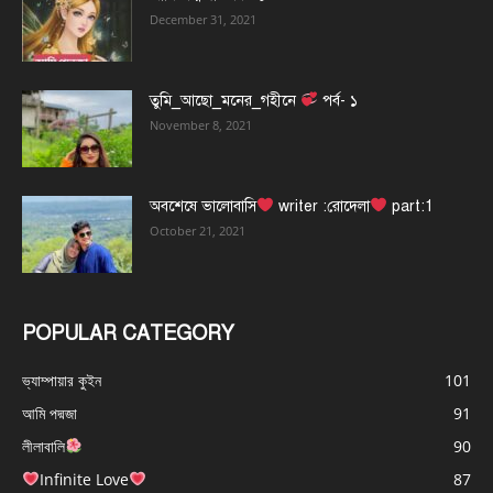
December 31, 2021
তুমি_আছো_মনের_গহীনে
পর্ব- ১
November 8, 2021
অবশেষে ভালোবাসি
writer :রোদেলা
part:1
October 21, 2021
POPULAR CATEGORY
ভ্যাম্পায়ার কুইন
101
আমি পদ্মজা
91
লীলাবালি
90
Infinite Love
87