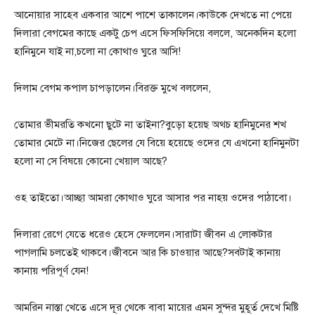
আনোয়ার সাহেব একবার আশে পাশে তাকালেন।কাউকে দেখতে না পেয়ে
দিলারা বেগমের কাছে একটু চেপ এসে ফিসফিসিয়ে বললে, অনেকদিন হলো
হানিমুনে যাই না,চলো না কোথাও ঘুরে আসি!
দিলাম বেগম কপাল চাপড়ালেন।বিরক্ত মুখে বললেন,
তোমার ভীমরতি কখনো ছুটে না তাইনা?বুড়ো হয়েছ অথচ হানিমুনের শখ
তোমার মেটে না।নিজের ছেলের যে বিয়ে হয়েছে ওদের যে এখনো হানিমুনটা
হলো না সে বিষয়ে কোনো খেয়াল আছে?
ওহ তাইতো।আচ্ছা আমরা কোথাও ঘুরে আসার পর নাহয় ওদের পাঠাবো।
দিলারা রেগে যেতে ধরেও হেসে ফেললেন।সারাটা জীবন এ লোকটার
পাগলামি চলতেই থাকবে।জীবনে আর কি চাওয়ার আছে?সবটাই কানায়
কানায় পরিপূর্ণ যেন!
আমরিন নাস্তা খেতে এসে দূর থেকে বাবা মায়ের এমন সুন্দর মুহূর্ত দেখে মিষ্টি