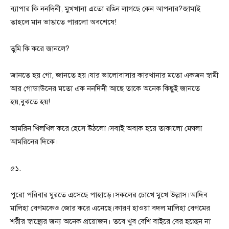
ব্যাপার কি ননদিনী, মুখখানা এতো রঙিন লাগছে কেন আপনার?জামাই
তাহলে মান ভাঙাতে পারলো অবশেষে!
তুমি কি করে জানলে?
জানতে হয় গো, জানতে হয়।যার ভালোবাসার কারখানার মতো একজন স্বামী
আর গোডাউনের মতো এক ননদিনী আছে তাকে অনেক কিছুই জানতে
হয়,বুঝতে হয়!
আমরিন খিলখিল করে হেসে উঠলো।সবাই অবাক হয়ে তাকালো মেঘলা
আমরিনের দিকে।
৫১.
পুরো পরিবার ঘুরতে এসেছে পাহাড়ে।সকলের চোখে মুখে উল্লাস।আদিব
মালিহা বেগমকেও জোর করে এনেছে।কারণ হাওয়া বদল মালিহা বেগমের
শরীর স্বাস্থ্যের জন্য অনেক প্রয়োজন। তবে খুব বেশি বাইরে বের হচ্ছেন না