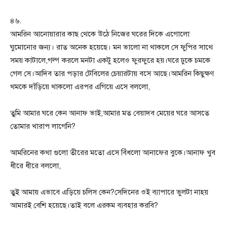
৪৬.
আমরিন আনোয়ারার কাছ থেকে উঠে নিজের ঘরের দিকে এগোলো
ঘুমোনোর জন্য। রাত অনেক হয়েছে। মন ভালো না থাকলে সে ফুপির সাথে
সময় কাটালে,গল্প করলে মনটা একটু হলেও ফুরফুরে হয়।ঘরে ঢুকে চমকে
গেল সে।আদিব তার পড়ার টেবিলের চেয়ারটায় বসে আছে।আমরিন কিছুক্ষণ
থমকে দাঁড়িয়ে থাকলো এরপর এগিয়ে এসে বললো,
তুমি আমার ঘরে কেন আনাফ ভাই,আমার মত বেয়াদব মেয়ের ঘরে আসতে
তোমার খারাপ লাগেনি?
আমরিনের কথা গুলো তীরের মতো এসে বিঁধলো আনাফের বুকে।আনাফ খুব
ধীরে ধীরে বললো,
তুই আমায় এভাবে এড়িয়ে চলিস কেন?সেদিনের ওই ব্যাপারে ভুলটা নাহয়
আমারই বেশি হয়েছে।তাই বলে এরকম ব্যবহার করবি?