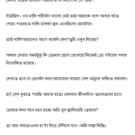
মেঘলা উঠেনি এখনো?আমার চা টা দিলো না যে আজ?
উঠেছিল। ওর নাকি শরীরটা ভালো নেই তাই আমাকে বলে আবার শুতে
গেছে।গতরাতে নাকি হালকা জ্বর এসেছিলো মেয়েটার।
তাই নাকি!আমাদের আগে বলেনি কেন?তুমি ওষুধ দিয়েছ?
আমার দেয়ার সময়টুকু কি তোমার ছেলে রেখেছে?নিজেই তো বউয়ের সবায়
নিয়োজিত হয়েছে।
দেখতে হবে না ছেলেটা কার!আনোয়ার সাহেন বেশ আমুদে ভঙ্গিতে বললেন।
হ্যাঁ বেশ বুঝতে পারছি আমার মতো মেঘলার জীবনটাও ত্যানাত্যানা হবে।
তোমার কথা শুনে মনে হচ্ছে আমি খুব জ্বালিয়েছি তোমায়?
তা আর বলতে!এখন চা টা নিয়ে টেবিলে যাও।আমি নাস্তা দিচ্ছি।