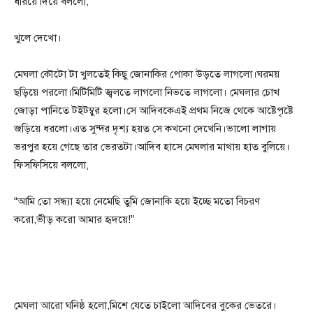
ধরিয়ে দিয়ে বললো,
খুলে দেখো।
মেঘলা কৌটো টা খুলতেই কিছু জোনাকির পোকা উড়তে লাগলো।ঘরময়
ছড়িয়ে পরলো।মিটিমিটি জ্বলতে লাগলো নিভতে লাগলো। মেঘলার চোখ
জোড়া পানিতে টইটম্বুর হলো।সে আদিবকেএই প্রথম নিজে থেকে আষ্টেপৃষ্টে
জড়িয়ে ধরলো।এত সুন্দর দৃশ্য হয়ত সে কখনো দেখেনি।ভালো লাগায়
ভরপুর হয়ে গেছে তার ভেরতটা।আদিব হাসে মেঘলার মাথায় হাত বুলিয়ে।
ফিসফিসিয়ে বললো,
“আমি তো সন্ধ্যা হয়ে নেমেছি তুমি জোনাকি হয়ে ইচ্ছে মতো বিচরণ
করো,ভীড় করো আমার হৃদয়ে!”
মেঘলা আরো ঘনিষ্ঠ হলো,মিশে যেতে চাইলো আদিবের বুকের ভেতরে।