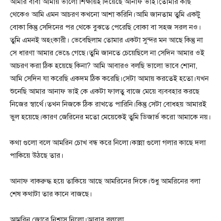
আমার বাবা আমায় ভালো শিক্ষায়ই দিয়েছে আনাফ ভাই।তোমার কাছ
থেকেও আমি এমন আচরণ কখনো আশা করিনি।আমি জানতাম তুমি একটু
বোকা কিন্তু সেদিনের পর থেকে বুঝতে পেরেছি বোকা বা সহজ সরল নও।
তুমি এমনই অহংকারী। ভেবেছিলাম তোমার একটা সুন্দর মন আছে কিন্তু না
সে ধারণা আমার ভেঙে গেছে।তুমি জানতে চেয়েছিলে না সেদিন আমার ওই
আচরণ করা ঠিক হয়েছে কিনা? আমি আবারও বলছি ভালো ভাবে শোনা,
আমি সেদিন যা করেছি একদম ঠিক করেছি।সেটা আমায় করতেই হতো।যখন
শুনেছি আমার আনাফ ভাই কে একটা ফালতু বাজে মেয়ে ব্যববহার করছে
নিজের স্বার্থে।তখন নিজকে ঠিক রাখতে পারিনি।কিন্তু সেটা বোধহয় আমারই
ভুল হয়েছে।কারণ জেরিনের মতো মেয়েকেই তুমি ডিজার্ভ করো আমাকে নয়।
কথা গুলো বলে আমরিন চোখ বন্ধ করে নিলো।কান্না গুলো গলার কাছে দলা
পাকিয়ে উঠছে তার।
আনাফ বাকরুদ্ধ হয়ে তাকিয়ে আছে আমরিনের দিকে।শুধু আমরিনের বলা
শেষ কথাটা তার কানে বাজছে।
আমরিন জোরে নিশ্বাস নিলো।আবার বললো,