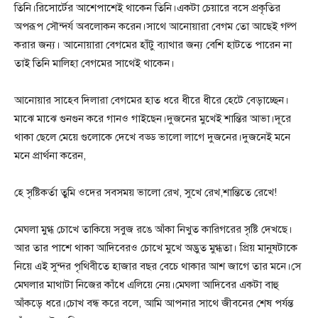
তিনি।রিসোর্টের আশেপাশেই থাকেন তিনি।একটা চেয়ারে বসে প্রকৃতির
অপরূপ সৌন্দর্য অবলোকন করেন।সাথে আনোয়ারা বেগম তো আছেই গল্প
করার জন্য। আনোয়ারা বেগমের হাঁটু ব্যাথার জন্য বেশি হাটতে পারেন না
তাই তিনি মালিহা বেগমের সাথেই থাকেন।
আনোয়ার সাহেব দিলারা বেগমের হাত ধরে ধীরে ধীরে হেটে বেড়াচ্ছেন।
মাঝে মাঝে গুনগুন করে গানও গাইছেন।দুজনের মুখেই শান্তির আভা।দূরে
থাকা ছেলে মেয়ে গুলোকে দেখে বড্ড ভালো লাগে দুজনের।দুজনেই মনে
মনে প্রার্থনা করেন,
হে সৃষ্টিকর্তা তুমি ওদের সবসময় ভালো রেখ, সুখে রেখ,শান্তিতে রেখে!
মেঘলা মুগ্ধ চোখে তাকিয়ে সবুজ রঙে আঁকা নিখুত কারিগরের সৃষ্টি দেখছে।
আর তার পাশে থাকা আদিবেরও চোখে মুখে অদ্ভুত মুগ্ধতা। প্রিয় মানুষটাকে
নিয়ে এই সুন্দর পৃথিবীতে হাজার বছর বেচে থাকার আশ জাগে তার মনে।সে
মেঘলার মাথাটা নিজের কাঁধে এলিয়ে নেয়।মেঘলা আদিবের একটা বাহু
আঁকড়ে ধরে।চোখ বন্ধ করে বলে, আমি আপনার সাথে জীবনের শেষ পর্যন্ত