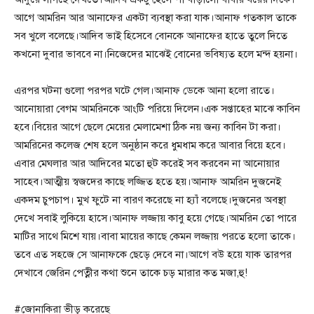
আগে আমরিন আর আনাফের একটা ব্যবস্থা করা যাক।আনাফ গতকাল তাকে
সব খুলে বলেছে।আদিব ভাই হিসেবে বোনকে আনাফের হাতে তুলে দিতে
কখনো দুবার ভাববে না।নিজেদের মাঝেই বোনের ভবিষ্যত হলে মন্দ হয়না।
এরপর ঘটনা গুলো পরপর ঘটে গেল।আনাফ ডেকে আনা হলো রাতে।
আনোয়ারা বেগম আমরিনকে আংটি পরিয়ে দিলেন।এক সপ্তাহের মাঝে কাবিন
হবে।বিয়ের আগে ছেলে মেয়ের মেলামেশা ঠিক নয় জন্য কাবিন টা করা।
আমরিনের কলেজ শেষ হলে অনুষ্ঠান করে ধুমধাম করে আবার বিয়ে হবে।
এবার মেঘলার আর আদিবের মতো হুট করেই সব করবেন না আনোয়ার
সাহেব।আত্মীয় স্বজদের কাছে লজ্জিত হতে হয়।আনাফ আমরিন দুজনেই
একদম চুপচাপ। মুখ ফুটে না বারণ করেছে না হ্যাঁ বলেছে।দুজনের অবস্থা
দেখে সবাই লুকিয়ে হাসে।আনাফ লজ্জায় কাবু হয়ে গেছে।আমরিন তো পারে
মাটির সাথে মিশে যায়।বাবা মায়ের কাছে কেমন লজ্জায় পরতে হলো তাকে।
তবে এত সহজে সে আনাফকে ছেড়ে দেবে না।আগে বউ হয়ে যাক তারপর
দেখাবে জেরিন পেত্নীর কথা শুনে তাকে চড় মারার কত মজা,হু!
#জোনাকিরা ভীড় করেছে