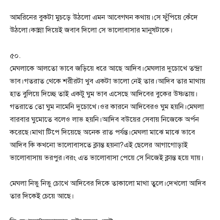
আমরিনের বুকটা মুচড়ে উঠলো এমন আবেগঘন কথায়।সে ফুঁপিয়ে কেঁদে
উঠলো।কান্না দিয়েই জবাব দিলো সে ভালোবাসার মানুষটাকে।
৫০.
মেঘলাকে আলতো ভাবে জড়িয়ে ধরে আছে আদিব।মেঘলার দুচোখে তন্দ্রা
ভাব।গতরাত থেকে শরীরটা খুব একটা ভালো নেই তার।আদিব তার মাথায়
হাত বুলিয়ে দিচ্ছে তাই একটু ঘুম ভাব এসেছে আদিবের বুকের উষ্ণতায়।
গতরাতে তো ঘুম নামেনি দুচোখে।ওর কারনে আদিবেরও ঘুম হয়নি।মেঘলা
বারবার ঘুমোতে বলেও লাভ হয়নি।আদিব বউয়ের সেবায় নিজেকে অর্পন
করেছে।মাথা টিপে দিয়েছে অনেক রাত পর্যন্ত।মেঘলা মাঝে মাঝে ভাবে
আদিব কি কখনো ভালোবাসতে ক্লান্ত হয়না?এই ছেলের আগাগোড়াই
ভালোবাসায় ভরপুর।বরং এত ভালোবাসা পেয়ে সে নিজেই ক্লান্ত হয়ে যায়।
মেঘলা নিভু নিভু চোখে আদিবের দিকে তাকালো মাথা তুলে।দেখলো আদিব
তার দিকেই চেয়ে আছে।