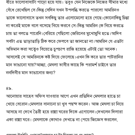
ধীরে ভালোবাসাটা গাঢ়ো হয়ে যায়। তবুও যেন নিজেকে নিজের সীমার মধ্যে
বেঁধে রেখেছিল সে।কিন্তু সেদিন যখন উপলব্ধি করতে পারলো আমরিনও
তাকে ভালোবাসে তখন সবকিছু তার এলোমেলো হয়ে গেছে।কোনোকিছু চিন্তা
না করেই মাকে বলে বসেছে বিয়ে করবে সে।কিন্তু আমরিন কে বিয়ে করতে
চায় তা বলতে পারেনি।বেরিয়ে গেছিলো জেরিনের মুখোমুখি হতে।আদিব
সবটা এত তাড়াতাড়ি ঠিক করে ফেলবে তা জানতো না।আমরিন যে এতটা
অভিমান করা সত্বেও বিয়েতে চুপচাপ রাজি হয়েছে এটাই তো অনেক।
আসলেই সে আমরিনকে কষ্ট দিয়ে ফেলেছে।এখন কি করে তার পাটরানির
মান ভাঙানো যায়?আচ্ছা, মেঘলা ভাবীর কাছে কি পরামর্শ চাইবে তার
ননদিনীর মান ভাঙানোর জন্য?
৪৯.
আনোয়ার সাহেব অফিস যাওয়ার আগে এখন প্রতিদিন মেঘলার হাতে চা
খেয়ে বেরোন।মেঘলার বানানো চা খুব পছন্দ করেন। আজ মেঘলা চা নিয়ে
আসছে না দেখে তৈরী হয়ে রান্না ঘরের দিকে এগোলেন।দেখলেন দিলারা
একা রান্না ঘরে। মেঘলাকে কোথাও দেখতে না পেয়ে জিজ্ঞেস করলেন,