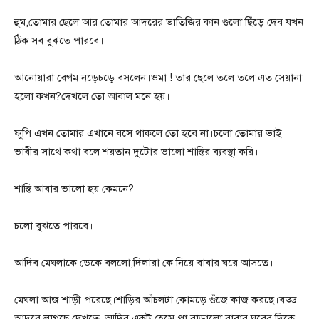
হুম,তোমার ছেলে আর তোমার আদরের ভাতিজির কান গুলো ছিঁড়ে দেব যখন
ঠিক সব বুঝতে পারবে।
আনোয়ারা বেগম নড়েচড়ে বসলেন।ওমা ! তার ছেলে তলে তলে এত সেয়ানা
হলো কখন?দেখলে তো আবাল মনে হয়।
ফুপি এখন তোমার এখানে বসে থাকলে তো হবে না।চলো তোমার ভাই
ভাবীর সাথে কথা বলে শয়তান দুটোর ভালো শাস্তির ব্যবস্থা করি।
শাস্তি আবার ভালো হয় কেমনে?
চলো বুঝতে পারবে।
আদিব মেঘলাকে ডেকে বললো,দিলারা কে নিয়ে বাবার ঘরে আসতে।
মেঘলা আজ শাড়ী পরেছে।শাড়ির আঁচলটা কোমড়ে গুঁজে কাজ করছে।বড্ড
আদুরে লাগছে দেখতে।আদিব একটু হেসে পা বাড়ালো বাবার ঘরের দিকে।