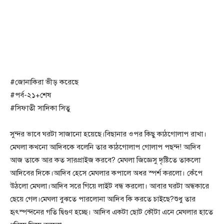
#জোনাকিরা ভীড় করেছে
#পর্ব-২১+শেষ
#সিফাতী সাদিকা সিতু
সুন্দর ভাবে ঘরটা সাজানো হয়েছে।বিছানার ওপর কিছু কাঠগোলাপ রাখা।
মেঘলা কখনো আদিবকে বলেনি তার কাঠগোলাপ গোলাপ পছন্দ! আদিব
আজ তাকে আর কত সারপ্রাইজ করবে? মেঘলা জিজ্ঞেসু দৃষ্টিতে তাকলো
আদিবের দিকে।আদিব হেসে মেঘলার কপালে অধর স্পর্শ করলো। কেঁপে
উঠলো মেঘলা।আদিব সরে গিয়ে লাইট বন্ধ করলো। আবার ঘরটা অন্ধকারে
ছেয়ে গেল।মেঘলা বুঝতে পারলোনা আদিব কি করতে চাইছে?শুধু তার
হৃৎস্পন্দনের গতি দ্বিগুণ হচ্ছে। আদিব একটা ছোট কৌটা এনে মেঘলার হাতে