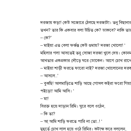
দরজায় কড়া! কেউ সজোরে ঠেলছে দরজাটা। তনু বিছানার 
তখন? তার কি একবার বলা উচিত কে? ডাকবে? নাকি তার 
– কে?’
– মাইয়া এত বেলা ফর্জন্ত কেউ গুমায়? দরজা খোলো! ‘
মহিলার গলা আসতেই তনু সোজা দরজা খুলে দেয়। কোনমতে
আখতার একপ্রকার দৌড়ে ঘরে ডোকেন। আগে চোখ রাখেন ব
– মাইয়া শাড়ী ফরতে ফারো নাই? দরজা খোলোনের দরক
– আসলে..’
– বুঝছি! আলমাড়িতে শাড়ি আছে গোসল কইরা ফরো গিয়া।
পইড়ো! আমি আসি। ‘
– মা!
বিরক্ত হয়ে দাড়ান রিমি। ঘুরে বলে ওঠেন,
– কি তা?
– আ্ আমি শাড়ি ফরতে পারি না তো..! ‘
মুহূর্তে চোখ লাল হয়ে ওঠে রিমির। কটাক্ষ করে বললেন,