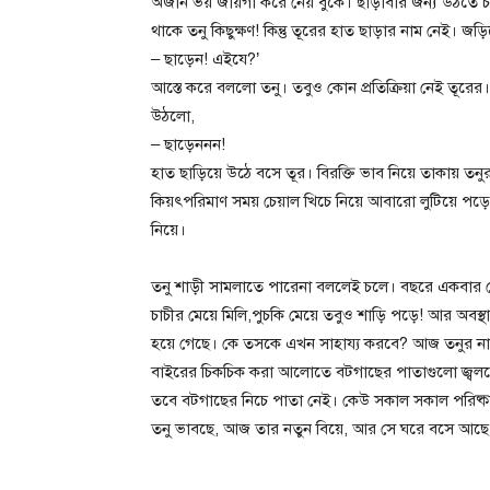
অজান ভয় জায়গা করে নেয় বুকে। ছাড়াবার জন্য উঠতে 
থাকে তনু কিছুক্ষণ! কিন্তু তূরের হাত ছাড়ার নাম নেই। জ
– ছাড়েন! এইযে?’
আস্তে করে বললো তনু। তবুও কোন প্রতিক্রিয়া নেই তূরের। স
উঠলো,
– ছাড়েননন!
হাত ছাড়িয়ে উঠে বসে তূর। বিরক্তি ভাব নিয়ে তাকায় তনু
কিয়ৎপরিমাণ সময় চেয়াল খিচে নিয়ে আবারো লুটিয়ে পড়ে বিছান
নিয়ে।
তনু শাড়ী সামলাতে পারেনা বললেই চলে। বছরে একবার 
চাচীর মেয়ে মিলি,পুচকি মেয়ে তবুও শাড়ি পড়ে! আর অবস
হয়ে গেছে। কে তসকে এখন সাহায্য করবে? আজ তনুর না
বাইরের চিকচিক করা আলোতে বটগাছের পাতাগুলো জ্বলছ
তবে বটগাছের নিচে পাতা নেই। কেউ সকাল সকাল পরিষ্কা
তনু ভাবছে, আজ তার নতুন বিয়ে, আর সে ঘরে বসে আছে