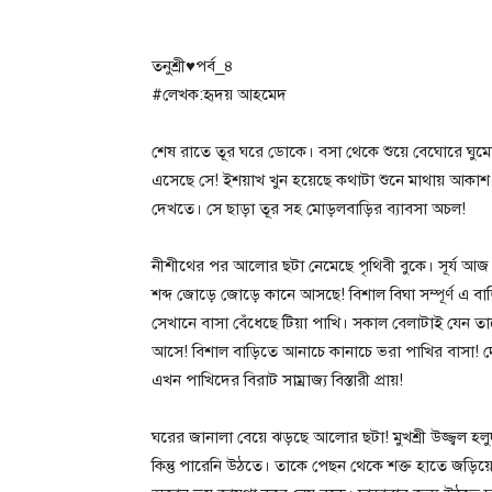
তনুশ্রী♥পর্ব_৪
#লেখক:হৃদয় আহমেদ
শেষ রাতে তূর ঘরে ডোকে। বসা থেকে শুয়ে বেঘোরে ঘুমো
এসেছে সে! ইশয়াখ খুন হয়েছে কথাটা শুনে মাথায় আকাশ 
দেখতে। সে ছাড়া তূর সহ মোড়লবাড়ির ব্যাবসা অচল!
নীশীথের পর আলোর ছটা নেমেছে পৃথিবী বুকে। সূর্য আজ সব
শব্দ জোড়ে জোড়ে কানে আসছে! বিশাল বিঘা সম্পূর্ণ এ 
সেখানে বাসা বেঁধেছে টিয়া পাখি। সকাল বেলাটাই যেন 
আসে! বিশাল বাড়িতে আনাচে কানাচে ভরা পাখির বাসা! দে
এখন পাখিদের বিরাট সাম্রাজ্য বিস্তারী প্রায়!
ঘরের জানালা বেয়ে ঝড়ছে আলোর ছটা! মুখশ্রী উজ্জ্বল হ
কিন্তু পারেনি উঠতে। তাকে পেছন থেকে শক্ত হাতে জড়িয়ে