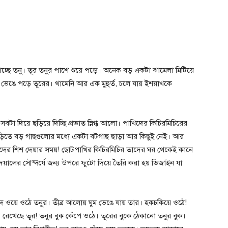
চ্ছে তনু। তূর তনুর পাশে শুয়ে পড়ে। অনেক বড় একটা ঝামেলা মিটিয়ে
ভেঙে পড়ে তূরের। থামেনি আর এক মুহুর্ত, চলে যায় ইশয়াখকে
টা দিয়ে ছড়িয়ে দিচ্ছি প্রভাত স্নিগ্ধ আলো। পাখিদের কিচিরমিচিরের
বাড়িতে বড় গাছগুলোর মধ্যে একটা বটগাছ ছাড়া আর কিছুই নেই। আর
তাদের শিশ দেয়ার সময়! ছোটপাখির কিচিরমিচির তাদের ঘর থেকেই কানে
য়ালের সৌন্দর্যে জন্য উপরে ফুটো দিয়ে তৈরি করা হয় ডিজাইন যা
লুদ ওয়ে ওঠে তনুর। তীব্র আলোয় ঘুম ভেঙে যায় তার। হকচকিয়ে ওঠে!
 রেখেছে তূর! তনুর বুক কেঁপে ওঠে। তূরের বুকে ঠেকানো তনুর বুক।