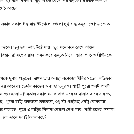
চায়, হয় তার বিপরীত! তূর আরও ঘেঁষে নেয় তনুকে। ভয়তক আকারে
ড়িয়েই আছে!
কাল সকাল শুদ্ধ মস্তিষ্কে খেলো গেলো দুষ্টু বদ্ধি তনুর। জোড়ে ডেকে
র দিকে। তনু তৎক্ষনাৎ উঠে যায়। তূর মনে মনে রেগে আগুন!
ায়! সপ্নের রাজ্য ভ্রমন করে তুনুকে নিয়ে। তার পিচ্চি অর্ধাঙ্গিনিকে
থেকে দুবার পড়তো। এখন তার অবস্থা অনেকটা মিলির মতো। লতিফার
্থা হয় কাহেল। তেমনি কাহেল অবস্হা তনুরও। শাড়ী পুরো ওলট পালট
মাজও হলো না! সকাল সকাল মন খারাপ নিয়ে জানালার দারে যায় তনু।
ে। পুরো বাড়ি ঝকঝকে তকতকে, শুধু বট গাছটাই একটু ঘোবরাটে।
র করেছে। দূরে এ বাড়ির সিমানা দেয়াল দেখা যায়। মাটি রঙের দেয়াল!
। কে জানে সবাই কি ভাবছে?