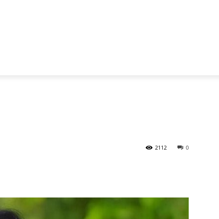
2112
0