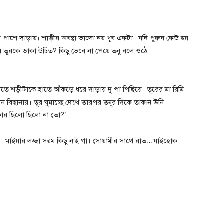
পাশে দাড়ায়। শাড়ীর অবস্থা ভালো নয় খুব একটা। যদি পুরুষ কেউ হয়
তূরকে ডাকা উচিত? কিছু ভেবে না পেয়ে তনু বলে ওঠে,
 শড়ীটাকে হাতে আঁকড়ে ধরে দাড়ায় দু পা পিছিয়ে। তূরের মা রিমি
িছানায়। তূর ঘুমাচ্ছে দেখে তারপর তনুর দিকে তাকান উনি।
ার ছিলো ছিলো না তো?’
 মাইয়ার লজ্জা সরম কিছু নাই গা। সোয়ামীর সাথে রাত…যাইহোক