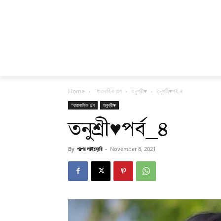
Home
"ধারাবাহিক গল্প
তনুশ্রী♥
তনুশ্রী♥পর্ব_৪
"ধারাবাহিক গল্প
তনুশ্রী♥
তনুশ্রী♥পর্ব_৪
By
গল্পের লাইব্রেরি
-
November 8, 2021