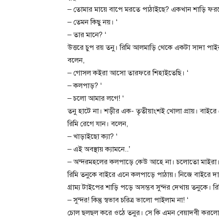
– তোমার মায়ে বাপে মরতে পাঠাইছে? একখান শাড়ি ফরত
– তেমন কিছু নয়। ‘
– তার মানে? ‘
উত্তরে চুপ রয় তনু। রিমি আলমাড়ি থেকে একটা সাদা পাই
বলেন,
– গোসল কইরা আসো তারফরে শিহাইতেছি। ‘
– কলপাড়? ‘
– চলো আমার লগে! ‘
তনু হাটে না। শড়ীর এক- তৃতীয়াংশই খোলা প্রায়। বাই
রিমি রেগে যান। বলেন,
– খাড়াইছো ক্যা? ‘
– এই অবস্থায় ক্যামনে..’
– অন্দরমহলের কলপাড়ে কেউ আহে না। চলোতো মাইরা। দ
রিমি তনুকে বাইরে এনে কলপাড়ে পাঠায়। নিজে বাইরে দ
গ্রাম্য টাইপের শাড়ি পড়ে অসম্ভব সুন্দর দেখায় তনুকে। র
– সুন্দর! কিন্তু স্বভাব চরিত্র ভালো পাইলাম না! ‘
চোল ছলছল করে ওঠে তনুর। সে কি এমন বেয়াদবী করলো