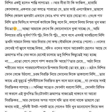
নিশির একটু হলেও শান্তি লাগতো৷।।আর নীরা টা কি ফাজিল,,,হারামি
কোথাকার,,একবার তো বলতে পারতো যে,,তার ভাই এনগেইজড,,তাহলে
নিশির কোমল হৃদয়টা এভাবে ভেঙে খন্ড খন্ড হয়ে যেতো না।।থেংক গড
নিশি তার ফিলিংস সম্পর্কে কাউকে কিছু বলে নি,,বললে নিলয় নিশ্চয় খুব মজা
নিতো
,,,,,আচ্ছা আমাকে দেখে কি কোনোভাবে বুঝা যাচ্ছে যে,,,আমি
নিলয়ের প্রতি দুর্বল??বি স্ট্রং নিশু বি স্ট্রং,,,বসে বসে এসবই ভাবছিলো নিশি
তখনি সামনে নিলয় আর নিরার সো কল্ড বৌমনিকে দেখতে পেলো।।।ওদের
দেখেই গাঁ জ্বলে যাচ্ছে নিশুর,,,যদিও ওদের সাথে আরেকটা ছেলেও আছে যে
ক্রমাগত দাঁত বের করে হেসেই চলেছে তবু নিশির কিছুতেই সহ্য হচ্ছে
না,,,,,,এতো লেগে লেগে গল্প করার কি আছে??তার চেয়ে,,, আঠা দিয়ে
শরীরের সাথে পারমানেন্টভাবে চিপকায় নিলেই তো হয়,,হুহ।।।হঠাৎ নিশির
ফোন বেজে উঠলো,,,চরম বিরক্তি নিয়ে ফোনের দিকে তাকালো নিশি,,,,তার
কাছে এই মুহূর্তে পৃথিবীটাকে বিরক্তির স্তুপ বলে মনে হচ্ছে,,,,যা দেখছে সবই
বিরক্তিকর লাগছে।।।অনিচ্ছা সত্যেও ফোনটা ধরলো নিশি,,, ফোনটা রিসিভ
না করলে এই কুৎসিত রিংটোনটা ক্রমাগত বাজতেই থাকবে যা আরো
বিরক্তিকর,,,,আর ফোনের অপর পাশে যদি তার বাবা থাকে তাহলে তো
কথায় নাই,,,পৃথিবী উলট-পালট হয়ে গেলেও উনি খুব মনোযোগ দিয়ে কল