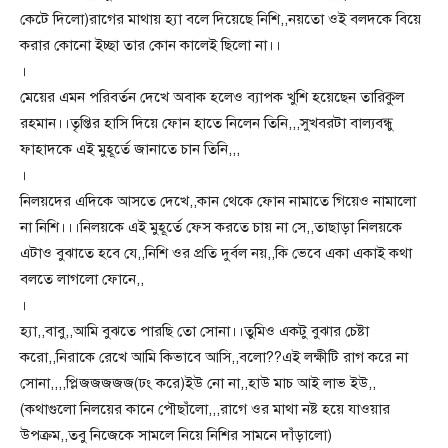
কেটে দিলো)রাগের মাথায় হ্যা বলে দিয়েছে নিশি,,নয়তো ওই বলদকে বিয়ে
করার কোনো ইচ্ছা তার কোন কালেই ছিলো না।।
।
মেয়ের এমন পরিবর্তন দেখে অবাক হলেও ব্যাপক খুশি হয়েছেন তারিকুল
রহমান।।তৃপ্তির হাসি দিয়ে ফোন হাতে নিলেন তিনি,,,সুখবরটা বাল্যবন্ধু
ফাহাদকে এই মুহূর্তে জানাতে চান তিনি,,,
।
নিলয়দের এদিকে আসতে দেখে,,কান থেকে ফোন নামাতে গিয়েও নামালো
না নিশি।।।নিলয়কে এই মুহূর্তে ফেস করতে চায় না সে,,তাছাড়া নিলয়কে
এটাও বুঝাতে হবে যে,,নিশি ওর প্রতি দুর্বল নয়,,কি ভেবে একা একাই কথা
বলতে লাগলো ফোনে,,
।
হ্যা,,বাবু,,আমি বুঝতে পারছি তো সোনা।।তুমিও একটু বুঝার চেষ্টা
করো,,নিরাকে রেখে আমি কিভাবে আসি,,বলো??এই লক্ষীটি রাগ করে না
সোনা,,,,প্লিজজজজজ(ঢং করে)ইউ নো না,,হাউ মাচ আই লাভ ইউ,,
(কথাগুলো নিলয়ের কানে পৌছাঁলো,,,রাগে ওর মাথা নষ্ট হয়ে যাওয়ার
উপক্রম,,তবু নিজেকে সামলে নিয়ে নিশির সামনে দাঁড়ালো)