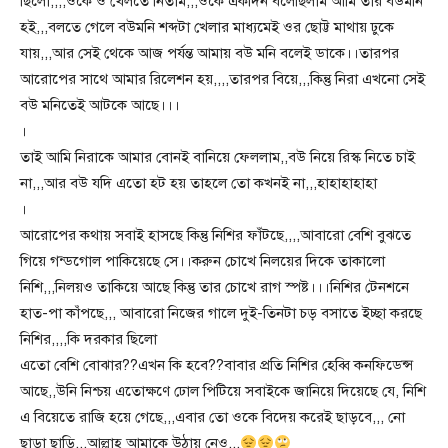
ছিলো,,,,ওকে ও খেলতে নিতাম,,,ওকে একদিন বলেছিলাম আমি তার বউমনি
হই,,,বলতে গেলে বউমনি শব্দটা খেলার মাধ্যমেই ওর ছোট্ট মাথায় ঢুকে
যায়,,,আর সেই থেকে আজ পর্যন্ত আমায় বউ মনি বলেই ডাকে।।তারপর
আরোপের সাথে আমার রিলেশন হয়,,,,তারপর বিয়ে,,,কিন্তু নিরা এখনো সেই
বউ মনিতেই আটকে আছে।।।
।
তাই আমি নিরাকে আমার বোনই বানিয়ে ফেললাম,,বউ নিয়ে রিস্ক নিতে চাই
না,,,আর বউ যদি এতো হট হয় তাহলে তো কখনই না,,,হাহাহাহাহা
।
আরোপের কথায় সবাই হাসছে কিন্তু নিশির ফাঁটছে,,,,আবারো বেশি বুঝতে
গিয়ে গন্ডগোল পাকিয়েছে সে।।করুন চোখে নিলয়ের দিকে তাকালো
নিশি,,,নিলয়ও তাকিয়ে আছে কিন্তু তার চোখে রাগ স্পষ্ট।।।নিশির টেনশনে
হাত-পা কাঁপছে,,, আবারো নিজের গালে দুই-তিনটা চড় বসাতে ইচ্ছা করছে
নিশির,,,,কি দরকার ছিলো
এতো বেশি বোঝার??এখন কি হবে??বাবার প্রতি নিশির হেব্বি কনফিডেন্স
আছে,,উনি নিশ্চয় এতোক্ষণে ঢোল পিটিয়ে সবাইকে জানিয়ে দিয়েছে যে, নিশি
এ বিয়েতে রাজি হয়ে গেছে,,,এবার তো ওকে বিদেয় করেই ছাড়বে,,, নো
ছাড়া ছাড়ি,,,আল্লাহ আমাকে উঠায় নেও,,,