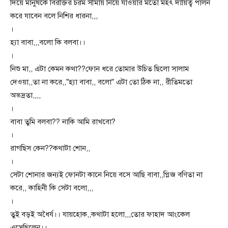
দিয়ে মানুষকে বিরক্তির চরম সীমায় নিয়ে যাওয়ার মতো মহৎ দায়িত্ব পালন
করে যাবেন বলে নিশির ধারনা,,,
।
হ্যা বাবা,,,বলো কি বলবা।।
।
নিশু মা,, এটা কেমন কথা??ফোন ধরে তোমার উচিত ছিলো সালাম
দেওয়া,,তা না করে,,”হ্যা বাবা,, বলো” এটা তো ঠিক না,, রীতিমতো
অভদ্রতা,,,,
।
বাবা তুমি বলবা?? নাকি আমি রাখবো?
।
রাগছিস কেন??কথাটা শোন,,
।
সেটা শোনার জন্যই ফোনটা কানে নিয়ে বসে আছি বাবা,,প্লিজ বণিতা না
করে,, কাহিনী কি সেটা বলো,,,
।
তুই বড়ই অধৈর্য।। যায়হোক,,কথাটা হলো,,,তোর ফাহাদ আংকেল
এসেছিলেন।।