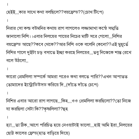
।
হেইই,,,কার সাথে কথা বলছিলে??বয়ফ্রেন্ড??(চোখ টিপে)
।
নিরার সো কল্ড বউমনির কথায় রাগ লাগলেও লজ্জামাখা কন্ঠে সম্মতি
জানালো নিশি।।এবার নিলয়ের পায়ের নিচের মাটি সরে গেলো,,,নিশির
বয়ফ্রেন্ড আছে??কবে থেকে??আর নিশি ওকে বলেনি কেনো??এই মুহূর্তে
নিশির গালে দুইটা চড় বসাতে ইচ্ছা করছে নিলয়ের,,,তবু নিজেকে শান্ত রেখে
বলে উঠলো,,
।
কারো প্রেমলিলা সম্পর্কে আমরা পরেও কথা বলতে পারি??এখন আপাতত
তোমাদের ইন্ট্রোডিউসড করিয়ে দি,,(দাঁতে দাঁতে চেপে)
।
নিশির এবার আরো রাগ লাগছে,,,কিহ,,,ওও প্রেমলিলা করছিলো??তো নিজে
যা করছিলা সেটা কি??কৃষ্ণলিলা??হুহ
।
হ্যা,,,তা ঠিক,,আগে পরিচিত হয়ে নেওয়াটাই ভালো,,,হাই আমি ইরা,,নিলয়ের
ছোট্ট কালের ফ্রেন্ড(হাত বাড়িয়ে দিয়ে)