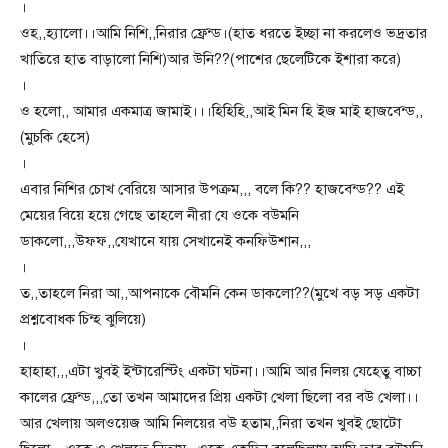
।
ওহ,,হ্যালো।।আমি নিশি,,নিরার ফ্রেন্ড।(হাত ধরতে ইচ্ছা না করলেও ভদ্রতার
খাতিরে হাত বাড়ালো নিশি)আর উনি??(পাশের ছেলেটিকে ইশারা করে)
।
ও হলো,, আমার একমাত্র জামাই।।।হিহিহি,,আই মিন হি ইজ মাই হাজবেন্ড,,
(মুচকি হেসে)
।
এবার নিশির চোখ বেরিয়ে আসার উপক্রম,,, বলে কি?? হাজবেন্ড?? এই
মেয়ের বিয়ে হয়ে গেছে তাহলে নীরা যে ওকে বউমনি
ডাকলো,,,উফফ,,যেখানে যায় সেখানেই কনফিউশান,,,
।
ত,,তাহলে নিরা আ,,আপনাকে বৌমনি কেন ডাকলো??(মুখে বড় সড় একটা
প্রশ্নবোধক চিন্হ ঝুলিয়ে)
।
হাহাহা,,,এটা খুবই ইন্টারেস্টিং একটা ঘটনা।।আমি আর নিলয় যেহেতু বাচ্চা
কালের ফ্রেন্ড,,,তো তখন আমাদের প্রিয় একটা খেলা ছিলো বর বউ খেলা।।
আর খেলায় অলওয়েজ আমি নিলয়ের বউ হতাম,,নিরা তখন খুবই ছোটো