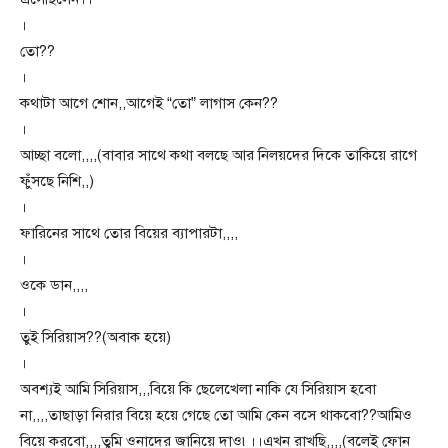
।
তো??
।
কথাটা আগে শোন,,আগেই “তো” লাগাস কেন??
।
আচ্ছা বলো,,,,(বাবার সাথে কথা বলছে আর নিলয়দের দিকে তাকিয়ে রাগে
ফুঁসছে নিশি,,)
।
ফারিনের সাথে তোর বিয়ের ব্যাপারটা,,,,
।
ওকে ডান,,,,
।
তুই সিরিয়াস??(অবাক হয়ে)
।
অবশ্যই আমি সিরিয়াস,,,বিয়ে কি ছেলেখেলা নাকি যে সিরিয়াস হবো
না,,,,তাছাড়া নিরার বিয়ে হয়ে গেছে তো আমি কেন বসে থাকবো??আমিও
বিয়ে করবো,,,,তুমি ওনাদের জানিয়ে দাও৷।।এখন রাখছি,,,,(বলেই ফোন