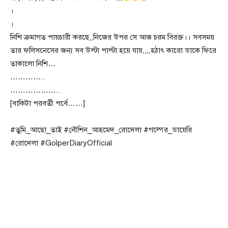
।
।
নিশি ক্রমাগত পায়চারী করছে,,নিজের উপর সে আজ চরম বিরক্ত।। সবসময়
তার ফলিসনেসের জন্য সব উল্টা পাল্টা হয়ে যায়,,,,হঠাৎ কারো ডাকে ফিরে
তাকালো নিশি…
…………..
………………..
[বাকিটা পরবর্তী পর্বে……]
#তুমি_আছো_তাই #নৌশিন_আহমেদ_রোদেলা #গল্পের_ডায়েরি
#রোদেলা #GolperDiaryOfficial