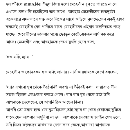
হসপিটালে রয়েছে,কিন্তু উদ্ভুদ বিষয় হলো মেহেভীন বুঝতে পারছে না সে
এখানে কেন? কি হয়েছিলো তার সাথে। আরহাম মেহেভীনের হাতদুটো
একেবারে এমনভাবে শক্ত করে নিজের সাথে জড়িয়ে ঘুমাচ্ছে,যেন একটু হাল্কা
করলেই মেহেভীন যেন পালিয়ে যাবে।মেহেভীনের এইবার অস্বস্হিতে পড়ে
যাচ্ছে। মেহেভীনের ভাবনার মধ্যে ফোড়ন কেটে,একজন নার্স নক করে
আসে। মেহেভীন এবং আরহামকে দেখে মুচকি হেসে বলে,
‘গুড মর্নিং ম্যাম। ‘
মেহেভীন ও কোনরকম গুড মর্নিং জানায়। নার্স আরহামকে দেখে বললেন,
‘স্যার এখনো ঘুম থেকে উঠেননি? অবশ্য না উঠারই কথা। সারারাত উনি
সজাগ ছিলেন,একপ্রকার বলতে গেলে। বার বার ঘুম থেকে উঠে উনি
আপনাকে দেখেছেন, যে আপনি ঠিক আছেন কিনা।
আপনি তো উনার হাত ধরে ঘুমাচ্ছিলেন,তাই স্যার না খেয়ে চেয়ারেই ঘুমিয়ে
থাকে,যেন আপনার অসুবিধা না হয়। আপনাকে দেওয়া স্যালাইন শেষ হলে,
উনি নিজে ডক্টরদের মাঝরাতে ফোন করে ডেকে,আবারো আপনাকে