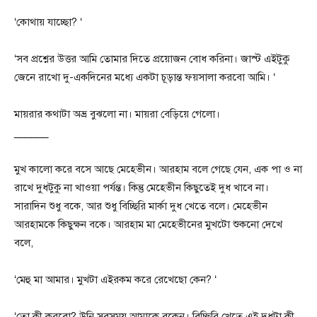
‘কোথায় যাচ্ছো? ‘
‘সব প্রশ্নের উত্তর আমি তোমার দিতে প্রয়োজন বোধ করিনা। জাস্ট এইটুকু
জেনে রাখো দু-একদিনের মধ্যে একটা চূড়ান্ত ফয়সালা করবো আমি। ‘
মায়রার কথাটা অভ্র বুঝলো না। মায়রা বেড়িয়ে গেলো।
______
মুখ কালো করে বসে আছে মেহেভীন। আরহাম বলে গেছে যেন, এক পা ও না
রাখে দুধটুকু না খাওয়া পর্যন্ত। কিন্তু মেহেভীন কিছুতেই দুধ খাবে না।
সারাদিন শুধু বকে, আর শুধু বিচ্ছিরি মার্কা দুধ খেতে বলে। মেহেভীন
আরহামকে কিছুক্ষন বকে। আরহাম মা মেহেভীনের মুখটো শুকনো দেখে
বলে,
‘মেহু মা আমার। মুখটা এইরকম করে রেখেছো কেন? ‘
‘তো কী করবো? উনি সবসময় আমাকে বকেন। বিচ্ছিরি খেতে এই দুধটা কী