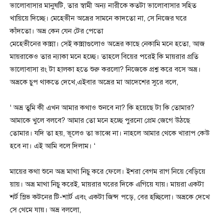
ভালোবাসার মানুষটি, তার স্বামী অন্য নারীকে কতটা ভালোবাসার সহিত
খায়িয়ে দিচ্ছে। মেহেভীন অভ্রের সামনে কাদতো না, সে নিজের ঘরে
কাঁদতো। অভ্র কেন যেন টের পেতো
মেহেভীনের কান্না। সেই কান্নাগুলোও অভ্রের কাছে নেকামি মনে হতো, আজ
মায়রাকেও তার ন্যাকা মনে হচ্ছে। তাহলে বিয়ের পরেই কি মায়রার প্রতি
ভালোবাসা রং টা হালকা হতে শুরু করলো? নিজেকে প্রশ্ন করে বসে অভ্র।
অভ্রকে চুপ থাকতে দেখে,এইবার অভ্রের মা আদেশের সুরে বলে,
‘ অভ্র তুমি কী এখন আমার কথাও শুনবে না? কি হয়েছে টা কি তোমার?
আমাকে খুলে বলবে? আমার তো মনে হচ্ছে পুরনো প্রেম জেগে উঠছে
তোমার। যদি তা হয়, ভূলেও তা ভাব্বে না। নাহলে আমার থেকে খারাপ কেউ
হবে না। এই আমি বলে দিলাম। ‘
মায়ের কথা শুনে অভ্র মাথা নিচু করে ফেলে। ইশরা বেগম রাগ নিয়ে বেড়িয়ে
য়ায়। অভ্র মাথা নিচু করেই, মায়রার ঘরের দিকে এগিয়ে যায়। মায়রা একটা
শর্ট স্লিভ কটনের টি-শার্ট এবং একটা জিন্স পড়ে, বের হচ্ছিলো। অভ্রকে দেখে
সে থেমে যায়। অভ্র বললো,