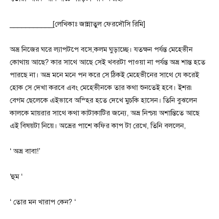
___________[লেখিকাঃ জান্নাতুল ফেরদৌসি রিমি]
অভ্র নিজের ঘরে ল্যাপটপে বসে,কলম ঘুড়াচ্ছে। যতক্ষন পর্যন্ত মেহেভীন
কোথায় আছে? কার সাথে আছে সেই খবরটা পাওয়া না পর্যন্ত অভ্র শান্ত হতে
পারছে না। অভ্র মনে মনে পন করে সে ঠিকই মেহেভীনের সাথে যে করেই
হোক সে দেখা করবে এবং মেহেভীনকে তার কথা শুনতেই হবে। ইশর৷
বেগম ছেলেকে এইভাবে অস্হির হতে দেখে মুচকি হাসেন। তিনি বুঝলেন
কালকে মায়রার সাথে কথা কাটাকাটির জন্যে, অভ্র নিশ্চয় অশান্তিতে আছে
এই বিষয়টা নিয়ে। অভ্রের পাশে কফির কাপ টা রেখে, তিনি বললেন,
‘ অভ্র বাবা!’
‘হুম ‘
‘ তোর মন খারাপ কেন? ‘