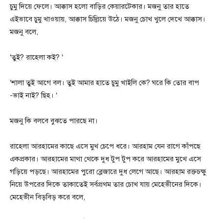
চুমু দিয়ে ফেলে। আক্কাস হলো বাড়ির কেয়ারটেকার। মজনু তার হাতে
এইভাবে চুমু খাওয়ায়, আক্কাস চিল্লিয়ে উঠে। মজনু চোখ খুলে দেখে আক্কাস।
মজনু বলে,
‘তুই? রাহেলা কই? ‘
‘শালা তুই আগে বল। তুই আমার হাতে চুমু খাইলি কে? ঘরে কি তোর বাপ
-ভাই নাই? ছিহ। ‘
মজনু কি বলবে বুঝতে পারছে না।
রাহেলা আরহামের কাছে এসে মুখ চেপে ধরে। আরহাম যেন রাগে কাঁপছে
একপ্রকার। আরহামের মাথা থেকে দুধ টুপ টুপ করে আরহামের মুখে এসে
গড়িয়ে পড়ছে। আরহামের পুরো ব্লেজারে দুধ লেগে আছে। আরহাম রক্তচক্ষু
নিয়ে উপরের দিকে তাকাতেই সর্বপ্রথম তার চোখ যায় মেহেভীনের দিকে।
মেহেভীন বিড়বিড় করে বলে,