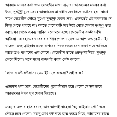
আরহাম মায়ের কথা শুনে মেহেভীন মাথা নাড়ায়। আরহামের মায়ের কথা
শুনে, দুধটুকু মুখে দেয়। আরহামের মা রান্নাঘরের দিকে অগ্রসর হয়। সাথে
সাথে মেহেভীন দৌড়ে মুখের দুধটুকু ফেলে দেয়। এমনতেই এই অবস্হায় সে
কিচ্ছু খেতে পারছে না। বলতে গেলে রুচি টাই উঠে গেছে,সেখান দুধটুকু তার
কাছে সব থেকে জঘন্য পানিও বলে মনে হচ্ছে। মেহেভীন একটা ফন্দি
আটলো। আরহামের ঘরের বারান্দায় গেলো। সেখানে আপাতত কেউ নাই।
রাহেলা এবং ড্রাইভার একে-অপরের দিকে কেমন যেন লজ্জা করে তাকিয়ে
আছে তাও বাগানের এক কোনে। মেহেভীন তাতে গুরুত্ব না দিয়ে, দুধটুকু
ফেলে দিলো। সঙ্গে সঙ্গো বাজখাই গলায় কেউ বললো,
‘ হাও রিডিউকিউলাস। ডেম ইট। কে করলো? এই কাজ? ‘
এইরকম গলা শুনে, মেহেভীনের পুরো বিশ্বাস হয়ে গেলো সে ভুল ক্রমে
আরহামের উপর দুধ ফেলে দিয়েছে।
মজনু রাহেলার হাত ধরবে, তার আগেই রাহেলা ‘বড় ভাইজান গো ‘ বলে
দৌড়ে চলে গেলো। মজনু চোখ বন্ধ করে হাত ধরতে গিয়ে, আক্কাসের হাতে