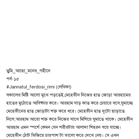
তুমি_আছো_মনের_গহীনে
পর্ব-১৫
#Jannatul_ferdosi_rimi (লেখিকা)
সকালের মিষ্টি আলো মুখে পড়তেই,মেহেভীন নিজের হাত জোড়া আরহামের
হাতের মুঠোতে আবিষ্কার করে। আরহাম ঘাড় কাত করে চেয়ারে বসে,ঘুমাচ্ছে
মেহেভীনের হাত জোড়াটা শক্ত করে ধরে। মেহেভীন হাত দুটো ছাড়াতে
নিলে,আরহাম আরো শক্ত করে নিজের সাথে মিশিয়ে ঘুমাতে থাকে। মেহেভীন
আরহাম এমন স্পর্শে কেমন যেন শরীরটায় আলাদা শিহরন বয়ে যাচ্ছে।
মেহেভীন ঠোট ভিজিয়ে চারপাশ টা ভালো করে দেখে নেয়। সে এখন