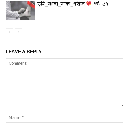
তুমি_আছো_মনের_গহীনে
পর্ব- ৫৭
LEAVE A REPLY