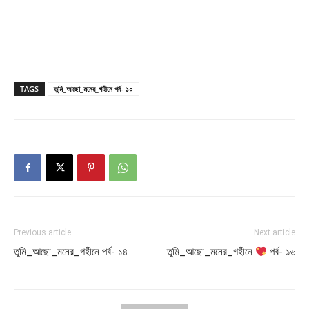
TAGS
তুমি_আছো_মনের_গহীনে পর্ব- ১০
Previous article
Next article
তুমি_আছো_মনের_গহীনে পর্ব- ১৪
তুমি_আছো_মনের_গহীনে
পর্ব- ১৬