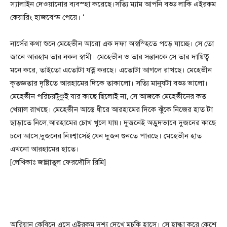
স্যালাইন দেওয়ানোর ব্যবস্হা করেছে।সত্যি ম্যাম আপনি বড্ড লাকি এইরকম
কেয়ারিং হাজবেন্ড পেয়ে। ‘
নার্সের কথা শুনে মেহেভীন আরো এক দফা অস্বস্হিতে পড়ে যাচ্ছে। সে তো
জানে আরহাম তার নকল স্বামী। মেহেভীন ও তার সন্তানকে সে তার দায়িত্ব
মনে করে, তাইতো এতোটা যত্ন করছে। এতোটা আগলে রাখছে। মেহেভীন
কৃতজ্ঞতার দৃষ্টিতে আরহামের দিকে তাকালো। সত্যি মানুষটা বড্ড ভালো।
মেহেভীন পরিচয়টুকুই যার কাছে ছিলোই না, সে আজকে মেহেভীনের কত
খেয়াল রাখছে। মেহেভীন আস্তে ধীরে আরহামের দিকে ঝুঁকে নিজের হাত টা
ছাড়াতে নিলে,আরহামের চোখ খুলে যায়। দুজনেই অদ্ভুদভাবে দুজনের কাছে
চলে আসে,দুজনের নিঃশ্বাসেই যেন দুজন গুনতে পারছে। মেহেভীন হাত
এখনো আরহামের হাতে।
[লেখিকাঃ জান্নাতুল ফেরদৌসি রিমি]
আরিয়ান কেবিনে এসে এইরকম দৃশ্য দেখে মুচকি হাসে। সে হাল্কা করে কেশে