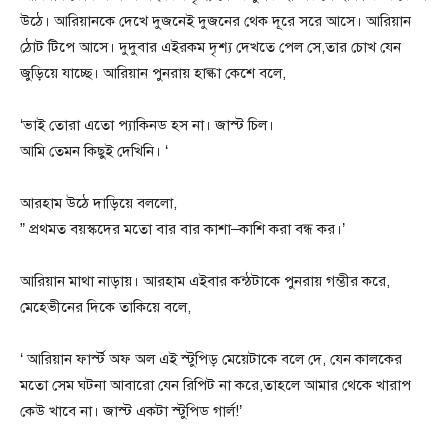
উঠে। আরিয়ানকে দেখে দুজনেই দুজনের থেক দূরে সরে আসে। আরিয়ান
ঠোট টিপে আসে। দুদুবার এইরকম দৃশ্য দেখতে পেল সে,তার চোখ যেন
জুড়িয়ে যাচ্ছে। আরিয়ান পুনরায় হাল্কা কেশে বলে,
‘ভাই তোরা এতো প্যাকিনড হস না। জাস্ট চিল।
আমি তেমন কিছুই দেখিনি। ‘
আরহাম উঠে দাড়িয়ে বললো,
” প্রথমত বয়স্কদের মতো বার বার কাশা–কাশি করা বন্ধ কর।’
আরিয়ান মাথা নাড়ায়। আরহাম এইবার কন্ঠটাকে পুনরায় গম্ভীর করে,
মেহেভীনের দিকে তাকিয়ে বলে,
‘ আরিয়ান ফার্স্ট অফ অল এই স্টুপিড় মেয়েটাকে বলে দে, যেন কালকের
মতো সেম ঘটনা আবারো যেন রিপিট না করে,তাহলে আমার থেকে খারাপ
কেউ খাবে না। জাস্ট একটা স্টুপিড গার্ল!’