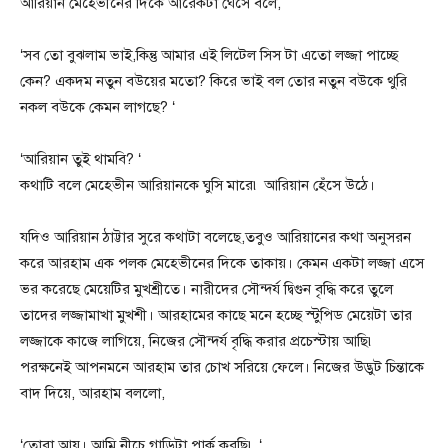
আরিয়ান মেহেভীনের দিকে আরেকটা ঘেসে বলে,
‘সব তো বুঝলাম ভাই,কিন্তু আমার এই লিটেল সিস টা এতো লজ্জা পাচ্ছে
কেন? একদম নতুন বউয়ের মতো? কিরে ভাই বল তোর নতুন বউকে থুরি
নকল বউকে কেমন লাগছে? ‘
‘আরিয়ান তুই থামবি? ‘
কথাটি বলে মেহেভীন আরিয়ানকে ঘুসি মারে৷ আরিয়ান হেঁসে উঠে।
যদিও আরিয়ান ঠাট্টার সুরে কথাটা বলেছে,তবুও আরিয়ানের কথা অনুসরন
করে আরহাম এক পলক মেহেভীনের দিকে তাকায়। কেমন একটা লজ্জা এসে
ভর করেছে মেয়েটির মুখশ্রীতে। নারীদের সৌন্দর্য দ্বিগুন বৃদ্ধি করে তুলে
তাদের লজ্জামাখা মুখশী। আরহামের কাছে মনে হচ্ছে স্টুপিড মেয়েটা তার
লজ্জাকে কাজে লাগিয়ে, নিজের সৌন্দর্য বৃদ্ধি করার প্রচেস্টায় আছি৷
পরক্ষনেই আপনমনে আরহাম তার চোখ সরিয়ে ফেলে। নিজের উদ্ভুট চিন্তাকে
বাদ দিয়ে, আরহাম বললো,
‘তোরা আয়। আমি নীচে গাড়িটা পার্ক করছি৷ ‘