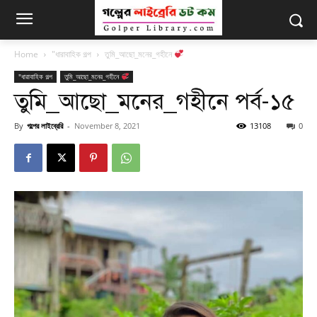
Home
"ধারাবাহিক গল্প
তুমি_আছো_মনের_গহীনে
"ধারাবাহিক গল্প
তুমি_আছো_মনের_গহীনে
তুমি_আছো_মনের_গহীনে পর্ব-১৫
By
গল্পের লাইব্রেরি
-
November 8, 2021
13108
0