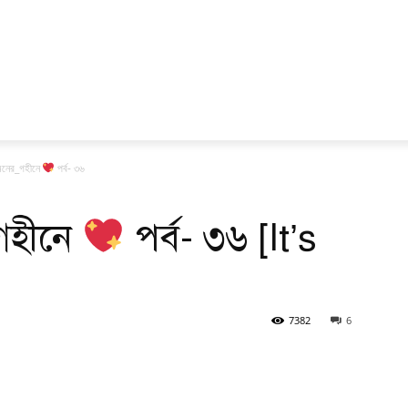
মনের_গহীনে
পর্ব- ৩৬
গহীনে
পর্ব- ৩৬ [It’s
7382
6