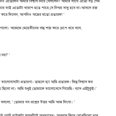
পনিও এতোদিন আমার বিশ্বাস নিয়ে খেললেন? আমার সাথে এতো বড় গেম
র ভাই এতোটা খারাপ হতে পারে,সে নিশ্চয় সাধু হবে না।আসলে রক্ত
রে দিলেন, আপনিও অভ্রের মতো প্রতারক! ‘
েলো। আরহাম মেহেভীনের বাহু শক্ত করে চেপে ধরে বলে,
া নয়? ‘
বাসাটা প্রতারণা। তাহলে হ্যা আমি প্রতারক। কিন্তু বিশ্বাস কর
 ছিলো না। আমি শুধুই তোমাকে ভালোবেসে গিয়েছি। ব্যাস এইটুকুই।’
ললো, ‘ তোমার সব প্রশ্নের উত্তর আমি আজ দিবো। ‘
ই গেস্ট হাউজটা সম্পুর্নটাই আরহামের। আরহাম কিনে রেখেছিলো তার