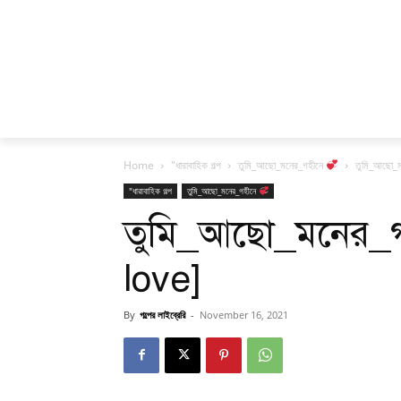
Home
"ধারাবাহিক গল্প
তুমি_আছো_মনের_গহীনে
তুমি_আছো_
"ধারাবাহিক গল্প
তুমি_আছো_মনের_গহীনে
তুমি_আছো_মনের_
love]
By
গল্পের লাইব্রেরি
-
November 16, 2021