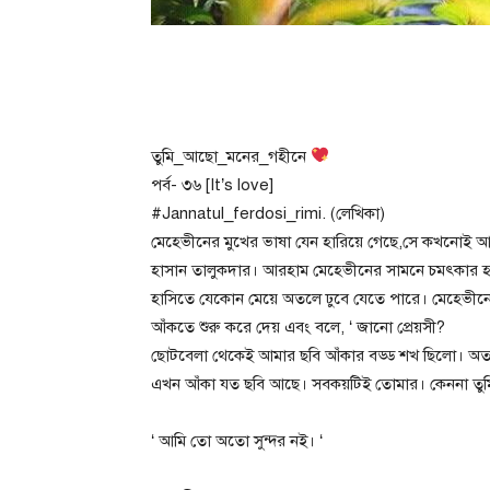
তুমি_আছো_মনের_গহীনে
পর্ব- ৩৬ [It’s love]
#Jannatul_ferdosi_rimi. (লেখিকা)
মেহেভীনের মুখের ভাষা যেন হারিয়ে গেছে,সে কখনোই আ
হাসান তালুকদার। আরহাম মেহেভীনের সামনে চমৎকার হ
হাসিতে যেকোন মেয়ে অতলে ঢুবে যেতে পারে। মেহেভীনের
আঁকতে শুরু করে দেয় এবং বলে, ‘ জানো প্রেয়সী?
ছোটবেলা থেকেই আমার ছবি আঁকার বড্ড শখ ছিলো। অত্যন
এখন আঁকা যত ছবি আছে। সবকয়টিই তোমার। কেননা তুমি 
‘ আমি তো অতো সুন্দর নই। ‘