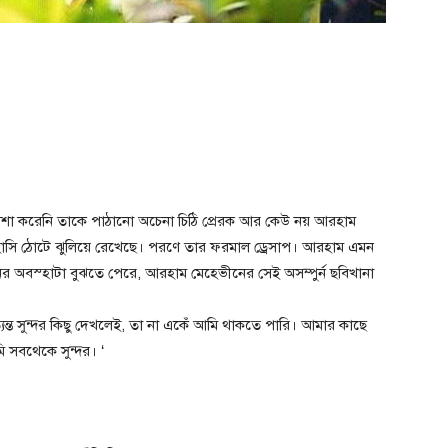
শা করেনি তাকে পাঠানো অচেনা চিঠি প্রেরক আর কেউ নয় আরহাম
াসি ঠোটে ঝুলিয়ে রেখেছে। পরণে তার ফরমাল ড্রেসাপ। আরহাম এমন
 অবস্হাটা বুঝতে পেরে, আরহাম মেহেভীনের সেই অসম্পুর্ন ছবিখানা
্ত সুন্দর কিছু দেখলেই, তা না একেঁ আমি থাকতে পারি। আমার কাছে
সবথেকে সুন্দর। ‘