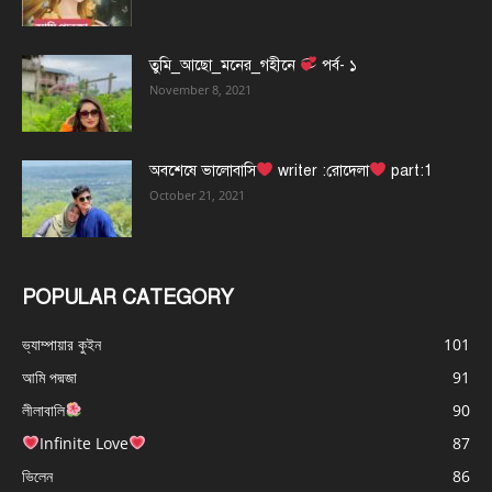
তুমি_আছো_মনের_গহীনে
পর্ব- ১
November 8, 2021
অবশেষে ভালোবাসি
writer :রোদেলা
part:1
October 21, 2021
POPULAR CATEGORY
ভ্যাম্পায়ার কুইন
101
আমি পদ্মজা
91
লীলাবালি
90
Infinite Love
87
ভিলেন
86