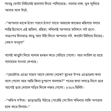
লাড্ডু ফোটা নিমিষেই জানালা দিয়ে পালিয়েছে। সানাম নাক, মুখ ফুলিয়ে
আবার বলে উঠে,
-“আপনার মাঝে ঠাডা পরবে ঠাডা! সাথে আমাকে কাজের মহিলার বলার
শাস্তি হিসেবে এই জরিনা, রহিমা, সখিনাই আপনার ভবিষ্যৎ বউ হবে।
অতঃপর দিনরাত ঝাড়ু আর উষ্টা দিবে আপনার বউ, কথাটা মিলিয়ে নিয়েন্।
বেদ্দপ ফানুস!”
বলেই ঝাড়ুটা নিয়ে সানাম হনহন করে বেরিয়ে গেলো। আর ফারিশ হা হয়ে
সানামের যাওয়া দেখছে।
-“মেয়েটার এতো সাহস আসে কোথা থেকে? মুখের উপর এতোগুলা কথা
বলে গেলো আর আমি কিনা চুপচাপ শুনলাম?” পরের কথা বলতে নিবে তার
আগেই তার দেয়াল ঘড়ির দিকে নজর গেলো। ৮ঃ০৬ মিনিট।
-“অফিস ন’টায়। তাড়াতাড়ি উঠতে পেরেছি সো মিস সখিনার বাকি অপরাধ
মাফ করে দিলাম।”