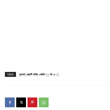
TAGS
তৃষ্ণার্থ_প্রেয়সী লাবিবা_ওয়াহিদ || পর্ব ০৫ ||