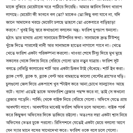
মাকে বুঝিয়ে মেয়েটাকে ঘরে পাঠিয়ে দিয়েছি। আমার জানিস ভিষণ খারাপ
লাগছে। মেয়েটা কী ভাববে বল তো? মাকেও তো কিছু বলা যাবে না, যদি
জানে আমাদের খরচে মেয়েটা চলছে তাহলে তো একেবারে বাড়িছাড়া
করবে।” খুবই নিচু স্বরে কথাগুলো বললেন অন্তু। ফারিশ চুপচাপ শুনলো।
হঠাৎ তার মাথায় এলো সানামের টিউশনির কথা। সানামকে দ্রুত টিউশনু
খুঁজে দিতে পারলেই নানী আর সানামকে হাতের নাগালে পাবে না। খেতে
খেতে ফারিশ একটা পরিকল্পনা করলো। খাওয়া শেষে টিস্যু দিয়ে মুখ মুছে
সকলের থেকে বিদায় নিয়ে বেরিয়ে গেলো তার নতুন যাত্রায়। ফারিশ সুট
বলতে নেভিব্লি কালারের শার্ট আর একটা চিকন টাই বেঁধেছে। শার্ট ইন করা।
ব্ল্যাক পেন্ট, ব্ল্যাক শু, ব্ল্যাক বেল্ট আর বামহাতে কালো বেল্টের ব্রান্ডের ঘড়ি।
চুলগুলো জেল দিয়ে একপাশে খুব স্টাইল করে আনা,চোখে সানগ্লাসও আছে
বটে। ব্যাস! এতেই তাকে অসফারিশ ব্লেজার পছন্দ করে না, তাই সে কখনো
ব্লেজার পড়েনি। পার্কিং থেকে বাইক নিয়ে বেরিয়ে গেলো। অফিসে যেতে প্রায়
আধঘন্টা লাগে। আধঘন্টার মাঝেই ফারিশ অফিস চলে আসলো। বাইক পার্ক
করে কিছুক্ষণ অফিসের দিকে তাকিয়ে রইলো। অতঃপর লম্বা একটা শ্বাস নিয়ে
অফিসের ভেতর ঢুকে পরলো। রিসিপশনে যেতেই একটা মেয়ে বললো আগে
যেন স্যার মানে বসের সাথেদেখা করে। ফারিশ ওকে বলে চলে গেলো।