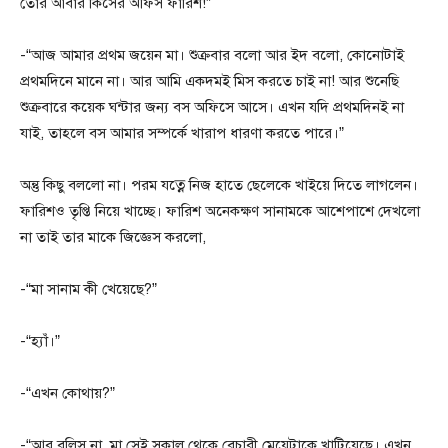
তোর আবার কিসের অফিস ফারিশ!”
-“আজ আমার প্রথম জয়েন মা। শুক্রবার বলো আর ইদ বলো, কোনোটাই
প্রথমদিনে মানে না। আর আমি একদমই মিস করতে চাই না! আর শুনেছি
শুক্রবারে কয়েক ঘন্টার জন্য বস অফিসে আসে। এখন যদি প্রথমদিনই না
যাই, তাহলে বস আমার সম্পর্কে খারাপ ধারণা করতে পারে।”
অন্তু কিছু বললো না। পরম যত্নে নিজ হাতে ছেলেকে খাইয়ে দিতে লাগলেন।
ফারিশও তৃপ্তি নিয়ে খাচ্ছে। ফারিশ অনেকক্ষণ সানামকে আশেপাশে দেখলো
না তাই তার মাকে জিজ্ঞেস করলো,
-“মা সানাম কী খেয়েছে?”
-“হ্যাঁ।”
-“এখন কোথায়?”
-“আর বলিস না, মা সেই সকাল থেকে বেচারী মেয়েটাকে খাটিয়েছে। এখন