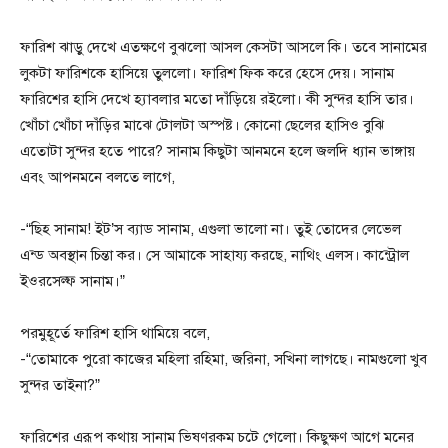
ফারিশ ঝাড়ু দেখে এতক্ষণে বুঝলো আসল কেসটা আসলে কি। তবে সানামের
লুকটা ফারিশকে হাসিয়ে তুললো। ফারিশ ফিক করে হেসে দেয়। সানাম
ফারিশের হাসি দেখে হ্যাবলার মতো দাঁড়িয়ে রইলো। কী সুন্দর হাসি তার।
খোঁচা খোঁচা দাঁড়ির মাঝে টোলটা অস্পষ্ট। কোনো ছেলের হাসিও বুঝি
এতোটা সুন্দর হতে পারে? সানাম কিছুটা আনমনে হলে জলদি ধ্যান ভাঙ্গায়
এবং আপনমনে বলতে লাগে,
-“ছিহ সানাম! ইট’স ব্যাড সানাম, এগুলা ভালো না। তুই তোদের লেভেল
এন্ড অবস্থান চিন্তা কর। সে আমাকে সাহায্য করছে, নাথিং এলস। কান্ট্রোল
ইওরসেল্ফ সানাম।”
পরমুহূর্তে ফারিশ হাসি থামিয়ে বলে,
-“তোমাকে পুরো কাজের মহিলা রহিমা, জরিনা, সখিনা লাগছে। নামগুলো খুব
সুন্দর তাইনা?”
ফারিশের এরূপ কথায় সানাম ভিষণরকম চটে গেলো। কিছুক্ষণ আগে মনের