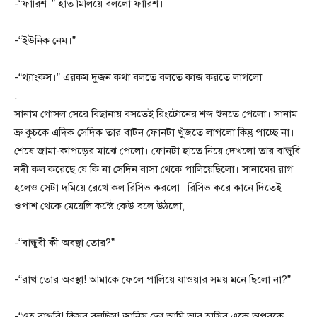
-“ফারিশ।” হাত মিলিয়ে বললো ফারিশ।
-“ইউনিক নেম।”
-“থ্যাংকস।” এরকম দুজন কথা বলতে বলতে কাজ করতে লাগলো।
.
সানাম গোসল সেরে বিছানায় বসতেই রিংটোনের শব্দ শুনতে পেলো। সানাম
ভ্রু কুচকে এদিক সেদিক তার বাটন ফোনটা খুঁজতে লাগলো কিন্তু পাচ্ছে না।
শেষে জামা-কাপড়ের মাঝে পেলো। ফোনটা হাতে নিয়ে দেখলো তার বান্ধুবি
নদী কল করেছে যে কি না সেদিন বাসা থেকে পালিয়েছিলো। সানামের রাগ
হলেও সেটা দমিয়ে রেখে কল রিসিভ করলো। রিসিভ করে কানে দিতেই
ওপাশ থেকে মেয়েলি কন্ঠে কেউ বলে উঠলো,
-“বান্ধুবী কী অবস্থা তোর?”
-“রাখ তোর অবস্থা! আমাকে ফেলে পালিয়ে যাওয়ার সময় মনে ছিলো না?”
-“ওহ বান্ধুবি! কিসব বলছিস! জানিস তো আমি আর হাসিব একে অপরকে