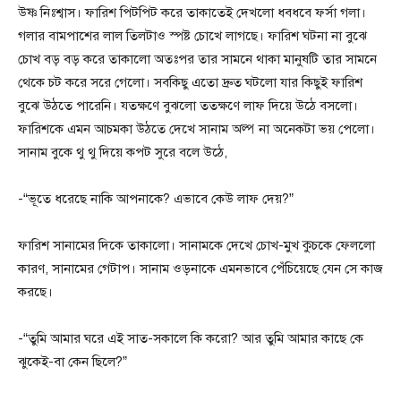
উষ্ণ নিঃশ্বাস। ফারিশ পিটপিট করে তাকাতেই দেখলো ধবধবে ফর্সা গলা।
গলার বামপাশের লাল তিলটাও স্পষ্ট চোখে লাগছে। ফারিশ ঘটনা না বুঝে
চোখ বড় বড় করে তাকালো অতঃপর তার সামনে থাকা মানুষটি তার সামনে
থেকে চট করে সরে গেলো। সবকিছু এতো দ্রুত ঘটলো যার কিছুই ফারিশ
বুঝে উঠতে পারেনি। যতক্ষণে বুঝলো ততক্ষণে লাফ দিয়ে উঠে বসলো।
ফারিশকে এমন আচমকা উঠতে দেখে সানাম অল্প না অনেকটা ভয় পেলো।
সানাম বুকে থু থু দিয়ে কপট সুরে বলে উঠে,
-“ভূতে ধরেছে নাকি আপনাকে? এভাবে কেউ লাফ দেয়?”
ফারিশ সানামের দিকে তাকালো। সানামকে দেখে চোখ-মুখ কুচকে ফেললো
কারণ, সানামের গেটাপ। সানাম ওড়নাকে এমনভাবে পেঁচিয়েছে যেন সে কাজ
করছে।
-“তুমি আমার ঘরে এই সাত-সকালে কি করো? আর তুমি আমার কাছে কে
ঝুকেই-বা কেন ছিলে?”