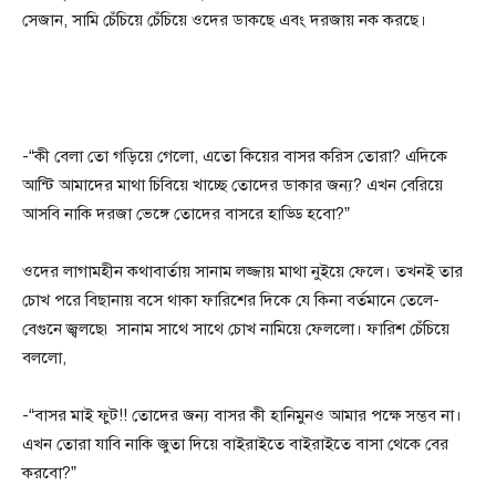
সেজান, সামি চেঁচিয়ে চেঁচিয়ে ওদের ডাকছে এবং দরজায় নক করছে।
-“কী বেলা তো গড়িয়ে গেলো, এতো কিয়ের বাসর করিস তোরা? এদিকে
আন্টি আমাদের মাথা চিবিয়ে খাচ্ছে তোদের ডাকার জন্য? এখন বেরিয়ে
আসবি নাকি দরজা ভেঙ্গে তোদের বাসরে হাড্ডি হবো?”
ওদের লাগামহীন কথাবার্তায় সানাম লজ্জায় মাথা নুইয়ে ফেলে। তখনই তার
চোখ পরে বিছানায় বসে থাকা ফারিশের দিকে যে কিনা বর্তমানে তেলে-
বেগুনে জ্বলছে৷ সানাম সাথে সাথে চোখ নামিয়ে ফেললো। ফারিশ চেঁচিয়ে
বললো,
-“বাসর মাই ফুট!! তোদের জন্য বাসর কী হানিমুনও আমার পক্ষে সম্ভব না।
এখন তোরা যাবি নাকি জুতা দিয়ে বাইরাইতে বাইরাইতে বাসা থেকে বের
করবো?”