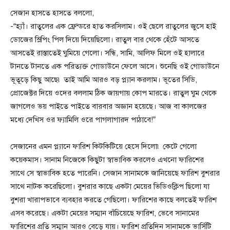
সেজান হাসতে হাসতে বললো,
-“হ্যাঁ। রাতুলের এক ফ্রেন্ডরে হাত করসিলাম। ওই ছেলে রাতুলের জুসে হাই
ডোজের স্লিপিং পিল দিয়ে দিয়েছিলো। রাতুল বার থেকে হেঁটে আসতে
আসতেই রাস্তাতেই ঘুমিয়ে গেলো। সন্ধি, সামি, আলিফ মিলে ওই হালারে
টানতে টানতে এক পরিত্যক্ত গোডাউনে ফেলে আসে। শুনেছি ওই গোডাউনে
ভূতূড়ে কিছু আছে৷ তাই আমি আরও বড় প্ল্যান করলাম। ভূতের সিডি,
প্রোজেক্টর দিয়ে ওদের বললাম ঠিক জায়গায় কোপ মারতে। রাতুল ঘুম থেকে
জাগলেও ভয় পাইতে পাইতে বারবার অজ্ঞান হয়েছে। আজ বা কালজের
মধ্যে দেখিস ওর ফ্যামিলি ওরে পাগলাগারদ পাঠাবে!”
সেজানের এমন প্ল্যানে ফারিশ কিটকিটিয়ে হেসে দিলো৷ কেটে গেলো
কয়েকমাস। সানাম নিজেকে কিছুটা স্বাভাবিক করলেও এখনো ফারিশের
সাথে সে স্বাভাবিক হতে পারেনি। সেজান সানামকে জানিয়েছে ফারিশ বুশরার
সাথে নাটক করেছিলো। বুশরার কাছে একটা মেয়ের ভিডিওক্লিপ ছিলো যা
বুশরা খারাপভাবে ব্যবহার করতে গেছিলো। ফারিশের কাছে বলতেই ফারিশ
এসব করেছে। একটা মেয়ের সম্মান বাঁচিয়েছে ফারিশ, ভেবে সানামের
ফারিশের প্রতি সম্মান আরও বেড়ে যায়। ফারিশ প্রতিদিন সানামকে ভার্সিটি