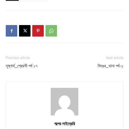
Previous article
Next article
তৃষ্ণার্থ_প্রেয়সী পর্ব ১৭
ফিঙের_ডানা পর্ব-১
গল্পের লাইব্রেরি