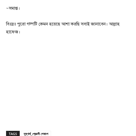
~সমাপ্ত।
বিঃদ্রঃ পুরো গল্পটি কেমন হয়েছে আশা করছি সবাই জানাবেন। আল্লাহ
হাফেজ।
TAGS
তৃষ্ণার্থ_প্রেয়সী শেষাংশ