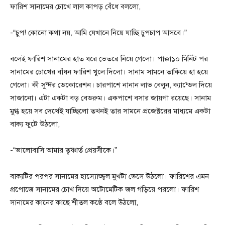
ফারিশ সানামের চোখে লাল কাপড় বেঁধে বললো,
-“চুপ! কোনো কথা নয়, আমি যেখানে নিয়ে যাচ্ছি চুপচাপ আসবে।”
বলেই ফারিশ সানামের হাত ধরে ভেতরে নিয়ে গেলো। পাক্কা১০ মিনিট পর
সানামের চোখের বাঁধন ফারিশ খুলে দিলো। সানাম সামনে তাকিয়ে হা হয়ে
গেলো। কী সুন্দর ডেকোরেশন। চারপাশে নানান লাভ বেলুন, ক্যান্ডেল দিয়ে
সাজানো। এটা একটা বড় বেডরুম। একপাশে বসার জায়গা রয়েছে। সানাম
মুগ্ধ হয়ে সব দেখেই যাচ্ছিলো তখনই তার সামনে প্রজেক্টরের মাধ্যমে একটা
বাক্য ফুটে উঠলো,
-“ভালোবাসি আমার তৃষ্ণার্ত প্রেয়সীকে।”
বাক্যটির পরপর সানামের হাস্যোজ্জ্বল মুখটা ভেসে উঠলো। ফারিশের এমন
প্রপোজে সানামের চোখ দিয়ে অটোমেটিক জল গড়িয়ে পরলো। ফারিশ
সানামের কানের কাছে শীতল কণ্ঠে বলে উঠলো,