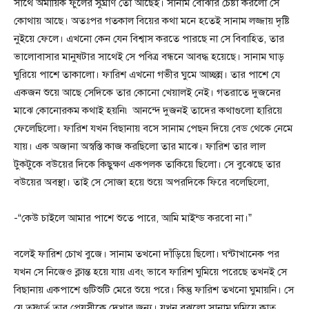
সাথে অমায়িক ফুলের সুঘ্রাণ তো আছেই। সানাম বোঝার চেষ্টা করলো সে
কোথায় আছে। অতঃপর গতকাল বিয়ের কথা মনে হতেই সানাম লজ্জায় দৃষ্টি
নুইয়ে ফেলে। এখনো কেন যেন বিশ্বাস করতে পারছে না সে বিবাহিত, তার
ভালোবাসার মানুষটার সাথেই সে পবিত্র বন্ধনে আবদ্ধ হয়েছে। সানাম ঘাড়
ঘুরিয়ে পাশে তাকালো। ফারিশ এখনো গভীর ঘুমে আচ্ছন্ন। তার পাশে যে
একজন শুয়ে আছে সেদিকে তার কোনো খেয়ালই নেই। গতরাতে দুজনের
মাঝে কোনোরকম কথাই হয়নি৷ আনন্দে দুজনই তাদের কথাগুলো হারিয়ে
ফেলেছিলো। ফারিশ যখন বিছানায় বসে সানাম পেছন দিয়ে বেড থেকে নেমে
যায়। এক অজানা অস্বস্তি কাজ করছিলো তার মাঝে। ফারিশ তার লাল
টুকটুকে বউয়ের দিকে কিছুক্ষণ একপলক তাকিয়ে ছিলো। সে বুঝেছে তার
বউয়ের অবস্থা। তাই সে সোজা হয়ে শুয়ে অপরদিকে ফিরে বলেছিলো,
-“কেউ চাইলে আমার পাশে শুতে পারে, আমি মাইন্ড করবো না।”
বলেই ফারিশ চোখ বুজে। সানাম তখনো দাঁড়িয়ে ছিলো। ঘন্টাখানেক পর
যখন সে নিজেও ক্লান্ত হয়ে যায় এবং ভাবে ফারিশ ঘুমিয়ে পরেছে তখনই সে
বিছানায় একপাশে গুটিশুটি মেরে শুয়ে পরে। কিন্তু ফারিশ তখনো ঘুমায়নি। সে
যে তৃষ্ণার্ত তার প্রেয়সীকে দেখার জন্য। যখন বুঝলো সানাম ঘুমিয়ে কাত,