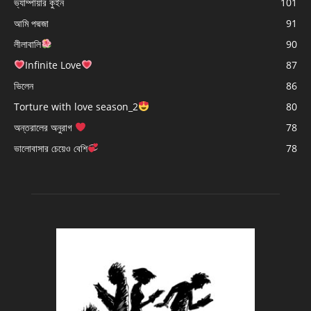
ভ্যাম্পায়ার কুইন
101
আমি পদ্মজা
91
লীলাবালি
90
Infinite Love
87
ভিলেন
86
Torture with love season_2
80
অন্তরালের অনুরাগ
78
ভালোবাসার চেয়েও বেশি
78