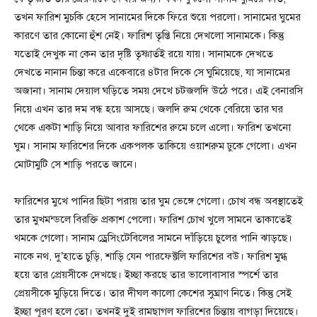
তখন ফারিশ মুচকি হেসে সানামের দিকে ফিরে শুয়ে পরলো। সানামের ঘুমের
কারণে তার কোনো হুঁশ নেই। ফারিশ তৃপ্তি নিয়ে দেখলো সানামকে। কিন্তু
যতোই দেখুক না কেন তার দৃষ্টি তৃষ্ণার্তই রয়ে যায়। সানামকে দেখতে
দেখতে নানান চিন্তা করে একেবারে ৪টার দিকে সে ঘুমিয়েছে, যা সানামের
অজানা। সানাম দেয়াল ঘড়িতে সময় দেখে চটজলদি উঠে পরে। এই বেনারসি
নিয়ে এখন তার দম বন্ধ হয়ে আসছে। জলদি রুম থেকে বেরিয়ে তার ঘর
থেকে একটা শাড়ি নিয়ে আবার ফারিশের রুমে চলে এলো। ফারিশ তখনো
ঘুম। সানাম ফারিশের দিকে একপলক তাকিয়ে ওয়াশরুম ঢুকে গেলো। এখন
মোটামুটি সে শাড়ি পরতে জানে।
ফারিশের মুখে পানির ছিটা পরায় তার ঘুম ভেঙ্গে গেলো। চোখ বন্ধ অবস্থাতেই
তার মুখমন্ডলে বিরক্তি প্রকাশ পেলো। ফারিশ চোখ খুলে সামনে তাকাতেই
থমকে গেলো। সানাম ড্রেসিংটেবিলের সামনে দাঁড়িয়ে চুলের পানি ঝাড়ছে।
নাকে নথ, দু’হাতে চুড়ি, শাড়ি যেন পারফেক্টলি ফারিশের বউ। ফারিশ মুগ্ধ
হয়ে তার প্রেয়সীকে দেখছে। ইচ্ছা করছে তার ভালোবাসার স্পর্শে তার
প্রেয়সীকে মুড়িয়ে দিতে। তার দীঘল কালো কেশের সুঘ্রাণ নিতে। কিন্তু সেই
ইচ্ছা পূরণ হলে তো। তখনই দুই রামছাগল ফারিশের চিন্তায় বাগড়া দিয়েছে।