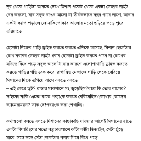
দূর থেকে গাড়িটা আসতে দেখে মিশান পকেট থেকে একটা লেজার লাইট
বের করলো, যার সবুজ রঙের আলো টা তীর্যকভাবে বস্তুর গায়ে লাগে, আবার
একটা ক্যাপ পড়ালে জোনাকিপোকার আলোর মতো ছড়িয়ে পড়ে পুরো
এরিয়াতে।
ছেলেটা নিজের গাড়ি ড্রাইভ করতে করতে এদিকে আসছে, মিশান ছেলেটার
চোখ বরাবর লেজার লাইট ধরায় ছেলেটা ড্রাইভ করতে পারে না,চোখের
মণিতে বিঁধে পড়ে সবুজ আলোটা,যার কারণে এলোপাথাড়ি ড্রাইভ করতে
করতে গাড়ির গতি ব্রেক করে।রাগান্বিত মেজাজে গাড়ি থেকে বেরিয়ে
মিশানের দিকে এগিয়ে আসে বকতে বকতে।
– এই কেরে তুই? রাস্তার মাঝখানে সং জুড়েছিস?রাস্তা কি তোর বাপের?
সাইকো নাকি?এতো রাতে প্র‍্যাংক করতে বেরিয়েছিস?কোথায় তোদের
ক্যামেরাম্যান? ডাক দে!প্র‍্যাংক করা শেখাচ্ছি।
কথাগুলো বলতে বলতে মিশানের কাছাকাছি যাওয়ার আগেই মিশানের হাতে
একটা বিয়ারিংয়ের মতো বস্তু চারপাশে কাঁটা কাঁটা ডিজাইন, সেটা ছুঁড়ে
মারে।সঙ্গে সঙ্গে সেটা লোকটার গলায় গিয়ে বিঁধে পড়ে।