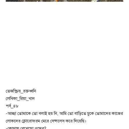
তেজস্ক্রিয়_রক্তধ্বনি
লেখিকা_রিয়া_খান
পর্ব_৪৮
-আচ্ছা তোমাকে তো বলাই হয় নি, আমি তো বাড়িতে ঢুকে তোমাদের কাজের
লোকদের ক্লোরোফরম মেরে সেন্সলেস করে দিয়েছি।
-কোথায় রেখেছো ওদের?