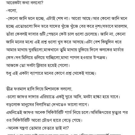
আরেকটা কথা বলবো?
-বলো,
-কেনো জানি মনে হচ্ছে, এটাই শেষ না। আরো আছে।আর কেনো জানি মনে
হচ্ছে এতোগুলো দিন ভরে যাদের খুঁজে খুঁজে বের করে নৃশংসভাবে মারলাম,
তাঁরা কেবলই দাবার গুটি,পেছনে কেউ চাল গুলো চেলেছে। জানি না, কেনো
জানি মনের মধ্যে এই প্রশ্ন গুলো খুব করে আসছে।এটা বেশ কিছুদিন ধরে
আমার মাথায় ঘুরছিলো,মাঝখানে তুমি মাথায় ঢুকিয়ে দিলে ঝলকের মার্ডার
কেস।সব মিলিয়ে গুলিয়ে যাচ্ছিলো,মাথা পাগল হওয়ার উপক্রম।
আজকে তো সবটা ক্লিয়ার হয়েই গেলো।
শুধু এই একটা ব্যাপারে মনের কোণে প্রশ্ন থেকেই যাচ্ছে।
তীব্র ফরমাল হাসি দিয়ে মিশানকে বললো,
-চলো জাফর দাদার এরিয়াতে একটু ঘুরে আসি, মনটা হাল্কা হয়ে যাবে।
বড়লোক মানু্ষের বিলাসিতা দেখতেও ভালো লাগে।
এমনিতেই জাফর অনেক সিকিউরিটি গার্ড নিয়ে চলে।অভিজিৎয়ের মৃত্যুর পর
ওর সিকিউরিটি আরো চৌগুণ হারে বেড়ে গেছে।
-অনেক যন্ত্রণা তোমার ভেতরে তাই না?