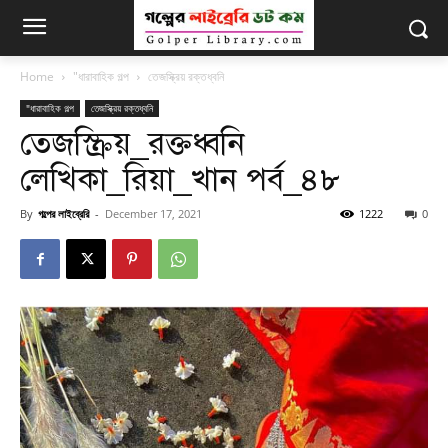
Home
"ধারাবাহিক গল্প
তেজস্ক্রিয় রক্তধ্বনি
"ধারাবাহিক গল্প
তেজস্ক্রিয় রক্তধ্বনি
তেজস্ক্রিয়_রক্তধ্বনি
লেখিকা_রিয়া_খান পর্ব_৪৮
By
গল্পের লাইব্রেরি
-
December 17, 2021
1222
0