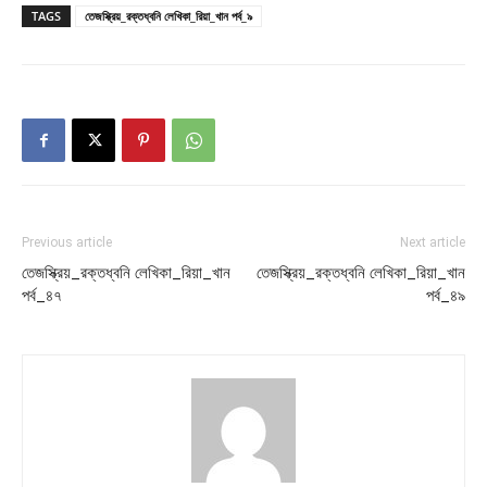
TAGS
তেজস্ক্রিয়_রক্তধ্বনি লেখিকা_রিয়া_খান পর্ব_৯
Previous article
Next article
তেজস্ক্রিয়_রক্তধ্বনি লেখিকা_রিয়া_খান
তেজস্ক্রিয়_রক্তধ্বনি লেখিকা_রিয়া_খান
পর্ব_৪৭
পর্ব_৪৯