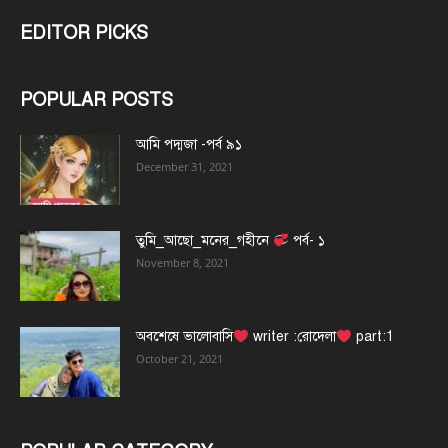
EDITOR PICKS
POPULAR POSTS
আমি পদ্মজা -পর্ব ৯১
December 31, 2021
তুমি_আছো_মনের_গহীনে
পর্ব- ১
November 8, 2021
অবশেষে ভালোবাসি
writer :রোদেলা
part:1
October 21, 2021