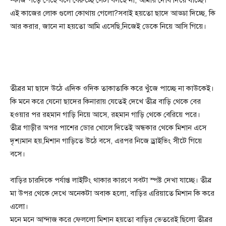
-কাজ পড়ে গেছে বলে বেরুচ্ছে সেটা বলছে না, আমার দোষ দিয়ে যাচ্ছে।
এই কাজের লোক গুলো কোথায় গেলো?সবাই হয়তো ছাদে আড্ডা দিচ্ছে, কি
আর করার, জানে না হয়তো আমি এসেছি,নিজেই ডেকে নিয়ে আসি গিয়ে।
তীব্রর মা ছাদে উঠে এদিক ওদিক তাকাতাকি করে খুঁজে পাচ্ছে না কাউকেই।
কি মনে করে যেনো ছাদের কিনারায় যেতেই দেখে তীব্র বাড়ি থেকে বের
হওয়ার পর রহমান গাড়ি নিয়ে আসে, রহমান গাড়ি থেকে বেরিয়ে পরে।
তীব্র গাড়ীর অপর পাশের ডোর খোলে দিতেই অন্ধকার থেকে মিশান এসে
দৃশ্যমান হয়,মিশান গাড়িতে উঠে বসে, এরপর নিজে ড্রাইভিং সীটে গিয়ে
বসে।
বাড়ির চারদিকে পর্যাপ্ত লাইটিং থাকার কারণে সবটা স্পষ্ট দেখা যাচ্ছে। তীব্র
মা উপর থেকে দেখে অনেকটা অবাক হলো, বাড়ির এরিয়াতে মিশান কি করে
এলো।
মনে মনে আন্দাজ করে ফেললো মিশান হয়তো বাড়ির ভেতরেই ছিলো তীব্রর