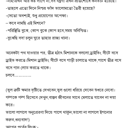
-নাহ!এখন আর কষ্ট লাগে না,সব যন্ত্রণা এখন প্রতিশোধে কনভার্ট হয়েছে।
-তাহলে এতো দিনে নিশ্চয় ফাঁদ ভালোমতো তৈরী হয়েছে?
-সেতো অবশ্যই, শুধু প্রয়োগের অপেক্ষা।
– কবে নামছি এই মিশনে?
-পরিস্থিতি বুঝে, ঝোপ বুঝে কোপ হবে,সময় অনিশ্চিত।
-বুঝেছি বস! চলুন ঘুরে তাহার রাজ্য খানা।
অনেকটা পথ যাওয়ার পর, তীব্র হঠাৎ মিশানকে বললো,ড্রাইভিং সীটে বসে
ড্রাইভ করতে।মিশান ড্রাইভিং সীটে বসে গাড়ী চালাতে থাকে,পাশে তীব্র বসে
বসে গান লোড করতে থাকে।
চলবে…………
(ভুল ত্রুটি ক্ষমার দৃষ্টিতে দেখবেন,ভুল গুলো ধরিয়ে দেবেন শুধরে নেবো।
গল্পকে গল্প হিসেবে দেখুন,বাস্তব জীবনের সাথে মেলাতে যাবেন না দয়া
করে।
ভালো লাগলে অনুপ্রেরণা দিয়ে পাশে থাকুন,ভালো না লাগলে ইগনোর
করুন,ধন্যবাদ!)
আগের পর্বের লিংক:-