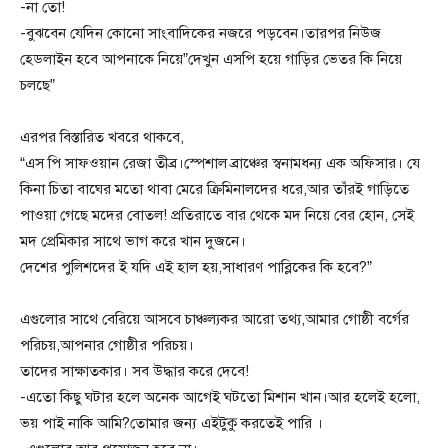
-না তো!
-বুঝবেন যেদিন কোনো সাংবাদিকের নজরে পড়বেন।তারপর নিউজ
হেডলাইন হবে আপনাকে নিয়ে”দেখুন এসপি হয়ে গাড়ির ভেতর কি নিয়ে
চলছে”
এরপর বিস্তারিত খবরে থাকবে,
“এস পি সাফওয়ান রেজা তীব্র।স্পেশাল ব্রাঞ্চের স্বনামধন্য এক অফিসার। যে
কিনা চিতা বাঘের মতো থাবা মেরে ক্রিমিনালদের ধরে,আর তাঁরই গাড়িতে
পাওয়া গেছে মদের বোতল! প্রতিরাতে বার থেকে মদ নিয়ে বের হোন, সেই
মদ প্রেমিকার সাথে ভাগ করে খান দুজনে।
দেশের পুলিশদের ই যদি এই হাল হয়,সাধারণ পাব্লিকের কি হবে?”
এগুলোর সাথে বেরিয়ে আসবে চাঞ্চল্যকর আরো তথ্য,আমার গোষ্ঠী বর্গের
পরিচয়,আপনার গোষ্ঠীর পরিচয়।
তাদের সাক্ষাতকার। সব উদ্ধার করে দেবে!
-এতো কিছু ঘটার হলে অনেক আগেই ঘটতো মিশান খান।আর হলেই হলো,
ভয় পাই নাকি আমি?তোমার জন্য এইটুকু করতেই পারি ।