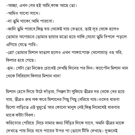
-আচ্ছা, এখন বের হই আমি,কাজ আছে তো।
-আমিও যাবো সাথে।
-না তুমি থাকো,আমি পারবো।
-জানি তুমি পারবে,কিন্তু ভয় থেকেই যায় ভেতরে, তাই দূর থেকে হলেও
তোমার অগোচরে তোমার ছায়ার মতো হয়ে থাকি,যেনো তুমি বিপদে পড়লে
এগিয়ে যেতে পারি।
-ব্রো! তোমার মিশান মাতাল হলেও এখন পাকাপোক্ত খেলোয়াড় ওহ সরি,
কিলার হয়ে গেছে।
-হুম। সেটা তো নিজের চোখেই দেখছি দিনের পর দিন। ক্যাপ্টেন মিশান খান
থেকে সিরিয়াল কিলার মিশান খান!
মিশান হেসে দিয়ে উঠে দাঁড়ায়, পিস্তল টা লুকিয়ে তীব্রর ঘর থেকে বের হয়ে
যায়, তীব্রও রুম লক করে মিশানের পিছু পিছু বেরিয়ে যায়।ওদের ধারণা
ছিলো বাড়িতে এই মুহূর্তে আর কোনো মানুষ নেই,কিন্তু নিমেষেই ধারণার
মাঝে কাঁটা বিঁধল।
করিডোর পেরিয়ে ,নিচে নামার জন্য সিঁড়ির দিকে যাবে, অমনি তীব্রর মাকে
দেখতে পায় নিচে বসে পায়ের উপর পা তোলে টিভি দেখছে। দুজনেই