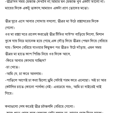
-তীব্র!সব সময় মেজাজ দেখাবি না,আমার মন মেজাজ খুব একটা ভালো না।
মায়ের দিকে একটু তাকাস,আমারও একটা প্রাণ তোদের মতো।
তীব্র ঘুরে এসে আবার সোফায় বসলো, তীব্রর মা উঠে রান্নাঘরের দিকে
গেলো।
ওর মা রান্না ঘরে প্রবেশ করতেই তীব্র টিভির সাউন্ড বাড়িয়ে দিলো, মিশান
বুঝে যায় নিচে ম্যানেজ হয়ে গেছে,এক দৌড় দিয়ে তীব্রর পেছন দিয়ে বেরিয়ে
যায়। মিশান বেরিয়ে যাওয়ার কিছুক্ষণ পর তীব্রও উঠে দাঁড়ায়, এমন সময়
তীব্রর মা হাতে কাপ পিরিচ নিয়ে ওর দিকে আসে,
-কিরে আবার কোথায় যাচ্ছিস?
-চা খেতে।
-আমি যে, চা করে আনলাম।
-পাতিলে আগেই চা করা ছিলো,তুমি সেটাই গরম করে এনেছো। অই চা আর
কেটলির চাতে কোনো পার্থক্য নেই। এরচেয়ে বরং, আমি চা বাইরেই খাই
গিয়ে।
কথাগুলো শেষ করেই তীব্র চটজলদি বেরিয়ে গেলো।