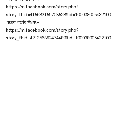
https://m.facebook.com/story.php?
story_fbid=415683159708528&id=100038005432100
পরের পর্বের লিংক:-
https://m.facebook.com/story.php?
story_fbid=421356882474489&id=100038005432100