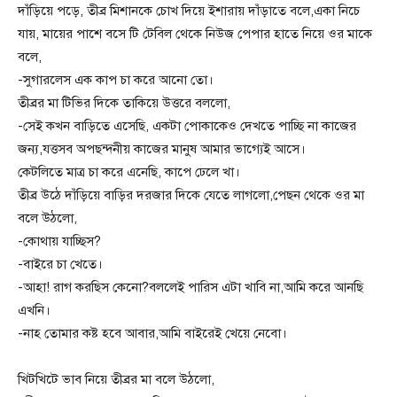
দাঁড়িয়ে পড়ে, তীব্র মিশানকে চোখ দিয়ে ইশারায় দাঁড়াতে বলে,একা নিচে
যায়, মায়ের পাশে বসে টি টেবিল থেকে নিউজ পেপার হাতে নিয়ে ওর মাকে
বলে,
-সুগারলেস এক কাপ চা করে আনো তো।
তীব্রর মা টিভির দিকে তাকিয়ে উত্তরে বললো,
-সেই কখন বাড়িতে এসেছি, একটা পোকাকেও দেখতে পাচ্ছি না কাজের
জন্য,যত্তসব অপছন্দনীয় কাজের মানুষ আমার ভাগ্যেই আসে।
কেটলিতে মাত্র চা করে এনেছি, কাপে ঢেলে খা।
তীব্র উঠে দাঁড়িয়ে বাড়ির দরজার দিকে যেতে লাগলো,পেছন থেকে ওর মা
বলে উঠলো,
-কোথায় যাচ্ছিস?
-বাইরে চা খেতে।
-আহা! রাগ করছিস কেনো?বললেই পারিস এটা খাবি না,আমি করে আনছি
এখনি।
-নাহ তোমার কষ্ট হবে আবার,আমি বাইরেই খেয়ে নেবো।
খিটখিটে ভাব নিয়ে তীব্রর মা বলে উঠলো,