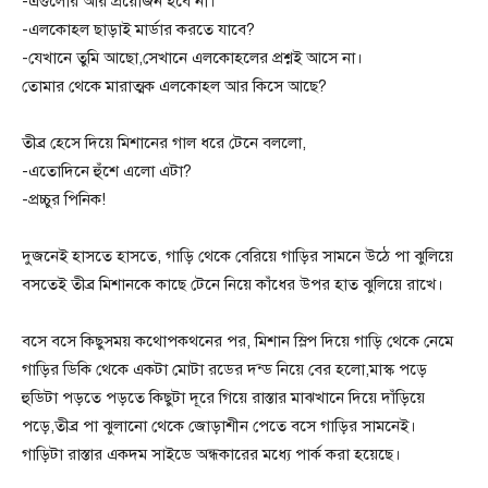
-এগুলোর আর প্রয়োজন হবে না।
-এলকোহল ছাড়াই মার্ডার করতে যাবে?
-যেখানে তুমি আছো,সেখানে এলকোহলের প্রশ্নই আসে না।
তোমার থেকে মারাত্মক এলকোহল আর কিসে আছে?
তীব্র হেসে দিয়ে মিশানের গাল ধরে টেনে বললো,
-এতোদিনে হুঁশে এলো এটা?
-প্রচ্চুর পিনিক!
দুজনেই হাসতে হাসতে, গাড়ি থেকে বেরিয়ে গাড়ির সামনে উঠে পা ঝুলিয়ে
বসতেই তীব্র মিশানকে কাছে টেনে নিয়ে কাঁধের উপর হাত ঝুলিয়ে রাখে।
বসে বসে কিছুসময় কথোপকথনের পর, মিশান স্লিপ দিয়ে গাড়ি থেকে নেমে
গাড়ির ডিকি থেকে একটা মোটা রডের দন্ড নিয়ে বের হলো,মাস্ক পড়ে
হুডিটা পড়তে পড়তে কিছুটা দূরে গিয়ে রাস্তার মাঝখানে দিয়ে দাঁড়িয়ে
পড়ে,তীব্র পা ঝুলানো থেকে জোড়াশীন পেতে বসে গাড়ির সামনেই।
গাড়িটা রাস্তার একদম সাইডে অন্ধকারের মধ্যে পার্ক করা হয়েছে।