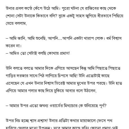
উনার প্রবল কন্ঠে কেঁপে উঠে আমি। পুরো ঘটনা যে রাজিবের কাছ থেকে
শোনা সেটা উনাকে কিভাবে বলি? বুকে একটু সাহস জুগিয়ে ধীরভাবে পিছিয়ে
যেয়ে বললাম,
– আমি জানি, আমি শুনেছি, আপনি…আপনি একটা খারাপ লোক। ধর্ম বিশ্বাস
করেন না।
– আমিও তো সেটাই বলছি কোথায় প্রমাণ!
উনি বলতে বলতে আমার দিকে এগিয়ে আসছেন কিন্তু আমি পিছাতে পিছাতে
গাড়ির দরজার সাথে পিঠ লাগিয়ে চিপসে আছি! উনি এতোটাই কাছে
এসেছেন যে এখন উনার নিশ্বাস ডিরেক্ট আমার মুখের উপর পরছে। উনি হাত
এগিয়ে আমার গলার কাছ দিয়ে ঢুকিয়ে আবার বলে উঠলেন,
– আমার উপর এতো জঘন্য ওয়ার্ডের মিথ্যাচার কে শুনিয়েছে পূর্ণ?
উপর নিচ হচ্ছে শ্বাস প্রশ্বাস! উনার প্রতিটা কথার মায়াজালে ফেসে পথ
হারিয়ে ফেলার মতো উপক্রম। তবে আমার কাছে সত্যি কোনো প্রমাণ নেই