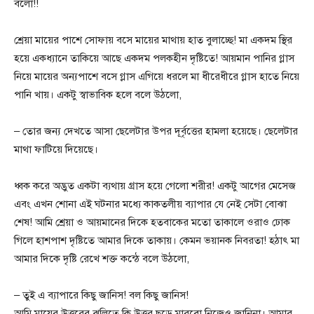
বলো!!
শ্রেয়া মায়ের পাশে সোফায় বসে মায়ের মাথায় হাত বুলাচ্ছে! মা একদম স্থির
হয়ে একধ্যানে তাকিয়ে আছে একদম পলকহীন দৃষ্টিতে! আয়মান পানির গ্লাস
নিয়ে মায়ের অন্যপাশে বসে গ্লাস এগিয়ে ধরলে মা ধীরেধীরে গ্লাস হাতে নিয়ে
পানি খায়। একটু স্বাভাবিক হলে বলে উঠলো,
– তোর জন্য দেখতে আসা ছেলেটার উপর দূর্বৃত্তের হামলা হয়েছে। ছেলেটার
মাথা ফাটিয়ে দিয়েছে।
ধ্বক করে অদ্ভুত একটা ব্যথায় গ্রাস হয়ে গেলো শরীর! একটু আগের মেসেজ
এবং এখন শোনা এই ঘটনার মধ্যে কাকতলীয় ব্যাপার যে নেই সেটা বোঝা
শেষ! আমি শ্রেয়া ও আয়মানের দিকে হতবাকের মতো তাকালে ওরাও ঢোক
গিলে হাশপাশ দৃষ্টিতে আমার দিকে তাকায়। কেমন ভয়ানক নিবরতা! হঠাৎ মা
আমার দিকে দৃষ্টি রেখে শক্ত কন্ঠে বলে উঠলো,
– তুই এ ব্যাপারে কিছু জানিস! বল কিছু জানিস!
আমি মায়ের উত্তরের ঝুলিতে কি উত্তর ছুড়ে মারবো নিজেও জানিনা। আমার