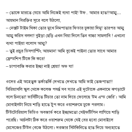
– তোকে মারতে যেয়ে আমি নিজেই ব্যথা পাই! উফ.. আমার হাত!!আম্মু…
আয়মান বিরক্তির সুরে বলে উঠলো,
– নেক্সট টাইম থিকা তোর মুখে নিমপাতার ফিডার ঢুকায়া দিমু! তারপর আম্মু
আম্মু করিস বলদা! বুইড়া ছেড়ি এখন বিয়া দিলে তিন বাচ্চা সামলাবি ! এখনো
ব্যথা পাইয়া বলোস আম্মু?
– তুই প্রচুর ডিসগাস্টিং আয়মান! আমি বুঝেই পাইনা তোর সাথে আমার
ফ্রেন্ডশিপ টিকে কি করে!
– চাপাবাজি করার ইচ্ছা নাই শ্রেয়া! অফ যা!
ওদের এই অহেতুক তর্কাতর্কি দেখতে দেখতে আমি ভাই তেজপাতা!!
সিরিয়াসলি স্কুল থেকে কলেজ পযর্ন্ত সব স্যার এই দুটোকে একনামে ঝগড়াটে
বলে চিনতো! ভার্সিটিতে টিচার তো নাম দিয়ে ফেলেছে ‘টম এন্ড জেরি’। আমি
মোবাইলটা নিয়ে শাড়ি হাতে টুপ করে ওয়াশরুমে ঢুকে পরলাম।
টিউটোরিয়াল ভিডিও অবজার্ভ করে ইচ্ছামতো সেইফটিপিন লাগিয়ে শাড়ি
পরেছি। আচঁলটা ঠিক করে ওয়াশরুম থেকে যেই বের হবো মোবাইলে
মেসেজের টিউন বেজে উঠলো। দরজার সিটকিনিতে হাত দিয়ে অন্যহাতে