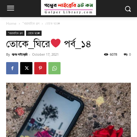
Home
"ধারাবাহিক গল্প
তোকে ঘরে♥
"ধারাবাহিক গল্প
তোকে ঘরে♥
তোকে_ঘিরে
পর্ব_১৪
By
গল্পের লাইব্রেরি
-
October 17, 2021
6078
0