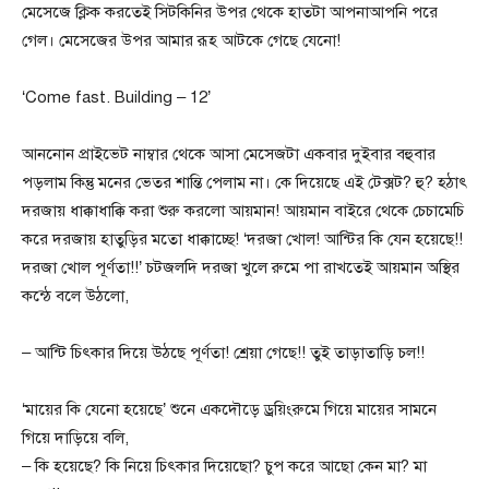
মেসেজে ক্লিক করতেই সিটকিনির উপর থেকে হাতটা আপনাআপনি পরে
গেল। মেসেজের উপর আমার রূহ আটকে গেছে যেনো!
‘Come fast. Building – 12’
আননোন প্রাইভেট নাম্বার থেকে আসা মেসেজটা একবার দুইবার বহুবার
পড়লাম কিন্তু মনের ভেতর শান্তি পেলাম না। কে দিয়েছে এই টেক্সট? হু? হঠাৎ
দরজায় ধাক্কাধাক্কি করা শুরু করলো আয়মান! আয়মান বাইরে থেকে চেচামেচি
করে দরজায় হাতুড়ির মতো ধাক্কাচ্ছে! ‘দরজা খোল! আন্টির কি যেন হয়েছে!!
দরজা খোল পূর্ণতা!!’ চটজলদি দরজা খুলে রুমে পা রাখতেই আয়মান অস্থির
কন্ঠে বলে উঠলো,
– আন্টি চিৎকার দিয়ে উঠছে পূর্ণতা! শ্রেয়া গেছে!! তুই তাড়াতাড়ি চল!!
‘মায়ের কি যেনো হয়েছে’ শুনে একদৌড়ে ড্রয়িংরুমে গিয়ে মায়ের সামনে
গিয়ে দাড়িয়ে বলি,
– কি হয়েছে? কি নিয়ে চিৎকার দিয়েছো? চুপ করে আছো কেন মা? মা