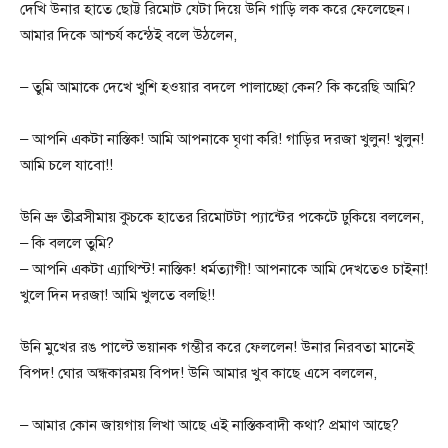
দেখি উনার হাতে ছোট্ট রিমোট যেটা দিয়ে উনি গাড়ি লক করে ফেলেছেন।
আমার দিকে আশ্চর্য কন্ঠেই বলে উঠলেন,
– তুমি আমাকে দেখে খুশি হওয়ার বদলে পালাচ্ছো কেন? কি করেছি আমি?
– আপনি একটা নাস্তিক! আমি আপনাকে ঘৃণা করি! গাড়ির দরজা খুলুন! খুলুন!
আমি চলে যাবো!!
উনি ভ্রু তীব্রসীমায় কুচকে হাতের রিমোটটা প্যান্টের পকেটে ঢুকিয়ে বললেন,
– কি বললে তুমি?
– আপনি একটা এ্যাথিস্ট! নাস্তিক! ধর্মত্যাগী! আপনাকে আমি দেখতেও চাইনা!
খুলে দিন দরজা! আমি খুলতে বলছি!!
উনি মুখের রঙ পাল্টে ভয়ানক গম্ভীর করে ফেললেন! উনার নিরবতা মানেই
বিপদ! ঘোর অন্ধকারময় বিপদ! উনি আমার খুব কাছে এসে বললেন,
– আমার কোন জায়গায় লিখা আছে এই নাস্তিকবাদী কথা? প্রমাণ আছে?