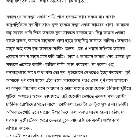
কথা বলতেও উনি একবার ভাবেন না। কি অদ্ভুত…
সকাল থেকে নতুন একটা শাড়ি পরে হরদমে কাজ করছে মা। বাবার
অনুপস্থিতিতে নূরানীর সাথে যুক্ত হয়েছে নতুন একটা কাজের খালা। আমাকে
কটু ভাষায় গালি দিয়ে উনাকে বুয়া ডাকতে বলেছে মা। কিন্তু আমার একটা
বাজে স্বভাব, কাজের মানুষকে খালা ছাড়া অন্যকিছু ডাকতে পারিনা। উনারাও
মানুষ তাই বলে বুয়া ডাকবো নাকি? আদর, স্নেহ ও শ্রদ্ধার ভক্তিতে তাদের
একজন আপন মানুষ মনে করি আমি। শ্রেয়া ও আয়মান আমার খবর শুনেই খুব
সকালে এসেছে জলদি। রাজিব নাকি ফোন ধরছেনা। না ধরুক! ওই
বদমাইশটার সাথে কথা বলা তো দূর! দুইচোখে দেখতেও ইচ্ছা করছেনা! পূর্ব
আমাকে পূর্ণ বলে ডাকে এটা ওকে বোঝানোর পরও কেন পূর্ণ বলে ডাকবে?
না আসুক! বিছানায় বসে আয়মান ও শ্রেয়া মায়ের দেয়া ছেলের ছবিগুলা খুটিয়ে
খুটিয়ে দেখছে। ওদের ভাষ্যমতে, এই ছেলেটা দেখতে একদম নাক চ্যাপ্টা
চাইনিজ রোগীদের মতো লাগে। মোটকথা ছেলেটা একটুও সুন্দর না। ছবিটা
আমিও দেখেছি তবে মায়ের উপর দিয়ে কথা বলার সাহস হয়না। হঠাৎ মা
দরজায় দুটো টোকা মেরে ভেতরে ঢুকে আমার দিকে একটা শপিংব্যাগ
এগিয়ে বললেন,
– শাড়িটা পরে রেডি হ। ছেলেপক্ষ রওনা দিয়েছে।