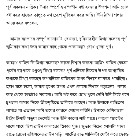
পূর্ব একজন নাস্তিক। উনার স্পর্শে হৃদস্পন্দন বন্ধ হওয়ার উপশম! আমি চোখ
বন্ধ করে হাতের তালুতে নখ চেপে মুষ্টিমেয় করে আছি। উনি ঠান্ডা গলায়
আস্তে করে বললেন,
– আমার ব্যাপারে সম্পূর্ণ বানোয়াট, বেখাপ্পা, বুনিয়াদহীন মিথ্যা বলেছে পূর্ণ।
তুমি কার কথা শুনে আমার কাছ থেকে পালাচ্ছো? চোখ খুলো পূর্ণ।
আচ্ছা? রাজিব কি মিথ্যা বলেছে? কাকে বিশ্বাস করবো আমি? রাজিব কেনো
পূর্বের ব্যাপারে শুধুশুধু মিথ্যা বলবে? পূর্ব এদিকে নিজের উপর আখ্যায়িত
কথাকে মিথ্যা বলছেন অপরদিকে রাজিবের উপর বিশ্বাস না করে পারছিনা।
হঠাৎ মনে হলো, আমার মুখের উপর এখন কোনো নিশ্বাস পড়ছেনা। গলার
কাছ থেকে হাতটাও সরানো। আমি ঝট করে চোখ খুলে দেখি উনি সিটে বসে
চুপচাপ আমার দিকে তীক্ষ্ণদৃষ্টিতে তাকিয়ে আছেন। আজ উনাকে ব্যতিক্রম
লাগছে যা এতক্ষন আমি ভয়ের কারনে খেয়াল করিনি। উনাকে বেশিরভাগ
টাইম টিশার্ট পড়ুয়া দেখেছি আজ উনি কালো শার্ট গায়ে। কালো প্যান্টের
সাথে পায়ে ডিপ ব্রাউন কালারের স্নিকার সুজ। জুতার নিচের সোলটা সাদা।
হাতে রেডো এডিশনের ব্রাউন ঘড়ি। শার্টের হাত খানিকটা মোটা করে ফোল্ড