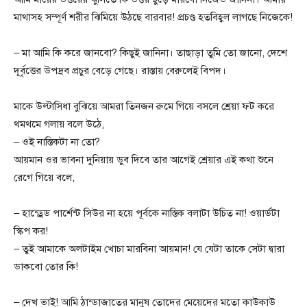
মাথাসহ সম্পূর্ণ শরীর ঝিমিয়ে উঠছে বারবার! প্রচণ্ড হতবিহ্বল লাগছে নিজেকে!
– মা আমি কি করে জানবো? কিছুই জানিনা। তাছাড়া তুমি তো জানো, দেশে
দূর্বৃত্তের উপদ্রব প্রচুর বেড়ে গেছে। রাস্তায় বেরুলেই বিপদ।
মাকে উল্টাসিধা বুঝিয়ে আমরা তিনজন রুমে গিয়ে বসলে শ্রেয়া ফট করে
থমথমে গলায় বলে উঠে,
– ওই নাস্তিকটা না তো?
আয়মান ওর ভাবনা দুনিয়ায় ডুব দিবে তার আগেই শ্রেয়ার এই কথা শুনে
রেগে গিয়ে বলে,
– হান্ড্রেড পার্শেন্ট সিউর না হয়ে পূর্বকে নাস্তিক বলাটা উচিত না! ওয়ার্ডটা
স্কিপ কর!
– তুই আমাকে অলটাইম খোচা মারবিনা আয়মান! যে যেটা তাকে সেটা দ্বারা
ডাকবো তোর কি!
– দেখ ভাই! আমি ঠান্ডাজাতের মানুষ তোদের মেয়েদের মতো কাউকাউ