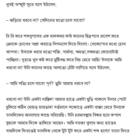
খুবই অস্ফুট সুরে বলে উঠলেন,
– জড়িয়ে ধরবে না? সেদিনের মতো চলে যাবো?
রি রি করে শব্দযুগলের এক মাদকময় কন্ঠ কানের ছিদ্রপথে প্রবেশ করে
ব্রেনকে চোখের অশ্রু ঝরাতে সিগন্যাল দিয়ে দিলো। সেকেন্ডের মধ্যে চোখ
ঝাপসা। উনাকে ধরার মতো শক্তি, সার্মথ্য, ক্ষমতা,সক্ষমতা কোনোটাই
পাচ্ছিনা। দুহাত খুব কষ্ট করে মুষ্টিবদ্ধ করে খিচ মেরে আছি! উনাকে আমি
ধরবো না! উনি কানের কাছে আলতো ঠোঁট লাগিয়ে বলে উঠলেন,
– আমি সত্যি চলে যাবো পূর্ণ? তুমি আমায় ধরবে না?
ধরবো না! উনি একটা নাস্তিক! আমার হাতে একটা ছুড়ি থাকলে উনার পেটে
ঢুকিয়ে কঠিন মোচড় মারতাম! বর্তমানে সজোড়ে একটা ধাক্কা মেরে উনাকে
ডানদিকের জানালার কাছে সরিয়েছি। উনি চরমাবস্থায় বিষ্ময় হয়ে কপাল
কুচকে আমার দিকে তাকিয়ে আছেন। আমি দরজা খুলার জন্য হাতের
বামদিকে ফিরতেই ডানদিক থেকে টুট টুট করে একটা শব্দ হলো! ডানে ফিরে