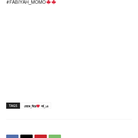
#FABIYAH_MOMO
TAGS
তোকে_ঘিরে
পর্ব_১৪