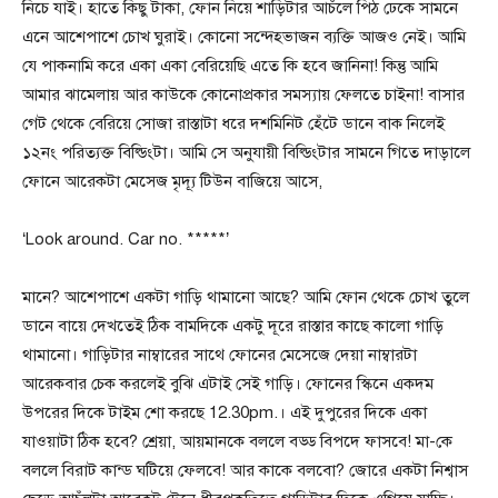
নিচে যাই। হাতে কিছু টাকা, ফোন নিয়ে শাড়িটার আচঁলে পিঠ ঢেকে সামনে
এনে আশেপাশে চোখ ঘুরাই। কোনো সন্দেহভাজন ব্যক্তি আজও নেই। আমি
যে পাকনামি করে একা একা বেরিয়েছি এতে কি হবে জানিনা! কিন্তু আমি
আমার ঝামেলায় আর কাউকে কোনোপ্রকার সমস্যায় ফেলতে চাইনা! বাসার
গেট থেকে বেরিয়ে সোজা রাস্তাটা ধরে দশমিনিট হেঁটে ডানে বাক নিলেই
১২নং পরিত্যক্ত বিল্ডিংটা। আমি সে অনুযায়ী বিল্ডিংটার সামনে গিতে দাড়ালে
ফোনে আরেকটা মেসেজ মৃদ্যূ টিউন বাজিয়ে আসে,
‘Look around. Car no. *****’
মানে? আশেপাশে একটা গাড়ি থামানো আছে? আমি ফোন থেকে চোখ তুলে
ডানে বায়ে দেখতেই ঠিক বামদিকে একটু দূরে রাস্তার কাছে কালো গাড়ি
থামানো। গাড়িটার নাম্বারের সাথে ফোনের মেসেজে দেয়া নাম্বারটা
আরেকবার চেক করলেই বুঝি এটাই সেই গাড়ি। ফোনের স্কিনে একদম
উপরের দিকে টাইম শো করছে 12.30pm.। এই দুপুরের দিকে একা
যাওয়াটা ঠিক হবে? শ্রেয়া, আয়মানকে বললে বড্ড বিপদে ফাসবে! মা-কে
বললে বিরাট কান্ড ঘটিয়ে ফেলবে! আর কাকে বলবো? জোরে একটা নিশ্বাস