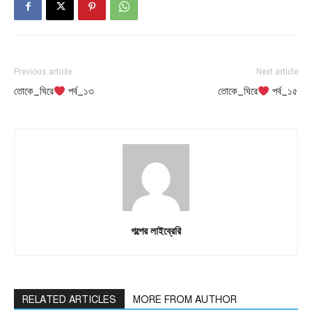
Previous article
Next article
তোকে_ঘিরে
পর্ব_১৩
তোকে_ঘিরে
পর্ব_১৫
গল্পের লাইব্রেরি
RELATED ARTICLES
MORE FROM AUTHOR