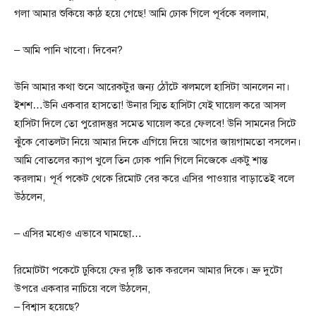
গলা আমার শুকিয়ে কাঠ হয়ে গেছে! আমি ঢোক গিলে পূর্বকে বললাম,
– আমি পানি খাবো। দিবেন?
উনি আমার কথা শুনে আরেকটুর জন্য ঠোঁটে ঝলমলে হাসিটা আনলেন না।
ইশশ…উনি একবার হাসতো! উনার স্মিত হাসিটা যেই ঘায়েল করে আসল
হাসিটা দিলে তো পুরোদস্তুর সমেত ঘায়েল করে ফেলবে! উনি সামনের সিটে
ঝুঁকে বোতলটা নিয়ে আমার দিকে এগিয়ে দিয়ে আগের জায়গামতো বসলেন।
আমি বোতলের ক্যাপ খুলে তিন ঢোক পানি গিলে নিজেকে একটু শান্ত
করলাম। পূর্ব পকেট থেকে রিমোট বের করে এসির পাওয়ার বাড়াতেই বলে
উঠলেন,
– এসির মধ্যেও এভাবে ঘামছো…
রিমোটটা পকেটে ঢুকিয়ে ফের দৃষ্টি তাক করলেন আমার দিকে। ভ্রু দুটো
উপরে একবার নাচিয়ে বলে উঠলেন,
– বিশ্বাস হয়েছে?