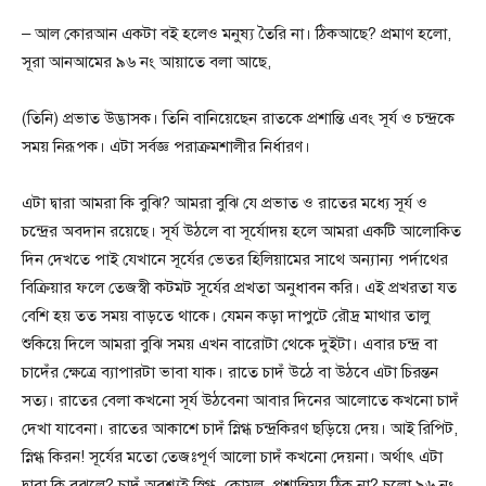
– আল কোরআন একটা বই হলেও মনুষ্য তৈরি না। ঠিকআছে? প্রমাণ হলো,
সূরা আনআমের ৯৬ নং আয়াতে বলা আছে,
(তিনি) প্রভাত উদ্ভাসক। তিনি বানিয়েছেন রাতকে প্রশান্তি এবং সূর্য ও চন্দ্রকে
সময় নিরূপক। এটা সর্বজ্ঞ পরাক্রমশালীর নির্ধারণ।
এটা দ্বারা আমরা কি বুঝি? আমরা বুঝি যে প্রভাত ও রাতের মধ্যে সূর্য ও
চন্দ্রের অবদান রয়েছে। সূর্য উঠলে বা সূর্যোদয় হলে আমরা একটি আলোকিত
দিন দেখতে পাই যেখানে সূর্যের ভেতর হিলিয়ামের সাথে অন্যান্য পর্দাথের
বিক্রিয়ার ফলে তেজস্বী কটমট সূর্যের প্রখতা অনুধাবন করি। এই প্রখরতা যত
বেশি হয় তত সময় বাড়তে থাকে। যেমন কড়া দাপুটে রৌদ্র মাথার তালু
শুকিয়ে দিলে আমরা বুঝি সময় এখন বারোটা থেকে দুইটা। এবার চন্দ্র বা
চাদেঁর ক্ষেত্রে ব্যাপারটা ভাবা যাক। রাতে চাদঁ উঠে বা উঠবে এটা চিরন্তন
সত্য। রাতের বেলা কখনো সূর্য উঠবেনা আবার দিনের আলোতে কখনো চাদঁ
দেখা যাবেনা। রাতের আকাশে চাদঁ স্নিগ্ধ চন্দ্রকিরণ ছড়িয়ে দেয়। আই রিপিট,
স্নিগ্ধ কিরন! সূর্যের মতো তেজঃপূর্ণ আলো চাদঁ কখনো দেয়না। অর্থাৎ এটা
দ্বারা কি বুঝলে? চাদঁ অবশ্যই স্নিগ্ধ, কোমল, প্রশান্তিময় ঠিক না? চলো ৯৬ নং