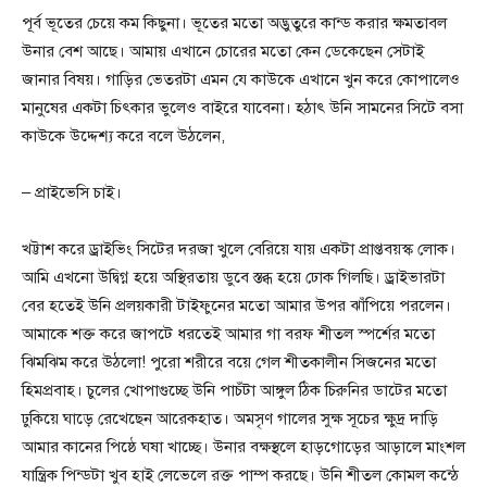
পূর্ব ভূতের চেয়ে কম কিছুনা। ভূতের মতো অদ্ভুতুরে কান্ড করার ক্ষমতাবল
উনার বেশ আছে। আমায় এখানে চোরের মতো কেন ডেকেছেন সেটাই
জানার বিষয়। গাড়ির ভেতরটা এমন যে কাউকে এখানে খুন করে কোপালেও
মানুষের একটা চিৎকার ভুলেও বাইরে যাবেনা। হঠাৎ উনি সামনের সিটে বসা
কাউকে উদ্দেশ্য করে বলে উঠলেন,
– প্রাইভেসি চাই।
খট্টাশ করে ড্রাইভিং সিটের দরজা খুলে বেরিয়ে যায় একটা প্রাপ্তবয়স্ক লোক।
আমি এখনো উদ্বিগ্ন হয়ে অস্থিরতায় ডুবে স্তব্ধ হয়ে ঢোক গিলছি। ড্রাইভারটা
বের হতেই উনি প্রলয়কারী টাইফুনের মতো আমার উপর ঝাঁপিয়ে পরলেন।
আমাকে শক্ত করে জাপটে ধরতেই আমার গা বরফ শীতল স্পর্শের মতো
ঝিমঝিম করে উঠলো! পুরো শরীরে বয়ে গেল শীতকালীন সিজনের মতো
হিমপ্রবাহ। চুলের খোপাগুচ্ছে উনি পাচঁটা আঙ্গুল ঠিক চিরুনির ডাটের মতো
ঢুকিয়ে ঘাড়ে রেখেছেন আরেকহাত। অমসৃণ গালের সুক্ষ সূচের ক্ষুদ্র দাড়ি
আমার কানের পিষ্ঠে ঘষা খাচ্ছে। উনার বক্ষস্থলে হাড়গোড়ের আড়ালে মাংশল
যান্ত্রিক পিন্ডটা খুব হাই লেভেলে রক্ত পাম্প করছে। উনি শীতল কোমল কন্ঠে