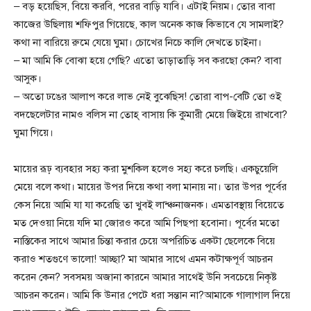
– বড় হয়েছিস, বিয়ে করবি, পরের বাড়ি যাবি। এটাই নিয়ম। তোর বাবা
কাজের উছিলায় শফিপুর গিয়েছে, কাল অনেক কাজ কিভাবে যে সামলাই?
কথা না বারিয়ে রুমে যেয়ে ঘুমা। চোখের নিচে কালি দেখতে চাইনা।
– মা আমি কি বোঝা হয়ে গেছি? এতো তাড়াতাড়ি সব করছো কেন? বাবা
আসুক।
– অতো ঢঙের আলাপ করে লাভ নেই বুঝেছিস! তোরা বাপ-বেটি তো ওই
বদছেলেটার নামও বলিস না তোহ্ বাসায় কি কুমারী মেয়ে জিইয়ে রাখবো?
ঘুমা গিয়ে।
মায়ের রূঢ় ব্যবহার সহ্য করা মুশকিল হলেও সহ্য করে চলছি। একচুয়েলি
মেয়ে বলে কথা। মায়ের উপর দিয়ে কথা বলা মানায় না। তার উপর পূর্বের
কেস নিয়ে আমি যা যা করেছি তা খুবই লান্ঞ্চনাজনক। এমতাবস্থায় বিয়েতে
মত দেওয়া নিয়ে যদি মা জোরও করে আমি পিছপা হবোনা। পূর্বের মতো
নাস্তিকের সাথে আমার চিন্তা করার চেয়ে অপরিচিত একটা ছেলেকে বিয়ে
করাও শতগুণে ভালো! আচ্ছা? মা আমার সাথে এমন কটাক্ষপূর্ণ আচরন
করেন কেন? সবসময় অজানা কারনে আমার সাথেই উনি সবচেয়ে নিকৃষ্ট
আচরন করেন। আমি কি উনার পেটে ধরা সন্তান না?আমাকে গালাগাল দিয়ে