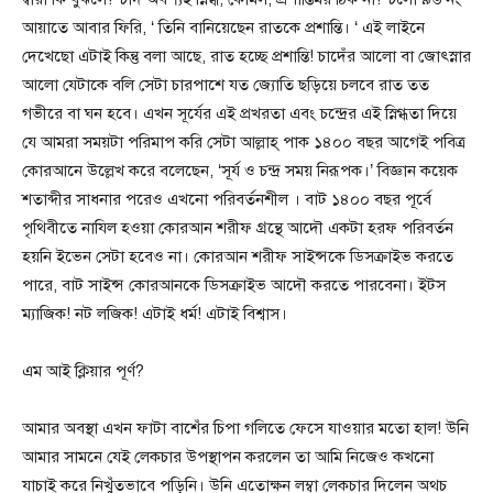
আয়াতে আবার ফিরি, ‘ তিনি বানিয়েছেন রাতকে প্রশান্তি। ‘ এই লাইনে
দেখেছো এটাই কিন্তু বলা আছে, রাত হচ্ছে প্রশান্তি! চাদেঁর আলো বা জোৎস্নার
আলো যেটাকে বলি সেটা চারপাশে যত জ্যোতি ছড়িয়ে চলবে রাত তত
গভীরে বা ঘন হবে। এখন সূর্যের এই প্রখরতা এবং চন্দ্রের এই স্নিগ্ধতা দিয়ে
যে আমরা সময়টা পরিমাপ করি সেটা আল্লাহ্ পাক ১৪০০ বছর আগেই পবিত্র
কোরআনে উল্লেখ করে বলেছেন, ‘সূর্য ও চন্দ্র সময় নিরূপক।’ বিজ্ঞান কয়েক
শতাব্দীর সাধনার পরেও এখনো পরিবর্তনশীল । বাট ১৪০০ বছর পূর্বে
পৃথিবীতে নাযিল হওয়া কোরআন শরীফ গ্রন্থে আদৌ একটা হরফ পরিবর্তন
হয়নি ইভেন সেটা হবেও না। কোরআন শরীফ সাইন্সকে ডিসক্রাইভ করতে
পারে, বাট সাইন্স কোরআনকে ডিসক্রাইভ আদৌ করতে পারবেনা। ইটস
ম্যাজিক! নট লজিক! এটাই ধর্ম! এটাই বিশ্বাস।
এম আই ক্লিয়ার পূর্ণ?
আমার অবস্থা এখন ফাটা বাশেঁর চিপা গলিতে ফেসে যাওয়ার মতো হাল! উনি
আমার সামনে যেই লেকচার উপস্থাপন করলেন তা আমি নিজেও কখনো
যাচাই করে নিখুঁতভাবে পড়িনি। উনি এতোক্ষন লম্বা লেকচার দিলেন অথচ