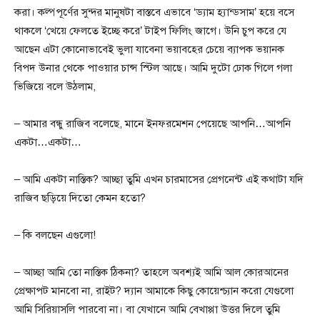
করা। কল্পপূর্ণের সুন্দর মানুষটা বাস্তবে এভাবে ‘ড্যাম হ্যান্ডসাম’ হয়ে বসে
থাকলে ‘খেয়ে ফেলতে ইচ্ছে করে’ টাইপ ফিলিং জাগে। উনি চুপ করে যে
আছেন এটা কোনোভাবেই ভুলা যাবেনা ভয়াবহের চেয়ে ব্যাপক ভয়ানক
বিপদ উনার থেকে পাওয়ার চান্স স্টিল আছে। আমি দুটো ঢোক গিলে গলা
ভিজিয়ে বলে উঠলাম,
– আমার বন্ধু রাজিব বলেছে, মানে ইনফরমেশন পেয়েছে আপনি…আপনি
একটা…একটা…
– আমি একটা নাস্তিক? আচ্ছা তুমি এখন চারমাসের প্রেগনেন্ট এই কথাটা যদি
রাজিব ছড়িয়ে দিতো কেমন হতো?
– কি বলছেন এগুলো!
– আচ্ছা আমি তো নাস্তিক ঠিকনা? তাহলে অবশ্যই আমি আল কোরআনের
প্রেক্ষাপট মানবো না, রাইট? দ্যান আমাকে কিছু কোয়েশ্চ্যান করো যেগুলো
আমি সিরিয়াসলি পারবো না। বা যেখানে আমি বেখাপ্পা উত্তর দিলে তুমি