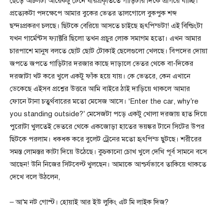
ছেড়ে আচঁলটা আরেকটু টেনে ধীরপ্রকৃতিতে গাড়িটার দিকে এগিয়ে যাচ্ছি।
প্রত্যেকটা পদক্ষেপে আমার বুকের ভেতর তালগোলে বুকপুক শব্দ
ছন্দঃপ্রকরণ চলছে। ছিটকে বেরিয়ে আসতে চাইছে হৃৎপিন্ডটা! এই বিল্ডিংটা
যখন গার্মেন্টস ফ্যাক্টরি ছিলো তখন প্রচুর লোক সমাগম হতো। এখন আমার
চারপাশে মানুষ বলতে ছোট ছোট টোকাই ছেলেগুলো খেলছে। বিপদের দোয়া
জপতে জপতে গাড়িটার দরজার কাছে দাড়ালে ভেতর থেকে বা-দিকের
দরজাটা খট করে খুলে একটু ফাঁক হয়ে যায়। কে ভেতরে, কেন এখানে
ডেকেছে এইসব প্রশ্নের উত্তরে আমি বাইরে ঠাই দাড়িয়ে থাকলে আমার
ফোনে টানা চতুর্থবারের মতো মেসেজ আসে। ‘Enter the car, why’re
you standing outside?’ মেসেজটা পড়ে একটু খোলা দরজায় হাত দিয়ে
পুরোটা খুলতেই ভেতরে থেকে একজোড়া হাতের ভয়ঙ্কর টানে সিটের উপর
ছিটকে পরলাম। ধকধক করে বুলেট ট্রেনের মতো হৃৎপিন্ড ছুটছে। শরীরের
সমস্ত লোমস্তর কাটা দিয়ে উঠেছে। কুচকানো চোখ খুলে দেখি পূর্ব সামনে বসে
আছেন! উনি নিজের সিটবেল্ট খুলছেন। আমাকে আশ্চর্যভাবে তাকিয়ে থাকতে
দেখে বলে উঠলেন,
– আ’ম নট গোস্ট। হোয়াই আর ইউ লুকিং এট মি লাইক দিজ?