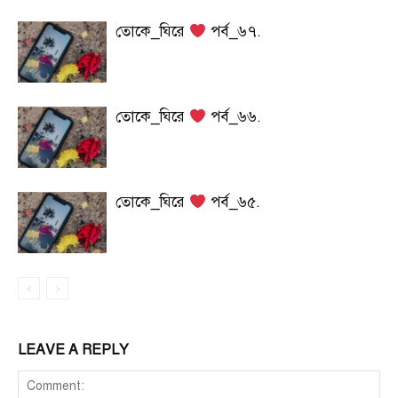
তোকে_ঘিরে
পর্ব_৬৭.
তোকে_ঘিরে
পর্ব_৬৬.
তোকে_ঘিরে
পর্ব_৬৫.
LEAVE A REPLY