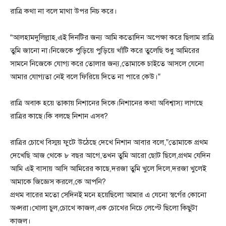
রাত্রি কথা না বলে মাথা উপর নিচ করে।
“আলহামদুলিল্লাহ,এই দিনটির জন্য আমি কতোদিন অপেক্ষা করে ছিলাম রাত্রি
তুমি জানো না।নিজেকে পুড়িয়ে পুড়িয়ে খাঁটি করে তুলেছি শুধু আমিরের
সামনে নিজেকে যোগ্য করে তোলার জন্য,তোমাকে চাইতে আসলে যেনো
আমার যোগ্যতা নেই বলে ফিরিয়ে দিতে না পারে কেউ।”
রাত্রি অবাক হয়ে তাকায় নিশানের দিকে।নিশানের কথা অবিশ্বাস্য লাগছে
রাত্রির কাছে।কি বলছে নিশান এসব?
রাত্রির চোখে বিস্ময় ফুটে উঠেছে দেখে নিশান আবার বলে,”তোমাকে প্রথম
দেখেছি আজ থেকে ৮ বছর আগে,তখন তুমি আরো ছোট ছিলে,প্রথম যেদিন
আমি এই বাসায় আসি আমিরের কাছে,দরজা তুমি খুলে দিলে,দরজা খুলেই
আমাকে জিজ্ঞেস করলে,কে আপনি?
প্রথম বারের মতো সেদিনই মনে হয়েছিলো আমার এ যেনো স্বর্গের কোনো
অপ্সরা।খোলা চুল,চোখে কাজল,এক চোখের নিচে লেপ্টে ছিলো কিছুটা
কাজল।