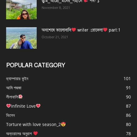
তুমি_আছো_মনের_গহীনে
পর্ব- ১
November 8, 2021
অবশেষে ভালোবাসি
writer :রোদেলা
part:1
October 21, 2021
POPULAR CATEGORY
ভ্যাম্পায়ার কুইন
101
আমি পদ্মজা
91
লীলাবালি
90
Infinite Love
87
ভিলেন
86
Torture with love season_2
80
অন্তরালের অনুরাগ
78