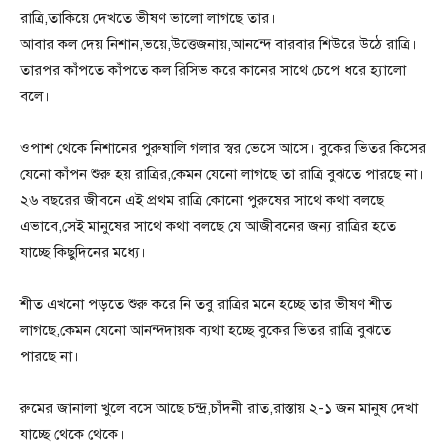
রাত্রি,তাকিয়ে দেখতে ভীষণ ভালো লাগছে তার।
আবার কল দেয় নিশান,ভয়ে,উত্তেজনায়,আনন্দে বারবার শিউরে উঠে রাত্রি।
তারপর কাঁপতে কাঁপতে কল রিসিভ করে কানের সাথে চেপে ধরে হ্যালো
বলে।
ওপাশ থেকে নিশানের পুরুষালি গলার স্বর ভেসে আসে। বুকের ভিতর কিসের
যেনো কাঁপন শুরু হয় রাত্রির,কেমন যেনো লাগছে তা রাত্রি বুঝতে পারছে না।
২৬ বছরের জীবনে এই প্রথম রাত্রি কোনো পুরুষের সাথে কথা বলছে
এভাবে,সেই মানুষের সাথে কথা বলছে যে আজীবনের জন্য রাত্রির হতে
যাচ্ছে কিছুদিনের মধ্যে।
শীত এখনো পড়তে শুরু করে নি তবু রাত্রির মনে হচ্ছে তার ভীষণ শীত
লাগছে,কেমন যেনো আনন্দদায়ক ব্যথা হচ্ছে বুকের ভিতর রাত্রি বুঝতে
পারছে না।
রুমের জানালা খুলে বসে আছে চন্দ্র,চাঁদনী রাত,রাস্তায় ২-১ জন মানুষ দেখা
যাচ্ছে থেকে থেকে।