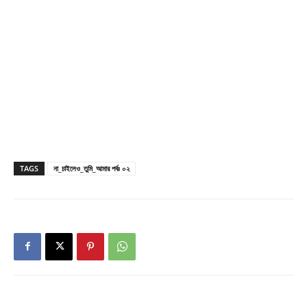
TAGS
না_চাইলেও_তুমি_আমার পর্বঃ ০২