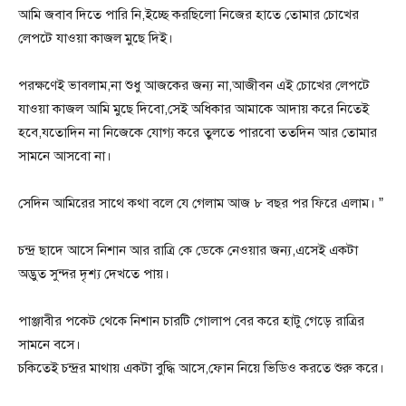
আমি জবাব দিতে পারি নি,ইচ্ছে করছিলো নিজের হাতে তোমার চোখের
লেপটে যাওয়া কাজল মুছে দিই।
পরক্ষণেই ভাবলাম,না শুধু আজকের জন্য না,আজীবন এই চোখের লেপটে
যাওয়া কাজল আমি মুছে দিবো,সেই অধিকার আমাকে আদায় করে নিতেই
হবে,যতোদিন না নিজেকে যোগ্য করে তুলতে পারবো ততদিন আর তোমার
সামনে আসবো না।
সেদিন আমিরের সাথে কথা বলে যে গেলাম আজ ৮ বছর পর ফিরে এলাম। ”
চন্দ্র ছাদে আসে নিশান আর রাত্রি কে ডেকে নেওয়ার জন্য,এসেই একটা
অদ্ভুত সুন্দর দৃশ্য দেখতে পায়।
পাঞ্জাবীর পকেট থেকে নিশান চারটি গোলাপ বের করে হাটু গেড়ে রাত্রির
সামনে বসে।
চকিতেই চন্দ্রর মাথায় একটা বুদ্ধি আসে,ফোন নিয়ে ভিডিও করতে শুরু করে।