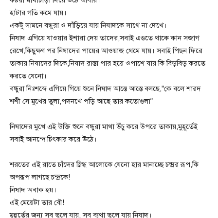
হাটার গতি কমে যায়।
একটু সামনে বন্ধুরা ও দাঁড়িয়ে যায় নিষাদকে সাথে না দেখে।
নিষাদ এগিয়ে যাওয়ার ইশারা দেয় তাদের,সবাই এগুতে থাকে কান সজাগ
রেখে,কিছুক্ষণ পর নিষাদের পায়ের আওয়াজ থেমে যায়। সবাই পিছন ফিরে
তাকায় নিষাদের দিকে,নিষাদ রাস্তা পার হয়ে ওপাশে যায় কি বিড়বিড় করতে
করতে যেনো।
বন্ধুরা নিঃশব্দে এগিয়ে গিয়ে শুনে নিষাদ আস্তে আস্তে বলছে,”কে বলে শারদ
শশী সে মুখের তুলা,পদনখে পড়ি আছে তার কতোগুলা”
নিষাদের মুখে এই উক্তি শুনে বন্ধুরা মাথা উঁচু করে উপরে তাকায়,মুহূর্তেই
সবাই আনন্দে চিৎকার করে উঠে।
শরতের এই রাতে চাঁদের স্নিগ্ধ আলোকে যেনো হার মানাচ্ছে চন্দ্রর রূপ,কি
অপরূপ লাগছে চন্দ্রকে!
নিষাদ অবাক হয়।
এই মেয়েটা তার বৌ!
মুহুর্তের জন্য সব ভুলে যায়, সব ব্যথা ভুলে যায় নিষাদ।