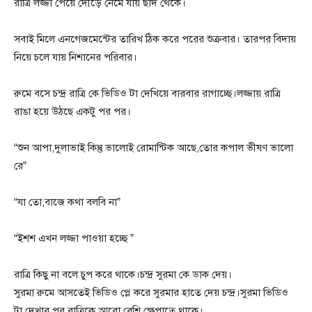
রাত্রি লজ্জা পেয়ে দৌড়ে নেমে যায় ছাদ থেকে।
সবাই মিলে এনগেজমেন্টের তারিখ ঠিক করে পরের শুক্রবার। তারপর বিদায়
নিয়ে চলে যায় নিশানের পরিবার।
রুমে বসে চন্দ্র রাত্রি কে ভিডিও টা দেখিয়ে বারবার রাগাচ্ছে।লজ্জায় রাত্রি
রাঙা হয়ে উঠছে একটু পর পর।
“শুন আপা,দুলাভাই কিন্তু ভালোই রোমান্টিক আছে,তোর কপাল ভীষণ ভালো
রে”
“যা তো,বাজে কথা বলবি না”
“ইশশ এখন লজ্জা পাওয়া হচ্ছে ”
রাত্রি কিছু না বলে চুপ করে থাকে।চন্দ্র সুরমা কে ডাক দেয়।
সুরমা রুমে আসতেই ভিডিও প্লে করে সুরমার হাতে দেয় চন্দ্র।সুরমা ভিডিও
টা দেখার পর রাত্রিকে আরো বেশি ক্ষেপাতে থাকে।