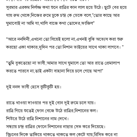
সুরমার এরকম নির্লজ্জ কথা শুনে রাত্রির কান লাল হয়ে উঠে। ছুটে বের হয়ে
যায় রুম থেকে,নিজের রুমে ঢুকে চন্দ্র কে ডেকে বলে,”তোর কাছে আর
ঘুমাবোই না আমি যা,খালি বাজে কথা তোদের,ফাজিল”
“আরে ননদিনী,এখনো তো বিয়েই হলো না,এখনই বুঝি অভ্যেস করা শুরু
করছো একা থাকার,দুদিন পর তো নিশান ভাইয়ের সাথে থাকা লাগবে। ”
“তুমি বুঝতেছো না ভাবী,আমার সাথে ঘুমালে তো আর রাতে প্রেমালাপ
করতে পারবে না,তাই একটা বাহানা দিয়ে চলে গেছে আপা”
দুই ননদ ভাবী হেসে কুটিকুটি হয়।
রাতে খাওয়া দাওয়ার পর দুই বোন দুই রুমে চলে যায়।
রাত্রি গিয়ে শুতেই ফোন বেজে উঠে রাত্রির,নিশানের কল।
শিউরে উঠে রাত্রি নিশানের নাম দেখে।
সন্ধ্যায় চন্দ্র রাত্রির ফোনে নিশানের নাম্বার সেভ করে দিয়েছে।
স্ক্রিনের দিকে তাকিয়ে থাকতে থাকতে কল কেটে যায়,রিসিভ করে না