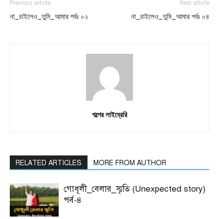
Previous article
Next article
না_চাইলেও_তুমি_আমার পর্বঃ ০২
না_চাইলেও_তুমি_আমার পর্বঃ ০৪
গল্পের লাইব্রেরি
RELATED ARTICLES
MORE FROM AUTHOR
গোধূলী_বেলার_স্মৃতি (Unexpected story)
পর্ব-৪