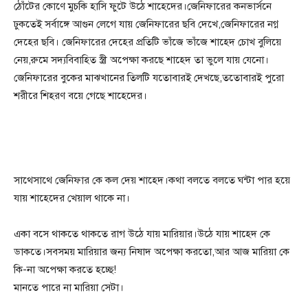
ঠোঁটের কোণে মুচকি হাসি ফুটে উঠে শাহেদের।জেনিফারের কনভার্সনে
ঢুকতেই সর্বাঙ্গে আগুন লেগে যায় জেনিফারের ছবি দেখে,জেনিফারের নগ্ন
দেহের ছবি। জেনিফারের দেহের প্রতিটি ভাঁজে ভাঁজে শাহেদ চোখ বুলিয়ে
নেয়,রুমে সদ্যবিবাহিত স্ত্রী অপেক্ষা করছে শাহেদ তা ভুলে যায় যেনো।
জেনিফারের বুকের মাঝখানের তিলটি যতোবারই দেখছে,ততোবারই পুরো
শরীরে শিহরণ বয়ে গেছে শাহেদের।
সাথেসাথে জেনিফার কে কল দেয় শাহেদ।কথা বলতে বলতে ঘন্টা পার হয়ে
যায় শাহেদের খেয়াল থাকে না।
একা বসে থাকতে থাকতে রাগ উঠে যায় মারিয়ার।উঠে যায় শাহেদ কে
ডাকতে।সবসময় মারিয়ার জন্য নিষাদ অপেক্ষা করতো,আর আজ মারিয়া কে
কি-না অপেক্ষা করতে হচ্ছে!
মানতে পারে না মারিয়া সেটা।