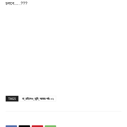
চলবে…..???
TAGS
না_চাইলেও_তুমি_আমার পর্বঃ ০২