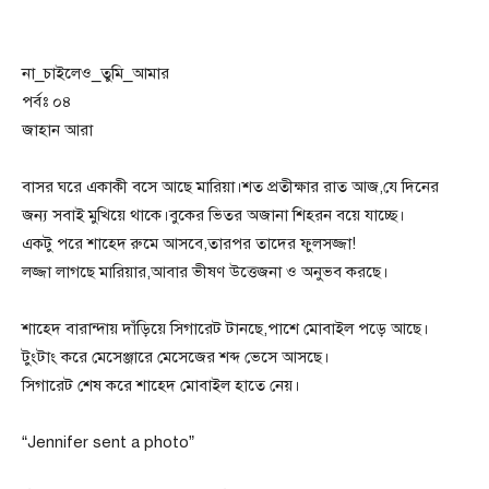
না_চাইলেও_তুমি_আমার
পর্বঃ ০৪
জাহান আরা
বাসর ঘরে একাকী বসে আছে মারিয়া।শত প্রতীক্ষার রাত আজ,যে দিনের
জন্য সবাই মুখিয়ে থাকে।বুকের ভিতর অজানা শিহরন বয়ে যাচ্ছে।
একটু পরে শাহেদ রুমে আসবে,তারপর তাদের ফুলসজ্জা!
লজ্জা লাগছে মারিয়ার,আবার ভীষণ উত্তেজনা ও অনুভব করছে।
শাহেদ বারান্দায় দাঁড়িয়ে সিগারেট টানছে,পাশে মোবাইল পড়ে আছে।
টুংটাং করে মেসেঞ্জারে মেসেজের শব্দ ভেসে আসছে।
সিগারেট শেষ করে শাহেদ মোবাইল হাতে নেয়।
“Jennifer sent a photo”