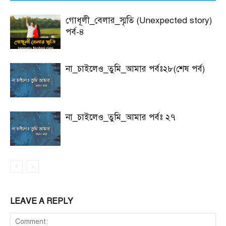
গোধূলী_বেলার_স্মৃতি (Unexpected story)
পর্ব-৪
না_চাইলেও_তুমি_আমার পর্বঃ২৮(শেষ পর্ব)
না_চাইলেও_তুমি_আমার পর্বঃ ২৭
LEAVE A REPLY