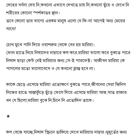
দেহের বর্ণনা দেয় নি,কখনো এভাবে দেখতে চায় নি,কখনো ছুঁয়ে ও দেখে নি
শরীরের কোনো স্পর্শকাতর স্থান।
তবে কেনো তার ভাগ্যে এরকম মানুষ এলো যে কি-না আগেই অন্য মেয়ের
সাথে!
চোখ মুখে পানি দিয়ে ওয়াশরুম থেকে বের হয় মারিয়া।
ফোন হাতে নিয়ে নিষাদের নাম্বারে কল করে,মারিয়া ভালো করে বুঝতে পারে
নিষাদ ছাড়া কেউ নেই মারিয়ার জন্য,সে-ই পারফেক্ট। আজীবন মারিয়া কে
পাগলের মতো ভালোবেসে ও যে কখনো ক্লান্ত হবে না।
কাকে ছেড়ে এসেছে মারিয়া এতোক্ষণে বুঝতে পারে,জীবনের সেরা জিনিস
নিজের হাতে আস্তাকুঁড়ে ছুঁড়ে ফেলে দিয়ে এসেছে মারিয়া আজ,সাত রাজার
ধন যে ছিলো,মারিয়া বুঝে নি,চিনে নি এতোদিন তাকে।
★
কল বেজে যাচ্ছে,নিষাদ স্ক্রিনে তাকিয়ে দেখে মারিয়ার নাম্বার।মুহূর্তের জন্য