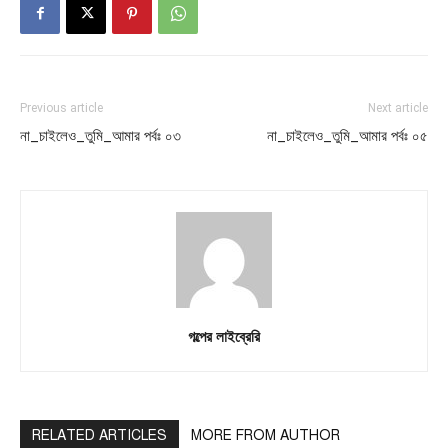
Previous article
Next article
না_চাইলেও_তুমি_আমার পর্বঃ ০৩
না_চাইলেও_তুমি_আমার পর্বঃ ০৫
গল্পের লাইব্রেরি
RELATED ARTICLES
MORE FROM AUTHOR