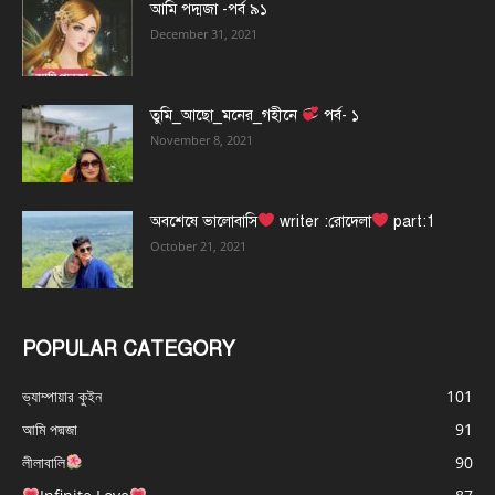
আমি পদ্মজা -পর্ব ৯১
December 31, 2021
তুমি_আছো_মনের_গহীনে
পর্ব- ১
November 8, 2021
অবশেষে ভালোবাসি
writer :রোদেলা
part:1
October 21, 2021
POPULAR CATEGORY
ভ্যাম্পায়ার কুইন
101
আমি পদ্মজা
91
লীলাবালি
90