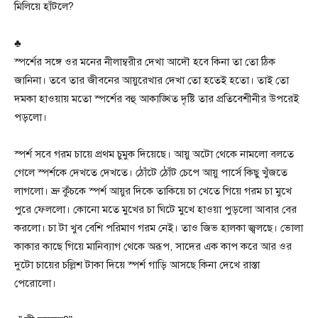
মিলিয়ে হাঁটলে?
♣
স্পর্শের সঙ্গে ওর মনের নীলাম্বরীর দেখা আদৌ হবে কিনা তা তো ঠিক
জানিনা। তবে তার জীবনের আয়ুরেখার দেখা তো হতেই হতো। তাই তো
দমকা হাওয়ায় মতো স্পর্শের বহু আকাঙ্খিত দৃষ্টি তার প্রতিবেশীনীর উপরেই
পড়লো।
স্পর্শ সবে গরম চায়ে প্রথম চুমুক দিয়েছে। আয়ু অটো থেকে নামলো বলতে
গেলে স্পর্শকে দেখতে দেখতে। ঠোঁটে ঠোঁট চেপে আয়ু পার্সে কিছু খুঁজতে
লাগলো। ভ্রু কুঁচকে স্পর্শ আয়ুর দিকে তাকিয়ে চা খেতে গিয়ে গরম চা মুখে
পুরে ফেললো। কোনো মতে মুখের চা ঘিটে মুখে হাওয়া পুড়লো আবার বের
করলো। চা টা খুব বেশি পরিমাণ গরম নেই। তাও জিভ হালকা জ্বলছে। ভোলা
কাকার কাছে গিয়ে মানিব্যাগ থেকে অরূপ, সাদের এক কাপ করে আর ওর
দুটো চায়ের চল্লিশ টাকা দিয়ে স্পর্শ গাড়ি আসছে কিনা দেখে রাস্তা
পেরোলো।