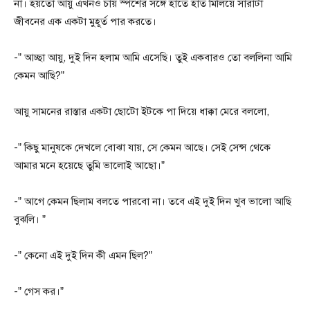
না। হয়তো আয়ু এখনও চায় স্পর্শের সঙ্গে হাতে হাত মিলিয়ে সারাটা
জীবনের এক একটা মুহূর্ত পার করতে।
-” আচ্ছা আয়ু, দুই দিন হলাম আমি এসেছি। তুই একবারও তো বললিনা আমি
কেমন আছি?”
আয়ু সামনের রাস্তার একটা ছোটো ইটকে পা দিয়ে ধাক্কা মেরে বললো,
-” কিছু মানুষকে দেখলে বোঝা যায়, সে কেমন আছে। সেই সেন্স থেকে
আমার মনে হয়েছে তুমি ভালোই আছো।”
-” আগে কেমন ছিলাম বলতে পারবো না। তবে এই দুই দিন খুব ভালো আছি
বুঝলি। ”
-” কেনো এই দুই দিন কী এমন ছিল?”
-” গেস কর।”