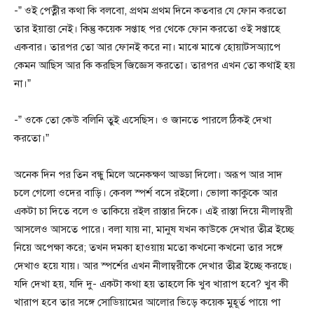
-” ওই পেত্নীর কথা কি বলবো, প্রথম প্রথম দিনে কতবার যে ফোন করতো
তার ইয়াত্তা নেই। কিন্তু কয়েক সপ্তাহ পর থেকে ফোন করতো ওই সপ্তাহে
একবার। তারপর তো আর ফোনই করে না। মাঝে মাঝে হোয়াটসঅ্যাপে
কেমন আছিস আর কি করছিস জিজ্ঞেস করতো। তারপর এখন তো কথাই হয়
না।”
-” ওকে তো কেউ বলিনি তুই এসেছিস। ও জানতে পারলে ঠিকই দেখা
করতো।”
অনেক দিন পর তিন বন্ধু মিলে অনেকক্ষণ আড্ডা দিলো। অরূপ আর সাদ
চলে গেলো ওদের বাড়ি। কেবল স্পর্শ বসে রইলো। ভোলা কাকুকে আর
একটা চা দিতে বলে ও তাকিয়ে রইল রাস্তার দিকে। এই রাস্তা দিয়ে নীলাম্বরী
আসলেও আসতে পারে। বলা যায় না, মানুষ যখন কাউকে দেখার তীব্র ইচ্ছে
নিয়ে অপেক্ষা করে; তখন দমকা হাওয়ায় মতো কখনো কখনো তার সঙ্গে
দেখাও হয়ে যায়। আর স্পর্শের এখন নীলাম্বরীকে দেখার তীব্র ইচ্ছে করছে।
যদি দেখা হয়, যদি দু- একটা কথা হয় তাহলে কি খুব খারাপ হবে? খুব কী
খারাপ হবে তার সঙ্গে সোডিয়ামের আলোর ভিড়ে কয়েক মুহূর্ত পায়ে পা