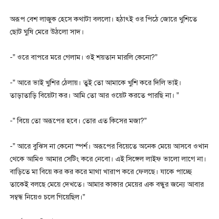
অরূপ বেশ লাজুক হেসে কথাটা বললো। হঠাৎই ওর পিঠে জোরে খুশিতে
ছোট ঘুষি মেরে উঠলো সাদ।
-” ওরে বাপরে মরে গেলাম। ওই শয়তান মারলি কেনো?”
-” আরে ভাই খুশির ঠেলায়। তুই তো আমাকে খুশি করে দিলি ভাই।
তাড়াতাড়ি বিয়েটা কর। আমি তো আর ওয়েট করতে পারছি না। ”
-” বিয়ে তো অরূপের হবে। তোর এত কিসের মজা?”
-” আরে বুঝিস না কেনো স্পর্শ। অরূপের বিয়েতে অনেক মেয়ে আসবে ওখান
থেকে আমিও আমার সেটিং করে নেবো। এই সিঙ্গেল লাইফ ভালো লাগে না।
বাড়িতে মা বিয়ে কর কর করে মাথা খারাপ করে ফেলছে। যাকে পাচ্ছে
তাকেই বলছে মেয়ে দেখতে। আমার কাকার মেয়ের এক বন্ধুর জন্যে আবার
সম্বন্ধ নিয়েও চলে গিয়েছিল।”