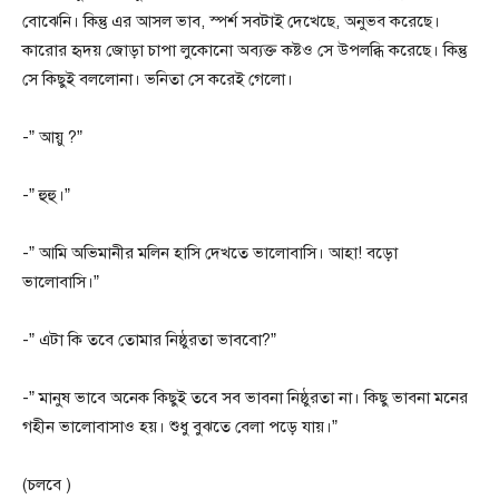
বোঝেনি। কিন্তু এর আসল ভাব, স্পর্শ সবটাই দেখেছে, অনুভব করেছে।
কারোর হৃদয় জোড়া চাপা লুকোনো অব্যক্ত কষ্টও সে উপলব্ধি করেছে। কিন্তু
সে কিছুই বললোনা। ভনিতা সে করেই গেলো।
-” আয়ু ?”
-” হুহু।”
-” আমি অভিমানীর মলিন হাসি দেখতে ভালোবাসি। আহা! বড়ো
ভালোবাসি।”
-” এটা কি তবে তোমার নিষ্ঠুরতা ভাববো?”
-” মানুষ ভাবে অনেক কিছুই তবে সব ভাবনা নিষ্ঠুরতা না। কিছু ভাবনা মনের
গহীন ভালোবাসাও হয়। শুধু বুঝতে বেলা পড়ে যায়।”
(চলবে )