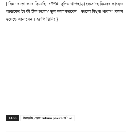
{ বিঃ : বড়ো করে দিয়েছি। গল্পটা দুদিন খাপছাড়া লেগেছে নিজের কাছেও।
আজকের টা কী ঠিক হলো? ভুল ক্ষমা করবেন । ভালো কিংবা খারাপ কেমন
হয়েছে জানাবেন । হ্যাপি রিডিং }
TAGS
নীলাম্বরীর_প্রেমে Tuhina pakira পর্ব : ১৩