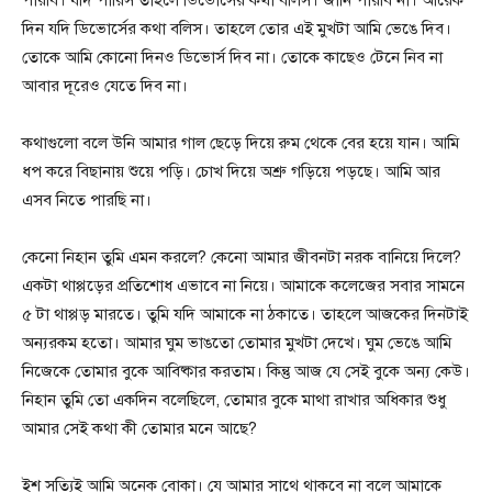
পারবি। যদি পারিস তাহলে ডিভোর্সের কথা বলিস। জানি পারবি না। আরেক
দিন যদি ডিভোর্সের কথা বলিস। তাহলে তোর এই মুখটা আমি ভেঙে দিব।
তোকে আমি কোনো দিনও ডিভোর্স দিব না। তোকে কাছেও টেনে নিব না
আবার দূরেও যেতে দিব না।
কথাগুলো বলে উনি আমার গাল ছেড়ে দিয়ে রুম থেকে বের হয়ে যান। আমি
ধপ করে বিছানায় শুয়ে পড়ি। চোখ দিয়ে অশ্রু গড়িয়ে পড়ছে। আমি আর
এসব নিতে পারছি না।
কেনো নিহান তুমি এমন করলে? কেনো আমার জীবনটা নরক বানিয়ে দিলে?
একটা থাপ্পড়ের প্রতিশোধ এভাবে না নিয়ে। আমাকে কলেজের সবার সামনে
৫ টা থাপ্পড় মারতে। তুমি যদি আমাকে না ঠকাতে। তাহলে আজকের দিনটাই
অন্যরকম হতো। আমার ঘুম ভাঙতো তোমার মুখটা দেখে। ঘুম ভেঙে আমি
নিজেকে তোমার বুকে আবিষ্কার করতাম। কিন্তু আজ যে সেই বুকে অন্য কেউ।
নিহান তুমি তো একদিন বলেছিলে, তোমার বুকে মাথা রাখার অধিকার শুধু
আমার সেই কথা কী তোমার মনে আছে?
ইশ সত্যিই আমি অনেক বোকা। যে আমার সাথে থাকবে না বলে আমাকে