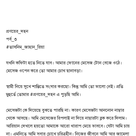
প্রণয়ের_দহন
পর্ব_৩
#তাসনিম_জাহান_রিয়া
যখনি কফিটা হতে নিতে যাব। আমার ফোনের মেসেজ টোন বেজে ওঠে।
মেসেজ ওপেন করে তো আমার চোখ ছানাবড়া।
স্বামী নিয়ে সুখে শান্তিতে সংসার করছো। কিন্তু আমি তো ভালো নেই। প্রতি
মুহুর্তে তোমার #প্রণয়ের_দহন এ পুড়ছি আমি।
মেসেজটা কে দিয়েছে বুঝতে পারছি না। কারণ মেসেজটা আননোন নাম্বার
থেকে আসছে। আমি মেসেজের রিপলাই না দিয়ে নাম্বারটা ব্লক করে দিলাম।
আরিয়ান দেখলে হয়তো আমাকে আরো খারাপ মেয়ে ভাববে। যেটা আমি চায়
না। এমনিতে আমি সবার চোখে চরিত্রহীন। নিজের জীবনে আমি আর জামেলা