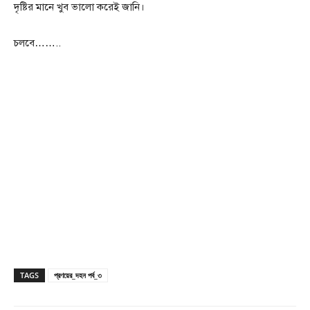
দৃষ্টির মানে খুব ভালো করেই জানি।
চলবে……..
TAGS
প্রণয়ের_দহন পর্ব_৩