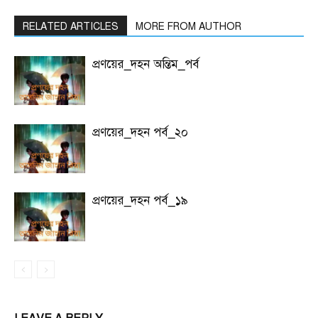
RELATED ARTICLES
MORE FROM AUTHOR
প্রণয়ের_দহন অন্তিম_পর্ব
প্রণয়ের_দহন পর্ব_২০
প্রণয়ের_দহন পর্ব_১৯