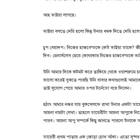
আহ ভাইয়া লাগছে।
ভাইয়া বলতে দেরি হলো কিন্তু উনার ধমক দিতে দেরি হল
চুপ বেয়াদপ। নিজের হাজবেন্ডকে কেউ ভাইয়া ডাকে? জ
দিব। মেনার্সলেস মেয়ে কোথাকার নিজের হাজবেন্ডকে ভা
উনি আমার দিকে কটমট করে তাকিয়ে থেকে ওয়াশরুমে চল
ভালো করেই বুঝতে পারছি উনি বাবার কথাগুলোই আমাকে 
তাই সুযোগ পেয়ে আমার ওপর টর্নেডো বয়ে দিলেন।
হঠাৎ আমার নজর যায় বুকসেলফে রাখা উনার একটা ডায়ে
আয়না নামটা লেখা। তাহলে ডায়েরীটা আয়না আপুকে নিয়
পারব। আয়না আপু সম্পর্কে কিছু জানতে পারলে উনাক
ডায়েরী প্রথম পাতায় এক জোড়া চোখ আঁকা। এতো সুন্দর