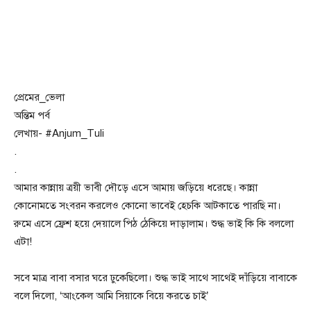
প্রেমের_ভেলা
অন্তিম পর্ব
লেখায়- #Anjum_Tuli
.
.
আমার কান্নায় ত্রয়ী ভাবী দৌড়ে এসে আমায় জড়িয়ে ধরেছে। কান্না
কোনোমতে সংবরন করলেও কোনো ভাবেই হেচকি আটকাতে পারছি না।
রুমে এসে ফ্রেশ হয়ে দেয়ালে পিঠ ঠেকিয়ে দাড়ালাম। শুদ্ধ ভাই কি কি বললো
এটা!
সবে মাত্র বাবা বসার ঘরে ঢুকেছিলো। শুদ্ধ ভাই সাথে সাথেই দাঁড়িয়ে বাবাকে
বলে দিলো, ‘আংকেল আমি সিয়াকে বিয়ে করতে চাই’