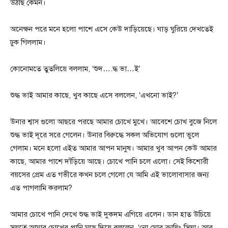
উঠছি কেমন।
অনেক্ষন পরে মনে হলো পাশে এসে কেউ দাড়িয়েছে। ঘাড় ঘুরিয়ে দেখতেই
ঢুক গিললাম।
কোনোমতে তুতলিয়ে বললাম, ‘শুদ….দ্ধ ভা…ই’
শুদ্ধ ভাই আমার কাছে, খুব কাছে এসে বললেন, ‘এখনো ভাই?’
উনার শ্বাস গুলো আছরে পরছে আমার চোখে মুখে। আবেশে চোখ বুজে নিলে
শুদ্ধ ভাই দূরে সরে গেলেন। উনার বিরুদ্ধে সকল অভিযোগ গুলো ভুলে
গেলাম। মনে হলো এইত আমার আপন মানুষ। আমার খুব আপন কেউ আমার
কাছে, আমার পাশে দাঁড়িয়ে আছে। চোখে পানি চলে এলো। সেই কিশোরী
বয়সের প্রেম এত গভীরে কখন চলে গেলো যে আমি এই ভালোবাসার জন্য
এত পাগলামি করলাম?
আমার চোখে পানি দেখে শুদ্ধ ভাই দুকদম এগিয়ে এলেন। ডান হাত উচিয়ে
সযত্নে আমার চোখের পানি মুছে দিয়ে বললেন, ‘নো মোর ক্রায়িং সিয়া। আর