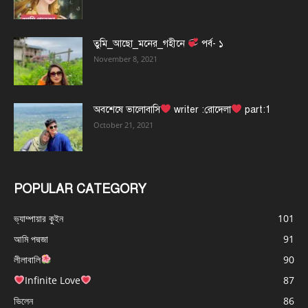
তুমি_আছো_মনের_গহীনে
পর্ব- ১
November 8, 2021
অবশেষে ভালোবাসি
writer :রোদেলা
part:1
October 21, 2021
POPULAR CATEGORY
ভ্যাম্পায়ার কুইন
101
আমি পদ্মজা
91
লীলাবালি
90
Infinite Love
87
ভিলেন
86