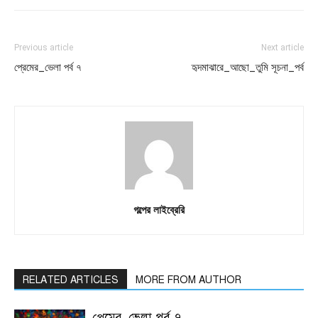
Previous article
Next article
প্রেমের_ভেলা পর্ব ৭
হৃদমাঝারে_আছো_তুমি সূচনা_পর্ব
গল্পের লাইব্রেরি
RELATED ARTICLES
MORE FROM AUTHOR
প্রেমের_ভেলা পর্ব ৭