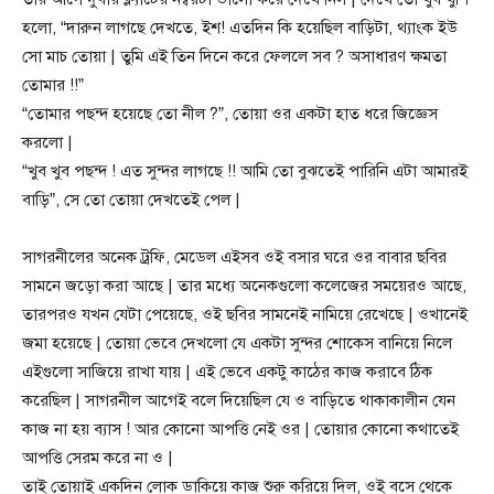
হলো, “দারুন লাগছে দেখতে, ইশ! এতদিন কি হয়েছিল বাড়িটা, থ্যাংক ইউ
সো মাচ তোয়া | তুমি এই তিন দিনে করে ফেললে সব ? অসাধারণ ক্ষমতা
তোমার !!”
“তোমার পছন্দ হয়েছে তো নীল ?”, তোয়া ওর একটা হাত ধরে জিজ্ঞেস
করলো |
“খুব খুব পছন্দ ! এত সুন্দর লাগছে !! আমি তো বুঝতেই পারিনি এটা আমারই
বাড়ি”, সে তো তোয়া দেখতেই পেল |
সাগরনীলের অনেক ট্রফি, মেডেল এইসব ওই বসার ঘরে ওর বাবার ছবির
সামনে জড়ো করা আছে | তার মধ্যে অনেকগুলো কলেজের সময়েরও আছে,
তারপরও যখন যেটা পেয়েছে, ওই ছবির সামনেই নামিয়ে রেখেছে | ওখানেই
জমা হয়েছে | তোয়া ভেবে দেখলো যে একটা সুন্দর শোকেস বানিয়ে নিলে
এইগুলো সাজিয়ে রাখা যায় | এই ভেবে একটু কাঠের কাজ করাবে ঠিক
করেছিল | সাগরনীল আগেই বলে দিয়েছিল যে ও বাড়িতে থাকাকালীন যেন
কাজ না হয় ব্যাস ! আর কোনো আপত্তি নেই ওর | তোয়ার কোনো কথাতেই
আপত্তি সেরম করে না ও |
তাই তোয়াই একদিন লোক ডাকিয়ে কাজ শুরু করিয়ে দিল, ওই বসে থেকে