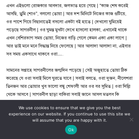
এখন এইগুলো রোজকার আবদার, জলভাত হয়ে গেছে | “কাজ শেষ করেই
আসছি, তুমি শোও”, বললো তোয়া | আর দশ মিনিটে নিজের কাজ গুটিয়ে,
ওর পাশে গিয়ে বিছানাতেই বসলো একটা বই হাতে | দেখলো ঘুমিয়েই
পড়েছে সাগরনীল | ওর ঘুমন্ত মুখটা দেখে হাসলো হালকা, এখানেই থাকে
এখন বেশিরভাগ সময় তোয়া, নিজের বাড়ি গেলে কেমন একা একা লাগে |
আর তাই মনে মনে সিদ্ধান্ত নিয়ে ফেলেছে | আর আলাদা আলাদা না, এইবার
সব সময় একসাথে থাকবে ওরা….
সামনের সপ্তাহে সাগরনীলের জন্মদিন পড়েছে | সেই অজুহাতে তোয়া ঠিক
করেছে যে ওরা সবাই মিলে ঘুরতে যাবে | সবাই বলতে, ওরা দুজন, নীলেশরা
তিনজন আর তোয়ার খুব ভালো বন্ধু শেফালী আর ওর বর সুমিত | ওরা দিল্লি
থেকে আসবে | সাগরনীল ছাড়া বাকিরা সবাই জানে আসল মতলব কি
তোয়ার, ওই মানে সাগরনীল আর নৈঋত ছাড়া |
We use cookies to ensure that we give you the best
দেখতে দেখতে বেড়ানোর সময় এসে পড়েছে | কোচিন এসেছে ওরা সবাই |
experience on our website. If you continue to use this site we
কেরালার ওই মনোরম পরিবেশ, সবুজ চারপাশ, সামনেই সমুদ্র, সবার
will assume that you are happy with it.
ল্যাপটপে আটকে থাকা চোখে যেন আরামের পরশ বুলিয়ে দিয়েছে | আর
Ok
নৈঋতের তো কথাই নেই, সে খুব খুশি | ওদের রিসোর্টটাও খুব সুন্দর, ওদের