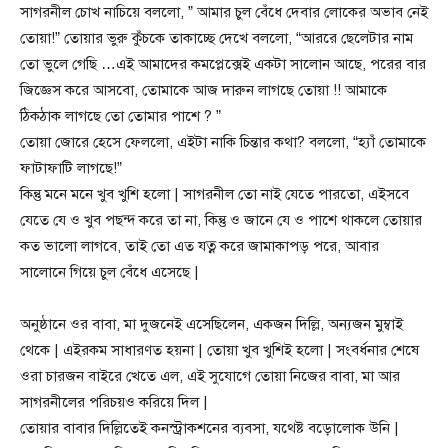
সাগরনীল চোখ নাচিয়ে বললো, ” আমার চুল বেঁধে দেবার লোকের অভাব নেই
তোয়া!” তোয়ার ভুরু কুঁচকে তাকাচ্ছে দেখে বললো, “আররে ছেলেটার নাম
তো ভুলে গেছি …এই আমাদের কমপ্লেক্সেই একটা সালোন আছে, পরের বার
জিজ্ঞেস করে আসবো, তোমাকে আজ দারুন লাগছে তোয়া !! আমাকে
ঠিকঠাক লাগছে তো তোমার পাশে ? ”
তোয়া জোরে হেসে ফেললো, এইটা নাকি চিন্তার কথা? বললো, “হ্যাঁ তোমাকে
ফাটাফাটি লাগছে!”
কিন্তু মনে মনে খুব খুশি হলো | সাগরনীল তো নাই যেতে পারতো, এইসবে
যেতে যে ও খুব পছন্দ করে তা না, কিন্তু ও জানে যে ও পাশে থাকলে তোয়ার
কত ভালো লাগবে, তাই তো এত যত্ন করে জামাকাপড় পরে, আবার
সালোনে গিয়ে চুল বেঁধে এসেছে |
অনুষ্ঠানে ওর বাবা, মা দুজনেই এসেছিলেন, একজন দিল্লি, অন্যজন মুম্বাই
থেকে | এইরকম সাধারণত হয়না | তোয়া খুব খুশিই হলো | সংবর্ধনার শেষে
ওরা চারজন বাইরে খেতে এল, এই সুযোগে তোয়া নিজের বাবা, মা আর
সাগরনীলের পরিচয়ও করিয়ে দিল |
তোয়ার বাবার দিল্লিতেই কনস্ট্রাকশনের ব্যবসা, যথেষ্ট বড়োলোক উনি |