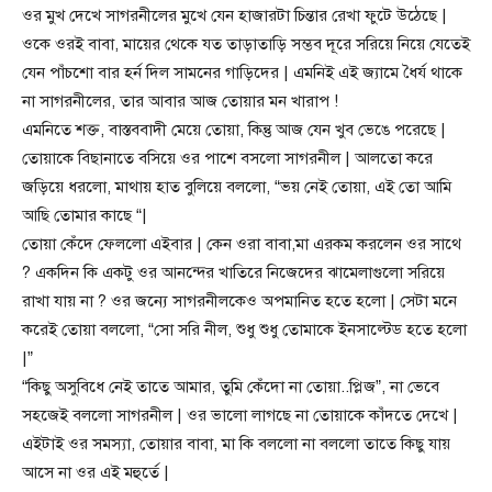
ওর মুখ দেখে সাগরনীলের মুখে যেন হাজারটা চিন্তার রেখা ফুটে উঠেছে |
ওকে ওরই বাবা, মায়ের থেকে যত তাড়াতাড়ি সম্ভব দূরে সরিয়ে নিয়ে যেতেই
যেন পাঁচশো বার হর্ন দিল সামনের গাড়িদের | এমনিই এই জ্যামে ধৈর্য থাকে
না সাগরনীলের, তার আবার আজ তোয়ার মন খারাপ !
এমনিতে শক্ত, বাস্তববাদী মেয়ে তোয়া, কিন্তু আজ যেন খুব ভেঙে পরেছে |
তোয়াকে বিছানাতে বসিয়ে ওর পাশে বসলো সাগরনীল | আলতো করে
জড়িয়ে ধরলো, মাথায় হাত বুলিয়ে বললো, “ভয় নেই তোয়া, এই তো আমি
আছি তোমার কাছে “|
তোয়া কেঁদে ফেললো এইবার | কেন ওরা বাবা,মা এরকম করলেন ওর সাথে
? একদিন কি একটু ওর আনন্দের খাতিরে নিজেদের ঝামেলাগুলো সরিয়ে
রাখা যায় না ? ওর জন্যে সাগরনীলকেও অপমানিত হতে হলো | সেটা মনে
করেই তোয়া বললো, “সো সরি নীল, শুধু শুধু তোমাকে ইনসাল্টেড হতে হলো
|”
“কিছু অসুবিধে নেই তাতে আমার, তুমি কেঁদো না তোয়া..প্লিজ”, না ভেবে
সহজেই বললো সাগরনীল | ওর ভালো লাগছে না তোয়াকে কাঁদতে দেখে |
এইটাই ওর সমস্যা, তোয়ার বাবা, মা কি বললো না বললো তাতে কিছু যায়
আসে না ওর এই মহুর্তে |