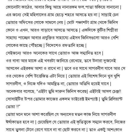
কোনোটা কাঠের, আবার কিছু আছে নানারকম ফল,পাতা শুকিয়ে বানানো |
এর জন্যে সেই মহিলাদের গ্রাম ছেড়ে শহরে আসতে হয় না | সাপ্লাই চেন
তোয়ার অফিসের লোকে সামলে নেয় | মোট পঞ্চাশটা গ্রাম থেকে জিনিস
কেনে ও এখন, আরও বাড়াবে আসতে আসতে | একদিকে কুটির শিপ্লীরা
সাহায্য পাচ্ছেন আবার প্রযুক্তির সাহায্যে এইসব জিনিসগুলো আরও বেশি
লোকের কাছে পৌঁছচ্ছে | বিদেশেও রফতানি হচ্ছে |
সেইজন্যে আরও অনেকের সাথে তোয়াও আজ সম্মানিত হবে |
ওর বাবা আর মাকে এই খবরটা জানিয়ে রেখেছে, তবে উনারা দুজনেই
আসবেন এইরকম আশা ও রাখে না | তবে ওর সাথে সাগরনীল যাবে আর সে
ওর থেকেও বেশি উত্তেজিত এটা নিয়ে | তোয়ার এই বিশেষ দিনে খুব খুশি
সাগরনীল, ও নিজে যদিও আমন্ত্রিত না, তোয়ার অতিথি হয়েই যাবে |
অনেকবার বলেছে, “এইটা তুমি দারুন জিনিস করেছ| এইটাই আসল চেঞ্জ!!
সোসাইটির উপর তোমার কাজের একদম ডাইরেক্ট ইমপ্যাক্ট | তুমি ব্রিলিয়ান্ট
তোয়া !!”
তোয়া মনে মনে আশা করেছিল যে অন্যদের মতন কাজ নিয়ে সাগরনীল
ঈর্ষাকাতর হবে না | চেয়েছিল যে তোয়ার এই কৃতিত্বকে সম্মান করবে, নিজের
সাথে তুলনা টেনে রেগে যাবে না বা ছোট করবে না | তাও একটু আশংকাও