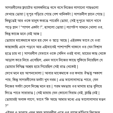
সাগরনীলের ফ্ল্যাটের ব্যালকনিতে বসে বসে নিজের লাগানো গাছগুলো
দেখছে তোয়া | দুপুর গড়িয়ে গেছে বেশ খানিকটা | সাগরনীল স্নানে গেছে |
কিছুতেই আর ওকে মানুষ করতে পারেনি তোয়া, সেই দুপুরে আগে খাবে
পড়ে স্নান ! “পাগল একটা !”, হাসলো তোয়া | ল্যাপটপ সামনে খোলা ওর,
কিন্তু কাজে মনে নেই আজ |
তোয়ার মাঝেমাঝে মনে হয় যেন ও স্বপ্নে আছে | এইরকম ভাবে যে ওরা
কাছাকাছি এসে পড়বে আর এইভাবেই পাশাপাশি থাকবে ওর যেন বিশ্বাস
হতে চায় না | সাগরনীল যেভাবে ওকে সেদিন ওরই বাবা, মায়ের কাছ থেকে
আড়াল করে নিয়ে এসেছিল, এমন ভাবে নিজের কাছে লুকিয়ে নিয়েছিল যে
তোয়ার নিশ্চিন্ত আশ্রয় হয়ে গিয়েছিল সেই রাত থেকেই |
দেখে মনে হয় আপনভোলা | আবার মাঝেমাঝে ওর কথায় ঔদ্ধত্ব প্ৰকাশ
পায়, কিন্তু সাগরনীলের মনটা খুব নরম | এত ভালোবাসতে পারে, যেন
নিজের সবটা ঢেলে দিচ্ছে মনে হয় | পরম মমতায় ওর মাথায় হাত বুলিয়ে
দিতে পারে সারারাত | সেই মায়ায় যেন কোনো বিরাম নেই, ক্লান্তি নেই |
তোয়ারই অবাক লাগে, ভাবে “কি আছে আমার মধ্যে এত ভালোবাসার মতন
?”
এইসব ও ভাবছে এমন সময় সাগরনীল এসে ওর পাশে দাঁড়িয়ে জিজ্ঞেস