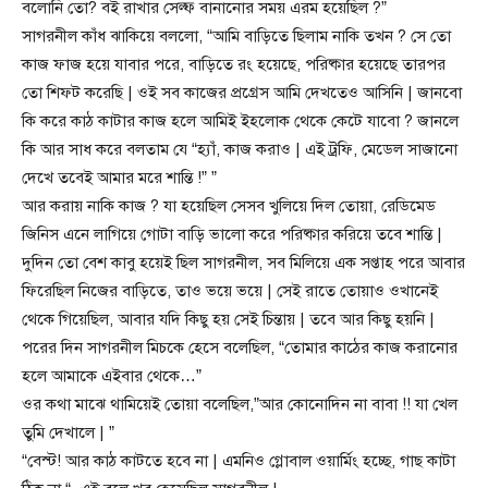
বলোনি তো? বই রাখার সেল্ফ বানানোর সময় এরম হয়েছিল ?”
সাগরনীল কাঁধ ঝাকিয়ে বললো, “আমি বাড়িতে ছিলাম নাকি তখন ? সে তো
কাজ ফাজ হয়ে যাবার পরে, বাড়িতে রং হয়েছে, পরিষ্কার হয়েছে তারপর
তো শিফট করেছি | ওই সব কাজের প্রগ্রেস আমি দেখতেও আসিনি | জানবো
কি করে কাঠ কাটার কাজ হলে আমিই ইহলোক থেকে কেটে যাবো ? জানলে
কি আর সাধ করে বলতাম যে “হ্যাঁ, কাজ করাও | এই ট্রফি, মেডেল সাজানো
দেখে তবেই আমার মরে শান্তি !” ”
আর করায় নাকি কাজ ? যা হয়েছিল সেসব খুলিয়ে দিল তোয়া, রেডিমেড
জিনিস এনে লাগিয়ে গোটা বাড়ি ভালো করে পরিষ্কার করিয়ে তবে শান্তি |
দুদিন তো বেশ কাবু হয়েই ছিল সাগরনীল, সব মিলিয়ে এক সপ্তাহ পরে আবার
ফিরেছিল নিজের বাড়িতে, তাও ভয়ে ভয়ে | সেই রাতে তোয়াও ওখানেই
থেকে গিয়েছিল, আবার যদি কিছু হয় সেই চিন্তায় | তবে আর কিছু হয়নি |
পরের দিন সাগরনীল মিচকে হেসে বলেছিল, “তোমার কাঠের কাজ করানোর
হলে আমাকে এইবার থেকে…”
ওর কথা মাঝে থামিয়েই তোয়া বলেছিল,”আর কোনোদিন না বাবা !! যা খেল
তুমি দেখালে | ”
“বেস্ট! আর কাঠ কাটতে হবে না | এমনিও গ্লোবাল ওয়ার্মিং হচ্ছে, গাছ কাটা