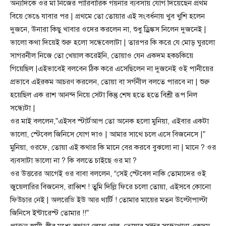
অন্যদিকে ওর মা নিজের পারিবারিক গয়নার ব্যবসায় যোগ দিয়েছেন প্রথম
বিয়ে ভেঙে যাবার পর | প্রথমে তো তোয়ার এই সংবর্ধনায় খুব খুশি হলেন
দুজনে, উনারা কিছু খাবার ওদের করলেন না, শুধু ড্রিঙ্কস নিলেন দুজনেই |
ভালো কথা দিয়েই শুরু হলো সন্ধেবেলাটা | তারপর কি করে যে মোড় ঘুরলো
সাগরনীল নিজে তো খেয়াল করেইনি, তোয়াও যেন একদম হকচকিয়ে
গিয়েছিল |এইভাবেই বলবেন ঠিক করে এসেছিলেন না দুজনেই ওই পানীয়ের
প্রভাবে এইরকম আচরণ করলেন, তোয়া বা সর্গনীল বলতে পারবে না | শুরু
হয়েছিল এক রাশ আনন্দ নিয়ে সেটা কিন্তু শেষ হতে হতে বিশ্রী রূপ নিল
সন্ধ্যেটা |
ওর মাই বললেন,”এইসব স্টার্টআপ তো অনেক হলো মুনিয়া, এইবার একটা
ভালো, স্টেবেল জিনিসে যোগ দাও | আমার সাথে চলে এসে বিজনেসে |”
মুনিয়া, ওরফে, তোয়া এই কথার কি মানে বের করবে বুঝলো না | মানে ? ওর
ব্যবসাটা ভালো না ? কি বলতে চাইছে ওর মা ?
ওর উত্তরের আগেই ওর বাবা বললেন, “সেই স্টেবেল নাকি তোমাদের ওই
জুয়েলারির বিজনেস, রাব্বিশ ! তুমি দিল্লি ফিরে চলো তোয়া, এইসবে কোনো
ফিউচার নেই | অলরেডি ইউ আর থার্টি ! তোমার মায়ের মতন উল্টোপাল্টা
জিনিসে ইন্টারেস্ট তোমার !!”