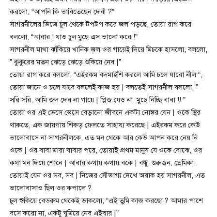
করলো, “আপনি কি ভাবিতেছেন দেবী ?”
সাগরনীলের ভিজে চুল থেকে টপটপ করে জল পড়ছে, তোয়া রাগ করে
বললো, “আবার ! যাও চুল মুছে এস ভালো করে !”
সাগরনীল মাথা ঝাঁকিয়ে খানিক জল ওর গায়েই দিয়ে মিচকে হাসলো, বললো,
” কুকুরের মতন ঝেড়ে ঝেড়ে শুকিয়ে নেব |”
তোয়া রাগ করে বললো, “এইরকম বদমাইশি করলে আমি চলে যাবো নীল “,
তোয়া জানে ও চলে যাবে বললেই কাজ হয় | বলতেই সাগরনীল বললো, ”
সরি সরি, আমি জল দেব না গায়ে | প্লিজ যেও না, মুছে নিচ্ছি বাবা !! ”
তোয়া ওর এই ভেসে ভেসে বেড়ানো জীবনে একটা নোঙ্গর যেন | ওকে স্থির
থাকতে, এক জায়গায় শিকড় ফেলতে সাহায্য করেছে | এইরকম করে কেউ
ভালোবাসে না সাগরনীলকে, এত মন থেকে আর কেউ আপন করে নেয় নি
ওকে | ওর বাবা মারা যাবার পরে, তোয়াই প্রথম মানুষ যে ওকে বোঝে, ওর
কথা মন দিয়ে শোনে | আবার কথায় কথায় বকে | বন্ধু, গুরুজন, প্রেমিকা,
তোয়াই যেন ওর সব, সব | নিজের সৌভাগ্য দেখে অবাক হয় সাগরনীল, এত
ভালোবাসাও ছিল ওর কপালে ?
চুল শুকিয়ে বেডরুম থেকেই ডাকলো, “এই তুমি কাজ করছো ? আমার পাশে
বসে করো না, একটু ঘুমিয়ে নেব এইবার |”