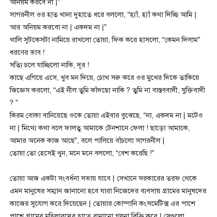
অনিয়ম করবে না |”
সাগরনীল ওর হাত খানা দুহাতে ধরে বললো, “হ্যাঁ, হ্যাঁ কথা দিচ্ছি আমি |
আর অনিয়ম করবো না | একদম না |”
খালি সুটকেসটা নামিয়ে রাখলো তোয়া, ফিক করে হাসলো, “কেমন দিলাম”
ধরণের ভাব !
সত্যি চলে যাচ্ছিলো নাকি, দূর !
কাছে এগিয়ে এসে, খুব মন দিয়ে, চোখ সরু করে ওর মুখের দিকে তাকিয়ে
জিজ্ঞেস করলো, “এই নীল তুমি কাঁদছো নাকি ? তুমি না বাস্তববাদী, যুক্তিবাদী
? ”
কিরম বোকা বানিয়েছে ওকে তোয়া এইবার বুঝেছে, “না, একদম না | মটেও
না | মিথ্যে কথা বলে ফালতু আমাকে টেনশানে ফেলা ! ছাড়ো আমাকে,
আমার অনেক কাজ আছে”, বলে পালিয়ে বাঁচলো সাগরনীল |
তোয়া তো হেসেই খুন, মনে মনে বললো, “বেশ করেছি !”
তোয়া আজ একটা সংবর্ধনা সভায় যাবে | সেখানে সরকারের তরফ থেকে
এমন মানুষের সম্মান জানানো হবে যারা নিজেদের ব্যবসায় গ্রামের মানুষদের
কাজের সুযোগ করে দিয়েছেন | তোয়ার কোম্পানি কংসমেটিক্স এর পাশে
পাশে গ্রামের মহিলারদের হাতে বানানো গয়না বিক্রি করে | সেগুলো