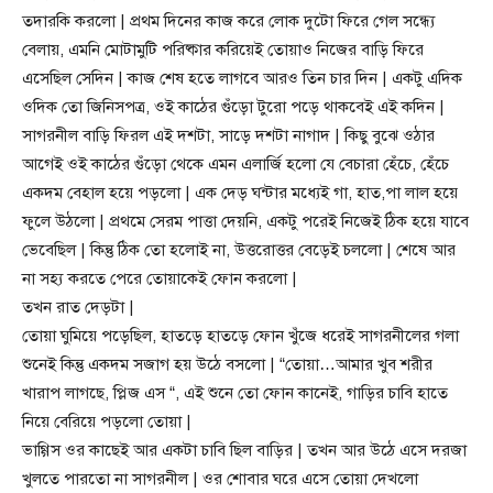
তদারকি করলো | প্রথম দিনের কাজ করে লোক দুটো ফিরে গেল সন্ধ্যে
বেলায়, এমনি মোটামুটি পরিষ্কার করিয়েই তোয়াও নিজের বাড়ি ফিরে
এসেছিল সেদিন | কাজ শেষ হতে লাগবে আরও তিন চার দিন | একটু এদিক
ওদিক তো জিনিসপত্র, ওই কাঠের গুঁড়ো টুরো পড়ে থাকবেই এই কদিন |
সাগরনীল বাড়ি ফিরল এই দশটা, সাড়ে দশটা নাগাদ | কিছু বুঝে ওঠার
আগেই ওই কাঠের গুঁড়ো থেকে এমন এলার্জি হলো যে বেচারা হেঁচে, হেঁচে
একদম বেহাল হয়ে পড়লো | এক দেড় ঘন্টার মধ্যেই গা, হাত,পা লাল হয়ে
ফুলে উঠলো | প্রথমে সেরম পাত্তা দেয়নি, একটু পরেই নিজেই ঠিক হয়ে যাবে
ভেবেছিল | কিন্তু ঠিক তো হলোই না, উত্তরোত্তর বেড়েই চললো | শেষে আর
না সহ্য করতে পেরে তোয়াকেই ফোন করলো |
তখন রাত দেড়টা |
তোয়া ঘুমিয়ে পড়েছিল, হাতড়ে হাতড়ে ফোন খুঁজে ধরেই সাগরনীলের গলা
শুনেই কিন্তু একদম সজাগ হয় উঠে বসলো | “তোয়া…আমার খুব শরীর
খারাপ লাগছে, প্লিজ এস “, এই শুনে তো ফোন কানেই, গাড়ির চাবি হাতে
নিয়ে বেরিয়ে পড়লো তোয়া |
ভাগ্গিস ওর কাছেই আর একটা চাবি ছিল বাড়ির | তখন আর উঠে এসে দরজা
খুলতে পারতো না সাগরনীল | ওর শোবার ঘরে এসে তোয়া দেখলো