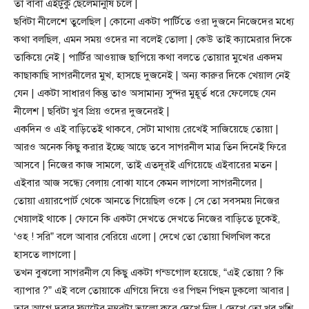
তা বাবা এইটুকু ছেলেমানুষি চলে |
ছবিটা নীলেশে তুলেছিল | কোনো একটা পার্টিতে ওরা দুজনে নিজেদের মধ্যে
কথা বলছিল, এমন সময় ওদের না বলেই তোলা | কেউ তাই ক্যামেরার দিকে
তাকিয়ে নেই | পার্টির আওয়াজ ছাপিয়ে কথা বলতে তোয়ার মুখের একদম
কাছাকাছি সাগরনীলের মুখ, হাসছে দুজনেই | অন্য কারুর দিকে খেয়াল নেই
যেন | একটা সাধারণ কিন্তু তাও অসামান্য সুন্দর মুহূর্ত ধরে ফেলেছে যেন
নীলেশ | ছবিটা খুব প্রিয় ওদের দুজনেরই |
একদিন ও এই বাড়িতেই থাকবে, সেটা মাথায় রেখেই সাজিয়েছে তোয়া |
আরও অনেক কিছু করার ইচ্ছে আছে তবে সাগরনীল মাত্র তিন দিনেই ফিরে
আসবে | নিজের কাজ সামলে, তাই এতদূরই এগিয়েছে এইবারের মতন |
এইবার আজ সন্ধ্যে বেলায় বোঝা যাবে কেমন লাগলো সাগরনীলের |
তোয়া এয়ারপোর্ট থেকে আনতে গিয়েছিল ওকে | সে তো সবসময় নিজের
খেয়ালই থাকে | ফোনে কি একটা দেখতে দেখতে নিজের বাড়িতে ঢুকেই,
‘ওহ ! সরি” বলে আবার বেরিয়ে এলো | দেখে তো তোয়া খিলখিল করে
হাসতে লাগলো |
তখন বুঝলো সাগরনীল যে কিছু একটা গন্ডগোল হয়েছে, “এই তোয়া ? কি
ব্যাপার ?” এই বলে তোয়াকে এগিয়ে দিয়ে ওর পিছন পিছন ঢুকলো আবার |
তার আগে দুবার ফ্ল্যাটের নম্বরটা ভালো করে দেখে নিল | দেখে তো খুব খুশি