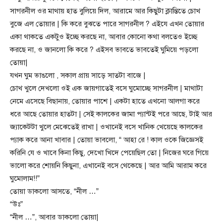
সাগরনীল ওর মাথায় হাত বুলিয়ে দিল, আরামে আর কিছুটা ক্লান্তিতে চোখ
বুজে এল তোয়ার | কি করে বুঝতে পারে সাগরনীল ? এইযে এখন তোয়ার
একা থাকতে একটুও ইচ্ছে করছে না, আবার কোনো কথা বলতেও ইচ্ছে
করছে না, ও জানলো কি করে ? এইসব ভাবতে ভাবতেই ঘুমিয়ে পড়লো
তোয়া|
যখন ঘুম ভাঙলো , সকাল প্রায় সাড়ে সাতটা বাজে |
চোখ খুলে দেখলো ওই এক জায়গাতেই বসে ঘুমোচ্ছে সাগরনীল | মাথাটা
নেমে এসেছে বিছানায়, তোয়ার পাশে | একটা হাতে এখনো আলগা করে
ধরে আছে তোয়ার হাতটা | সেই কালকের জামা প্যান্টই পরে আছে, টাই আর
জ্যাকেটটা খুলে মেঝেতেই রাখা | ওখানেই বসে খানিক খেয়েছে কালকের
প্যাক করে আনা খাবার | তোয়া ভাবলো, “ আহা রে ! কাল ওকে জিজ্ঞেসই
করিনি যে ও খাবে কিনা কিছু, দেখো খিদে পেয়েছিল তো | নিজের ঘরে গিয়ে
ভালো করে শোয়নি কিছুনা, এখানেই বসে থেকেছে | আর আমি আরাম করে
ঘুমোলাম!!”
তোয়া ডাকলো আসতে, “নীল …”
“উঃ”
“নীল …”, আবার ডাকলো তোয়া|