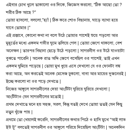
এইবার চোখ খুলে তাকালো ওর দিকে, জিজ্ঞেস করলো, “ঠিক আছো তো ?
শরীর ঠিক আছে ?”
তোয়া হাসলো, বললো,”হ্যাঁ | ঠিক করে শোও বিছানায়, ঘাড়ে ব্যাথা হয়ে
যাবে তোমার |”
এই প্রস্তাবে, কোনো কথা না বলে উঠে তোয়ার পাশেই শুয়ে পড়লো আর
মুহূর্তের মধ্যে একদম গভীর ঘুমে তলিয়ে গেল | তোয়া জেগে থাকলো, বেশ
অনেক্ষন | তারপর বিছানা ছেড়ে উঠে পড়লো | সাগরনীল ওর উঠে যাওয়াটা
বুঝতে পারেনি | অনেক রাত অব্দি জেগে বসেছিল ওর পাশেই, তাই এখন
একদম ঘুমিয়ে পড়েছে | তোয়া মুখ ধুয়ে এসে দেখলো যে ওর ফোনটা বন্ধ
করা আছে, অন করতেই অনেক মেসেজ ঢুকলো, বাবা আর মায়ের দুজনেরই |
ইচ্ছে করলো না ওর পড়ে দেখতে |
নিজের আঙ্গুলে সাগরনীলের দেয়া আংটিটা ঘুরিয়ে ঘুরিয়ে দেখলো |
আংটিটাও যেন সাগরনীলের মতোই |
প্রথম দেখাতে মনে হয় সহজ, সরল, কিন্তু যতই দেখে তোয়া ততই যেন কিছু
নতুন খুঁজে পায় |
প্রথমে তো খেয়ালই করেনি, সাগরনীলের কথার পিঠে ও হাসি মুখে “আই লাভ
ইউ টু” বলতেই সাগরনীল ওর আঙ্গুলে পরিয়ে দিয়েছিল আংটিটা | অনেকদিন