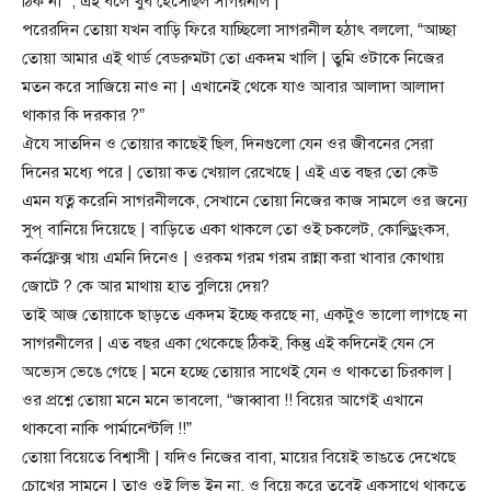
ঠিক না “, এই বলে খুব হেসেছিল সাগরনীল |
পরেরদিন তোয়া যখন বাড়ি ফিরে যাচ্ছিলো সাগরনীল হঠাৎ বললো, “আচ্ছা
তোয়া আমার এই থার্ড বেডরুমটা তো একদম খালি | তুমি ওটাকে নিজের
মতন করে সাজিয়ে নাও না | এখানেই থেকে যাও আবার আলাদা আলাদা
থাকার কি দরকার ?”
ঐযে সাতদিন ও তোয়ার কাছেই ছিল, দিনগুলো যেন ওর জীবনের সেরা
দিনের মধ্যে পরে | তোয়া কত খেয়াল রেখেছে | এই এত বছর তো কেউ
এমন যত্ন করেনি সাগরনীলকে, সেখানে তোয়া নিজের কাজ সামলে ওর জন্যে
সুপ্ বানিয়ে দিয়েছে | বাড়িতে একা থাকলে তো ওই চকলেট, কোল্ড্রিংকস,
কর্নফ্লেক্স খায় এমনি দিনেও | ওরকম গরম গরম রান্না করা খাবার কোথায়
জোটে ? কে আর মাথায় হাত বুলিয়ে দেয়?
তাই আজ তোয়াকে ছাড়তে একদম ইচ্ছে করছে না, একটুও ভালো লাগছে না
সাগরনীলের | এত বছর একা থেকেছে ঠিকই, কিন্তু এই কদিনেই যেন সে
অভ্যেস ভেঙে গেছে | মনে হচ্ছে তোয়ার সাথেই যেন ও থাকতো চিরকাল |
ওর প্রশ্নে তোয়া মনে মনে ভাবলো, “জাব্বাবা !! বিয়ের আগেই এখানে
থাকবো নাকি পার্মানেন্টলি !!”
তোয়া বিয়েতে বিশ্বাসী | যদিও নিজের বাবা, মায়ের বিয়েই ভাঙতে দেখেছে
চোখের সামনে | তাও ওই লিভ ইন না, ও বিয়ে করে তবেই একসাথে থাকতে