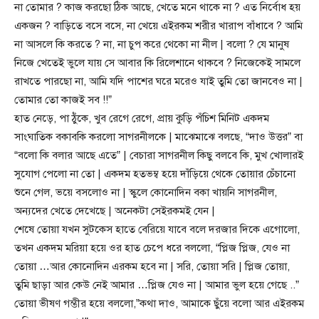
না তোমার ? কাজ করছো ঠিক আছে, খেতে মনে থাকে না ? এত নির্বোধ হয়
একজন ? বাড়িতে বসে বসে, না খেয়ে এইরকম শরীর খারাপ বাঁধাবে ? আমি
না আসলে কি করতে ? না, না চুপ করে থেকো না নীল | বলো ? যে মানুষ
নিজে খেতেই ভুলে যায় সে আবার কি রিলেশানে থাকবে ? নিজেকেই সামলে
রাখতে পারছো না, আমি যদি পাশের ঘরে মরেও যাই তুমি তো জানবেও না |
তোমার তো কাজই সব !!”
হাত নেড়ে, পা ঠুঁকে, খুব রেগে রেগে, প্রায় কুড়ি পঁচিশ মিনিট একদম
সাংঘাতিক বকাবকি করলো সাগরনীলকে | মাঝেমাঝে বলছে, “দাও উত্তর” বা
“বলো কি বলার আছে এতে” | বেচারা সাগরনীল কিছু বলবে কি, মুখ খোলারই
সুযোগ পেলো না তো | একদম হতভম্ব হয়ে দাঁড়িয়ে থেকে তোয়ার চেঁচানো
শুনে গেল, ভয়ে বসলোও না | স্কুলে কোনোদিন বকা খায়নি সাগরনীল,
অন্যদের খেতে দেখেছে | অনেকটা সেইরকমই যেন |
শেষে তোয়া যখন সুটকেস হাতে বেরিয়ে যাবে বলে দরজার দিকে এগোলো,
তখন একদম মরিয়া হয়ে ওর হাত চেপে ধরে বললো, “প্লিজ প্লিজ, যেও না
তোয়া …আর কোনোদিন এরকম হবে না | সরি, তোয়া সরি | প্লিজ তোয়া,
তুমি ছাড়া আর কেউ নেই আমার …প্লিজ যেও না | আমার ভুল হয়ে গেছে ..”
তোয়া ভীষণ গম্ভীর হয়ে বললো,”কথা দাও, আমাকে ছুঁয়ে বলো আর এইরকম