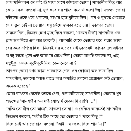
বেশ খানিকক্ষণ ওর কাঁধেই মাথা রেখে কাঁদলো তোয়া | সাগরনীল কিন্তু আর
কোনো কথা বললো না, চুপ করে ওর পাশে বসে থাকলো শুধু | যতক্ষণ তোয়া
কাঁদলো ওকে ধরে থাকলো, মাথায় হাত বুলিয়ে দিল | যেন ও বুঝতে পেরেছে
যে সান্ত্বনা চাই না তোয়ার, শুধু কেঁদে হালকা হতে চায় | তারপর তোয়া
সামলে নিল , নিজের চোখ মুছে নিয়ে বললো, “থাঙ্কস নীল”| সাগরনীল এক
গ্লাস জল নিয়ে এল আর চকলেট | আলমারি থেকে তোয়ার ঘরে পরার জামা
বের করে এগিয়ে দিল | নিজেই ওর হাতের ওই ব্রেসলেট, কানের দুল এইসব
অপটু হাতে খুলে এক জায়গায় রেখে দিল | তোয়া আপত্তি করলো না, এই
যত্নটুকু একদম লুটেপুটে নিল, কেন নেবে না ?
তারপর তোয়া যখন জামা পালটাতে গেল, ওর ফোনটা অফ করে দিল
সাগরনীল, ভাবলো “আজ রাতে আর অশান্তির কোনো প্রয়োজন নেই তোয়ার,
অনেক হয়েছে “|
তোয়া বাথরুম থেকেই শুনতে পেল, গান চালিয়েছে সাগরনীল | তোয়ার খুব
পছন্দের “সানশাইন অন মাই শোল্ডার্স মেকস মি হ্যাপি …” |
“সত্যি তো নীল তো আছে”, ভাবলো তোয়া | ও বেরিয়ে আসতেই সাগরনীল
জিজ্ঞেস করলো, “শরীর ঠিক আছে তো তোমার ? খাবে কিছু ?”
খিদে নেই আর তোয়ার, বললো, “আই এম ওকে, খিদে পায় নি |”