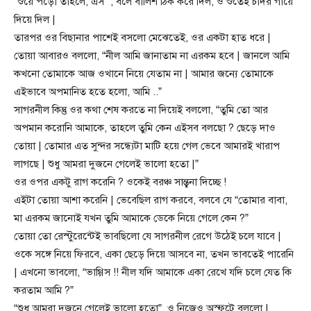
“শুয়ে পড়ো তাহলে, এস “, বলে বালিশ ঠিক করে দিল, ও শুতেই চাদর গায়ে
দিয়ে দিল |
তারপর ওর বিছানার পাশেই বসলো মেঝেতেই, ওর একটা হাত ধরে |
তোয়া আবারও বললো, “নীল আমি জানাতাম না এরকম হবে | জানলে আমি
কখনো তোমাকে আজ ওখানে নিয়ে যেতাম না | আমার জন্যে তোমাকে
এইভাবে অপমানিত হতে হলো, আমি ..”
সাগরনীল কিন্তু ওর কথা শেষ করতে না দিয়েই বললো, “তুমি তো আর
অপমান করোনি আমাকে, তাহলে তুমি কেন এইসব বলছো ? ছেড়ে দাও
তোয়া | তোমার এত সুন্দর সন্ধ্যেটা মাটি হয়ে গেল ভেবে আমারই খারাপ
লাগছে | শুধু আমরা দুজনে গেলেই ভালো হতো |”
ওর ওপর একটু রাগ করেনি ? ওকেই বরঞ্চ সান্ত্বনা দিচ্ছে !
এইটা তোয়া আশা করেনি | ভেবেছিল রাগ করবে, বলবে যে “তোমার বাবা,
মা এরকম জানোই যখন তুমি আমাকে ডেকে নিয়ে গেলে কেন ?”
তোয়া তো রেস্টুরেন্টেই ভাবছিলো যে সাগরনীল রেগে উঠেই চলে যাবে |
ওকে সঙ্গে নিয়ে ফিরবে, একা ছেড়ে দিয়ে আসবে না, তখন ভাবতেই পারেনি
| এখনো ভাবলো, “ভাগ্গিস !! নীল যদি আমাকে একা রেখে যদি চলে যেত কি
করতাম আমি ?”
“শুধু আমরা দুজনে গেলেই ভালো হতো”, ও নিজেও অস্ফুটে বললো |