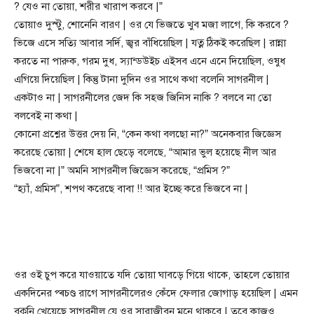
? যেও না তোয়া, শরীর খারাপ করবে |”
তোয়াও দুস্টু, শোনেনি বারণ | ওর যে ভিজতে খুব মজা লাগে, কি করবে ?
ভিজে এসে সত্যি আবার সর্দি, জ্বর বাঁধিয়েছিল | যত্ন ঠিকই করেছিল | রান্না
করতে না পারুক, গরম দুধ, স্যান্ডউইচ এইসব এনে এনে দিয়েছিল, ওষুধ
এগিয়ে দিয়েছিল | কিন্তু টানা দুদিন ওর সাথে কথা বলেনি সাগরনীল |
একটাও না | সাগরনীলের জেদ কি সহজ জিনিস নাকি ? বলবে না তো
বলবেই না কথা |
কোনো প্রশ্নের উত্তর দেয় নি, “কেন কথা বলছো না?” অনেকবার জিজ্ঞেস
করেছে তোয়া | শেষে হাল ছেড়ে বলেছে, “আমার ভুল হয়েছে নীল আর
ভিজবো না |” অমনি সাগরনীল জিজ্ঞেস করেছে, “প্রমিস ?”
“হ্যাঁ, প্রমিস”, শপথ করেছে বাবা !! আর ইচ্ছে করে ভিজবে না |
ওর ওই চুপ করে যাওয়াতে যদি তোয়া ঘাবড়ে গিয়ে থাকে, তাহলে তোয়ার
একদিনের প্ৰচণ্ড রাগে সাগরনীলেরও কেঁদে ফেলার জোগাড় হয়েছিল | এমন
বকুনি খেয়েছে সাগরনীল যে ওর সারাজীবন মনে থাকবে | তবে কাজও