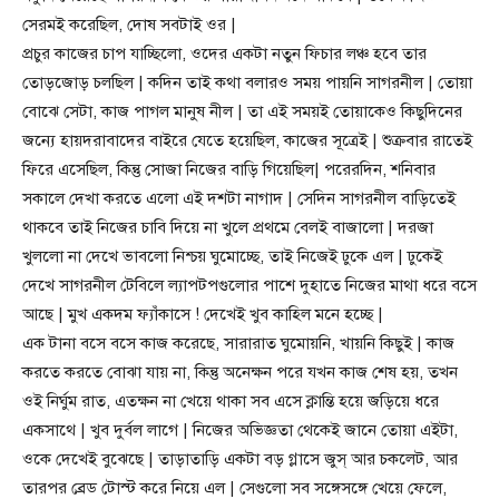
সেরমই করেছিল, দোষ সবটাই ওর |
প্রচুর কাজের চাপ যাচ্ছিলো, ওদের একটা নতুন ফিচার লঞ্চ হবে তার
তোড়জোড় চলছিল | কদিন তাই কথা বলারও সময় পায়নি সাগরনীল | তোয়া
বোঝে সেটা, কাজ পাগল মানুষ নীল | তা এই সময়ই তোয়াকেও কিছুদিনের
জন্যে হায়দরাবাদের বাইরে যেতে হয়েছিল, কাজের সূত্রেই | শুক্রবার রাতেই
ফিরে এসেছিল, কিন্তু সোজা নিজের বাড়ি গিয়েছিল| পরেরদিন, শনিবার
সকালে দেখা করতে এলো এই দশটা নাগাদ | সেদিন সাগরনীল বাড়িতেই
থাকবে তাই নিজের চাবি দিয়ে না খুলে প্রথমে বেলই বাজালো | দরজা
খুললো না দেখে ভাবলো নিশ্চয় ঘুমোচ্ছে, তাই নিজেই ঢুকে এল | ঢুকেই
দেখে সাগরনীল টেবিলে ল্যাপটপগুলোর পাশে দুহাতে নিজের মাথা ধরে বসে
আছে | মুখ একদম ফ্যাঁকাসে ! দেখেই খুব কাহিল মনে হচ্ছে |
এক টানা বসে বসে কাজ করেছে, সারারাত ঘুমোয়নি, খায়নি কিছুই | কাজ
করতে করতে বোঝা যায় না, কিন্তু অনেক্ষন পরে যখন কাজ শেষ হয়, তখন
ওই নির্ঘুম রাত, এতক্ষন না খেয়ে থাকা সব এসে ক্লান্তি হয়ে জড়িয়ে ধরে
একসাথে | খুব দুর্বল লাগে | নিজের অভিজ্ঞতা থেকেই জানে তোয়া এইটা,
ওকে দেখেই বুঝেছে | তাড়াতাড়ি একটা বড় গ্লাসে জুস্ আর চকলেট, আর
তারপর ব্রেড টোস্ট করে নিয়ে এল | সেগুলো সব সঙ্গেসঙ্গে খেয়ে ফেলে,