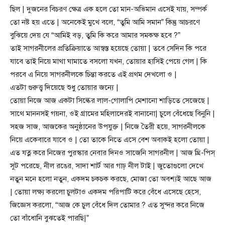
ছিল | দুজনের বিচরণ ক্ষেত্র এক হলে তো মান-অভিমান এসেই যায়, সম্পর্ক
তো নষ্ট হয় এতে | অনেকেই মুখে বলে, “তুমি আমি সমান” কিন্তু আচরণে
বুঝিয়ে দেয় যে “আমিই বড়, তুমি কি করে আমার সমকক্ষ হবে ?”
তাই সাগরনীলের প্রতিক্রিয়াতে আস্বস্ত হয়েছে তোয়া | তবে সেদিন কি পরে
যাবে তাই নিয়ে মাথা ঘামাতে বসলো যখন, তোয়ার হাসিই পেয়ে গেল | কি
পরবে এ নিয়ে সাগরনীলকে চিন্তা করতে এই প্রথম দেখলো ও |
এতটা গুরুত্ত্ব দিয়েছে শুধু তোয়ার জন্যে |
তোয়া নিজে আজ একটা সিল্কের লাল-গোলাপি মেশানো শাড়িতে সেজেছে |
সাথে মাননসই গয়না, ওই গ্রামের মহিলাদেরই বানানো| চুলে বেঁধেছে বিনুনি |
সহজ সাজ, আজকের অনুষ্ঠানের উপযুক্ত | নিজে তৈরী হয়ে, সাগরনীলকে
নিয়ে একেবারে যাবে ও | তো তাকে নিতে এসে বেশ অবাকই হলো তোয়া |
এত যত্ন করে নিজের পুরস্কার নেবার দিনও সাজেনি সাগরনীল | আজ থ্রি-পিস্
সুট পরেছে, নীল রঙের, সাদা শার্ট আর গাঢ় নীল টাই | জুতোগুলো দেখে
নতুন মনে হলো নতুন, একদম চকচক করছে, মোজা তো অবশ্যই আছে আজ
| তোয়া লক্ষ্য করলো চুলটাও একদম পরিপাটি করে বেঁধে এসেছে হেসে,
জিজ্ঞেস করলো, “আজ কে চুল বেঁধে দিল তোমার ? এত সুন্দর করে নিজে
তো বাঁধোনি বুঝতেই পারছি|”