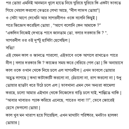
পর তোয়া এমনিই আনমনে খুলে হাতে নিয়ে ঘুরিয়ে ঘুরিয়ে কি একটা ভাবতে
গিয়ে খেয়াল করলো ভেতরে লেখা আছে, “নীল লাভস তোয়া”|
ও সেটা আগে দেখেনি আর সাগরনীলও ওকে বলেনি কিছুই |
পরে জিজ্ঞেস করেছিল তোয়া , “আগে বলোনি কেন আমাকে ?”
“একদিন নিজেই দেখতে পাবে জানতাম তো, বলার দরকার কি ? “,
সাগরনীল ওর ওই দুস্টু হাসিটা হেসেছিল |
সত্যি!
এই যেমন কাল ও জানতে পারলো, এইভাবে ওকে আগলে রাখতেও পারে
নীল | বলার দরকার কি ? কাজের সময় করে বেরিয়ে গেল তো | কি অনায়াসে
কাল ওকে ওখান থেকে নিয়ে চলে এল সাগরনীল | এখন ভাবলে তোয়ার
অদ্ভুত লাগছে | কথা কাটাকাটি করলো না, চেঁচালো না, রাগ করলো না | শুধু
তোয়ার হাতটা ধরে উঠে চলে এল | ভাবখানা এমন যেন অন্যরা ঝামেলা
করছে, চলো আমার এইখান থেকে নিজেদের বাড়ি চলে যাই, শান্তিতে থাকি |
“আবার খাবারও প্যাক করিয়ে এনেছে, পারেও বাবা !!!”, ভেবে জোরেই
হেসে ফেললো তোয়া |
কাল খুব মন খারাপ হয়ে গিয়েছিল, এখন মাথাটা পরিষ্কার, মনটাও হালকা
তোয়ার |