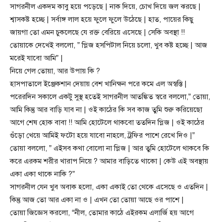
সাগরনীল একদম কাবু হয়ে পড়েছে | নাক দিয়ে, চোখ দিয়ে জল ঝরছে |
শ্বাসকষ্ট হচ্ছে | সর্বাঙ্গ লাল হয়ে ফুলে ফুলে উঠেছে | হাত, পায়ের কিছু
জায়গা তো এমন চুকলেছে যে রক্ত বেরিয়ে এসেছে | সেকি অবস্থা !!
তোয়াকে দেখেই বললো, ” প্লিজ হসপিটাল নিয়ে চলো, খুব কষ্ট হচ্ছে | আজ
মরেই যাবো আমি” |
নিয়ে গেল তোয়া, আর উপায় কি ?
হাসপাতালে ইঞ্জেকশান দেয়ায় বেশ খানিক্ষন পরে কমে এল অস্বস্তি |
পরেরদিন সকালে একটু সুস্থ হতেই সাগরনীল আতঙ্কিত স্বরে বললো,” তোয়া,
আমি কিন্তু আর বাড়ি যাব না | ওই কাঠের কি সব কাজ তুমি শুরু করিয়েছো
আগে শেষ হোক বাবা !! আমি হোটেলে থাকবো ততদিন প্লিজ | ওই কাঠের
গুঁড়ো খেয়ে আমিই ফটো হয়ে যাবো নাহলে, ট্রফির পাশে রেখে দিও |”
তোয়া বললো, ” এইসব কথা বোলো না প্লিজ | আর তুমি হোটেলে থাকবে কি
করে এরকম শরীর খারাপ নিয়ে ? আমার বাড়িতে থাকো | কেউ এই অবস্থায়
একা একা থাকে নাকি ?”
সাগরনীল যেন খুব অবাক হলো, একা একাই তো থেকে এসেছে ও এতদিন |
কিন্তু আজ তো আর একা না ও | এখন তো তোয়া আছে ওর পাশে |
তোয়া জিজ্ঞেস করলো, “নীল, তোমার কাঠে এইরকম এলার্জি হয় আগে