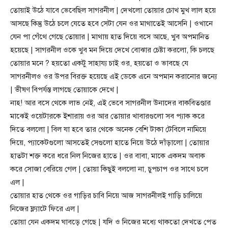
তোয়াই উঠে যাবে ভেবেছিল সাগরনীল | দেখলো তোয়ার চোখ মুখ লাল হয়ে
আসছে কিন্তু উঠে চলে যেতে হবে সেটা যেন ওর মাথাতেই আসেনি | ওখানে
যেন পা গেঁথে গেছে তোয়ার | মাথায় হাত দিয়ে বসে আছে, খুব অপমানিত
হয়েছে | সাগরনীল ওকে খুব মন দিয়ে দেখে বোঝার চেষ্টা করলো, কি চলছে
তোয়ার মনে ? হয়তো একটু সাহায্য চাই ওর, হয়তো ও ভাবছে যে
সাগরনীলও ওর উপর বিরক্ত হয়েছে এই ডেকে এনে অপমান করানোর জন্যে
| ভীষণ বিপর্যস্ত লাগছে তোয়াকে দেখে |
নাহ! আর বসে থেকে লাভ নেই, এই ভেবে সাগরনীল উনাদের বাকবিতণ্ডার
মাঝেই ওয়েটারকে ইশারায় ওর আর তোয়ার খাবারগুলো সব প্যাক করে
দিতে বললো | বিল যা হবে তার থেকে অনেক বেশি টাকা টেবিলে নামিয়ে
দিয়ে, প্যাকেটগুলো আসতেই সেগুলো হাতে নিয়ে উঠে দাঁড়ালো | তোয়ার
হাতটা শক্ত করে ধরে নিল নিজের হাতে | ওর বাবা, মাকে একদম অবাক
করে সোজা বেরিয়ে গেল | তোয়া কিছুই বললো না, চুপচাপ ওর সাথে চলে
এল |
তোয়ার হাত থেকে ওর গাড়ির চাবি নিয়ে আজ সাগরনীলই গাড়ি চালিয়ে
নিজের ফ্ল্যাটে ফিরে এল |
তোয়া যেন একদম ঘাবড়ে গেছে | যদি ও নিজের মধ্যে থাকতো দেখতে পেত