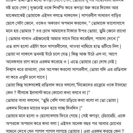
প্রাক্তন স্বামী-স্ত্রীর মধ্যে ঝগড়া লেগে গেল, তোয়ার সুন্দর সন্ধ্যেখানা একদম
নষ্ট হয়ে গেল | দুজনেই ওকে শিখন্ডি করে ঝগড়া শুরু করে দিলেন আর
মাঝেমাঝেই তোয়াকে এইসব বলতে থাকলেন | সাগরনীল সাধারণ বাড়ির
ছেলে সেটা জেনে, ওকেও অকারণ অপমান করলেন, ” তোমাকে ভালোবাসে
মনে হয় তোমার ? ওর চোখ আমাদের টাকার উপর তোয়া, তুমি জেনে রাখো
| তোমার বাবাও এইজন্যেই আমার সাথে বিয়ে করেছিল, পায়সা দেখে |”
এত রাগ হলো এইটা শুনে সাগরনীলের, খাওয়া থামিয়ে হাত গুটিয়ে নিল |
তোয়া না থাকলে তখনই উঠে চলে যেত | কিন্তু আজ উঠে এল না, আগে
অনেকবার রাগ করে এরকম করেছে ও | এতে তোয়ার তো দোষ নেই |
নিশ্বাস ধরে রাখলো, যেন অপেক্ষা করলো সাগরনীল, তোয়া যদি এর প্রতিবাদ
না করে এখুনি চলে যাবে |
তোয়া কিন্তু সঙ্গেসঙ্গেই প্রতিবাদ করে বললো,”নিজেদের প্রব্লেমে ওকে টানছো
কেন ? নীলকে ইনসাল্ট করে কোনো কথা বলবে না |”
তোয়ার বাবা বললেন, “তুমি বেশি গলা চড়িয়ে কথা বলো না তো তোয়া |
একদম নিজের মায়ের মতন হয়ে যাচ্ছ দিনদিন |”
তোয়ার মনে হলো ও ছেলেবেলায় ফিরে গেছে | সেই ঝগড়া, চেঁচামেচি, একে
অপরকে অপমান করে কথা বলা | এইসব অনেক বছর পর আবার চোখের
সামনে দেখে যেন পাগল পাগল লাগছে তোয়ার | এরা এরকম করছে কেন ?