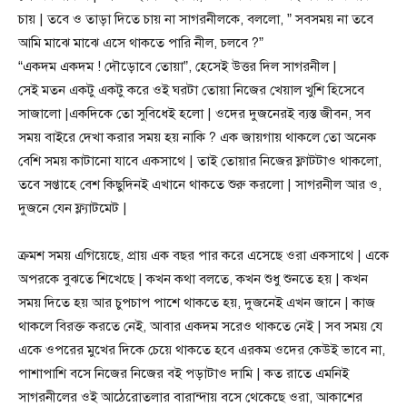
চায় | তবে ও তাড়া দিতে চায় না সাগরনীলকে, বললো, ” সবসময় না তবে
আমি মাঝে মাঝে এসে থাকতে পারি নীল, চলবে ?”
“একদম একদম ! দৌড়োবে তোয়া”, হেসেই উত্তর দিল সাগরনীল |
সেই মতন একটু একটু করে ওই ঘরটা তোয়া নিজের খেয়াল খুশি হিসেবে
সাজালো |একদিকে তো সুবিধেই হলো | ওদের দুজনেরই ব্যস্ত জীবন, সব
সময় বাইরে দেখা করার সময় হয় নাকি ? এক জায়গায় থাকলে তো অনেক
বেশি সময় কাটানো যাবে একসাথে | তাই তোয়ার নিজের ফ্লাটটাও থাকলো,
তবে সপ্তাহে বেশ কিছুদিনই এখানে থাকতে শুরু করলো | সাগরনীল আর ও,
দুজনে যেন ফ্ল্যাটমেট |
ক্রমশ সময় এগিয়েছে, প্রায় এক বছর পার করে এসেছে ওরা একসাথে | একে
অপরকে বুঝতে শিখেছে | কখন কথা বলতে, কখন শুধু শুনতে হয় | কখন
সময় দিতে হয় আর চুপচাপ পাশে থাকতে হয়, দুজনেই এখন জানে | কাজ
থাকলে বিরক্ত করতে নেই, আবার একদম সরেও থাকতে নেই | সব সময় যে
একে ওপরের মুখের দিকে চেয়ে থাকতে হবে এরকম ওদের কেউই ভাবে না,
পাশাপাশি বসে নিজের নিজের বই পড়াটাও দামি | কত রাতে এমনিই
সাগরনীলের ওই আঠেরোতলার বারান্দায় বসে থেকেছে ওরা, আকাশের