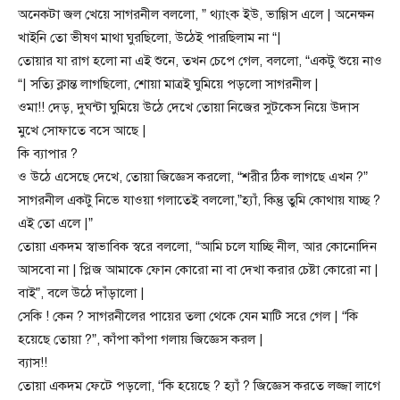
অনেকটা জল খেয়ে সাগরনীল বললো, ” থ্যাংক ইউ, ভাগ্গিস এলে | অনেক্ষন
খাইনি তো ভীষণ মাথা ঘুরছিলো, উঠেই পারছিলাম না “|
তোয়ার যা রাগ হলো না এই শুনে, তখন চেপে গেল, বললো, “একটু শুয়ে নাও
“| সত্যি ক্লান্ত লাগছিলো, শোয়া মাত্রই ঘুমিয়ে পড়লো সাগরনীল |
ওমা!! দেড়, দুঘন্টা ঘুমিয়ে উঠে দেখে তোয়া নিজের সুটকেস নিয়ে উদাস
মুখে সোফাতে বসে আছে |
কি ব্যাপার ?
ও উঠে এসেছে দেখে, তোয়া জিজ্ঞেস করলো, “শরীর ঠিক লাগছে এখন ?”
সাগরনীল একটু নিভে যাওয়া গলাতেই বললো,”হ্যাঁ, কিন্তু তুমি কোথায় যাচ্ছ ?
এই তো এলে |”
তোয়া একদম স্বাভাবিক স্বরে বললো, “আমি চলে যাচ্ছি নীল, আর কোনোদিন
আসবো না | প্লিজ আমাকে ফোন কোরো না বা দেখা করার চেষ্টা কোরো না |
বাই”, বলে উঠে দাঁড়ালো |
সেকি ! কেন ? সাগরনীলের পায়ের তলা থেকে যেন মাটি সরে গেল | “কি
হয়েছে তোয়া ?”, কাঁপা কাঁপা গলায় জিজ্ঞেস করল |
ব্যাস!!
তোয়া একদম ফেটে পড়লো, “কি হয়েছে ? হ্যাঁ ? জিজ্ঞেস করতে লজ্জা লাগে