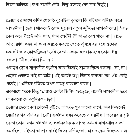
দিকে তাকিয়ে | কথা বলেনি কেউ, কিন্তু শুনেছে যেন কত কিছুই |
তোয়া ওর সাথে কদিন থেকেই বুঝেছিল বুঝলো কি পরিমান অনিয়ম করে
সাগরনীল | তোয়া থাকলেই রোজ দুবেলা বকুনি জুটতো সাগরনীলের | “এত
বেলা করে উঠেই কফি খাচ্ছ খালি পেটেই ?” আচ্ছা বেশ খাবে না | রাতে
ভাত, রুটি কিছুই না কাজ করতে করতে খেতে সুবিধে হয় বলে গুচ্ছের
চকলেট আর কোল্ডড্রিঙ্কস ! সেই দেখে একদম হতবাক হয়ে তোয়া শুধু
বললো, “নীল, এইটা ডিনার ?”
ওর মুখ দেখে সাগরনীল বকুনির ভয়ে নিজেই সামাল দিতে বললো, “না, না |
এইসব একদম খাই না আমি | এই আজই শুধু| ডিনার করবো তো, এই একটু
পরেই |” এদিকে ঘড়িতে তখন সাড়ে বারোটা বাজে |
একসাথে থেকে কিন্তু তোয়াও একটা জিনিস ছেড়েছে, বকেনি সাগরনীল তবে
যা করলো সে বকুনিরও বাড়া |
তোয়ার ছেলেবেলা থেকেই বৃষ্টিতে ভিজতে খুব ভালো লাগে, কিন্তু ভিজলেই
বেচারির খুব সর্দি হয় | সেটা একদিন লক্ষ্য করেছে সাগরনীল | পরেরবার বৃষ্টি
দেখে তোয়া যখন গুটিগুটি ব্যালকনির দিকে যাচ্ছে তখনই সাগরনীল বারণ
করেছিল, “এইতো আগের বারই ভিজে সর্দি হলো, আবার কেন ভিজতে যাচ্ছ