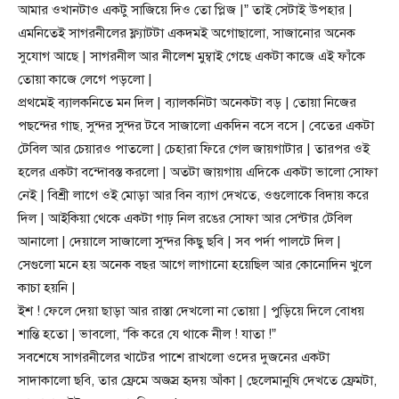
আমার ওখানটাও একটু সাজিয়ে দিও তো প্লিজ |” তাই সেটাই উপহার |
এমনিতেই সাগরনীলের ফ্ল্যাটটা একদমই অগোছালো, সাজানোর অনেক
সুযোগ আছে | সাগরনীল আর নীলেশ মুম্বাই গেছে একটা কাজে এই ফাঁকে
তোয়া কাজে লেগে পড়লো |
প্রথমেই ব্যালকনিতে মন দিল | ব্যালকনিটা অনেকটা বড় | তোয়া নিজের
পছন্দের গাছ, সুন্দর সুন্দর টবে সাজালো একদিন বসে বসে | বেতের একটা
টেবিল আর চেয়ারও পাতলো | চেহারা ফিরে গেল জায়গাটার | তারপর ওই
হলের একটা বন্দোবস্ত করলো | অতটা জায়গায় এদিকে একটা ভালো সোফা
নেই | বিশ্রী লাগে ওই মোড়া আর বিন ব্যাগ দেখতে, ওগুলোকে বিদায় করে
দিল | আইকিয়া থেকে একটা গাঢ় নিল রঙের সোফা আর সেন্টার টেবিল
আনালো | দেয়ালে সাজালো সুন্দর কিছু ছবি | সব পর্দা পালটে দিল |
সেগুলো মনে হয় অনেক বছর আগে লাগানো হয়েছিল আর কোনোদিন খুলে
কাচা হয়নি |
ইশ ! ফেলে দেয়া ছাড়া আর রাস্তা দেখলো না তোয়া | পুড়িয়ে দিলে বোধয়
শান্তি হতো | ভাবলো, “কি করে যে থাকে নীল ! যাতা !”
সবশেষে সাগরনীলের খাটের পাশে রাখলো ওদের দুজনের একটা
সাদাকালো ছবি, তার ফ্রেমে অজস্র হৃদয় আঁকা | ছেলেমানুষি দেখতে ফ্রেমটা,