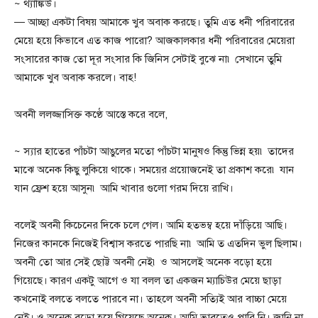
~ থ্যাঙ্কিউ।
— আচ্ছা একটা বিষয় আমাকে খুব অবাক করছে। তুমি এত ধনী পরিবারের
মেয়ে হয়ে কিভাবে এত কাজ পারো? আজকালকার ধনী পরিবারের মেয়েরা
সংসারের কাজ তো দূর সংসার কি জিনিস সেটাই বুঝে না৷ সেখানে তুমি
আমাকে খুব অবাক করলে। বাহ!
অবনী ললজ্জাসিক্ত কণ্ঠে আস্তে করে বলে,
~ স্যার হাতের পাঁচটা আঙুলের মতো পাঁচটা মানুষও কিন্তু ভিন্ন হয়৷ তাদের
মাঝে অনেক কিছু লুকিয়ে থাকে। সময়ের প্রয়োজনেই তা প্রকাশ করে৷ যান
যান ফ্রেশ হয়ে আসুন৷ আমি খাবার গুলো গরম দিয়ে রাখি।
বলেই অবনী কিচেনের দিকে চলে গেল। আমি হতভম্ব হয়ে দাঁড়িয়ে আছি।
নিজের কানকে নিজেই বিশ্বাস করতে পারছি না৷ আমি ত এতদিন ভুল ছিলাম।
অবনী তো আর সেই ছোট্ট অবনী নেই৷ ও আসলেই অনেক বড়ো হয়ে
গিয়েছে। কারণ একটু আগে ও যা বলল তা একজন ম্যাচিউর মেয়ে ছাড়া
কখনোই বলতে বলতে পারবে না। তাহলে অবনী সত্যিই আর বাচ্চা মেয়ে
নেই। ও অনেক বড়ো হয়ে গিয়েছে অনেক। আমি ভাবতেও পারি নি। জানি না