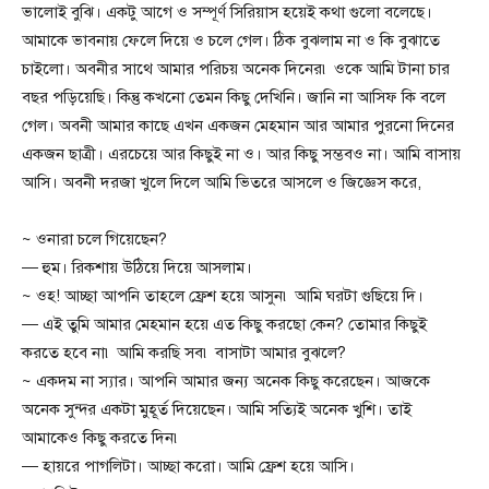
ভালোই বুঝি। একটু আগে ও সম্পূর্ণ সিরিয়াস হয়েই কথা গুলো বলেছে।
আমাকে ভাবনায় ফেলে দিয়ে ও চলে গেল। ঠিক বুঝলাম না ও কি বুঝাতে
চাইলো। অবনীর সাথে আমার পরিচয় অনেক দিনের৷ ওকে আমি টানা চার
বছর পড়িয়েছি। কিন্তু কখনো তেমন কিছু দেখিনি। জানি না আসিফ কি বলে
গেল। অবনী আমার কাছে এখন একজন মেহমান আর আমার পুরনো দিনের
একজন ছাত্রী। এরচেয়ে আর কিছুই না ও। আর কিছু সম্ভবও না। আমি বাসায়
আসি। অবনী দরজা খুলে দিলে আমি ভিতরে আসলে ও জিজ্ঞেস করে,
~ ওনারা চলে গিয়েছেন?
— হুম। রিকশায় উঠিয়ে দিয়ে আসলাম।
~ ওহ! আচ্ছা আপনি তাহলে ফ্রেশ হয়ে আসুন৷ আমি ঘরটা গুছিয়ে দি।
— এই তুমি আমার মেহমান হয়ে এত কিছু করছো কেন? তোমার কিছুই
করতে হবে না৷ আমি করছি সব৷ বাসাটা আমার বুঝলে?
~ একদম না স্যার। আপনি আমার জন্য অনেক কিছু করেছেন। আজকে
অনেক সুন্দর একটা মুহূর্ত দিয়েছেন। আমি সত্যিই অনেক খুশি। তাই
আমাকেও কিছু করতে দিন৷
— হায়রে পাগলিটা। আচ্ছা করো। আমি ফ্রেশ হয়ে আসি।