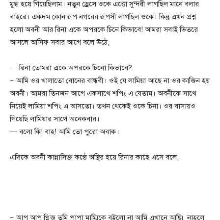
মুগ্ধ হয়ে গিয়েছিলাম। নতুন ড্রেসে ওকে এত্তো সুন্দরী লাগছিল মানে বলার
বাইরে। একদম কোন রূপ নগরের রূপসী লাগছিল ওকে। কিন্তু এখন প্রশ্ন
হলো অবনী আর রিনা একে অপরকে চিনে কিভাবে! আমরা সবাই ভিতরে
আসলে আসিফ সবার আগে বলে উঠে,
— রিনা তোমরা একে অপরকে চিনো কিভাবে?
~ আমি ওর খালাতো বোনের বান্ধবী। ওই যে লামিয়া আছে না ওর কাজিন হয়
অবনী। আমরা তিনজন আগে একসাথে শপিং এ যেতাম। অবনীকে সাথে
নিয়েই লামিয়া শপিং এ আসতো। তখন থেকেই ওকে চিনা। ওর বাসায়ও
গিয়েছি লামিয়ার সাথে অনেকবার।
— বলো কি! বাহ! আমি তো পুরো অবাক।
এদিকে অবনী কান্নাসিক্ত কণ্ঠে অস্থির হয়ে রিনার কাছে এসে বলে,
~ আপু আপু প্লিজ তুমি পাপা মাম্মিকে বইলো না আমি এখানে আছি৷ নাহলে