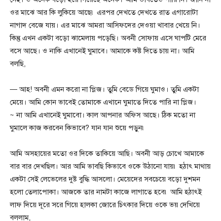
ওর মাঝে আর কি লুকিয়ে আছে৷ এরপর দেখতে দেখতে রাত এগারোটা
নাগাদ বেজে যায়। এর মাঝে আমরা আসিফদের দেওয়া খাবার খেয়ে নি।
কিন্তু এখন একটা বড়ো ঝামেলায় পড়েছি। অবনী সোফায় এসে ঘাপটি মেরে
বসে আছে। ও নাকি এখানেই ঘুমাবে। আমাকে কষ্ট দিতে চায় না। আমি
বলছি,
— আহ! অবনী এমন করো না প্লিজ। তুমি বেডে গিয়ে ঘুমাও। তুমি একটা
মেয়ে। আমি কোন ভাবেই তোমাকে এখানে ঘুমাতে দিতে পারি না প্লিজ।
~ না আমি এখানেই ঘুমাবো। কাল আপনার অফিস আছে। ঠিক মতো না
ঘুমালে কাজ করবেন কিভাবে? যান যান শুয়ে পড়ুন৷
আমি অসহায়ের মতো ওর দিকে তাকিয়ে আছি। অবনী আড় চোখে আমাকে
বার বার দেখছিল। আর আমি ভাবছি কিভাবে ওকে উঠানো যায়৷ হঠাৎ মাথায়
একটা সেই লেভেলের দুষ্ট বুদ্ধি আসলো। মেয়েদের সবচেয়ে বড়ো দুশমন
হলো তেলাপোকা। আজকে তার নামটা কাজে লাগাতে হবে৷ আমি হঠাৎই
লাফ দিয়ে দূরে সরে গিয়ে হালকা জোরে চিৎকার দিয়ে ওকে ভয় দেখিয়ে
বললাম,