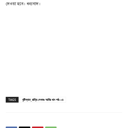
দেওয়া হবে। ধন্যবাদ।
TAGS
বৃষ্টিস্নাত_রাত্রি লেখকঃ আবির খান পর্বঃ ০৪