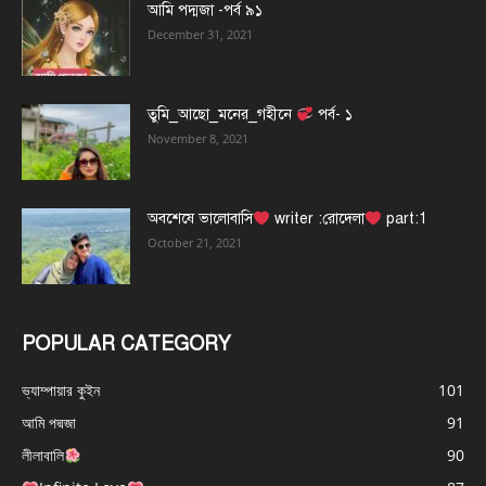
আমি পদ্মজা -পর্ব ৯১
December 31, 2021
তুমি_আছো_মনের_গহীনে
পর্ব- ১
November 8, 2021
অবশেষে ভালোবাসি
writer :রোদেলা
part:1
October 21, 2021
POPULAR CATEGORY
ভ্যাম্পায়ার কুইন
101
আমি পদ্মজা
91
লীলাবালি
90