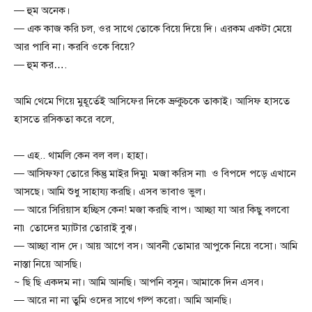
— হুম অনেক।
— এক কাজ করি চল, ওর সাথে তোকে বিয়ে দিয়ে দি। এরকম একটা মেয়ে
আর পাবি না। করবি ওকে বিয়ে?
— হুম কর….
আমি থেমে গিয়ে মুহূর্তেই আসিফের দিকে ভ্রুকুচকে তাকাই। আসিফ হাসতে
হাসতে রসিকতা করে বলে,
— এহ.. থামলি কেন বল বল। হাহা।
— আসিফফা তোরে কিন্তু মাইর দিমু৷ মজা করিস না৷ ও বিপদে পড়ে এখানে
আসছে। আমি শুধু সাহায্য করছি। এসব ভাবাও ভুল।
— আরে সিরিয়াস হচ্ছিস কেন! মজা করছি বাপ। আচ্ছা যা আর কিছু বলবো
না৷ তোদের ম্যাটার তোরাই বুঝ।
— আচ্ছা বাদ দে। আয় আগে বস। আবনী তোমার আপুকে নিয়ে বসো। আমি
নাস্তা নিয়ে আসছি।
~ ছি ছি একদম না। আমি আনছি। আপনি বসুন। আমাকে দিন এসব।
— আরে না না তুমি ওদের সাথে গল্প করো। আমি আনছি।