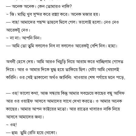
— অনেক অনেক। কেন তোমারও নাকি?
~ জি। মাম্মি খুব সুন্দর করে রান্না করে। অনেক মজার হয়।
— বাহ! আমাদের পছন্দ তাহলে মিলে গেল। ভালোই হলো। নেও নেও
আরেকটু নেও।
~ না না। আপনি নিন।
— আমি তো তুমি বললেও নিব না বললেও আরেকটু বেশি নিব। হাহা।
অবনী হেসে দেয়। আমি আরও খিচুড়ি নিয়ে আরাম করে খাচ্ছিলাম গোসত
দিয়ে। আর ও আমার দিকে মুগ্ধ হয়ে তাকিয়ে ছিল। যেটা আমি খেয়ালই
করিনি। ওর সেই তাকানো অর্থও জানিনি৷ খাওয়ার শেষ পর্যায়ে মনে পড়ে,
— ওহ! ভালো কথা, আজ সন্ধ্যায় কিন্তু আমার সবচেয়ে কাছের বন্ধু আসিফ
আর ওর ওয়াইফ আসবে আমাদের সাথে দেখা করতে। ও আমার অনেক
কাছের। আমার আপন ভাইয়ের মতো। আর রাতের খাবারও নাকি নিয়ে
আসবে আমাদের জন্য।
~ ওহ!
— হুম৷ তুমি রেডি হয়ে থেকো।