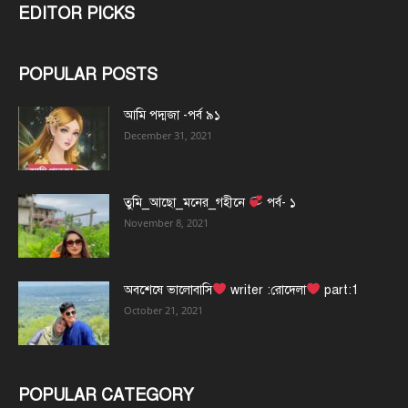
EDITOR PICKS
POPULAR POSTS
আমি পদ্মজা -পর্ব ৯১
December 31, 2021
তুমি_আছো_মনের_গহীনে
পর্ব- ১
November 8, 2021
অবশেষে ভালোবাসি
writer :রোদেলা
part:1
October 21, 2021
POPULAR CATEGORY