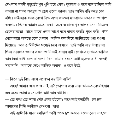
দেখলাম অবনী মুহূর্তেই খুব খুশি হয়ে গেল। বুঝলাম ও মনে মনে চাচ্ছিল আমি
বাসায় না থাকা অবস্থায় ও ড্রেস গুলো পরুক। তাই আমিই বুদ্ধি করে বের
হচ্ছি। যাইহোক ওকে রেখে নিচে এসে কতক্ষণ দারোয়ান চাচার সাথে গল্প
করলাম। তিনিও আমার মতো একা। তবে আমাকে খুব ভালবাসেন। নিজের
ছেলের মতো। মাঝে মাঝে ওনার সাথে বসে বাবার কমতি পূরণ করি। গল্প
শেষে নাস্তা আনতে চলে গেলাম। আসিফ কল দিয়ে জানিয়েছে ওরা রওনা
দিয়েছে। আর ৫ মিনিটের মধ্যেই চলে আসবে। তাই আমি আর উপরে না
গিয়ে ভাবলার ওদের একসাথে নিয়েই বাসায় যাই। দেখতে দেখতে আসিফ
আর রিনা ভাবী চলে আসলো। রিনা আমার বয়সে ছোট হলেও ভাবী বলেই
সম্মান দি। আমাকে দেখে আসিফ অবাক। ও বলে উঠে,
— কিরে তুই নিচে এসে অপেক্ষা করছিলি নাকি?
— এহহ্! আমার আর কাজ নাই না? তোদের জন্য নাস্তা আনতে নেমেছিলাম।
এর মধ্যে তোরা এসে গেলি তাই আর যাই নি।
— তো কথা তো শালা সেই একই হইলো। অপেক্ষাই করছিলি। চল চল
আমাদের পিচ্চি ভাবীকে দেখবো। হাহা।
— এই ব্যাটা কি যাতা বলছিস? ভাবী ওকে চুপ করতে বলেন তো। নাহলে