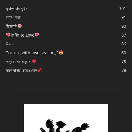
ভ্যাম্পায়ার কুইন
101
আমি পদ্মজা
91
লীলাবালি
90
Infinite Love
87
ভিলেন
86
Torture with love season_2
80
অন্তরালের অনুরাগ
78
ভালোবাসার চেয়েও বেশি
78