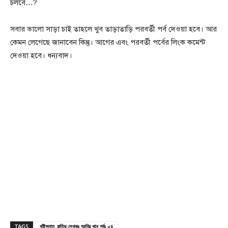
চলবে…?
সবার ভালো সাড়া চাই তাহলে খুব তাড়াতাড়ি পরবর্তী পর্ব দেওয়া হবে। আর
কেমন লেগেছে জানাবেন কিন্তু। আগের এবং পরবর্তী পর্বের লিংক কমেন্ট
দেওয়া হবে। ধন্যবাদ।
TAGS
বৃষ্টিস্নাত_রাত্রি লেখকঃ আবির খান পর্বঃ ০৪