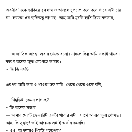
অবনীর দিকে তাকিয়ে বুঝলাম ও আসলে চুপচাপ বসে বসে খাবে এটা চায়
না৷ হয়তো ওর ব্যক্তিত্বে লাগছে। তাই আমি মুচকি হাসি দিয়ে বললাম,
— আচ্ছা ঠিক আছে। এবার খেতে বসো। নাহলে কিন্তু আমি একাই খাবো।
কারণ অনেক ক্ষুধা লেগেছে আমার।
~ জি জি বসছি।
এরপর আমি আর ও খাওয়া শুরু করি। খেতে খেতে ওকে বলি,
— খিচুড়িটা কেমন লাগছে?
~ জি অনেক মজার৷
— আমার মোস্ট ফেভারিট একটা খাবার এটা। সাথে আবার ভুনা গোসত।
আহ! কি সুস্বাদু! তাই আজকে এটাই অর্ডার করেছি।
~ ওও, আপনারও খিচুড়ি পছন্দের?