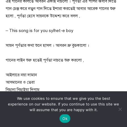
এই গানের কলিতে আবরন একাই নাচলো । পূর্ণতা এর পাল্টা জবাব দিতে
গান চেঞ্জ করে নতুন গান দিতে ইশারা করতেই আবার আরেক গানের শুরু
হলো , পূর্ণতা হেসে সায়নকে উদ্দেশ্য করে বলল ,
– This song is for you sylhet-e boy
সায়ন পূর্ণতার কথা শুনে হাসল । আবরন ভ্রু কুচকালো ।
গানের লাইন শুরু হতেই পূর্ণতা নাচতে শুরু করলো ,
আইলারে নয়া দামান
আসমানের ও তেরা
বিছানা বিছাইয়া দিলাম
শাইল ধানের নেরা
We use cookies to ensure that we give you the best
দামান বও দামান বও
experience on our website. If you continue to use this site we
will assume that you are happy with it.
দামান বও দামান বও
Ok
পূর্ণতা সায়নকে ইশারা করতেই সায়ন নাচতে শুরু করলো বাকি গানে ,