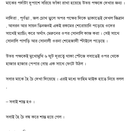
মাঝের পর্দাটা দুপাশে সরিয়ে ফাঁকা রাখা হয়েছে উভয় পক্ষকে দেখার জন্য ।
নাদিরা , পূর্ণতা , জল চোখ তুলে অপর পক্ষের দিকে তাকাতেই দেখল জিব্রান
, আবরন আর সায়ন তিনজন‌ই এক‌ই রকমের শেরোয়ানি পড়েছে ওদের
সাথেই ম্যাচিং করে অর্থাৎ মেরুনের ওপর সোনালি কাজ করা । সেই সাথে
সোনালি পাগড়ি আর সোনালী ওরনা শেহেজাদী স্টাইলে পড়েছে ।
উভয় পক্ষ‌কেই মুখোমুখি ৬ ফুট দূরত্বে থাকা স্টেজে বসাতেই ওপর থেকে
হাজার হাজার পেপার বোম্ব এক সাথে ফেটে উঠল ।
সবার মাঝে হৈ চৈ দেখা দিয়েছে । এর‌ই মধ্যে ফাহিম মাইক হাতে নিয়ে বলল
,
– সবাই শান্ত হ‌ও ।
সবাই হৈ চৈ বন্ধ করে শান্ত হয়ে গেল ।