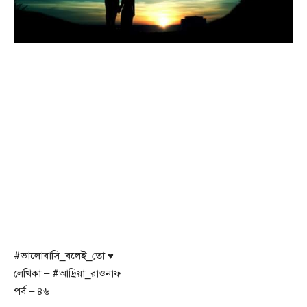
#ভালোবাসি_বলেই_তো ♥️
লেখিকা – #আদ্রিয়া_রাওনাফ
প‍র্ব – ৪৬