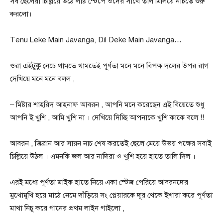
সব ছেলেরা চিল্লিয়ে উঠে লাষ্ট স্টেপে ওদের সাথে তাল মিলিয়ে নাচতে শুরু
করলো।
Tenu Leke Main Javanga, Dil Deke Main Javanga…
ওরা এইটুকু নেচে থামতে থামতেই পূর্ণতা মনে মনে বিপক্ষ দলের উপর রাগ
দেখিয়ে মনে মনে বলল ,
– মিষ্টার শাহরিদ আহনাফ আবরন , আপনি মনে করেছেন এই বিয়েতে শুধু
আপনি ই খুশি , আমি খুশি না । দেখিয়ে দিচ্ছি আপনাকে খুশি কাকে বলে !!
আবরন , জিব্রান আর সায়ন নাচ শেষ করতেই ছেলে মেয়ে উভয় পক্ষের সবাই
চিল্লিয়ে উঠল । এমনকি জল আর নাদিরা ও খুশি হয়ে হাতে তালি দিল ।
এর‌ই মধ্যে পূর্ণতা মাইক হাতে নিয়ে একা স্টেজ পেরিয়ে আবরনদের
মুখোমুখি হয়ে মাঠে নেমে দাঁড়িয়ে সং প্লেয়ারকে দূর থেকে ইশারা করে পূর্ণতা
মাথা নিচু করে গানের প্রথম লাইন গাইলো ,