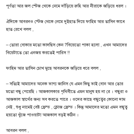
পূর্ণতা আর জল স্টেজ থেকে নেমে দাঁড়িয়ে রুহি আর নীরাকে জড়িয়ে ধরল ।
ঐদিকে আবরন‌ও স্টেজ থেকে নেমে দুইহাত দিয়ে ফাহিম আর তাসিন কাধে
হাত রেখে বলল ,
– তোরা বোকার মতো কাদছিস কেন ?বিয়েতো পাকা হলো , এখন আমাদের
বিয়েটাতে তো এনজয় করতেই পারিস !!
ফাহিম আর তাসিন চোখ মুছে আবরনকে জড়িয়ে ধরে বলল ,
– সত্যিই আমাদের অনেক ভাগ্য জানিস যে এমন কিছু ভাই বোন আর তোর
মতো বন্ধু পেয়েছি । আজকালকার পৃথিবীতে এমন মানুষ হয় না রে । বন্ধুরা ও
আজকাল স্বার্থের জন্য সব করতে পারে । ওদের কাছে বন্ধুত্বের কোনো দাম
নেই , শুধু নামেই বেষ্ট ফ্রেন্ড , ক্লোজ ফ্রেন্ড । কিন্তু আমাদের মতো এমন বন্ধুত্ব
হয়তো খুঁজে পাওয়াটা আজকাল বড়‌ই কঠিন ।
আবরন বলল ,