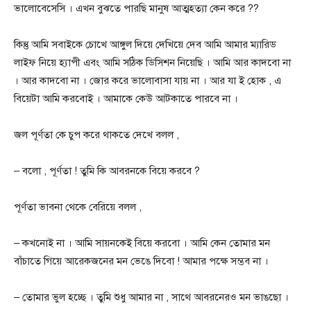
ভালোবেসেসি । এখন বুঝতে পারছি মানুষ আত্মহত্যা কেন করে ??
কিন্তু আমি সবাইকে চোখে আঙ্গুল দিয়ে দেখিয়ে দেব আমি আমার ম্যারিড
লাইফ নিয়ে হ্যাপী এবং আমি সঠিক ডিসিশন নিয়েছি । আমি আর কাদবো না
। আর কাদবো না । জোর করে ভালোবাসা যায় না । আর যা ই হোক , এ
বিয়েটা আমি করবোই । আমাকে কেউ আটকাতে পারবে না ।
জল পূর্ণতা কে চুপ করে থাকতে দেখে বলল ,
– বলো , পূর্ণতা ! তুমি কি আবরনকে বিয়ে করবে ?
পূর্ণতা ভাবনা থেকে বেরিয়ে বলল ,
– কখনোই না । আমি সায়নকেই বিয়ে করবো । আমি কেন তোমার মন
বাঁচাতে গিয়ে আরেকজনের মন ভেঙে দিবো ! আমার পক্ষে সম্ভব না ।
– তোমার ভুল হচ্ছে । তুমি শুধু আমার না , সাথে আবরনের‌ও মন ভাঙছো ।