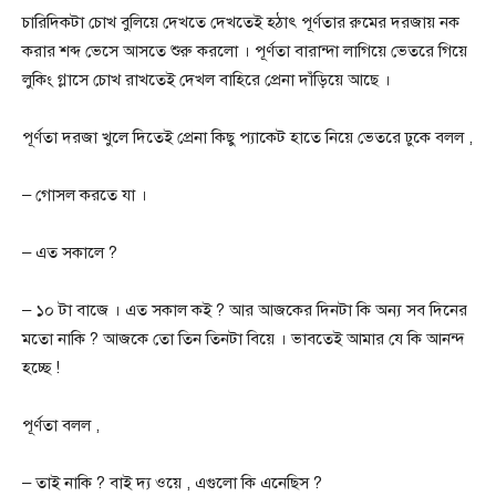
চারিদিকটা চোখ বুলিয়ে দেখতে দেখতেই হঠাৎ পূর্ণতার রুমের দরজায় নক
করার শব্দ ভেসে আসতে শুরু করলো । পূর্ণতা বারান্দা লাগিয়ে ভেতরে গিয়ে
লুকিং গ্লাসে চোখ রাখতেই দেখল বাহিরে প্রেনা দাঁড়িয়ে আছে ।
পূর্ণতা দরজা খুলে দিতেই প্রেনা কিছু প্যাকেট হাতে নিয়ে ভেতরে ঢুকে বলল ,
– গোসল করতে যা ।
– এত সকালে ?
– ১০ টা বাজে । এত সকাল ক‌ই ? আর আজকের দিনটা কি অন্য সব দিনের
মতো নাকি ? আজকে তো তিন তিনটা বিয়ে । ভাবতেই আমার যে কি আনন্দ
হচ্ছে !
পূর্ণতা বলল ,
– তাই নাকি ? বাই দ্য ওয়ে , এগুলো কি এনেছিস ?