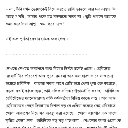
– না , উনি যখন তোমাকেই বিয়ে করতে রাজি তাহলে আর মন ভাঙার কি
আছে ? সরি , আমার পক্ষে মত বদলানো সম্ভব না । তুমি পারলে আমাকে
ক্ষমা করে দিও আপু । ক্ষমা করে দিও !
এই বলে পূর্ণতা সেখান থেকে চলে গেল ।
…………………………………………………
দেখতে দেখতে অবশেষে আজ বিয়ের দিনটা চলেই এলো । হেরিটেজ
রিসোর্ট টার পরিবেশ আজ পুরো রমরমা আর অসাধারণ ভাবে সাজানো
হয়েছে চারিদিক । বাচ্চারা সবার আগে রেডি হয়ে খেলা ধুলা শুরু করেছে ,
বড়রা সবাই কাজে ব্যস্ত , তাই এদিক ওদিক দৌড়াদৌড়ি করছে । চারিদিকে
হেরিটেজের ম্যানেজারসহ বাকি কর্মকর্তারা বিভিন্ন কাজে ব্যস্ত । আর আজ
হেরিটেজের পেছন দিকটাতে বিশাল বড় যে এরিয়া রয়েছে সেই এরিয়াতে
খোলা আকাশের নিচে সব ব্যবস্থা করা হয়েছে । খোলা জায়গার এক পাশে
কৃত্রিম একটা লেক । চারিদিকে বড় বড় গাছপালা । সেগুলোর কান্ড গুলো কে
নানারকম রঙিন নেট ও বাতি দিয়ে সাজানো হয়েছে । পরপর তিনটি স্টেজ