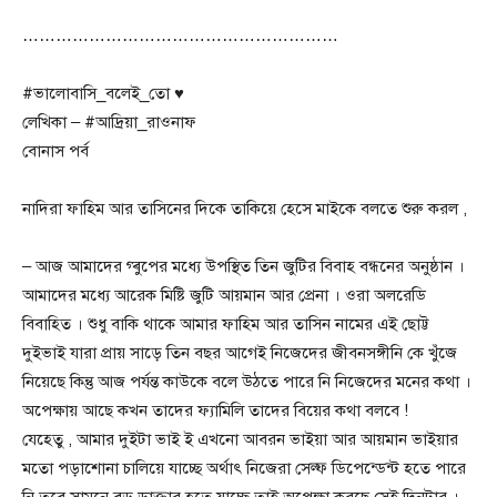
…………………………………………………
#ভালোবাসি_বলেই_তো ♥️
লেখিকা – #আদ্রিয়া_রাওনাফ
বোনাস পর্ব
নাদিরা ফাহিম আর তাসিনের দিকে তাকিয়ে হেসে মাইকে বলতে শুরু করল ,
– আজ আমাদের গ্ৰুপের মধ্যে উপস্থিত তিন জুটির বিবাহ বন্ধনের অনুষ্ঠান ।
আমাদের মধ্যে আরেক মিষ্টি জুটি আয়মান আর প্রেনা । ওরা অলরেডি
বিবাহিত । শুধু বাকি থাকে আমার ফাহিম আর তাসিন নামের এই ছোট্ট
দুইভাই যারা প্রায় সাড়ে তিন বছর আগেই নিজেদের জীবনসঙ্গীনি কে খুঁজে
নিয়েছে কিন্তু আজ পর্যন্ত কাউকে বলে উঠতে পারে নি নিজেদের মনের কথা ।
অপেক্ষায় আছে কখন তাদের ফ্যামিলি তাদের বিয়ের কথা বলবে !
যেহেতু , আমার দুইটা ভাই ই এখনো আবরন ভাইয়া আর আয়মান ভাইয়ার
মতো পড়াশোনা চালিয়ে যাচ্ছে অর্থাৎ নিজেরা সেল্ফ ডিপেন্ডেন্ট হতে পারে
নি তবে সামনে বড় ডাক্তার হতে যাচ্ছে তাই অপেক্ষা ক‍রছে সেই দিনটার ।