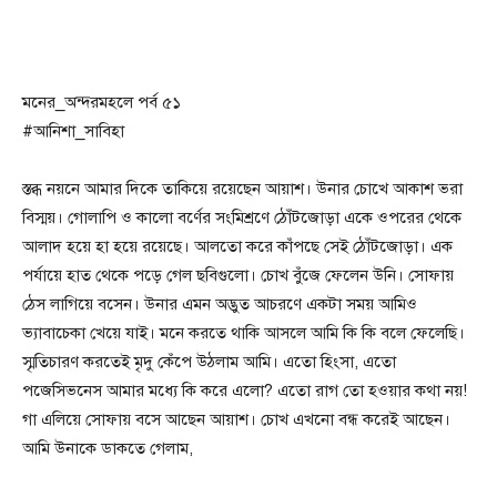
মনের_অন্দরমহলে পর্ব ৫১
#আনিশা_সাবিহা
স্তব্ধ নয়নে আমার দিকে তাকিয়ে রয়েছেন আয়াশ। উনার চোখে আকাশ ভরা
বিস্ময়। গোলাপি ও কালো বর্ণের সংমিশ্রণে ঠোঁটজোড়া একে ওপরের থেকে
আলাদ হয়ে হা হয়ে রয়েছে। আলতো করে কাঁপছে সেই ঠোঁটজোড়া। এক
পর্যায়ে হাত থেকে পড়ে গেল ছবিগুলো। চোখ বুঁজে ফেলেন উনি। সোফায়
ঠেস লাগিয়ে বসেন। উনার এমন অদ্ভুত আচরণে একটা সময় আমিও
ভ্যাবাচেকা খেয়ে যাই। মনে করতে থাকি আসলে আমি কি কি বলে ফেলেছি।
স্মৃতিচারণ করতেই মৃদু কেঁপে উঠলাম আমি। এতো হিংসা, এতো
পজেসিভনেস আমার মধ্যে কি করে এলো? এতো রাগ তো হওয়ার কথা নয়!
গা এলিয়ে সোফায় বসে আছেন আয়াশ। চোখ এখনো বন্ধ করেই আছেন।
আমি উনাকে ডাকতে গেলাম,