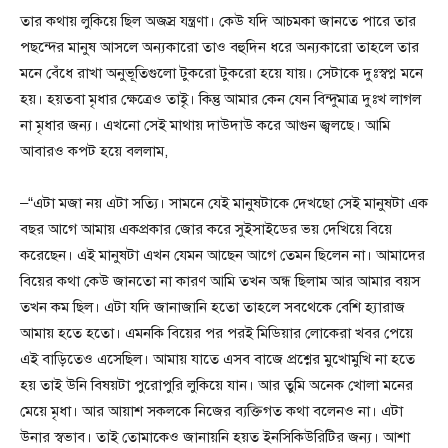
তার কথায় লুকিয়ে ছিল অজস্র যন্ত্রণা। কেউ যদি আচমকা জানতে পারে তার
পছন্দের মানুষ আসলে অন্যকারো তাও বহুদিন ধরে অন্যকারো তাহলে তার
মনে বেঁধে রাখা অনুভূতিগুলো টুকরো টুকরো হয়ে যায়। সেটাকে দুঃস্বপ্ন মনে
হয়। হয়তবা মৃধার ক্ষেত্রেও তাইৃ। কিন্তু আমার কেন যেন বিন্দুমাত্র দুঃখ লাগল
না মৃধার জন্য। এখনো সেই মাথায় দাউদাউ করে আগুন জ্বলছে। আমি
আবারও কপট হয়ে বললাম,
–“এটা মজা নয় এটা সত্যি। সামনে যেই মানুষটাকে দেখছো সেই মানুষটা এক
বছর আগে আমায় একপ্রকার জোর করে সুইসাইডের ভয় দেখিয়ে বিয়ে
করেছেন। এই মানুষটা এখন যেমন আছেন আগে তেমন ছিলেন না। আমাদের
বিয়ের কথা কেউ জানতো না কারণ আমি তখন অন্ধ ছিলাম আর আমার বয়স
তখন কম ছিল। এটা যদি জানাজানি হতো তাহলে সবথেকে বেশি হ্যারাজ
আমায় হতে হতো। এমনকি বিয়ের পর পরই মিডিয়ার লোকেরা খবর পেয়ে
এই বাড়িতেও এসেছিল। আমায় যাতে এসব বাজে প্রশ্নের মুখোমুখি না হতে
হয় তাই উনি বিষয়টা পুরোপুরি লুকিয়ে যান। আর তুমি অনেক খোলা মনের
মেয়ে মৃধা। আর আয়াশ সকলকে নিজের ব্যক্তিগত কথা বলেনও না। এটা
উনার স্বভাব। তাই তোমাকেও জানায়নি হয়ত ইনসিকিউরিটির জন্য। আশা