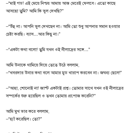
–“মাই গড! এই মেয়ে নিশ্চয় আমায় আজ মেরেই ফেলবে। এতো কাছে
আসছো তুমি? আমি কি ভুল দেখছি?”
–“উঁহু না। আপনি ভুল দেখছেন না। আমি তো শুধু আপনার সমান হওয়ার
চেষ্টা করছি। ব্যাস…আর কিছু না।”
–“একটা কথা বলো! তুমি যখন ওই নীলাদ্রের সঙ্গে…”
আমি উনাকে থামিয়ে দিয়ে তেতে উঠে বললাম,
–“খবরদার উনার কথা বলে আমার মুড খারাপ করবেন না। জঘন্য ছেলে!”
–“আহা, শোনোই না! জাস্ট একটাই প্রশ্ন। তোমার সাথে যখন ওই নীলাদ্রের
সম্পর্কের শুরু হয়েছিল ও তখন তোমায় প্রপোজ করেনি?”
আমি মুখ ভার করে বললাম,
–“হ্যাঁ করেছিল। তো?”