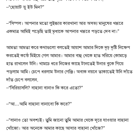
–“হোয়াট ডু ইউ মিন?”
–“সিম্পল। আপনার মতো লুইচ্চার কারখানা আর অসভ্য মানুষের খপ্পরে
একমাত্র আমিই পড়েছি তাই মৃধাকে আপনার খপ্পরে পড়তে দেব না।”
আমতা আমতা করে কথাগুলো বলতেই আয়াশ আমার দিকে দৃঢ় দৃষ্টি নিক্ষেপ
করতেই কন্ঠে মিইয়ে গেল আমার। আমার বাহু থেকে হাত সরিয়ে কোমড়ে
হাত রাখলেন উনি। খামচে ধরে নিজের কাছে টানতেই উনার বুকে গিয়ে
পড়লাম আমি। চেপে ধরলাম উনার গেঞ্জি। অবাক নয়নে তাকাতেই উনি দাঁতে
দাঁত চেপে বললেন,
–“সিরিয়াসলি? বাহানা বানাও কি করে এতো?”
–“আ…আমি বাহানা বানাবো কি করে?”
–“বানাও তো অবশ্যই। তুমি জানো তুমি আমার থেকে দূরে যাওয়ার বাহানা
খোঁজো। আর অনেকে আমার কাছে আসার বাহানা খোঁজে?”