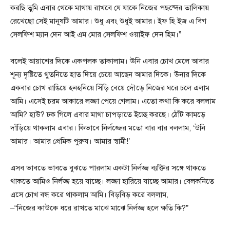
করছি তুমি এবার থেকে মাথায় রাখবে যে যাকে নিজের পছন্দের তালিকায়
রেখেছো সেই মানুষটি আমার। শুধু এবং শুধুই আমার। ইফ হি ইজ এ বিগ
সেলফিশ ম্যান দেন আই এম মোর সেলফিশ ওয়াইফ দেন হিম।”
বলেই আয়াশের দিকে একপলক তাকালাম। উনি এবার চোখ মেলে আবার
শূন্য দৃষ্টিতে থুতনিতে হাত দিয়ে চেয়ে আছেন আমার দিকে। উনার দিকে
একবার চোখ রাঙিয়ে হনহনিয়ে সিঁড়ি বেয়ে দৌড়ে নিজের ঘরে চলে এলাম
আমি। এসেই চরম আকারে লজ্জা পেয়ে গেলাম। এতো কথা কি করে বললাম
আমি? হাউ? ঢক গিলে এবার মাথা চাপড়াতে ইচ্ছে করছে। ঠোঁট কামড়ে
দাঁড়িয়ে থাকলাম এবার। কিভাবে নির্লজ্জের মতো বার বার বললাম, ‘উনি
আমার। আমার প্রেমিক পুরুষ। আমার স্বামী!’
এসব ভাবতে ভাবতে বুঝতে পারলাম একটা নির্লজ্জ ব্যক্তির সঙ্গে থাকতে
থাকতে আমিও নির্লজ্জ হয়ে যাচ্ছে। লজ্জা হারিয়ে যাচ্ছে আমার। বেলকনিতে
এসে চোখ বন্ধ করে থাকলাম আমি। বিড়বিড় করে বললাম,
–“নিজের কাউকে ধরে রাখতে মাঝে মাঝে নির্লজ্জ হলে ক্ষতি কি?”