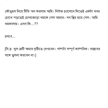
কৌতূহল নিয়ে টিভি অন করলাম আমি। নিউজ চ্যালেনে দিতেই একটা খবর
চোখে পড়তেই চোখজোড়া থমকে গেল আমার। সব স্থির হয়ে গেল। আমি
থমকালাম। এসব কি…??
চলবে…
[বি.দ্র. ভুল ত্রুটি ক্ষমার দৃষ্টিতে দেখবেন। গল্পটা সম্পূর্ণ কাল্পনিক। বাস্তবের
সঙ্গে তুলনা করবেন না।]