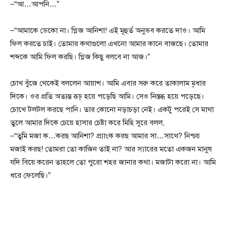
–“আ…আপনি…”
–“আমাকে ডেকো না। প্লিজ আনিশা! এই মূহুর্ত অনুভব করতে দাও। আমি
ফিল করতে চাই। তোমার কথাগুলো এখনো আমার কানে বাজছে। তোমার
শব্দকে আমি ফিল করছি। প্লিজ কিছু বলবে না আজ।”
চোখ বুঁজে থেকেই বললেন আয়াশ। আমি এবার সরু করে তাকালাম মৃধার
দিকে। ওর প্রতি অত্যন্ত রূঢ় হয়ে পড়েছি আমি। সেও নিস্তব্ধ হয়ে পড়েছে।
চোখে টলটল করছে পানি। তার কোনো নড়াচড়া নেই। একটু পরেই সে মাথা
তুলে আমার দিকে চেয়ে হাসার চেষ্টা করে মিহি সুরে বলল,
–“তুমি মজা ক…করছ আনিশা? প্র্যাংক করছ আমার সা…সাথে? নিশ্চয়
মজাই করছ! তোমরা তো কাজিন তাই না? আর স্যারের মতো একজন মানুষ
যদি বিয়ে করেন তাহলে তো পুরো শহর জানার কথা। মজাটা করো না। আমি
ধরে ফেলেছি।”