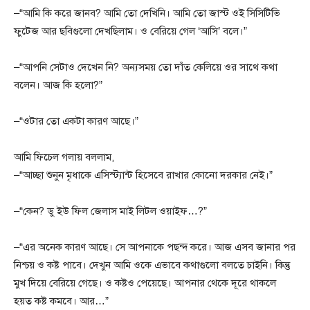
–“আমি কি করে জানব? আমি তো দেখিনি। আমি তো জাস্ট ওই সিসিটিভি
ফুটেজ আর ছবিগুলো দেখছিলাম। ও বেরিয়ে গেল ‘আসি’ বলে।”
–“আপনি সেটাও দেখেন নি? অন্যসময় তো দাঁত কেলিয়ে ওর সাথে কথা
বলেন। আজ কি হলো?”
–“ওটার তো একটা কারণ আছে।”
আমি ফিচেল গলায় বললাম,
–“আচ্ছা শুনুন মৃধাকে এসিস্ট্যান্ট হিসেবে রাখার কোনো দরকার নেই।”
–“কেন? ডু ইউ ফিল জেলাস মাই লিটল ওয়াইফ…?”
–“এর অনেক কারণ আছে। সে আপনাকে পছন্দ করে। আজ এসব জানার পর
নিশ্চয় ও কষ্ট পাবে। দেখুন আমি ওকে এভাবে কথাগুলো বলতে চাইনি। কিন্তু
মুখ দিয়ে বেরিয়ে গেছে। ও কষ্টও পেয়েছে। আপনার থেকে দূরে থাকলে
হয়ত কষ্ট কমবে। আর…”