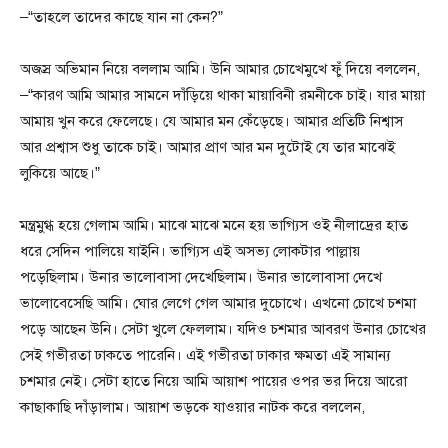
–“তাহলে তাদের কাছে যান না কেন?”
অজস্র অভিমান নিয়ে বললাম আমি। উনি আমার চোখেমুখে ফুঁ দিয়ে বললেন,
–“কারণ আমি আমার সামনে দাঁড়িয়ে থাকা মায়াবিনী রমনীকে চাই। যার মায়া
আমায় খুন করে ফেলেছে। যে আমার মন কেঁড়েছে। আমার প্রতিটি নিশ্বাস
আর প্রশ্বাস শুধু তাকে চাই। আমার প্রাণ আর মন দুটোই যে তার মাঝেই
লুকিয়ে আছে।”
মন্ত্রমুগ্ধ হয়ে গেলাম আমি। মাঝে মাঝে মনে হয় ভাগ্যিস ওই নীলাদ্রের হাত
ধরে সেদিন পালিয়ে যাইনি। ভাগ্যিস এই অসভ্য লোকটার পাল্লায়
পড়েছিলাম। উনার ভালোবাসা দেখেছিলাম। উনার ভালোবাসা দেখে
ভালোবেসেছি আমি। ঘোর লেগে গেল আমার দুচোখে। এখনো চোখে চশমা
পড়ে আছেন উনি। সেটা খুলে ফেললাম। যদিও চশমার আবরণ উনার চোখের
সেই গভীরতা ঢাকতে পারেনি। এই গভীরতা ঢাকার ক্ষমতা এই সামান্য
চশমার নেই। সেটা হাতে নিয়ে আমি আয়াশ পায়ের ওপর ভর দিয়ে আরো
কাছাকাছি দাঁড়ালাম। আয়াশ ভড়কে যাওয়ার নাটক করে বললেন,