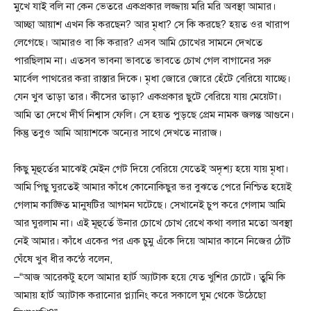
মুখে যাই বলি না কেন ভেতরে একপ্রকার লজ্জায় মরি মরি অবস্থা আমার।
আচ্ছা আয়াশ এখন কি করছেন? আর মৃধা? সে কি করছে? হয়ত ওর খারাপ
লেগেছে। আমারও বা কি করার? এসব আমি চোখের সামনে দেখতে
পারছিলাম না। এতসব ভাবনা ভাবতে ভাবতে চোখ গেল বাগানের সরু
মার্বেল পাথরের করা রাস্তার দিকে। মৃধা জোরে জোরে হেঁটে বেরিয়ে যাচ্ছে।
যেন খুব তাড়া তার। কীসের তাড়া? একপ্রকার ছুটে বেরিয়ে যায় মেয়েটা।
আমি তা দেখে দীর্ঘ নিশ্বাস ফেলি। সে হয়ত পুড়ছে প্রেম নামক জলন্ত আগুনে।
কিন্তু তবুও আমি আয়াশকে অন্যের সাথে দেখতে নারাজ।
কিছু মূহুর্তের মাঝেই মেইন গেট দিয়ে বেরিয়ে যেতেই অদৃশ্য হয়ে যায় মৃধা।
আমি পিছু ঘুরতেই আমার কাঁধে কোনোকিছুর ভর বুঝতে পেরে নিশ্চিত হয়েই
গেলাম কাঙ্ক্ষিত মানুষটির আগমন ঘটেছে। সেখানেই চুপ করে গেলাম আমি
আর ঘুরলাম না। এই মূহুর্তে উনার চোখে চোখ রেখে কথা বলার মতো অবস্থা
নেই আমার। কাঁধে একের পর এক চুমু এঁকে দিয়ে আমার কানে নিজের ঠোঁট
ঘেঁষে খুব ধীর কন্ঠে বলেন,
–“আজ আরেকটু হলে আমার হার্ট অ্যাটাক হয়ে যেত খুশির চোটে। তুমি কি
আমায় হার্ট অ্যাটাক করানোর প্ল্যানিং করে সকালে ঘুম থেকে উঠেছো