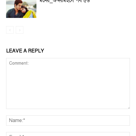
মনের_অন্দরমহলে পর্ব ৫৬
LEAVE A REPLY