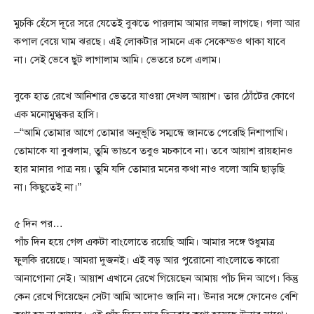
মুচকি হেঁসে দূরে সরে যেতেই বুঝতে পারলাম আমার লজ্জা লাগছে। গলা আর
কপাল বেয়ে ঘাম ঝরছে। এই লোকটার সামনে এক সেকেন্ডও থাকা যাবে
না। সেই ভেবে ছুট লাগালাম আমি। ভেতরে চলে এলাম।
বুকে হাত রেখে আনিশার ভেতরে যাওয়া দেখল আয়াশ। তার ঠোঁটের কোণে
এক মনোমুগ্ধকর হাসি।
–“আমি তোমার আগে তোমার অনুভূতি সম্মন্ধে জানতে পেরেছি নিশাপাখি।
তোমাকে যা বুঝলাম, তুমি ভাঙবে তবুও মচকাবে না। তবে আয়াশ রায়হানও
হার মানার পাত্র নয়। তুমি যদি তোমার মনের কথা নাও বলো আমি ছাড়ছি
না। কিছুতেই না।”
৫ দিন পর…
পাঁচ দিন হয়ে গেল একটা বাংলোতে রয়েছি আমি। আমার সঙ্গে শুধুমাত্র
ফুলকি রয়েছে। আমরা দুজনই। এই বড় আর পুরোনো বাংলোতে কারো
আনাগোনা নেই। আয়াশ এখানে রেখে গিয়েছেন আমায় পাঁচ দিন আগে। কিন্তু
কেন রেখে গিয়েছেন সেটা আমি আদোও জানি না। উনার সঙ্গে ফোনেও বেশি