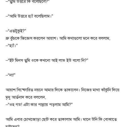
–“তুমি উত্তরে কি বলেছিলে?”
–“আমি উত্তরে হ্যাঁ বলেছিলাম।”
–“এতটুকুই?”
ভ্রু কুঁচকে জিজ্ঞেস করলেন আয়াশ। আমি কথাগুলো মনে করে বললাম,
–“হ্যাঁ।”
–“ইট মিনস তুমি ওকে কখনো আই লাভ ইউ বলো নি?”
–“না!”
আয়াশ বিস্ফোরিত নয়নে আমার দিকে তাকালেন। নিজের মাথা ঝাঁকুনি দিয়ে
মৃদু আর্তনাদ করে বললেন,
–“ওহ গড! এটা কার পাল্লায় পড়লাম আমি?”
আমি এবার চোখজোড়া ছোট করে তাকালাম আমি। মানে উনি কি বোঝাতে
চাইছেন?