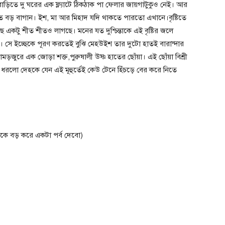
বাড়িতে দু ঘরের এক ফ্ল্যাটে ঠিকঠাক পা ফেলার জায়গাটুকুও নেই। আর
কত বড় বাগান। ইশ, মা আর মিহাদ যদি থাকতে পারতো এখানে।বৃষ্টিতে
একটু শীত শীতও লাগছে। মনের যত দুশ্চিন্তাকে এই বৃষ্টির জলে
 সে ইচ্ছেকে পূরণ করতেই বুঝি মেহউইশ তার দুটো হাতই বারান্দার
ুরে এক জোড়া শক্ত,পুরুষালী উষ্ণ হাতের ছোঁয়া। এই ছোঁয়া বিশ্রী
 ধরলো দেহকে যেন এই মূহুর্তেই কেউ টেনে হিঁচড়ে বের করে নিতে
লকে বড় করে একটা পর্ব দেবো)