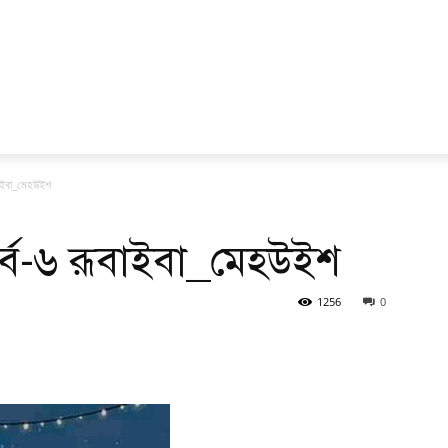
বাইবা_মেহউইশ
্ব-৬ রূবাইবা_মেহউইশ
1256
0