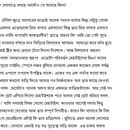
যাকে শোনাতে বলছে আদৌও সে শুনেছে কিনা!
েবিল জুড়ে বরাবরের মতোই অনেক পদের খাবার কিন্তু যেটুকু বোঝা
কদম এতোগুলো প্রিয় খাবার একসাথে! কিন্তু তার প্রিয় খাবার এভাবে
াবার।নাকি ব্যপারটা কাকতালীয়? তাতে আমার কি! আমি তো পেট পুরে
ভাবনার বন্দরে নাও ভিড়িয়ে রিশাদের আগমন৷ আলতো করে কাঁধ ছুয়ে
 স্ত্রীর জন্য চেয়ার টেনে দিলো নিঃশব্দে। আজ রিশাদের আচরণ
কা আবহাওয়ার স্বরূপ৷ এতোটা পরিবর্তন মেহউইশের দ্বিগুণ ভয়ের
পুরো ডাইনিং স্পেসে নজর বুলিয়ে দেখলো একজন কাজের লোক পর্যন্ত
িলা এপাশে ওপাশে উপস্থিত থাকে। একের পর এক অর্ডার ফলো করে
খেয়াল করলো বাড়ি ফিরে আসার পর নির্জনকেও আর তার কাছে দেওয়া
েই থাক৷ মেয়েটাও অনেক আদর করে একমাত্র ভাতিজাটাকে৷ আর সেই সৎ
শাদ প্লেট এগিয়ে দিলো মেহউইশকে পরে আবার সেই প্লেট সরিয়ে বলল,
য়।’ খালি গলায়ই বিষম খেলো মেহউইশ৷ কাওয়ার আগেই গলায় কিছু
াওয়া দেখেছে আজ তার সম্পূর্ণ বিপরীত। কারণ কি! খাবারে কি বিষ
সে মেরেছিলো এটাই কি তার প্রতিশোধ । মুভিতে এমন অনেক দেখেছে
করে। সেখানে এমনই বড় বড় ডুপ্লেক্স বাড়ি থাকে৷ এত চাকর বাকর