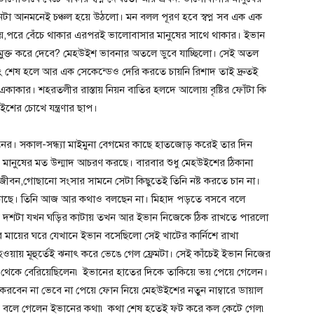
াকা মনটা আনমনেই চঞ্চল হয়ে উঠলো। মন বলল পূরণ হবে স্বপ্ন সব এক এক
য়ে,পরে বেঁচে থাকার এরপরই ভালোবাসার মানুষের সাথে থাকার। ইভান
 মুক্ত করে দেবে? মেহউইশ ভাবনার অতলে ডুবে যাচ্ছিলো। সেই অতল
িং শেষ হলে আর এক সেকেন্ডেও দেরি করতে চায়নি রিশাদ তাই দ্রুতই
বে একাকার। শহরতলীর রাস্তায় নিয়ন বাতির হলদে আলোয় বৃষ্টির ফোঁটা কি
শের চোখে যন্ত্রণার ছাপ।
ের। সকাল-সন্ধ্যা মাইমুনা বেগমের কাছে হাতজোড় করেই তার দিন
ুন্য মানুষের মত উন্মাদ আচরণ করছে। বারবার শুধু মেহউইশের ঠিকানা
ুন জীবন,গোছানো সংসার সামনে সেটা কিছুতেই তিনি নষ্ট করতে চান না।
কাছে। তিনি আজ আর কথাও বলছেন না। মিহাদ পড়তে বসবে বলে
ে দশটা যখন ঘড়ির কাটায় তখন আর ইভান নিজেকে ঠিক রাখতে পারলো
র মায়ের ঘরে যেখানে ইভান বসেছিলো সেই খাটের কার্নিশে রাখা
য়ায় মূহুর্তেই ঝনাৎ করে ভেঙে গেল ফ্রেমটা। সেই কাঁচেই ইভান নিজের
নাঘর থেকে বেরিয়েছিলেন৷ ইভানের হাতের দিকে তাকিয়ে ভয় পেয়ে গেলেন।
ি করবেন না ভেবে না পেয়ে ফোন নিয়ে মেহউইশের নতুন নাম্বারে ডায়াল
ে বলে গেলেন ইভানের কথা৷ কথা শেষ হতেই ফট করে কল কেটে গেল৷