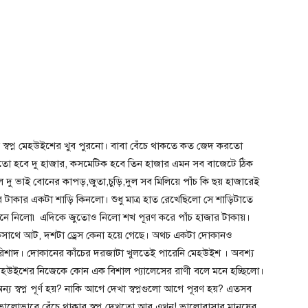
বপ্ন মেহউইশের খুব পুরনো। বাবা বেঁচে থাকতে কত জেদ করতো
ুতো হবে দু হাজার, কসমেটিক হবে তিন হাজার এমন সব বাজেটে ঠিক
ে দু ভাই বোনের কাপড়,জুতা,চুড়ি,দুল সব মিলিয়ে পাঁচ কি ছয় হাজারেই
ার একটা শাড়ি কিনলো। শুধু মাত্র হাত রেখেছিলো সে শাড়িটাতে
কিনে নিলো৷ এদিকে জুতোও নিলো শখ পূরণ করে পাঁচ হাজার টাকায়।
সাথে আট, দশটা ড্রেস কেনা হয়ে গেছে। অথচ একটা দোকানও
িশাদ। দোকানের কাঁচের দরজাটা খুলতেই পারেনি মেহউইশ । অবশ্য
েহউইশের নিজেকে কোন এক বিশাল প্যালেসের রাণী বলে মনে হচ্ছিলো।
অন্য স্বপ্ন পূর্ণ হয়? নাকি আগে দেখা স্বপ্নগুলো আগে পূরণ হয়? এতসব
 ভালোভাবে বেঁচে থাকার স্বপ্ন দেখতো আর এখন! ভালোবাসার মানুষের