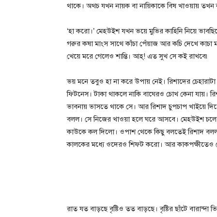
থাকে। অথচ যখন নায়ক বা নায়িকাকে বিষ খাওয়ায় তখন 
‘হা করো।’ মেহউইশ যখন ভয়ে মুভির কাহিনি নিয়ে ভাবছ
গরুর কষা মাংস সাথে কাঁচা পেঁয়াজ আর কচি দেখে কাচা 
খেয়ে মরে গেলেও শান্তি। আহ্! এত সুখ সে কই রাখবে৷
ভয় মনে তবুও হা না করে উপায় নেই। রিশাদের চেহারাট
ফিটনেস। টাকা থাকলে নাকি বাঘেরও চোখ কেনা যায়। র
ভাবনায় ভাসতে থাকে সে। আর রিশাদ চুপচাপ খাইয়ে দ
বলল। সে নিজের খাওয়া হলে ঘরে আসবে। মেহউইশ চলে
কাউকে কল দিলো। ওপাশ থেকে কিছু বলতেই রিশাদ বলল, 
কালকের মধ্যে ওদেরও শিফট করো। আর কাকপক্ষীতেও যে
রাত যত বাড়ছে বৃষ্টিও তত বাড়ছে। বৃষ্টির ছাঁটে বারান