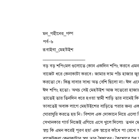
মন_গহীনের_গল্প
পর্ব-৬
রূবাইবা_মেহউইশ
_________________
বড় বড় শপিংমল গুলোতে কোন একদিন শপিং করবে এমন স্
বাজেট ধরে কেনাকাটা করবে। জামার দাম পাঁচ হাজার জ
করতো সে। কিন্তু বাবার সাধ্য অত বেশি ছিলো না। ঈদ এল
ঈদ শপিং হতো। অথচ সেই মেহউইশ আজ সতেরো হাজার টাক
তাতেই তার তিনদিন ধরে হওয়া স্বামী শাড়ি তার নামেই 
ভাবতেই অবাক লাগে মেহউইশের বাড়িতে পরার জন্য এক
ঘোরাঘুরি করতে হয় নি। বিশাল এক দোকানে নিয়ে এলো র
সেখানকার গার্ড নিজেই এগিয়ে এসে খুলে দিলো৷ তখন ম
স্বপ্ন কি এমন করেই পূরণ হয়! এক স্বপ্নের কাঁধে পা রেখে 
বাজেটকরা কেনাকাটার স্বপ্ন তার শৈশবের। কৈশোরে শুধু