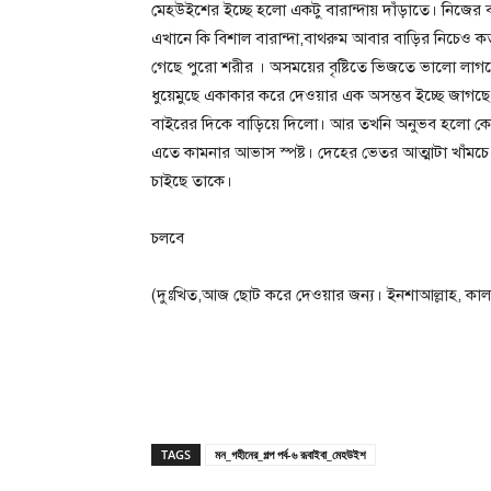
মেহউইশের ইচ্ছে হলো একটু বারান্দায় দাঁড়াতে। নিজের 
এখানে কি বিশাল বারান্দা,বাথরুম আবার বাড়ির নিচেও 
গেছে পুরো শরীর । অসময়ের বৃষ্টিতে ভিজতে ভালো লাগছে 
ধুয়েমুছে একাকার করে দেওয়ার এক অসম্ভব ইচ্ছে জাগছে।
বাইরের দিকে বাড়িয়ে দিলো। আর তখনি অনুভব হলো কোমড়জ
এতে কামনার আভাস স্পষ্ট। দেহের ভেতর আত্মাটা খাঁমচে
চাইছে তাকে।
চলবে
(দুঃখিত,আজ ছোট করে দেওয়ার জন্য। ইনশাআল্লাহ, কা
TAGS
মন_গহীনের_গল্প পর্ব-৬ রূবাইবা_মেহউইশ