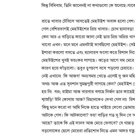
কিন্তু বিধিবাম, তিনি জানেনই না কথাগুলো কে শুনেছে।
রাতে খাবার টেবিলে আসতেই মেহউইশ অবাক হলো বেশ। ট
গেল বেশিরভাগই মেহউইশের প্রিয় খাবার। চোখ ছানাবড়া এ
কেন আর এ বাড়িতে কারো জানা নেই তার প্রিয় অপ্রিয় খ
খাবো এখন। মনে মনে এমনটাই ভাবছিলো মেহউইশ। সেই 
ইশারা করলো বসতে এবং ম্যানারস ফলো করে রিশাদ নিজেই
মেহউইশের খুবই ভয়ংকর লাগছে। ঝড়ের আগে থম মেরে থা
কারণ হয়ে দাঁড়ালো। তবুও চুপচাপ বসে পড়লো চেয়ারে। 
নেই এখানে৷ কি আজব! অন্যসময় খেতে এলেই দু জন মহ
অথচ আজ এত সুনশান ঘুমন্তপুরী লাগছে কেন? মেহউইশ 
হয় নি৷ বরং রাইমা আজ বারবার বলছে নির্জন তার কাছ
শ্বাশুড়ি! উনি কোথায় আজ? রিহানকেও দেখা গেল না৷ রি
‘কিছু মনে করো না আমি নিজে হাতে খাইয়ে দেবো তোমা
আটকে গেল। কি আটকালো? ভয়! বাড়ির গত দু দিন সে আবহ
আছে? তাকে কি এই দানব আজ মেরে ফেলবে? যে থাপ্পড় 
বড়লোকের ছেলে মেয়েরা প্রতিশোধ নিতে এমন আদর যত্ন 