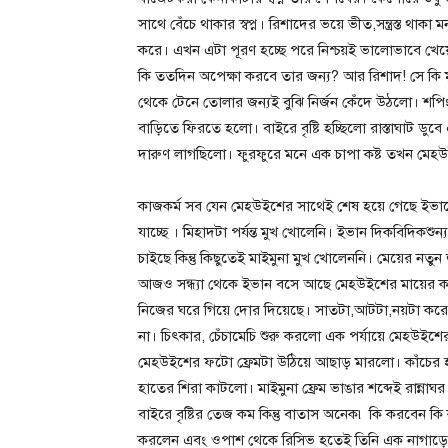
সাথে বেঁচে থাকার স্বপ্ন। রিশাদের ভয়ে ভীত,সন্ত্রস্ত থ
করে। এখন এটা পূরণ হচ্ছে পরে নিশ্চয়ই ভালোভাবে খে
কি ততদিন অপেক্ষা করবে তার জন্য? আর রিশাদ! সে কি
থেকে টেনে তোলার জন্যই বুঝি নির্জন কেঁদে উঠলো। শপ
বাড়িতে ফিরতে হলো। বাইরে বৃষ্টি হচ্ছিলো রাস্তাঘাট ডু
দারুণ লাগছিলো। ফুরফুরে মনে এক চাপা কষ্ট তখন মেহউই
কাজকর্ম সব যেন মেহউইশের সাথেই শেষ হয়ে গেছে ইভান
যাচ্ছে । মিহাদটা পর্যন্ত মুখ খোলেনি। ইভান দিকবিদিকশ
চাইছে কিন্তু কিছুতেই মাইমুনা মুখ খোলেননি। মেয়ের নত
আজও সন্ধ্যা থেকে ইভান বসে আছে মেহউইশের মায়ের 
নিজের ঘরে গিয়ে দোর দিয়েছে। সাতটা,আটটা,নয়টা কর
না। চিৎকার, চেঁচামেচি শুরু করলো এক পর্যায়ে মেহউইশে
মেহউইশের ফটো ফ্রেমটা উঠিয়ে আছাড় মারলো। কাঁচের হও
হাতের শিরা কাটলো। মাইমুনা ফ্রেম ভাঙার শব্দেই রান্
বাইরে বৃষ্টির তেজ কম কিন্তু বাতাস অনেক৷ কি করবেন ক
করলেন এবং ওপাশ থেকে রিসিভ হতেই তিনি এক নাগাড়