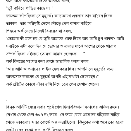
বলে অর্কে ফাতেমার দিকে তাকিয়ে বলল,
“তুই বাহিরে গাড়ির কাছে যা।”
ফাতেমা কাঁপছিলো সে মুহূর্তে। আড়চোখে একবার তার মা’য়ের দিকে
তাকাল। তার অগ্নিদৃষ্টি দেখে দৌড়ে গেল বাসার বাহিরে।
পিছনে অর্ক যেতে নিলেই বিনয়ের মা বলল,
“তোমার কী মনে হয় যে তুমি আমাকে ধমক দিবে আর আমি চুপ থাকব? আমি
সবাইকে এটা বলে দিব যে তোমার ও প্রভার মাঝে আগের থেকে খারাপ
সম্পর্ক ছিলো এইজন্য তোমরা আমার ছেলেকে…..”
অর্ক বিনয়ের মা’য়ের কথা কেটে স্বাভাবিক গলায় বলল,
“আর আমি আপনাদের লাইফ হেল করে দিব। আপনি সে মুহূর্তের জন্য
আফসোস করবেন যে মুহূর্তে আপনি এই কথাটা ভেবেছেন।”
অর্ক ঠোঁটের কোণে বাঁকা হাসি নিয়ে চলে গেল সেখান থেকে।
.
.
ঝিনুক ভার্সিটি যেয়ে সবার পূর্বে গেল হিসাববিজ্ঞান বিভাগের অফিস রুমে।
সেখান থেকে গেল ৩০৭ নং রুমে। সে রুমে যেয়ে প্রফেসর রহিমকে বাহির
থেকে ডাকলো। স্যার বোর্ডে অঙ্ক করাচ্ছিলো। ঝিনুকের কথা শুনে বের হলো
একটু। বের হয়েই কড়া কন্ঠে জিজ্ঞেস করল,