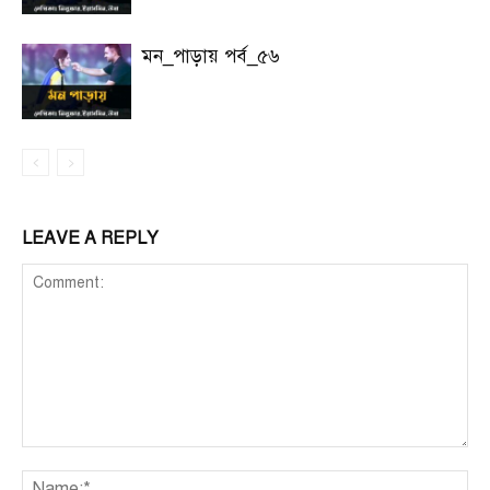
মন_পাড়ায় পর্ব_৫৬
LEAVE A REPLY