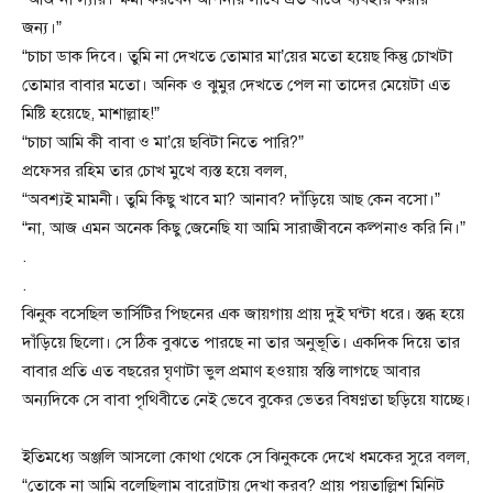
জন্য।”
“চাচা ডাক দিবে। তুমি না দেখতে তোমার মা’য়ের মতো হয়েছ কিন্তু চোখটা
তোমার বাবার মতো। অনিক ও ঝুমুর দেখতে পেল না তাদের মেয়েটা এত
মিষ্টি হয়েছে, মাশাল্লাহ!”
“চাচা আমি কী বাবা ও মা’য়ে ছবিটা নিতে পারি?”
প্রফেসর রহিম তার চোখ মুখে ব্যস্ত হয়ে বলল,
“অবশ্যই মামনী। তুমি কিছু খাবে মা? আনাব? দাঁড়িয়ে আছ কেন বসো।”
“না, আজ এমন অনেক কিছু জেনেছি যা আমি সারাজীবনে কল্পনাও করি নি।”
.
.
ঝিনুক বসেছিল ভার্সিটির পিছনের এক জায়গায় প্রায় দুই ঘন্টা ধরে। স্তব্ধ হয়ে
দাঁড়িয়ে ছিলো। সে ঠিক বুঝতে পারছে না তার অনুভূতি। একদিক দিয়ে তার
বাবার প্রতি এত বছরের ঘৃণাটা ভুল প্রমাণ হওয়ায় স্বস্তি লাগছে আবার
অন্যদিকে সে বাবা পৃথিবীতে নেই ভেবে বুকের ভেতর বিষণ্ণতা ছড়িয়ে যাচ্ছে।
ইতিমধ্যে অঞ্জলি আসলো কোথা থেকে সে ঝিনুককে দেখে ধমকের সুরে বলল,
“তোকে না আমি বলেছিলাম বারোটায় দেখা করব? প্রায় পয়তাল্লিশ মিনিট