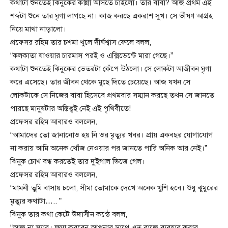
কথাটা শুনতেই ঝিনুকের কান্না আসতে চাইলো। তার বাবা? আজ প্রথম এই
শব্দটা শুনে তার ঘৃণা লাগছে না। কাজ করছে একরাশ সুখ। সে ভীষণ আগ্রহ
নিয়ে মাথা নাড়ালো।
প্রফেসর রহিম তার চশমা খুলে দীর্ঘশ্বাস ফেলে বলল,
“কলকাতা যাওয়ার চারমাস পরই ও এক্সিডেন্টে মারা গেছে।”
কথাটা শুনতেই ঝিনুকের ভেতরটা কেঁপে উঠলো। সে লোকটা আজীবন ঘৃণা
করে এসেছে। তার জীবন থেকে মুছে দিতে চেয়েছে। আজ যখন সে
লোকটাকে সে নিজের বাবা হিসেবে প্রথমবার সম্মান করছে তখন সে জানতে
পারছে মানুষটার অস্তিত্বই নেই এই পৃথিবীতে!
প্রফেসর রহিম আবারও বললেন,
“আমাদের তো জানানোও হয় নি ওর মৃত্যুর খবর। প্রায় একবছর যোগাযোগ
না করায় আমি অনেক খোঁজ নেওয়ার পর জানতে পারি অনিক আর নেই।”
ঝিনুক চোখ বন্ধ করতেই তার দুইগাল ভিজে গেল।
প্রফেসর রহিম আবারও বললেন,
“মামনী তুমি বাসায় চলো, সীমা তোমাকে দেখে অনেক খুশি হবে। শুধু ঝুমুরের
মৃত্যুর কথাটা….. ”
ঝিনুক তার কথা কেটে উদাসীন কন্ঠে বলল,
“আজ না স্যার। ক্ষমা করবেন আপনার সাথে এত বাজে ব্যবহার করার