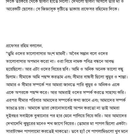
দিকে তাকিয়ে থেকে ছবিটা হাতে নিলো। দেখলো ছবিটা আসলে তার মা ও
আরেকটি ছেলের। সে জিজ্ঞাসুক দৃষ্টিতে তাকায় প্রফেসর রহিমের দিকে।
প্রফেসর রহিম বললেন,
“তুমি ওদের ভালোবাসার অংশ মামনী। অবৈধ সন্তান বলে ওদের
ভালোবাসার অপমান করো না। ওরা বিয়ে নামক পবিত্র বন্ধনে আবদ্ধ
হয়েছিলো। আর এটা ওদের বিয়ের ছবি। আমি ও অনিক অনেক ভালো বন্ধু
ছিলাম। সীমাকে আমি পছন্দ করতাম এবং সীমার বান্ধবী ছিলো ঝুমুর ও শান্তা।
আমার ও সীমার সম্পর্কে পর আমরা জানতে পারি ঝুমুর ও অনিকও একে
একে অপরকে পছন্দ করে। আর আমরাই ওদের সম্পর্ক করতে সাহায্য করি।
এরপর সীমার পরিবার আমাদের সম্পর্কের কথা জানে এবং আমাদের সম্পর্ক
ভাঙতে চায়। আমাকে তারা কোনোভাবেই আপন করতো না তাই আমরা
দুইবছর সবাইকে বুঝানোর পর হার মেনে পালিয়ে বিয়ে করি। আর আমাদের
দেখাদেখি ঝুমুরের মনেও শখ জাগে বিয়ের। তোমার মা পাগল ছিলো একটা।
সারাটাক্ষন পাগলামো করতেই থাকতো। তবে হ্যাঁ সে পাগলামিগুলো খুব মনে