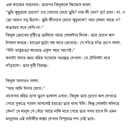
এক কাজের বাহানায়। তারপর ঝিনুককে জিজ্ঞেস করল,
“তুমি ঝুমুরকে চেনো? ওর বোনের মেয়ে তুমি? নাম কী যেন? হ্যাঁ প্রভা। না, ও
তো আরও বড় ছিলো। তুমি কীভাবে চেনো ঝুমুরকে? আর কেমন আছে ও?
কতবছর ধরে দেখি না।”
ঝিনুক ক্রোধের দৃষ্টিতে তাকিয়ে আছে লোকটার দিকে। তার চোখে জল
টলমল করছে। হাতের মুঠো বন্ধ করে রেখেছে। সে দাঁতে দাঁত চেপে বলল,
“উনি আত্নহত্যা করেছে একুশ বছর আগেই।”
কথাটা শুনার জন্য রহিম স্যারকে অপ্রস্তুত দেখাল। সে টেবিলটা ধরে
দাঁড়ালো। তার দৃষ্টি বিভ্রান্ত।
ঝিনুক আবারও বলল,
“আর আমি উনার মেয়ে।”
প্রফেসর রহিম চোখ তুলে তাকাল এবার। ঝিনুক তার চোখে জল দেখতে
পেয়ে বুঝতে পারল আসলেই হয়তো তার বাবা উনি। কিন্তু লোকটা কাঁদছে
কেন? যে মানুষ সে বেঁচে আছে নাকি মরে গেছে তার খবর রাখে নি এমন
মানুষের এই নাটকীয় কান্না দেখার বিন্দুমাত্র শখ নেই তার।