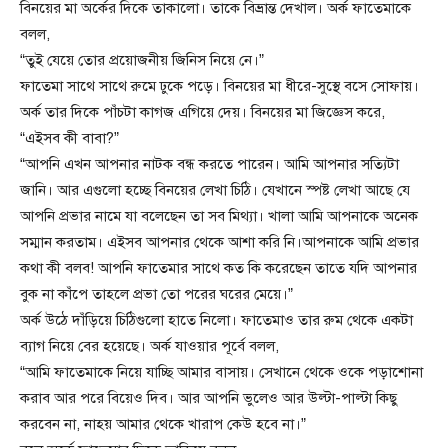
বিনয়ের মা অর্কের দিকে তাকালো। তাকে বিভ্রান্ত দেখাল। অর্ক ফাতেমাকে
বলল,
“তুই যেয়ে তোর প্রয়োজনীয় জিনিস নিয়ে নে।”
ফাতেমা সাথে সাথে রুমে ঢুকে পড়ে। বিনয়ের মা ধীরে-সুস্থে বসে সোফায়।
অর্ক তার দিকে পাঁচটা কাগজ এগিয়ে দেয়। বিনয়ের মা জিজ্ঞেস করে,
“এইসব কী বাবা?”
“আপনি এখন আপনার নাটক বন্ধ করতে পারেন। আমি আপনার সত্যিটা
জানি। আর এগুলো হচ্ছে বিনয়ের লেখা চিঠি। যেখানে স্পষ্ট লেখা আছে যে
আপনি প্রভার নামে যা বলেছেন তা সব মিথ্যা। খালা আমি আপনাকে অনেক
সম্মান করতাম। এইসব আপনার থেকে আশা করি নি।আপনাকে আমি প্রভার
কথা কী বলব! আপনি ফাতেমার সাথে কত কি করেছেন তাতে যদি আপনার
বুক না কাঁপে তাহলে প্রভা তো পরের ঘরের মেয়ে।”
অর্ক উঠে দাঁড়িয়ে চিঠিগুলো হাতে নিলো। ফাতেমাও তার রুম থেকে একটা
ব্যাগ নিয়ে বের হয়েছে। অর্ক যাওয়ার পূর্বে বলল,
“আমি ফাতেমাকে নিয়ে যাচ্ছি আমার বাসায়। সেখানে থেকে ওকে পড়াশোনা
করাব আর পরে বিয়েও দিব। আর আপনি ভুলেও আর উল্টা-পাল্টা কিছু
করবেন না, নাহয় আমার থেকে খারাপ কেউ হবে না।”