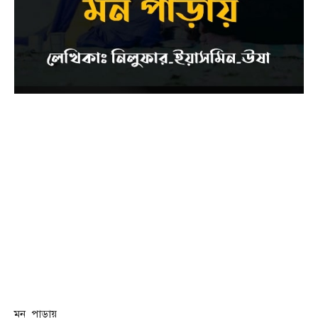
মন_পাড়ায়