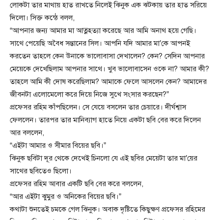
লোকটা তার মাথায় হাত রাখতে নিলেই ঝিনুক এক ঝটকায় তার হাত সরিয়ে
দিলো। সিক্ত কন্ঠে বলল,
“আপনার জন্য আমার মা আত্নহত্যা করেছে আর আমি অনাথ হয়ে গেছি।
সাথে পেয়েছি অবৈধ সন্তানের সিল। আপনি যদি আমার মা’কে আপনই
করতেন তাহলে কেন উনাকে ভালোবাসা দেখালেন? কেন? সেদিন আপনার
মেয়েকে দেখেছিলাম আপনার সাথে। খুব ভালোবাসেন ওকে না? আমার কী?
তাহলে আমি কী দোষ করেছিলাম? আমাকে ফেলে আসলেন কেন? আমাদের
জীবনটা এলোমেলো করে দিয়ে নিজে সুখে সংসার করছেন?”
প্রফেসর রহিম কাঁপছিলেন। সে যেয়ে বসলেন তার চেয়ারে। দীর্ঘশ্বাস
ফেললেন। তারপর তার মানিব্যাগ হাতে নিয়ে একটা ছবি বের করে দিলেন
আর বললেন,
“এইটা আমার ও সীমার বিয়ের ছবি।”
ঝিনুক ছবিটা দূর থেকে দেখেই চিনলো যে এই ছবির মেয়েটা তার মা’য়ের
সাথের ছবিতেও ছিলো।
প্রফেসর রহিম আবার একটি ছবি বের করে বললেন,
“আর এইটা ঝুমুর ও অনিকের বিয়ের ছবি।”
কথাটা শুনতেই চমকে গেল ঝিনুক। অবাক দৃষ্টিতে কিছুক্ষণ প্রফেসর রহিমের