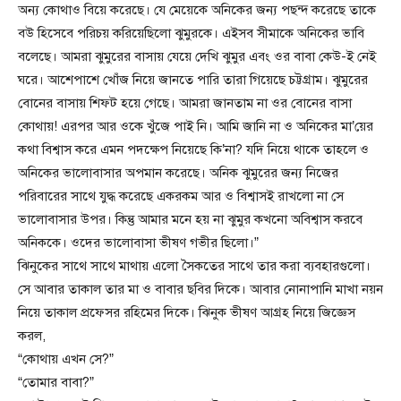
অন্য কোথাও বিয়ে করেছে। যে মেয়েকে অনিকের জন্য পছন্দ করেছে তাকে
বউ হিসেবে পরিচয় করিয়েছিলো ঝুমুরকে। এইসব সীমাকে অনিকের ভাবি
বলেছে। আমরা ঝুমুরের বাসায় যেয়ে দেখি ঝুমুর এবং ওর বাবা কেউ-ই নেই
ঘরে। আশেপাশে খোঁজ নিয়ে জানতে পারি তারা গিয়েছে চট্টগ্রাম। ঝুমুরের
বোনের বাসায় শিফট হয়ে গেছে। আমরা জানতাম না ওর বোনের বাসা
কোথায়! এরপর আর ওকে খুঁজে পাই নি। আমি জানি না ও অনিকের মা’য়ের
কথা বিশ্বাস করে এমন পদক্ষেপ নিয়েছে কি’না? যদি নিয়ে থাকে তাহলে ও
অনিকের ভালোবাসার অপমান করেছে। অনিক ঝুমুরের জন্য নিজের
পরিবারের সাথে যুদ্ধ করেছে একরকম আর ও বিশ্বাসই রাখলো না সে
ভালোবাসার উপর। কিন্তু আমার মনে হয় না ঝুমুর কখনো অবিশ্বাস করবে
অনিককে। ওদের ভালোবাসা ভীষণ গভীর ছিলো।”
ঝিনুকের সাথে সাথে মাথায় এলো সৈকতের সাথে তার করা ব্যবহারগুলো।
সে আবার তাকাল তার মা ও বাবার ছবির দিকে। আবার নোনাপানি মাখা নয়ন
নিয়ে তাকাল প্রফেসর রহিমের দিকে। ঝিনুক ভীষণ আগ্রহ নিয়ে জিজ্ঞেস
করল,
“কোথায় এখন সে?”
“তোমার বাবা?”