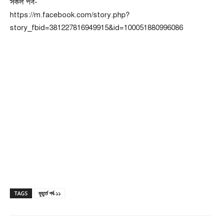
সকল পর্ব-
https://m.facebook.com/story.php?
story_fbid=381227816949915&id=100051880996086
TAGS
মুহূর্তে পর্ব-১১