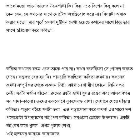
ভালোমতো জানে তাদের উদ্দেশ্যটা কি। কিন্তু এতে বিশেষ কিছু বলে না।
কেন যেন, সে কথনের সাথে মোটেও অস্বস্তিবোধ করে না। বিষয়টা অবাক
করার মতো। এর পূর্বে কেবল দুইদিন দেখা হয়েছে কথনের সাথে কিন্তু তার
সাথে স্বস্তিবোধ করে কবিতা।
কবিতা কথনের রুমে এসে তাকে পায় না। কথন বলেছিলো সে গোসল করতে
গেছে। সম্ভবত বের হয় নি। পায়চারি করছিলো কবিতা রুমটায়। কথনের
রুমটা সম্পূর্ণ ঘর থেকে একদম ভিন্ন। এইখানে গ্রামীণ কোনো জিনিসপত্র
নেই। সবটা মর্ডান ধাঁচের। রুমের রঙটা হাল্কা ধূসর রঙের এবং আসবাবপত্র
সব সাদা-কালো। রুমের এককোণে বুকশেলফ রাখা। সেখানে যেয়ে দাঁড়ায়
কবিতা। পড়ার বইয়ে সবটা ভরা। এত্ত পড়াশোনা করে কথন! এর মাঝে দশ
পনেরোটা উপন্যাসের বই পেল কবিতা। সবগুলো প্রেমের উপন্যাস। একটি
বই বের করে খুলল। প্রথম পৃষ্ঠায় লেখা,
‘এই হৃদয়ের আনাচে-কানাচেতে