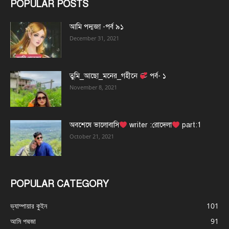
POPULAR POSTS
আমি পদ্মজা -পর্ব ৯১
December 31, 2021
তুমি_আছো_মনের_গহীনে
পর্ব- ১
November 8, 2021
অবশেষে ভালোবাসি
writer :রোদেলা
part:1
October 21, 2021
POPULAR CATEGORY
ভ্যাম্পায়ার কুইন
101
আমি পদ্মজা
91