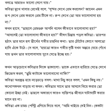
বলতে আমারও ভালো লেগে যায়।”
কবিতা মুখে খাবার রেখেই বলে, “সুন্দর দেখে প্রেম করলেন? জানেন এমন
রূপ দেখে প্রেম করলে প্রেম টিকে না। রুপ দেখে তো আর ভালোবাসা হয়
না।”
কথন হাসে, “তাহলে প্রেমগুরু আপনি বলেন কীভাবে ভালোবাসা হয়?”
“আসলেই তো ভালোবাসা কীভাবে হয়?” ভীষণ চিন্তায় পড়ল কবিতা। তারপর
হঠাৎ তার মনে হল তীর্থের গভীর চাহনির কথা। তার ঠোঁটের কোণে আলতো
হাসি এঁকে উঠে। সে বলে, “হয়তো কারও গভীর দৃষ্টি যখন অন্তরে যেয়ে গেঁথে
যায় তখন তার ভালোবাসায় ডুবে যেতে ইচ্ছে হয়।”
কথন আড়চোখে কবিতার দিকে তাকালো। তাকে এভাবে হারিয়ে যেতে দেখে
জিজ্ঞেস করল, “তুমি কাউকে ভালোবাসো না’কি?”
কবিতা অপ্রস্তুত হয়ে নড়েচড়ে বসল। মাথা নিচু করে বলল, “এমন কিছু নয়।”
কথোপকথন বাড়ায় না কথন। কবিতার সাথে তার আসলে বিয়ে করার তো
কোনো ইচ্ছা নেই। তাহলে অকারণে কারও ব্যক্তিগত জীবনে ঘাটাঘাটি করার
মানে হয় না।
কবিতা এক চামচ পেস্ট্রি এগিয়ে দিয়ে বলে, “আমি খাইয়ে দেই নিন। কেকটা