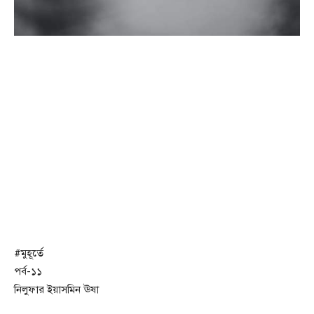
#মুহূর্তে
পর্ব-১১
নিলুফার ইয়াসমিন ঊষা