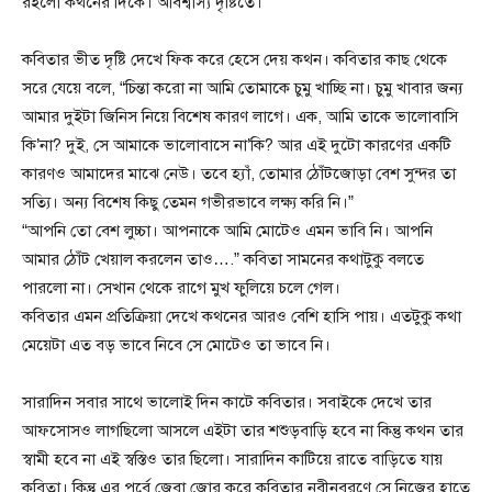
রইলো কথনের দিকে। অবিশ্বাস্য দৃষ্টিতে।
কবিতার ভীত দৃষ্টি দেখে ফিক করে হেসে দেয় কথন। কবিতার কাছ থেকে
সরে যেয়ে বলে, “চিন্তা করো না আমি তোমাকে চুমু খাচ্ছি না। চুমু খাবার জন্য
আমার দুইটা জিনিস নিয়ে বিশেষ কারণ লাগে। এক, আমি তাকে ভালোবাসি
কি’না? দুই, সে আমাকে ভালোবাসে না’কি? আর এই দুটো কারণের একটি
কারণও আমাদের মাঝে নেউ। তবে হ্যাঁ, তোমার ঠোঁটজোড়া বেশ সুন্দর তা
সত্যি। অন্য বিশেষ কিছু তেমন গভীরভাবে লক্ষ্য করি নি।”
“আপনি তো বেশ লুচ্চা। আপনাকে আমি মোটেও এমন ভাবি নি। আপনি
আমার ঠোঁট খেয়াল করলেন তাও….” কবিতা সামনের কথাটুকু বলতে
পারলো না। সেখান থেকে রাগে মুখ ফুলিয়ে চলে গেল।
কবিতার এমন প্রতিক্রিয়া দেখে কথনের আরও বেশি হাসি পায়। এতটুকু কথা
মেয়েটা এত বড় ভাবে নিবে সে মোটেও তা ভাবে নি।
সারাদিন সবার সাথে ভালোই দিন কাটে কবিতার। সবাইকে দেখে তার
আফসোসও লাগছিলো আসলে এইটা তার শশুড়বাড়ি হবে না কিন্তু কথন তার
স্বামী হবে না এই স্বস্তিও তার ছিলো। সারাদিন কাটিয়ে রাতে বাড়িতে যায়
কবিতা। কিন্তু এর পূর্বে জেবা জোর করে কবিতার নবীনবরণে সে নিজের হাতে