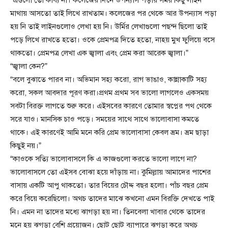
“এগুলো তো কাব্য না। কলেজের দিনে উপন্যাস পড়ার সময় কিছু লাইন
মাথায় আসতো তাই লিখে রাখতাম। কলেজের পর থেকে আর উপন্যাস পড়া
হয় নি তাই লাইনগুলোও লেখা হয় নি। উর্মির লেখাগুলো পছন্দ ছিলো তাই
পড়ে লিখে রাখতে হতো। ওকে প্রেমপত্র দিতে হতো, নাহয় মুখ ফুলিয়ে বসে
থাকতো। প্রেমপত্র লেখা এক জ্বালা এবং প্রেম করা আরেক জ্বালা।”
“জ্বালা কেন?”
“বলে বুঝাতে পারব না। অভিমান সহ্য করো, রাগ ভাঙাও, কান্নাকাটি সহ্য
করো, সকল আবদার পূরণ করা।প্রথম প্রথম সব ভালো লাগলেও একসময়
সবটা বিরক্ত লাগতে শুরু করে। এইসবের কারণে তোমার স্বপ্নের পথ থেকে
সরে যাও। মানসিক চাও পড়ে। সময়ের সাথে সাথে ভালোবাসা কমতে
থাকে। এই কারণেই আমি মনে করি প্রেম ভালোবাসা কেবল ভ্রম। ভ্রম ছাড়া
কিছুই নয়।”
“কাওকে সত্যি ভালোবাসলে কি এ কাজগুলো করতে ভালো লাগে না?
ভালোবাসলে তো এইসব বোঝা হয়ে দাঁড়ায় না। কুমিল্লায় আমাদের পাশের
বাসায় একটি আপু থাকতো। তার বিয়ের চৌদ্দ বছর হলো। পাঁচ বছর প্রেম
করে বিয়ে করেছিলো। অথচ তাদের মাঝে কখনো এমন বিরক্তি দেখতে পাই
নি। এমন না তাদের মধ্যে ঝাগড়া হয় না। তিনবেলা খাবার থেকে তাদের
মনে হয় ঝগড়া বেশি প্রয়োজন। ছোট ছোট ব্যাপারে ঝগড়া করে অথচ