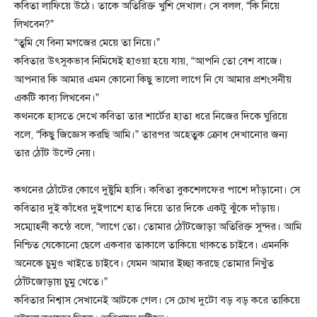
কবিতা লাফিয়ে উঠে। তাকে অতিরিক্ত খুশি দেখাল। সে বলল, “কি নিয়ে
লিখবেন?”
“তুমি যে বিনা মগজের মেয়ে তা নিয়ে।”
কবিতার উৎসুকভাব নিমিষেই হাওয়া হয়ে যায়, “আপনি তো বেশ বাজে।
আপনার কি আমার এমন কোনো কিছু ভালো লাগে নি যে আমার প্রশংসনীয়
একটি কাব্য লিখবেন।”
কথনকে হাসতে দেখে কবিতা তার শার্টের হাতা ধরে নিজের দিকে ঘুরিয়ে
বলে, “কিছু জিজ্ঞেস করছি আমি।” তারপর অহেতুক ক্রোধ দেখানোর জন্য
তার ঠোঁট উল্টে নেয়।
কথনের ঠোঁটের কোণে দুষ্টুমি হাসি। কবিতা বুকশেলফের পাশে দাঁড়ানো। সে
কবিতার দুই কাঁধের দুইপাশে হাত দিয়ে তার দিকে একটু ঝুঁকে দাঁড়ায়।
সম্মোহনী কন্ঠে বলে, “লাগে তো। তোমার ঠোঁটজোড়া অতিরিক্ত সুন্দর। আমি
নিশ্চিত যেকোনো ছেলে একবার তাকালে তাকিয়ে থাকতে চাইবে। এমনকি
অনেকে চুমুও খাইতে চাইবে। যেমন আমার ইচ্ছা করছে তোমার নিখুঁত
ঠোঁটজোড়ায় চুমু খেতে।”
কবিতার নিশ্বাস সেখানেই আটকে গেল। সে চোখ দুটো বড় বড় করে তাকিয়ে