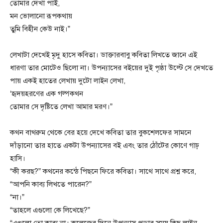
তোমার দেখা পাই,
মন ভোলানো রূপকথায়
তুমি বিহীন কেউ নাই।”
লেখাটা দেখেই মৃদু হাসে কবিতা। ডাক্তারবাবু কবিতা লিখতে জানে এই
ধারণা তার মোটেও ছিলো না। উপন্যাসের বইয়ের দুই পৃষ্ঠা উল্টে সে দেখতে
পায় একই হাতের লেখায় দুটো লাইন লেখা,
‘হৃদয়হরণের এক গল্পকথন
তোমার সে দৃষ্টিতে লেখা আমার মরণ।”
কথন বাথরুম থেকে বের হয়ে দেখে কবিতা তার বুকশেলফের সামনে
দাঁড়ানো তার হাতে একটা উপন্যাসের বই এবং তার ঠোঁটের কোণে গাঢ়
হাসি।
“কী করছ?” কথনের কন্ঠে পিছনে ফিরে কবিতা। সাথে সাথে প্রশ্ন করে,
“আপনি কাব্য লিখতে পারেন?”
“না।”
“তাহলে এগুলো কে লিখেছে?”