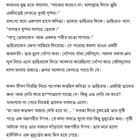
কথনের মুগ্ধ হয়ে বললেন, “সাজের কারণে না। মাশাল্লাহ দিলে তুমি
এমনিতেই দেখতে খুবই সুন্দর।”
প্রশংসা শুনে একগাল হাসে কবিতা। তাকায় তাহিরার দিকে। তাহিরাও বলে,
“অসম্ভব সুন্দর লাগছে তোকে।”
“আপু তোমাকেও আজ একদম পরীর মতো লাগছে।”
তাহিরাকেও জেবা সাজিয়ে দিয়েছে। সে পরেছে কমলা রঙের একটি
জামদানি। তার চুলে খোঁপা করা। খোঁপায় বাঁধা বেলিফুল। সকাল সকাল ধ্রুব
ফুল নিয়ে এসে তাহিরাকে দিয়ে আবদার করেছিলো খোঁপা করে বেলিফুলের
মালা মাথায় গুঁজতে। ধ্রুবর আবদার ফেলতে পারে নি সে।
কথন ভীষণ বিরক্তি নিয়ে অপেক্ষা করছিল কবিতা ও তাহিরার। এমনিই তাদের
জন্য আজ দেরি করে হাস্পাতালে যাচ্ছে সে। কিন্তু এত দেরি কে করে?
অবশেষে না পেরে নিজেই তাদের ডাকতে এলো।
“মা আর কতক্ষণ আমার দেরি হয়ে যা….” দরজা দিয়ে ঢুকতেই তার দৃষ্টি
পড়ে এক শুভ্রপরীর উপর। সে কথা বলতে ভুলে যায় কিছু মুহূর্তের জন্য। দৃষ্টি
আটকে পড়ে তার সামনে দাঁড়ানো শুভ্রপরীর উপর। তার মনে হলো
হার্টবিটও এক মুহূর্তের জন্য মিস হয়ে গেছে।