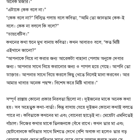
অনেক মজার।”
“এটাকে কেক বলে না।”
“কেক বলে না?” বিস্মিত গলায় বলে কবিতা, “আমি তো জানতাম কেক-ই
বলে। কেক না বললে কি বলে?”
“ডায়বেটিস।”
কথনের কথা শুনে মুখ বানায় কবিতা। কথন আবারও বলে, “কত মিষ্টি
এইখানে জানো?”
“আপনাকে বিয়ে না করার জন্য আরেকটা বাহানা পেলাম অনুকে দেবার
জন্য। আপনার সাথে বিয়ে করানোর জন্য ও পাগল হয়ে গেছে। আপনি তো
ডাক্তার। আপনার সাথে বিয়ে করলে কিছু খেতে নিলেই মানা করবেন। আর
আমার খাবার অনেক পছন্দ। বিশেষ করে মিষ্টি খাবার।”
সম্পূর্ণ রাস্তায় কোনো প্রকার নিরবতা ছিলো না। দুইজনের মাঝে অনেক কথা
হয়। সব অহেতুক কথা-বার্তা। কিন্তু বাসায় যেয়ে দুইজন কোনো কথাই বলতে
পারে না। কবিতাকে কথনের মা এবং বোনেরা ছাড়েই না। মেয়েটা এমনিতেই
বাঁচাল। নিজের কথার মাঝে তিনজনকে বেঁধে রাখে। কথন তার মা এবং
ছোটবোনকে কবিতার সাথে মিশতে দেখে বেশি অবাক না হলেও তার বড়
বোনকে যখন দেখে কবিতার সাথে হেসে হেসে আলাপ করছে তখন সে