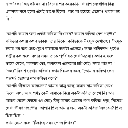
স্বাভাবিক। কিন্তু কষ্ট হয় না। বিয়ের পর কয়েকদিন খারাপ লেগেছিল কিন্তু
একসময় মনে হলো এটাই ভাগ্যে ছিলো। আর যা হয়েছে এতটাও খারাপ হয়
নি।”
“আপনি আমার জন্য একটা কবিতা লিখবেন? আমার কবিতা বেশ পছন্দ।”
কবিতার কথায় কথন তাকায় তার দিকে। কবিতাকে উৎসুক দেখাচ্ছে। উৎসুক
হবার পর তার চোখেমুখে বাচ্চামো ভাবটা এসেছে। অথচ খানিকক্ষণ পূর্বেও
গম্ভীর কথাগুলো বলার সময় তাকে পূর্ণবধিত দেখাচ্ছিলো। কথন হাসলো
তাকে দেখে, “বললাম তো, আজকাল এইসবের চর্চা নেই। সময় পাই না।”
“ওহ।” নিরাশ দেখায় কবিতা। কথন জিজ্ঞেস করে, “তোমার কবিতা কেন
পছন্দ? তোমার নাম কবিতা বলে?”
“আপনি কীভাবে জানলেন? আমার আম্মু আব্বু আমার নাম কবিতা রেখে
দিলো অথচ আজ পর্যন্ত কেউ আমাকে নিয়ে একটা কবিতা লেখে নি। আর
আমার তেমন কোনো গুণ নেই। কিন্তু আমার প্রেমের গল্প কবিতা পড়া, সিনেমা
দেখা ভীষণ পছন্দের। আপনি প্লিজ আমার জন্য একটা কবিতা লিখবেন? প্লিজ
প্লিজ প্লিজ।”
কথন হেসে বলে, “ঠিকাছে সময় পেলে লিখব।”