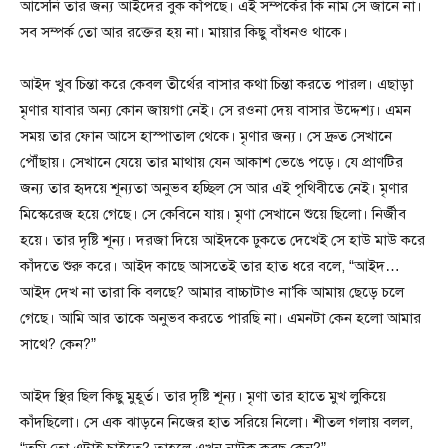
আসেনি তার জন্য আইদের বুক কাঁপছে। এই সম্পর্কের কি নাম সে জানে না।
সব সম্পর্ক তো আর রক্তের হয় না। মায়ার কিছু বাঁধনও থাকে।
আইদ খুব চিন্তা করে কেবল তীর্থের বাসার কথা চিন্তা করতে পারল। এছাড়া
মৃণার যাবার অন্য কোন জায়গা নেই। সে রওনা দেয় বাসার উদ্দেশ্য। এমন
সময় তার ফোন আসে হাস্পাতাল থেকে। মৃণার জন্য। সে দ্রুত সেখানে
পৌঁছায়। সেখানে যেয়ে তার মাথায় যেন আকাশ ভেঙে পড়ে। যে প্রাণটির
জন্য তার হৃদয়ে শূন্যতা অনুভব হচ্ছিল সে আর এই পৃথিবীতে নেই। মৃণার
মিস্কেরেজ হয়ে গেছে। সে কেবিনে যায়। মৃণা সেখানে শুয়ে ছিলো। নির্জীব
হয়ে। তার দৃষ্টি শূন্য। দরজা দিয়ে আইদকে ঢুকতে দেখেই সে হাউ মাউ করে
কাঁদতে শুরু করে। আইদ কাছে আসতেই তার হাত ধরে বলে, “আইদ…
আইদ দেখ না তারা কি বলছে? আমার বাচ্চাটাও না’কি আমায় ছেড়ে চলে
গেছে। আমি আর তাকে অনুভব করতে পারছি না। এমনটা কেন হলো আমার
সাথে? কেন?”
আইদ স্থির ছিল কিছু মুহূর্ত। তার দৃষ্টি শূন্য। মৃণা তার হাতে মুখ লুকিয়ে
কাঁদছিলো। সে এক ঝাড়নে নিজের হাত সরিয়ে নিলো। শীতল গলায় বলল,