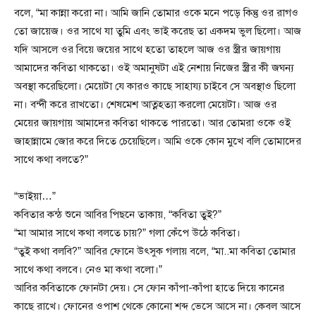
বলে, “মা কান্না করো না। আমি জানি তোমার ওকে মনে পড়ে কিন্তু ওর রাগও
তো জায়েজ। ওর সাথে যা তুমি এবং ভাই করেছ তা একদম ভুল ছিলো। আজ
যদি আসলে ওর বিয়ে জয়ের সাথে হতো তাহলে আজ ওর স্ত্রীর জায়গায়
আমাদের কবিতা থাকতো। ওই অমানুষটা এই নেশায় নিজের স্ত্রীর কী জঘন্য
অবস্থা করেছিলো। মেয়েটা যে কারও কাছে সাহায্য চাইবে সে অবস্থাও ছিলো
না। বন্দী করে রাখতো। শেষমেশ আত্নহত্যা করলো মেয়েটা। আজ ওর
মেয়ের জায়গায় আমাদের কবিতা থাকতে পারতো। আর তোমরা ওকে ওই
জাহান্নামে জোর করে দিতে চেয়েছিলে। আমি ওকে কোন মুখে বলি তোমাদের
সাথে কথা বলতে?”
“ভাইয়া…”
কবিতার কন্ঠ শুনে আবির পিছনে তাকায়, “কবিতা তুই?”
“মা আমার সাথে কথা বলতে চায়?” গলা কেঁপে উঠে কবিতা।
“তুই কথা বলবি?” আবির ফোনে উৎসুক গলায় বলে, “মা..মা কবিতা তোমার
সাথে কথা বলবে। নেও মা কথা বলো।”
আবির কবিতাকে ফোনটা দেয়। সে ফোন কাঁপা-কাঁপা হাতে দিয়ে কানের
কাছে রাখে। ফোনের ওপাশ থেকে কোনো শব্দ ভেসে আসে না। কেবল আসে