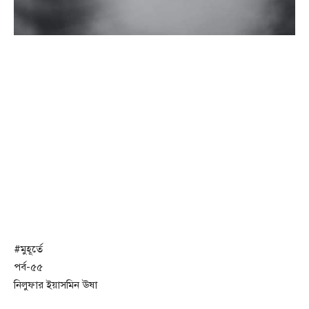
#মুহূর্তে
পর্ব-৫৫
নিলুফার ইয়াসমিন ঊষা