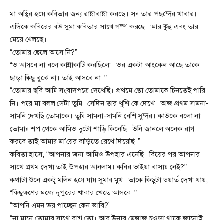
মা অস্থির হয়ে কবিতার জন্য রান্নাবান্না করছে। সব তার পছন্দের খাবার।
এদিকে কবিরের বউ সুমা কবিতার সাথে গল্প করছে। আর কুহু এবং তার
মেয়ে খেলছে।
“তোমার ছেলে আসে নি?”
“ও আসবে না বলে কান্নাকাটি করছিলো। ওর একটা আংকেল আছে তাকে
ছাড়া কিছু বুঝে না। তাই আসবে না।”
“তোমার ছবি আমি সংবাদপত্রে দেখেছি। প্রথমে তো তোমাকে চিনতেই পারি
নি। পরে মা বলল সেটা তুমি। সেদিন তার খুশি কে দেখে। আজ প্রথম সামনা-
সামনি দেখছি তোমাকে। তুমি সামনা-সামনি বেশি সুন্দর। কাউকে বলো না
তোমার শপ থেকে আমিও দুটো শাড়ি কিনেছি। উনি জানলে অনেক রাগ
করবে তাই আমার মা’য়ের বাড়িতে রেখে দিয়েছি।”
কবিতা হাসে, “আপনার জন্য আমিও উপহার এনেছি। বিয়ের পর আপনার
সাথে প্রথম দেখা তাই উপহার আনলাম। কবির ভাইয়া বাসায় নেই?”
কথাটা শুনে একটু মলিন হয়ে যায় সুমার মুখ। তাকে কিছুটা ভয়ার্ত দেখা যায়,
“কিছুক্ষণের মধ্যে দুপুরের খাবার খেতে আসবে।”
“আপনি এমন ভয় পাচ্ছেন কেন ভাবি?”
“না মানে তোমার সাথে রাগ তো। আর উনার মেজাজ চওড়া থাকে জানোই