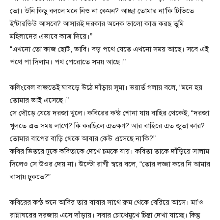
তো। উনি কিছু বললে মনে নিও না কেমন? আচ্ছা তোমার না’কি টিভিতে
ইন্টারভিউ আসবে? আসারই দরকার অনেক ভালো কাজ করছ তুমি
মহিলাদের এভাবে কাজ দিয়ে।”
“এখনো তো কাজ ছোট, ভাবি। বড় পথে যেতে এখনো সময় আছে। সবে এই
পথে পা দিলাম। পথ পেরোতে সময় আছে।”
কলিংবেল বাজতেই ঘাবড়ে উঠে দাঁড়ায় সুমা। ভয়ার্ত গলায় বলে, “মনে হয়
তোমার ভাই এসেছে।”
সে দৌড়ে যেয়ে দরজা খুলে। কবিরের কন্ঠ শোনা যায় বাহির থেকেই, “দরজা
খুলতে এত সময় লাগে? কি করছিলে এতক্ষণ? আর বাহিরে এত জুতা কার?
তোমার বাপের বাড়ি থেকে আবার কেউ এসেছে না’কি?”
কবির ভিতরে ঢুকে কবিতাকে দেখে চমকে যায়। কবিতা তাকে দাঁড়িয়ে সালাম
দিলেও সে উওর দেয় না। উল্টো রাগী স্বরে বলে, “তোর লজ্জা করে নি আমার
বাসায় ঢুকতে?”
কবিরের কন্ঠ শুনে আবির তার বাবার সাথে রুম থেকে বেরিয়ে আসে। মা’ও
রান্নাঘরের দরজায় এসে দাঁড়ায়। সবার চোখেমুখে চিন্তা দেখা যাচ্ছে। কিন্তু