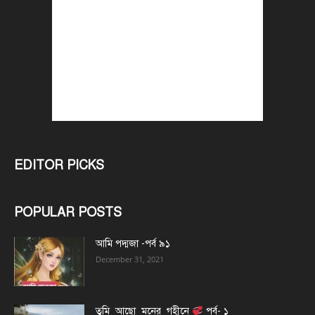
EDITOR PICKS
POPULAR POSTS
আমি পদ্মজা -পর্ব ৯১
December 31, 2021
তুমি_আছো_মনের_গহীনে
পর্ব- ১