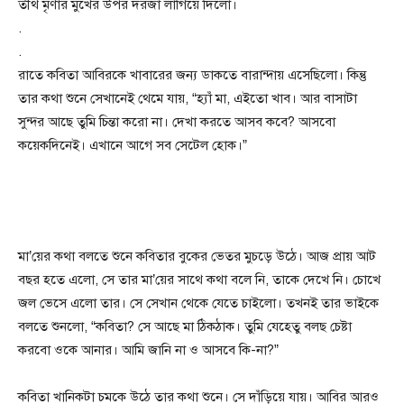
তীর্থ মৃণার মুখের উপর দরজা লাগিয়ে দিলো।
.
.
রাতে কবিতা আবিরকে খাবারের জন্য ডাকতে বারান্দায় এসেছিলো। কিন্তু
তার কথা শুনে সেখানেই থেমে যায়, “হ্যাঁ মা, এইতো খাব। আর বাসাটা
সুন্দর আছে তুমি চিন্তা করো না। দেখা করতে আসব কবে? আসবো
কয়েকদিনেই। এখানে আগে সব সেটেল হোক।”
মা’য়ের কথা বলতে শুনে কবিতার বুকের ভেতর মুচড়ে উঠে। আজ প্রায় আট
বছর হতে এলো, সে তার মা’য়ের সাথে কথা বলে নি, তাকে দেখে নি। চোখে
জল ভেসে এলো তার। সে সেখান থেকে যেতে চাইলো। তখনই তার ভাইকে
বলতে শুনলো, “কবিতা? সে আছে মা ঠিকঠাক। তুমি যেহেতু বলছ চেষ্টা
করবো ওকে আনার। আমি জানি না ও আসবে কি-না?”
কবিতা খানিকটা চমকে উঠে তার কথা শুনে। সে দাঁড়িয়ে যায়। আবির আরও