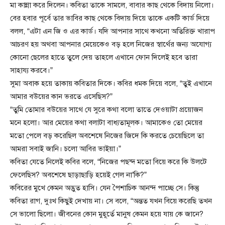
মা কান্না করে দিলেন। কবিতা তাকে সামলে, বাবার কাছ থেকে বিদায় নিলো।
বের হবার পূর্বে তার ভাবির কাছ থেকে বিদায় দিয়ে তাকে একটি কার্ড দিয়ে
বলল, “এটা এন জি ও এর কার্ড। যদি আপনার সাথে কখনো অতিরিক্ত খারাপ
আচরণ হয় অথবা আপনার মেয়েকেও বড় হলে নিজের স্বার্থের জন্য অযোগ্য
কোনো ছেলের হাতে তুলে দেয় তাহলে এখানে ফোন দিলেই হবে তারা
সাহায্য করবে।”
সুমা অবাক হয়ে তাকায় কবিতার দিকে। কবির ধমক দিয়ে বলে, “তুই এখানে
আমার বউয়ের কান ভরতে এসেছিস?”
“তুমি তোমার বউয়ের সাথে যে সুরে কথা বলো তাতে দেওয়াটা প্রয়োজন
মনে হলো। আর মেয়ের কথা বলাটা বাধ্যতামূলক। আমাকেও তো মেয়ের
মতো পেলে বড় করেছিল অবশেষে নিজের জিদে কি করতে চেয়েছিলে তা
আমরা সবাই জানি। চলো আবির ভাইয়া।”
কবিতা যেতে নিলেই কবির বলে, “নিজের পছন্দ মতো বিয়ে করে কি উলটে
ফেলেছিস? অবশেষে ছাড়াছাড়ি হয়েই গেল না’কি?”
কবিরের মুখে কেমন অদ্ভুত হাসি। যেন পৈশাচিক আনন্দ পাচ্ছে সে। কিন্তু
কবিতা রাগ, দুঃখ কিছুই দেখায় না। সে বলে, “অন্তত যখন বিয়ে করেছি তখন
সে ভালো ছিলো। জীবনের কোন মুহূর্তে মানুষ কেমন হয়ে যায় কে জানে?