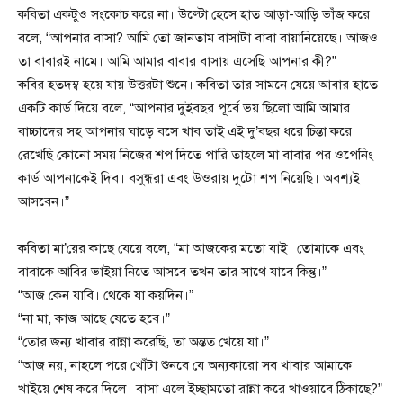
কবিতা একটুও সংকোচ করে না। উল্টো হেসে হাত আড়া-আড়ি ভাঁজ করে
বলে, “আপনার বাসা? আমি তো জানতাম বাসাটা বাবা বায়ানিয়েছে। আজও
তা বাবারই নামে। আমি আমার বাবার বাসায় এসেছি আপনার কী?”
কবির হতদম্ব হয়ে যায় উত্তরটা শুনে। কবিতা তার সামনে যেয়ে আবার হাতে
একটি কার্ড দিয়ে বলে, “আপনার দুইবছর পূর্বে ভয় ছিলো আমি আমার
বাচ্চাদের সহ আপনার ঘাড়ে বসে খাব তাই এই দু’বছর ধরে চিন্তা করে
রেখেছি কোনো সময় নিজের শপ দিতে পারি তাহলে মা বাবার পর ওপেনিং
কার্ড আপনাকেই দিব। বসুন্ধরা এবং উওরায় দুটো শপ নিয়েছি। অবশ্যই
আসবেন।”
কবিতা মা’য়ের কাছে যেয়ে বলে, “মা আজকের মতো যাই। তোমাকে এবং
বাবাকে আবির ভাইয়া নিতে আসবে তখন তার সাথে যাবে কিন্তু।”
“আজ কেন যাবি। থেকে যা কয়দিন।”
“না মা, কাজ আছে যেতে হবে।”
“তোর জন্য খাবার রান্না করেছি, তা অন্তত খেয়ে যা।”
“আজ নয়, নাহলে পরে খোঁটা শুনবে যে অন্যকারো সব খাবার আমাকে
খাইয়ে শেষ করে দিলে। বাসা এলে ইচ্ছামতো রান্না করে খাওয়াবে ঠিকাছে?”