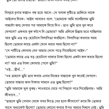
“তুমি তো এটাই চাইতে? তাহলে এখন নাটক করছ কেন?”
বিস্ময়ে মৃণার কান্নাও বন্ধ হয়ে আসে। সে অবাক দৃষ্টিতে তাকিয়ে থাকে
আইদের দিকে। আইদ আবারও বলে, “তোমাকে আমি বলেছিলাম তুমি
বাচ্চাটা জন্ম দেবার পর আমাকে দিয়ে দিও। তাও তুমি তার খুন করে
ফেললে? একবার বুক কাঁপে নি তোমার? আমি এদিকে চিন্তায় মরে যাচ্ছিলাম
আর তুমি এত বড় হোটেলে বিলাসিতা করছিলে। বিলাসিতা করবার সময়
ছিলো তোমার কাছে একটা ফোন ধরার সময় ছিলো না?”
“সে পার্টিতে কোথায় যেন আমার ফোন পড়ে গিয়েছিলো আইদ।”
“তোমার কাছে এত বড় হোটেলে থাকার টাকা ছিলো একটা কল করার ছিলো
না? আর এত টাকা কোথায় পেলে তুমি?”
“ওই…তীর্থ…”
“ওহ তাহলে তুমি তার কথায় এবার নিজের বাচ্চাকে খুন করেই ফেললে।
তোমার বাচ্চার জান টাকার সামনে এত তুচ্ছ ছিলো?”
“তুমি আমাকে ভুল বুঝছ। শাওয়ারে যেয়ে পা পিছলে পরে গিয়েছিলাম। আমি
কীভাবে…”
“তাহলে তুমি সেখান থেকে খবর দিতে বের হলে কীভাবে? রুমে কি তোমার
সাথে অন্যকেউ ছিলো? তোমার কোনো কথার উপর আমার বিশ্বাস নেই। তুমি