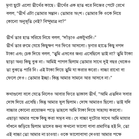
মৃণা ছুটে এলো তীর্থের কাছে। তীর্থের এক হাত ধরে নিজের পেটে রেখে
বলল, “তীর্থ এটা তোমার সন্তান। তোমার অংশ। তোমার কি ওকে নিয়ে
কোনো অনুভূতি নেই? বিন্দুমাত্র না?”
তীর্থ তার হাত সরিয়ে নিয়ে বলল, “দাঁড়াও একটুখানি।”
তীর্থ তার রুমে যেয়ে কিছুক্ষণ পর ফিরে আসলো। মৃণার হাতে কিছু নগদ
টাকা এবং চেক দিয়ে বলল, “তুমি এসবের জন্য এসেছিলে তাই না? তুমি টাকা
ছাড়া অন্য কিছু বুঝ না। আমিই পাগল ছিলাম তোমার সাথে দুই বছর থেকেও
তা বুঝতে পারি নি। এই টাকা দিয়ে তুমি যা করার করো। বাচ্চা রাখো বা
ফেলে দেও। তোমার ইচ্ছা। কিন্তু আমার সামনে আর আসবে না।”
কথাগুলো বলে যেতে নিলেও আবার ফিরে তাকাল তীর্থ, “আমি এতদিন সবার
দোষ দিয়ে এসেছি। কিন্তু আমার ভুল ছিলাম। দোষ আমারও ছিলো। তাই যদি
বাচ্চার কোনো প্রয়োজন পড়ে তাহলে আমি টাকা দিয়ে সাহায্য করবো।
এছাড়া আমার পক্ষে কিছু করা সম্ভব নয়। যে বাচ্চা দুটোর সাথে আমি মায়ার
বাঁধনে জড়িয়ে ছিলাম তাদের জন্য কখনো ভালো বাবা প্রমাণিত হই নি, তো
এই বাচ্চা তো আমার না চাওয়া। ওকে ভালোবাসা দেওয়া আমার পক্ষে