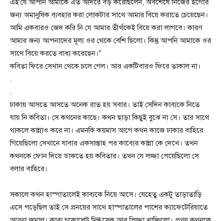
এই’যে আপনি আমাকে এত আদরে বড় করেছিলেন, অবশেষে নিজের ইগোর
জন্য অমানুষিক ব্যবহার করা লোকটার সাথে আমার বিয়ে করাতে চেয়েছেন।
আমি একবারও জেদ করি নি যে আমার তীর্থকেই বিয়ে করা লাগবে। কারণ
আমার জন্য আপনাদের মূল্য ওর থেকে বেশি ছিলো। কিন্তু আপনি আমাকে ওর
সাথে বিয়ে করতে বাধ্য করেছেন।”
কবিতা ফিরে সেখান থেকে চলে গেল। আর একটিবারও ফিরে তাকাল না।
.
.
ঢাকায় আসতে আসতে অনেক রাত হয় সবার। তাই সেদিন কাব্যকে নিতে
যায় নি কবিতা। সে কথনের কাছে। কথন ছাড়া কিছুই বুঝে না সে। তার সাথে
থাকলে কান্নাও করে না। এমনকি কয়মাস আগে কথন কাজে ঢাকার বাহিরে
গিয়েছিলো সেখানে যাবার একসাপ্তাহ পর কাব্যের কান্না কে দেখে। তখন
কথনকে ফোন দিয়ে ডাকতে হয় কবিতার। তখন যে লজ্জা পেয়েছিলো সে
বলার বাহিরে।
সকালে কথন হাস্পাতালেই কাব্যকে নিয়ে আসে। যেহেতু একটু তাড়াতাড়ি
এসে পড়েছিল তাই সে প্রনয়ের সাথে হাস্পাতালের পাশের ক্যাফেটেরিয়াতে
আড্ডা জমাল। কাব্য চকোলেট মিল্কসেক আর পিজ্জা খাচ্ছিলো। প্রণয় কথনকে