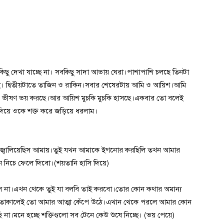
কিছু দেখা যাচ্ছে না। সবকিছু সাদা আভায় ঘেরা।পাশাপাশি চলছে তিনটা
মশাই। দ্বিতীয়টাতে তাজিন ও রাকিন।সবার শেষেরটায় আমি ও আয়িশ।আমি
ছি। ভীষণ ভয় করছে।আর আয়িশ মুচকি মুচকি হাসছে।একবার তো বলেই
দিয়ে ওকে শক্ত করে জড়িয়ে ধরলাম।
ু জ্বালিয়েছিস আমায়।তুই যখন আমাকে ইগনোর করছিলি তখন আমার
 নিচে ফেলে দিবো।(শয়তানি হাসি দিয়ে)
 না।এখন থেকে তুই যা বলবি তাই করবো।তোর কোন কথার অমান্য
ে তাকালেই তো আমার আত্মা কেঁপে উঠে।এখান থেকে পরলে আমার কোন
না।মনে হচ্ছে শক্তিগুলো সব টেনে কেউ শুষে নিচ্ছে। (ভয় পেয়ে)