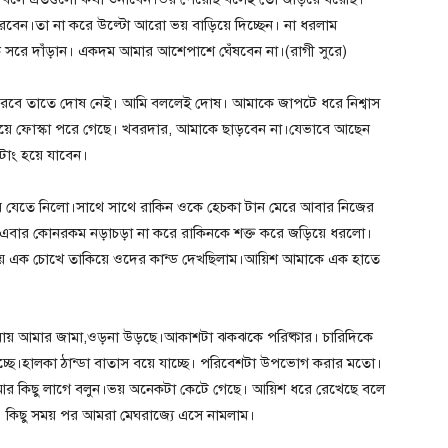
করবেন।তা না করে উল্টো আরো ভয় বাড়িয়ে দিচ্ছেন। না ধরলাম
রে দাঁড়ান। একদম আমার আশেপাশে ঘেঁষবেন না।(রাগী সুরে)
করবে তাতে দোষ নেই। আমি বললেই দোষ। আমাকে জাপটে ধরে নিশ্বাস
গায়ে ফোস্কা পরে গেছে। খবরদার, আমাকে ছাড়বেন না।যেভাবে আছেন
টাং হয়ে যাবেন।
ে যেতে নিলো।সাথে সাথে রাকিন ওকে হেচকা টান মেরে আবার নিজের
ই এবার কোনরকম নড়াচড়া না করে রাকিনকে শক্ত করে জড়িয়ে ধরলো।
িয়ে এক চোখে তাকিয়ে ওদের কান্ড দেখছিলাম।আয়িশ আমাকে এক হাতে
াওয়ায় আমার জামা,ওড়না উড়ছে।আকাশটা ঝকঝকে পরিষ্কার। চারিদিকে
চ্ছে।হালকা ঠান্ডা বাতাস বয়ে যাচ্ছে। পরিবেশটা উপভোগ করার মতো।
আর কিছু লাগে বলুন।ভয় অনেকটা কেটে গেছে। আয়িশ ধরে রেখেছে বলে
। কিছু সময় পর আমরা মেঘরাজ্যে এসে নামলাম।