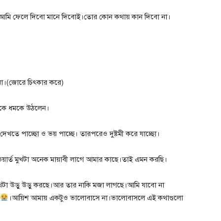
আমি ফেলে দিবো মানে দিবোই।তোর কোন কথায় কান দিবো না।
না।(জোরে চিৎকার করে)
িশকে ধমকে উঠলেন।
েখতে পাচ্ছো ও ভয় পাচ্ছে। তারপরেও দুষ্টমী করে যাচ্ছো।
র্ত মুখটা অনেক মায়াবী লাগে আমার কাছে।তাই এমন করছি।
িটা উড়ু উড়ু করছে।আর তার নাকি মজা লাগছে।আমি যাবো না
।আয়িশ আমায় একটুও ভালোবাসে না।ভালোবাসলে এই কথাগুলো