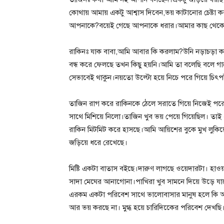
কোথায় আমায় একটু আশ্বাস দিবেন,ভয় কাটানোর চেষ্টা 
আপনাকে?বয়েই গেছে আপনাকে ধরার।আমার কাছ থেকে স
রাকিনঃ যাক বাবা,আমি আবার কি করলাম?উনি নড়াচড়া 
বন্ধ করে ফেলছে তখন কিছু হয়নি।আমি তা বলেছি বলে 
সেভাবেই থাকুন।নয়তো উল্টো হয়ে নিচে পরে গিয়ে চিৎপ
তাজিন রাগ করে রাকিনকে ঠেলে সরাতে গিয়ে নিজেই পর
সাথে মিশিয়ে নিলো।তাজিন খুব ভয় পেয়ে গিয়েছিল। তা
রাকিন মিটমিট করে হাসছে।আমি আয়িশের বুকে মুখ লুক
জড়িয়ে ধরে রেখেছে।
মিষ্টি একটা বাতাস বইছে।দারুণ লাগছে ওয়েদারটা। হ
সাদা মেঘের আনাগোনা।পাখিরা খুব সামনে দিয়ে উড়ে যা
এরকম একটা পরিবেশ সাথে ভালোবাসার মানুষ হলে কি 
আর ভয় করছে না। মুগ্ধ হয়ে চারিদিকেের পরিবেশ দেখছি