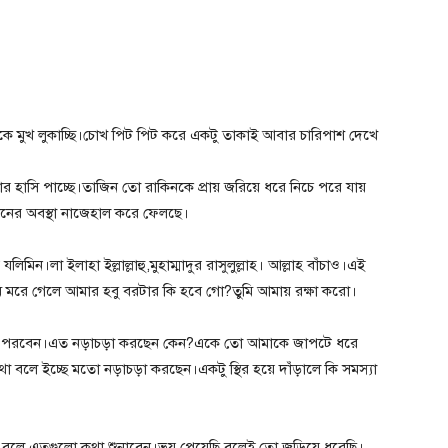
ে মুখ লুকাচ্ছি।চোখ পিট পিট করে একটু তাকাই আবার চারিপাশ দেখে
 হাসি পাচ্ছে।তাজিন তো রাকিনকে প্রায় জরিয়ে ধরে নিচে পরে যায়
িনের অবস্থা নাজেহাল করে ফেলছে।
লিমিন।লা ইলাহা ইল্লাল্লাহু,মুহাম্মাদুর রাসুলুল্লাহ। আল্লাহ বাঁচাও।এই
মি মরে গেলে আমার হবু বরটার কি হবে গো?তুমি আমায় রক্ষা করো।
েই পরবেন।এত নড়াচড়া করছেন কেন?একে তো আমাকে জাপটে ধরে
 বলে ইচ্ছে মতো নড়াচড়া করছেন।একটু স্থির হয়ে দাঁড়ালে কি সমস্যা
বলে এতগুলো কথা শুনাবেন।ভয় পেয়েছি বলেই তো জড়িয়ে ধরেছি।