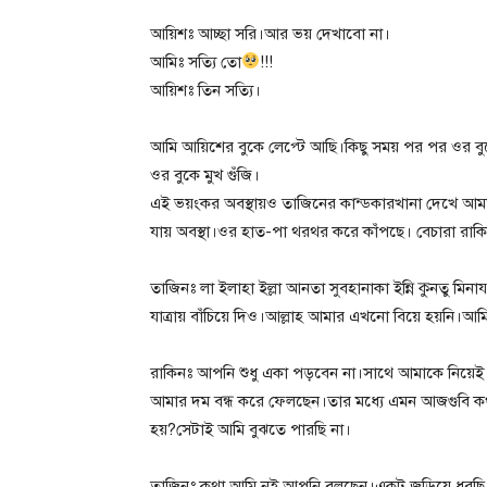
আয়িশঃ আচ্ছা সরি।আর ভয় দেখাবো না।
আমিঃ সত্যি তো
!!!
আয়িশঃ তিন সত্যি।
আমি আয়িশের বুকে লেপ্টে আছি।কিছু সময় পর পর ওর বুক
ওর বুকে মুখ গুঁজি।
এই ভয়ংকর অবস্থায়ও তাজিনের কান্ডকারখানা দেখে আমার
যায় অবস্থা।ওর হাত-পা থরথর করে কাঁপছে। বেচারা রাক
তাজিনঃ লা ইলাহা ইল্লা আনতা সুবহানাকা ইন্নি কুনতু মিনায য
যাত্রায় বাঁচিয়ে দিও।আল্লাহ আমার এখনো বিয়ে হয়নি।আ
রাকিনঃ আপনি শুধু একা পড়বেন না।সাথে আমাকে নিয়
আমার দম বন্ধ করে ফেলছেন।তার মধ্যে এমন আজগুবি কথা
হয়?সেটাই আমি বুঝতে পারছি না।
তাজিনঃ কথা আমি নই আপনি বলছেন।একটু জড়িয়ে ধরছি 