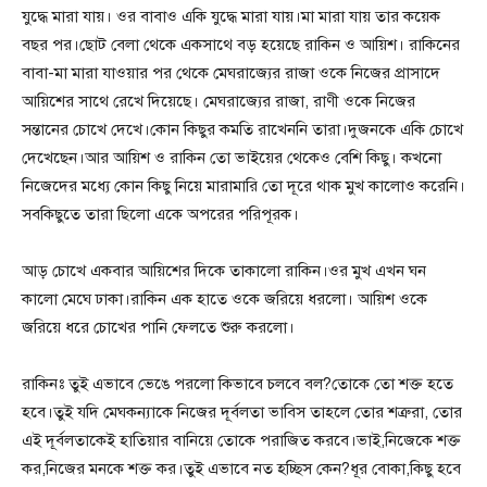
যুদ্ধে মারা যায়। ওর বাবাও একি যুদ্ধে মারা যায়।মা মারা যায় তার কয়েক
বছর পর।ছোট বেলা থেকে একসাথে বড় হয়েছে রাকিন ও আয়িশ। রাকিনের
বাবা-মা মারা যাওয়ার পর থেকে মেঘরাজ্যের রাজা ওকে নিজের প্রাসাদে
আয়িশের সাথে রেখে দিয়েছে। মেঘরাজ্যের রাজা, রাণী ওকে নিজের
সন্তানের চোখে দেখে।কোন কিছুর কমতি রাখেননি তারা।দুজনকে একি চোখে
দেখেছেন।আর আয়িশ ও রাকিন তো ভাইয়ের থেকেও বেশি কিছু। কখনো
নিজেদের মধ্যে কোন কিছু নিয়ে মারামারি তো দূরে থাক মুখ কালোও করেনি।
সবকিছুতে তারা ছিলো একে অপরের পরিপূরক।
আড় চোখে একবার আয়িশের দিকে তাকালো রাকিন।ওর মুখ এখন ঘন
কালো মেঘে ঢাকা।রাকিন এক হাতে ওকে জরিয়ে ধরলো। আয়িশ ওকে
জরিয়ে ধরে চোখের পানি ফেলতে শুরু করলো।
রাকিনঃ তুই এভাবে ভেঙে পরলো কিভাবে চলবে বল?তোকে তো শক্ত হতে
হবে।তুই যদি মেঘকন্যাকে নিজের দূর্বলতা ভাবিস তাহলে তোর শত্রুরা, তোর
এই দূর্বলতাকেই হাতিয়ার বানিয়ে তোকে পরাজিত করবে।ভাই,নিজেকে শক্ত
কর,নিজের মনকে শক্ত কর।তুই এভাবে নত হচ্ছিস কেন?ধূর বোকা,কিছু হবে