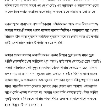
দুদিন হলো আমার সাথে ওর দেখা নেই। ওর জ্বালাতন ও ভালোবাসা গুলো
অনেক মিস করছি।কতদিন ওকে ছাড়া থাকতে হবে আল্লাহ ভালো জানে।
দরজা খুলে বারান্দায় এসে দাঁড়ালাম। চাঁদটাকেও আজ বড্ড বিষন্ন লাগছে
আমার কাছে।প্রিয়জন পাশে থাকলে সামান্য জিনিসও অসামান্য লাগে।আর
প্রিয়জন হীন অতি মূল্যবান বস্তুটিকে মূল্যহীন মনে হয়।আমি আজ এই কথার
মর্মটা বেশ ভালোভাবে উপলব্ধি করতে পারছি।
আমার পরনে হালকা আকাশি রঙের একটা বিশাল ড্রেস।আজ ময়ূর ড্রেস
পরিনি।আকাশি রংটা আয়িশের খুব পছন্দ। তাই আজ সে রঙের ড্রেস পরেছি।
আচ্ছা আয়িশকে সেই সূদুর মেঘরাজ্য থেকে আমায় দেখতে পাচ্ছে। মাথার
ওপর নাম না জানা সাদা ফুলের ডাল।এখানে যাবতীয় জিনিস সাদা রঙের।
রাজপ্রাসাদ, অন্দরমহলের কক্ষ,ফুলের বাগানের ফুল সবকিছু শুধু সাদা আর
সাদা।সারাদিন সাদা দেখতে দেখতে চোখ ঘোলা হয়ে আসছে।ওয়াহাবের
সাথে বেশি একটা কথা হয় না।আমার পাশাপাশি থাকতে চাই। কিন্তু আমিই
দূরত্ব বজায় রাখি।তবে আমার কাজ সিদ্ধির জন্য তার আশেপাশে থাকতে
হবে।কিন্তু মনটা সায় দেয় না।