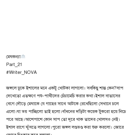
মেঘকন্যা
Part_21
#Writer_NOVA
জঙ্গলে ঢুকে ইশালের মনে একটু খোটকা লাগলো। সবকিছু শান্ত কেন?সাপ
দেখেতো এতক্ষণে পশু-পাখীদের চেঁচামেচি করার কথা।ইশাল বাতাসের
বেগে দৌড়ে মেঘাকে যে গাছের সাথে আটকে রেখেছিলো সেখানে চলে
এলো।যা ভয় পাচ্ছিলো তাই হলো।বাঁধনের দড়িটা কয়েক টুকরো হয়ে নিচে
পরে আছে।আশেপাশে কোন সাপ তো দূরে থাক তাদের খোলসও নেই।
ইশাল রাগে ফুঁসতে লাগলো।পুরো জঙ্গল লণ্ডভণ্ড করা শুরু করলো। জোরে