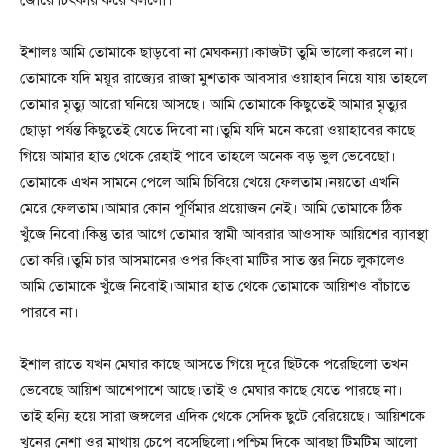
জোরে চিৎকার করে বললো।
ইশালঃ আমি তোমাকে ছাড়বো না মেঘকন্যা।কাজটা তুমি ভালো করলে না।
তোমাকে যদি ময়ূর রাজ্যের রাজা মুশতাক আবসার ওয়াহাব নিয়ে যায় তাহলে
তোমার মৃত্যু আরো ঘনিয়ে আসছে। আমি তোমাকে কিছুতেই আমার মৃত্যুর
ছোড়া পর্যন্ত কিছুতেই যেতে দিবো না।তুমি যদি মনে করো ওয়াহাবের কাছে
গিয়ে আমার হাত থেকে রেহাই পাবে তাহলে অনেক বড় ভুল ভেবেছো।
তোমাকে এখন সামনে পেলে আমি চিবিয়ে খেয়ে ফেলতাম।নয়তো এখনি
মেরে ফেলতাম।আমার কোন পূর্ণিমার প্রয়োজন নেই। আমি তোমাকে ঠিক
খুঁজে নিবো।কিন্তু তার আগে তোমার স্বামী আবরার আওসাফ আয়িশের ব্যাবস্থা
তো করি।তুমি চার আসমানের ওপর কিংবা মাটির সাত স্তর নিচে লুকালেও
আমি তোমাকে খুঁজে নিবোই।আমার হাত থেকে তোমাকে আয়িশও বাঁচাতে
পারবে না।
ইশাল রাতে যখন মেঘার কাছে আসতে গিয়ে দূরে ছিটকে পরেছিলো তখন
ভেবেছে আয়িশ আশেপাশে আছে।তাই ও মেঘার কাছে যেতে পারছে না।
তাই হন্যি হয়ে সারা জঙ্গলের এদিক থেকে সেদিক ছুটে বেরিয়েছে। আয়িশকে
খুনের নেশা ওর মাথায় চেপে বসেছিলো।পশ্চিম দিকে আবছা টিমটিম আলো