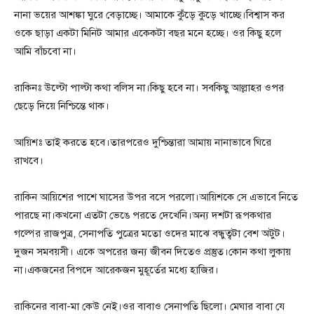
নানা ভয়ের আশঙ্কা ঘুরে বেড়াচ্ছে। আমাকে কুঁড়ে কুড়ে খাচ্ছে।বিশ্বাস কর
ওকে ছাড়া একটা মিনিট আমার একেকটা বছর মনে হচ্ছে। ওর কিছু হলে
আমি বাঁচবো না।
রাকিনঃ উল্টো পাল্টা কথা বলিস না।কিছু হবে না। সবকিছু আল্লাহর ওপর
ছেড়ে দিয়ে নিশ্চিন্তে থাক।
আয়িশঃ তাই করতে হবে।তারপরেও দুশ্চিন্তারা আমায় নানাভাবে ঘিরে
রাখবে।
রাকিন আয়িশের পাশে ঘাসের উপর বসে পরলো।আয়িশকে সে এভাবে নিতে
পারছে না।কখনো এতটা ভেঙে পরতে দেখেনি।অন্য দশটা রূপকথার
গল্পের রাজপুত্র, সেনাপতি পুত্রের মতো ওদের মাঝে বন্ধুত্বটা বেশ অটুট।
দুজন সমবয়সী। একে অপরের জন্য জীবন দিতেও প্রস্তুত।কোন কথা লুকায়
না।একজনের বিপদে আরেকজন মুহূর্তের মধ্যে হাজির।
রাকিনের বাবা-মা কেউ নেই।ওর বাবাও সেনাপতি ছিলো। মেঘার বাবা যে