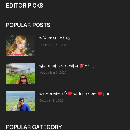
EDITOR PICKS
POPULAR POSTS
আমি পদ্মজা -পর্ব ৯১
December 31, 2021
তুমি_আছো_মনের_গহীনে
পর্ব- ১
November 8, 2021
অবশেষে ভালোবাসি
writer :রোদেলা
part:1
October 21, 2021
POPULAR CATEGORY