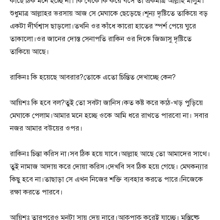
কাছে ঠিক মনে হচ্ছে না। কি থেকে কি করে বসে তা একমাত্র আল্লাহ মালুম।
শুধুমাত্র আল্লাহর ভরসায় আজ সে মেঘাকে ছেড়েছে।শূন্য দৃষ্টিতে তাকিয়ে বড়
একটা দীর্ঘশ্বাস ছাড়লো।তখনি ওর কাঁধে কারো হাতের স্পর্শ পেয়ে ঘুরে
তাকালো।ওর জানের দোস্ত সেনাপতি রাকিন ওর দিকে জিজ্ঞাসু দৃষ্টিতে
তাকিয়ে আছে।
রাকিনঃ কি হয়েছে আবরার?তোকে এতো চিন্তিত দেখাচ্ছে কেন?
আয়িশঃ কি হবে বল?তুই তো সবটা জানিস।কত কষ্ট করে কাঠ-খড় পুড়িয়ে
মেঘাকে পেলাম।আমার মনে হচ্ছে ওকে আমি ধরে রাখতে পারবো না। সবার
নজর আমার বউয়ের ওপর।
রাকিনঃ চিন্তা করিস না।সব ঠিক হয়ে যাবে।আল্লাহ আছে তো আমাদের সাথে।
তুই নামাজ আদায় করে দোয়া করিস।দেখবি সব ঠিক হয়ে গেছে। মেঘকন্যার
কিছু হবে না।তাছাড়া সে এখন নিজের শক্তি ব্যবহার করতে পারে।নিজেকে
রক্ষা করতে পারবে।
আয়িশঃ তারপরেও মনটা সায় দেয় নারে।আকুপাকু করেই যাচ্ছে। মস্তিষ্কে