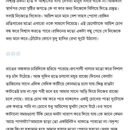
বিশ্বাস্ত একটা হাত ও আশ্বাসের বাণী দেওয়া মানুষ সবার থাকে না।আজকাল
স্বার্থপর ঘেরা সৃষ্টির জগতে কে বা কার জন্য নিজেকে বিলিয়ে দিতে প্রস্তুত।
সবাই নিজেতে বিভোর। আয়িশ মনে মনে বেশ সাহস পেলো।রাকিন
প্রতিবারের মতো এবারো ওকে সামলে নিয়েছে। এই ছেলেটাকে আয়িশ চোখ
বন্ধ করে বিশ্বাস করতে পারে।রাকিনের মতো একটা বন্ধু পেয়ে সে নিজেকে
ধন্য মনে করে।ঠোঁটের কোণে মৃদু হাসির রেখা ফুটে উঠলো।
রাতের অন্ধকার চারিদিকে ছরিয়ে পরেছে।রুপোলী থালার মতো করে বিশাল
বড় চাঁদ উঠেছে। আজ দুদিন হতে চললো ময়ূর রাজ্যে।দিনের বেলাটা
তাজিনের সাথে এদিক সেদিক কাটিয়ে কোনমতে চলে যায়।কিন্তু রাতটা
কাটতেই চায় না।ঘুম পরী মনে হয় আমার সাথে আড়ি দিয়ে নিজের রাজ্যে
চলে গেছে। রাতে চোখ বন্ধ করে পরে থাকলেও একটু চোখের পাতা দুটোকে
এক করতে পারি না।চোখে শুধু আয়িশের মুখটা ভেসে উঠে।ওর সাথে
কাটানো সময়গুলো উঁকি মেরে মনটা খারাপ করে দিয়ে যায়।কে জানে কেমন
আছে পাগলটা?আমাকে ছাড়া তো একমিনিটও থাকতে পারতো না।অদৃশ্য
হোক কিংবা দৃশ্যমান হয়ে আমার ছায়ার মতো পেছনে ঘুরতো।অথচ আজ