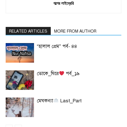
গল্পের লাইব্রেরি
RELATED ARTICLES
MORE FROM AUTHOR
“হালাল প্রেম” পর্ব- ৪৪
তোকে_ঘিরে
পর্ব_১৯
মেঘকন্যা
Last_Part