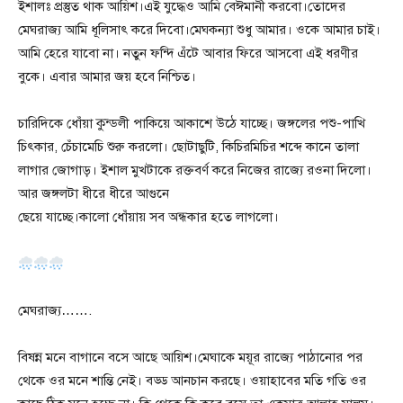
ইশালঃ প্রস্তুত থাক আয়িশ।এই যুদ্ধেও আমি বেঈমানী করবো।তোদের
মেঘরাজ্য আমি ধূলিসাৎ করে দিবো।মেঘকন্যা শুধু আমার। ওকে আমার চাই।
আমি হেরে যাবো না। নতুন ফন্দি এঁটে আবার ফিরে আসবো এই ধরণীর
বুকে। এবার আমার জয় হবে নিশ্চিত।
চারিদিকে ধোঁয়া কুন্ডলী পাকিয়ে আকাশে উঠে যাচ্ছে। জঙ্গলের পশু-পাখি
চিৎকার, চেঁচামেচি শুরু করলো। ছোটাছুটি, কিচিরমিচির শব্দে কানে তালা
লাগার জোগাড়। ইশাল মুখটাকে রক্তবর্ণ করে নিজের রাজ্যে রওনা দিলো।
আর জঙ্গলটা ধীরে ধীরে আগুনে
ছেয়ে যাচ্ছে।কালো ধোঁয়ায় সব অন্ধকার হতে লাগলো।
মেঘরাজ্য…….
বিষন্ন মনে বাগানে বসে আছে আয়িশ।মেঘাকে ময়ূর রাজ্যে পাঠানোর পর
থেকে ওর মনে শান্তি নেই। বড্ড আনচান করছে। ওয়াহাবের মতি গতি ওর