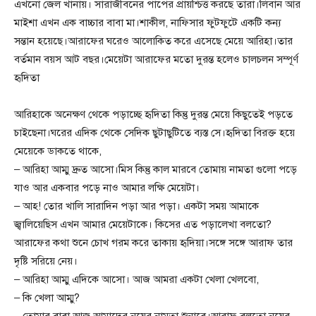
এখনো জেল খানায়। সারাজীবনের পাপের প্রায়শ্চিত্ত করছে তারা।লিবান আর
মাইশা এখন এক বাচ্চার বাবা মা।শাকীল, নাফিসার ফুটফুটে একটি কন্য
সন্তান হয়েছে।আরাফের ঘরেও আলোকিত করে এসেছে মেয়ে আরিহা।তার
বর্তমান বয়স আট বছর।মেয়েটা আরাফের মতো দুরন্ত হলেও চালচলন সম্পূর্ণ
হৃদিতা
আরিহাকে অনেক্ষণ থেকে পড়াচ্ছে হৃদিতা কিন্তু দুরন্ত মেয়ে কিছুতেই পড়তে
চাইছেনা।ঘরের এদিক থেকে সেদিক ছুটাছুটিতে ব্যস্ত সে।হৃদিতা বিরক্ত হয়ে
মেয়েকে ডাকতে থাকে,
– আরিহা আম্মু দ্রুত আসো।মিস কিন্তু কাল মারবে তোমায় নামতা গুলো পড়ে
যাও আর একবার পড়ে নাও আমার লক্ষি মেয়েটা।
– আহ! তোর খালি সারাদিন পড়া আর পড়া। একটা সময় আমাকে
জ্বালিয়েছিস এখন আমার মেয়েটাকে। কিসের এত পড়ালেখা বলতো?
আরাফের কথা শুনে চোখ গরম করে তাকায় হৃদিয়া।সঙ্গে সঙ্গে আরাফ তার
দৃষ্টি সরিয়ে নেয়।
– আরিহা আম্মু এদিকে আসো। আজ আমরা একটা খেলা খেলবো,
– কি খেলা আম্মু?
– তোমার বাবা আজ আমাদের নয়ের নামতা শুনাবে।আরাফ বলতো নয়ের