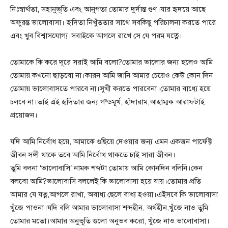
নিঃস্বার্থতা, সহানুভূতি এবং আনুগত্য তোমার দুর্দান্ত গুণ।যার হৃদয়ে আছে
অফুরন্ত ভালোবাসা। হৃদিতা নিখুঁততার সাথে সবকিছু পরিচালনা করতে পারে
এবং খুব বিশ্বাসযোগ্য।সবাইকে আগলে রাখে সে যে পরম যত্নে।
তোমাকে কি করে দূরে সরাই আমি বলো?তোমার ভালোর জন্য হলেও আমি
তোমায় কখনো ছাড়বো না।কারন আমি জানি আমার চেয়েও কেউ কোন দিন
তোমায় ভালোবাসতে পারবে না।সুখী করতে পারবেনা।তোমার বাধ্যে হয়ে
চলবে না।তাই এই হৃদিতার জন্য গন্ডমূর্খ, হাঁদারাম,আহাম্মক আরাফটাই
প্রয়োজন।
যদি আমি নির্বোধ হয়ে, আমাকে গুছিয়ে দেওয়ার জন্য এমন একজন পার্ফেক্ট
জীবন সঙ্গী থাকে তবে আমি নির্বোধ থাকতে চাই সারা জীবন।
তুমি বলনা ‘ভালোবাসি’ নামক শব্দটা তোমায় আমি কোনদিন বলিনি।কেন
বলবো আমি?ভালোবাসি বললেই কি ভালোবাসা হয়ে যায়।তোমার প্রতি
আমার যে যত্ন,আগলে রাখা, অবাধ্য ছেলে বাধ্য হওয়া।এইসবে কি ভালোবাসা
খুঁজে পাওনা।যদি বলি আমার ভালোবাসা শব্দহীন, অর্থহীন,খুঁজে নাও তুমি
তোমার মতো।আমার অনুভূতি গুলো অনুভব করো, খুঁজে নাও ভালোবাসা।