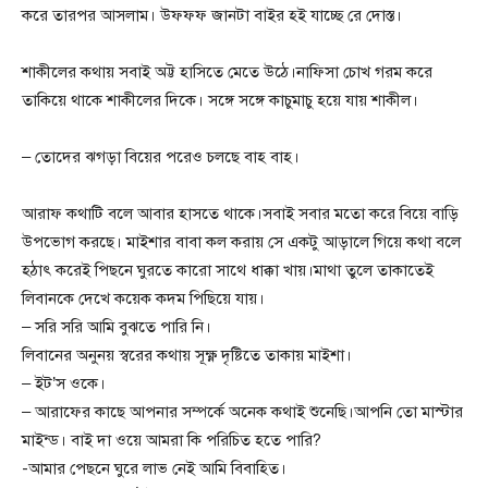
করে তারপর আসলাম। উফফফ জানটা বাইর হই যাচ্ছে রে দোস্ত।
শাকীলের কথায় সবাই অট্ট হাসিতে মেতে উঠে।নাফিসা চোখ গরম করে
তাকিয়ে থাকে শাকীলের দিকে। সঙ্গে সঙ্গে কাচুমাচু হয়ে যায় শাকীল।
– তোদের ঝগড়া বিয়ের পরেও চলছে বাহ বাহ।
আরাফ কথাটি বলে আবার হাসতে থাকে।সবাই সবার মতো করে বিয়ে বাড়ি
উপভোগ করছে। মাইশার বাবা কল করায় সে একটু আড়ালে গিয়ে কথা বলে
হঠাৎ করেই পিছনে ঘুরতে কারো সাথে ধাক্কা খায়।মাথা তুলে তাকাতেই
লিবানকে দেখে কয়েক কদম পিছিয়ে যায়।
– সরি সরি আমি বুঝতে পারি নি।
লিবানের অনুনয় স্বরের কথায় সূক্ষ্ণ দৃষ্টিতে তাকায় মাইশা।
– ইট’স ওকে।
– আরাফের কাছে আপনার সম্পর্কে অনেক কথাই শুনেছি।আপনি তো মাস্টার
মাইন্ড। বাই দা ওয়ে আমরা কি পরিচিত হতে পারি?
-আমার পেছনে ঘুরে লাভ নেই আমি বিবাহিত।