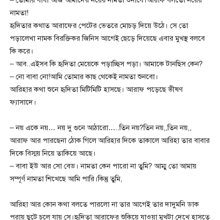
নামতা!
হৃদিতার কথাত আরাফের পেটের ভেতরে মোচড় দিয়ে উঠে। সে তো
পড়ালেখা নামক বিরক্তিকর জিনিস আগেই ছেড়ে দিয়েছে এবার মুখস্থ বলবে
কি করে।
– আব..এইসব কি হৃদিতা মেয়েকে পড়াচ্ছিস পড়া। আমাকে টানছিস কেন?
– নো বাবা নো!আমি তোমার কাছ থেকেই নামতা শুনবো।
আরিহার কথা শুনে হৃদিতা মিটিমিটি হাসছে। আরাফ পড়েছে ভীষণ
ফ্যাসাদে।
– নয় একে নয়… নয় দু গুনে আঠারো…..তিন নয়?তিন নয়,,তিন নয়,,
আরাফ আর পারছেনা ঠোক গিলে আরিহার দিকে তাকালে আরিহা তার বাবার
দিকে বিস্ময় নিয়ে তাকিয়ে আছে।
– বাবা ইউ আর সো বেড। নামতা কেন পারো না তুমি? আম্মু তো আমায়
সম্পূর্ণ নামতা শিখেছে আমি পারি।কিন্তু তুমি,
আরিহা আর কোন কথা বলতে পারলো না তার আগেই তার দাদুমনি ডাক
পরায় ছুটে চলে যায় সে।হৃদিতা আরাফের শুকিয়ে যাওয়া মুখটা দেখে হাসতে