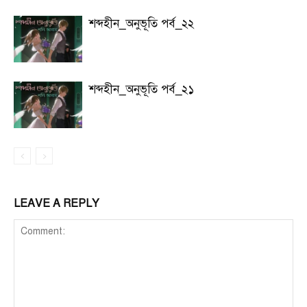
শব্দহীন_অনুভূতি পর্ব_২২
শব্দহীন_অনুভূতি পর্ব_২১
LEAVE A REPLY