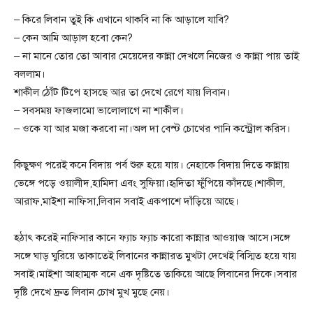
– কিরে লিবান তুই কি এখানে থাকবি না কি আড়ালে যাবি?
– কেন আমি আড়াল হবো কেন?
– না মানে তোর তো আবার মেয়েদের কান্না দেখলে নিজের ও কান্না পায় তাই
বললাম।
শাকীল ঠোঁট টিপে হাসছে আর তা দেখে রেগে যায় লিবান।
– সবসময় ফাজলামো ভালোলাগে না শাকীল।
– ওকে যা আর মজা করবো না।অল দা বেস্ট চোখের পানি কন্ট্রোল করিস।
কিছুক্ষণ পরেই কনে বিদায় পর্ব শুরু হয়ে যায়। নেহাকে বিদায় দিতে কান্নায়
ভেঙ্গে পড়ে ওয়ালীদ,হামিদা এবং সুফিয়া।হৃদিতা ফুঁপিয়ে কাঁদছে।শাকীল,
আরাফ,মাইশা নাফিসা,লিবান সবাই একপাশে দাঁড়িয়ে আছে।
হঠাৎ করেই নাফিসার কানে ফ্যাচ ফ্যাচ কারো কান্নার আওয়াজ আসে।সঙ্গে
সঙ্গে ঘাড় ঘুরিয়ে তাকাতেই লিবানের কান্নারত মুখটা দেখেই বিস্মিত হয়ে যায়
সবাই।মাইশা আহাম্মক বনে এক দৃষ্টিতে তাকিয়ে আছে লিবানের দিকে।সবার
দৃষ্টি দেখে দ্রুত লিবান চোখ মুখ মুছে নেয়।