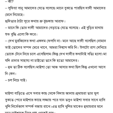
– কী?
– সুফিয়া বানু আমাদের যেতে বলেছে।মানে বুঝতে পারছিস দাদী আমাদের
মেনে নিয়েছে।
হৃদিতার ঠাট্টা সুরে কথায় ভ্রু কুচকায় আরাফ।
– মানে কি তোর দাদী আমাদের বেড়াতে যেতে বলেছে। এই বুড়ির মাথায়
শুভ বুদ্ধি এলো কি করে।
– দেখ মুরব্বিদের কথা একদম ফেলবি না। মনে আছে দাদী বলেছিল নোমান
ভাই তোদের সম্পদ মেরে খাবে, আমরা বিশ্বাস করি নি। উলটো রাগ দেখিয়ে
তোকে টেনে নিয়ে চলে এসেছিলাম।কিন্তু দেখ দাদীর কথাটাই সত্যি হলো।মা
যদি প্রভার সাহায্য না চাইতো তবে কি হতো আমাদের।
– হুম তা ঠিক বলেছিস।মাইশা তো আজ আসার কথা ছিল কিন্তু এখনো আসে
নি কেন।
– চল নিচে যাই।
মাইশা বাড়িতে এসে সবার কাছ থেকে বিদায় জানায়।হুমায়রা তার ভুল
বুঝতে পেরে মাইশার কাছে লজ্জায় পরে যান তবুও মাইশা সবার সাথে হাসি
খুশি নির্ভেজাল সম্পর্ক বজায় রাখে।এত হাসি খুশির মাঝেও হুমায়রার মনে
মনে মাইশাকে নিয়ে দ্বন্দ্ব থেকেই যায়।