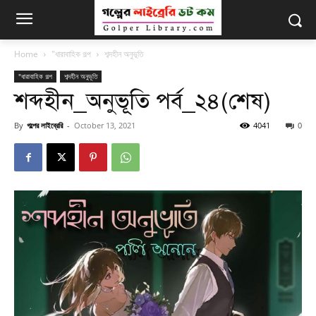
Home
"ধারাবাহিক গল্প
শব্দহীন অনুভূতি
"ধারাবাহিক গল্প
শব্দহীন অনুভূতি
শব্দহীন_অনুভূতি পর্ব_২৪(শেষ)
By
গল্পের লাইব্রেরি
-
October 13, 2021
4041
0