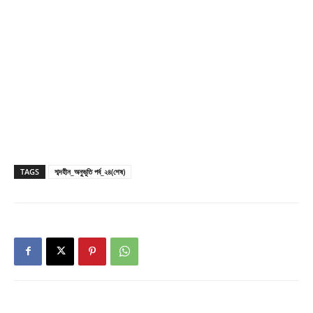
TAGS
শব্দহীন_অনুভূতি পর্ব_২৪(শেষ)