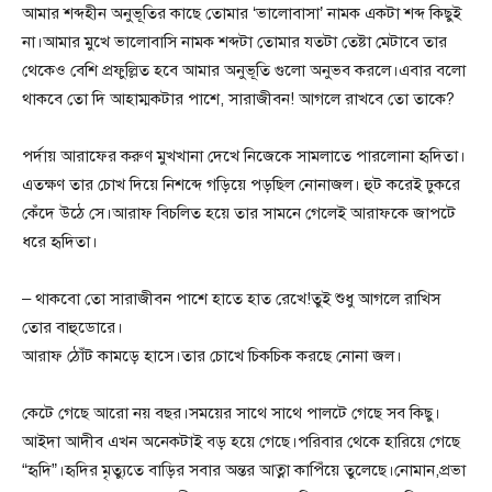
আমার শব্দহীন অনুভূতির কাছে তোমার ‘ভালোবাসা’ নামক একটা শব্দ কিছুই
না।আমার মুখে ভালোবাসি নামক শব্দটা তোমার যতটা তেষ্টা মেটাবে তার
থেকেও বেশি প্রফুল্লিত হবে আমার অনুভূতি গুলো অনুভব করলে।এবার বলো
থাকবে তো দি আহাম্মকটার পাশে, সারাজীবন! আগলে রাখবে তো তাকে?
পর্দায় আরাফের করুণ মুখখানা দেখে নিজেকে সামলাতে পারলোনা হৃদিতা।
এতক্ষণ তার চোখ দিয়ে নিশব্দে গড়িয়ে পড়ছিল নোনাজল। হুট করেই ঢুকরে
কেঁদে উঠে সে।আরাফ বিচলিত হয়ে তার সামনে গেলেই আরাফকে জাপটে
ধরে হৃদিতা।
– থাকবো তো সারাজীবন পাশে হাতে হাত রেখে!তুই শুধু আগলে রাখিস
তোর বাহুডোরে।
আরাফ ঠোঁট কামড়ে হাসে।তার চোখে চিকচিক করছে নোনা জল।
কেটে গেছে আরো নয় বছর।সময়ের সাথে সাথে পালটে গেছে সব কিছু।
আইদা আদীব এখন অনেকটাই বড় হয়ে গেছে।পরিবার থেকে হারিয়ে গেছে
“হৃদি”।হৃদির মৃত্যুতে বাড়ির সবার অন্তর আত্না কাপিঁয়ে তুলেছে।নোমান,প্রভা