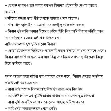
– হোয়াট দা ফাও!তুই আবার কান্দস লিবান? এইসব কি দেখায় আল্লাহ
আমারে।
শাকীলের কথায় তার পীঠ চাপড়ে হাসতে থাকে আরাফ।
– থাক থাক জ্বালাইস না তোরা। সে একটু দুঃখ প্রকাশ করুক।
– লিবান তুই নাকি আমার বিয়েতে কেঁদে ছিলি কিন্তু আমি বিশ্বাস করিনি।আজ
আমার বিশ্বাস হয়েছে তুই সত্যি কেঁদেছিস।
নাফিসার কথায় মুখ ঘুরিয়ে নেয় লিবান।
– তোরা ইমোশনাল জিনিসেও ফাজলামি করস ভাল্লাগে না।সর সামনে থেকে।
লিবান রাগ দেখিয়ে দ্রুত চলে যায়।কিন্তু তার দিকে এখনো দুটো চোখ বিস্ময়
নিয়ে তাকিয়ে আছে।
সবার আড়াল হয়ে মাইশা তার বাবাকে ফোন করে। গিয়াস মেয়ের আর্তনাদ
কন্ঠ শুনেই থম মেরে যান।
– বাবা আই ওয়েন্ট লিবান!আই নিড ইট বাবা, আই নিড ইট!
– হোয়াট? কি বলছো তুমি?তোমার মাথায় আবার কোন ভূত চাপলো।
– বাবা তুমি বলেছিলেনা আমাকে কোন আহাম্মক বিয়ে করবে।
– আমি সেই আহাম্মকটাকে পেয়ে গেছি।