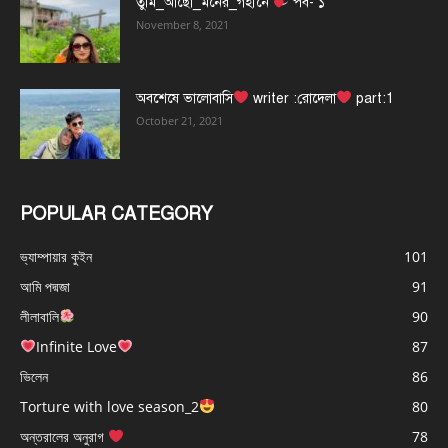
তুমি_আছো_মনের_গহীনে
পর্ব- ১
November 8, 2021
অবশেষে ভালোবাসি
writer :রোদেলা
part:1
October 21, 2021
POPULAR CATEGORY
ভ্যাম্পায়ার কুইন
101
আমি পদ্মজা
91
লীলাবালি
90
Infinite Love
87
ভিলেন
86
Torture with love season_2
80
অন্তরালের অনুরাগ
78