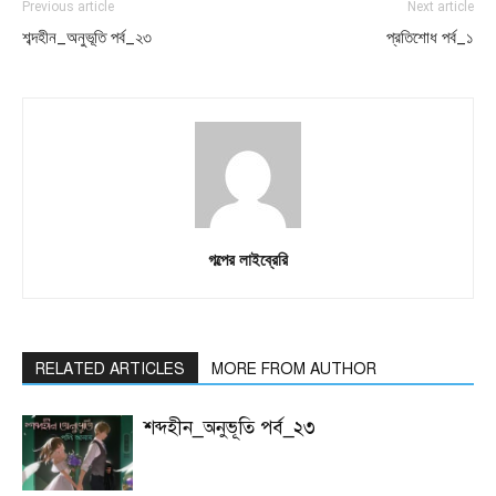
Previous article
Next article
শব্দহীন_অনুভূতি পর্ব_২৩
প্রতিশোধ পর্ব_১
গল্পের লাইব্রেরি
RELATED ARTICLES
MORE FROM AUTHOR
শব্দহীন_অনুভূতি পর্ব_২৩