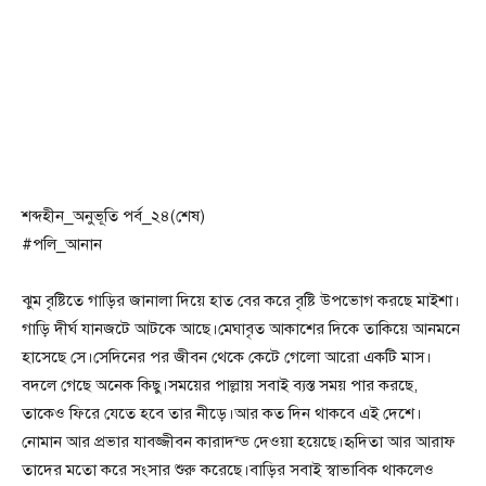
শব্দহীন_অনুভূতি পর্ব_২৪(শেষ)
#পলি_আনান
ঝুম বৃষ্টিতে গাড়ির জানালা দিয়ে হাত বের করে বৃষ্টি উপভোগ করছে মাইশা।
গাড়ি দীর্ঘ যানজটে আটকে আছে।মেঘাবৃত আকাশের দিকে তাকিয়ে আনমনে
হাসেছে সে।সেদিনের পর জীবন থেকে কেটে গেলো আরো একটি মাস।
বদলে গেছে অনেক কিছু।সময়ের পাল্লায় সবাই ব্যস্ত সময় পার করছে,
তাকেও ফিরে যেতে হবে তার নীড়ে।আর কত দিন থাকবে এই দেশে।
নোমান আর প্রভার যাবজ্জীবন কারাদন্ড দেওয়া হয়েছে।হৃদিতা আর আরাফ
তাদের মতো করে সংসার শুরু করেছে।বাড়ির সবাই স্বাভাবিক থাকলেও