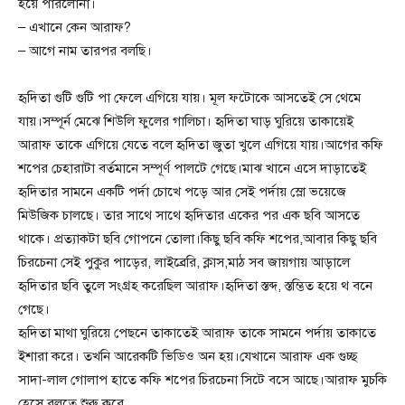
হয়ে পারলোনা।
– এখানে কেন আরাফ?
– আগে নাম তারপর বলছি।
হৃদিতা গুটি গুটি পা ফেলে এগিয়ে যায়। মূল ফটোকে আসতেই সে থেমে
যায়।সম্পূর্ন মেঝে শিউলি ফুলের গালিচা। হৃদিতা ঘাড় ঘুরিয়ে তাকায়েই
আরাফ তাকে এগিয়ে যেতে বলে হৃদিতা জুতা খুলে এগিয়ে যায়।আগের কফি
শপের চেহারাটা বর্তমানে সম্পূর্ণ পালটে গেছে।মাঝ খানে এসে দাড়াতেই
হৃদিতার সামনে একটি পর্দা চোখে পড়ে আর সেই পর্দায় স্লো ভয়েজে
মিউজিক চালছে। তার সাথে সাথে হৃদিতার একের পর এক ছবি আসতে
থাকে। প্রত্যাকটা ছবি গোপনে তোলা।কিছু ছবি কফি শপের,আবার কিছু ছবি
চিরচেনা সেই পুকুর পাড়ের, লাইব্রেরি, ক্লাস,মাঠ সব জায়গায় আড়ালে
হৃদিতার ছবি তুলে সংগ্রহ করেছিল আরাফ।হৃদিতা স্তব্দ, স্তম্ভিত হয়ে থ বনে
গেছে।
হৃদিতা মাথা ঘুরিয়ে পেছনে তাকাতেই আরাফ তাকে সামনে পর্দায় তাকাতে
ইশারা করে। তখনি আরেকটি ভিডিও অন হয়।যেখানে আরাফ এক গুচ্ছ
সাদা-লাল গোলাপ হাতে কফি শপের চিরচেনা সিটে বসে আছে।আরাফ মুচকি
হেসে বলতে শুরু করে,