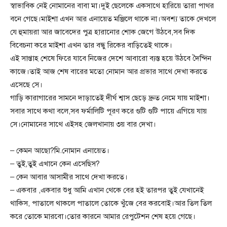
স্বাভাবিক নেই নোমানের বাবা মা।দুই ছেলেকে একসাথে হারিয়ে তারা পাথর
বনে গেছে।মাইশা এখন আর এনায়েত মঞ্জিলে থাকে না।অবশ্য তাকে দেখলে
যে হুমায়রা আর জাবেদের পুত্র হারানোর শোক জেগে উঠবে,সব দিক
বিবেচনা করে মাইশা এখন তার বন্ধু রিকের বাড়িতেই থাকে।
এই সাপ্তাহ শেষে ফিরে যাবে নিজের দেশে আবারো ব্যস্ত হয়ে উঠবে দৈন্দিন
কাজে।তাই আজ শেষ বারের মতো নোমান আর প্রভার সাথে দেখা করতে
এসেছে সে।
গাড়ি কারাগারের সামনে দাড়াতেই দীর্ঘ শ্বাস ছেড়ে দ্রুত নেমে যায় মাইশা।
সবার সাথে কথা বলে,সব ফর্মালিটি পূরণ করে গুটি গুটি পায়ে এগিয়ে যায়
সে।নোমানের সাথে এইসহ জেলখানায় ৩য় বার দেখা।
– কেমন আছো?মি.নোমান এনায়েত।
– তুই,তুই এখানে কেন এসেছিস?
– কেন আবার আসামীর সাথে দেখা করতে।
– একবার ,একবার শুধু আমি এখান থেকে বের হই তারপর তুই যেখানেই
থাকিস, পাতালে থাকলে পাতালে তোকে খুঁজে বের করবোই।আর তিল তিল
করে তোকে মারবো।তোর কারনে আমার রেপুটেশন শেষ হয়ে গেছে।