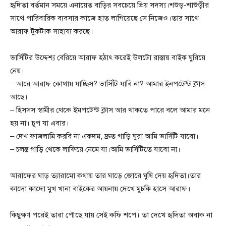
হৃদিতা বর্তমান সময়ে এনায়েত বাড়ির সবচেয়ে প্রিয় সদস্য।শশুড়-শাশুড়ীর
সাথে পারিবারিক ব্যবসার কাজে হাত লাগিয়েছে সে নিজেও।তার সাথে
আরাফ টুকটাক সাহায্য করছে।
ভার্সিটির উদ্দেশ্য বেরিয়ে আরাফ হঠাৎ করেই উলটো রাস্তায় বাইক ঘুরিয়ে
নেয়।
– আরে আরাফ কোথায় যাচ্ছিস? ভার্সিটি যাবি না? আমার ইনপটেন্ট ক্লাস
আছে।
– হিসসস স্বামীর থেকে ইমপটেন্ট ক্লাস আর থাকতে পারে বলে আমার মনে
হয় না। চুপ যা এবার।
– দেখ ফাজলামি করবি না একদম, দ্রুত গাড়ি ঘুরা আমি ভার্সিটি যাবো।
– চলন্ত গাড়ি থেকে লাফিয়ে নেমে যা।আমি ভার্সিটিতে যাবো না।
আরাফের ঘাড় ত্যারামো কথায় তার ঘাড়ে জোরে ঘুষি দেয় হৃদিতা।তার
কাদো কাদো মুখ খানা বাইকের আয়নায় দেখে মুচকি হাসে আরাফ।
কিছুক্ষণ পরেই তারা পৌছে যায় সেই কফি শপে। তা দেখে হৃদিতা অবাক না