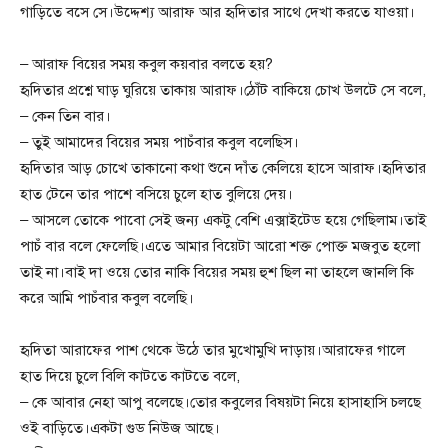
গাড়িতে বসে সে।উদ্দেশ্য আরাফ আর হৃদিতার সাথে দেখা করতে যাওয়া।
– আরাফ বিয়ের সময় কবুল কয়বার বলতে হয়?
হৃদিতার প্রশ্নে ঘাড় ঘুরিয়ে তাকায় আরাফ।ঠোঁট বাকিয়ে চোখ উলটে সে বলে,
– কেন তিন বার।
– তুই আমাদের বিয়ের সময় পাচঁবার কবুল বলেছিস।
হৃদিতার আড় চোখে তাকানো কথা শুনে দাঁত কেলিয়ে হাসে আরাফ।হৃদিতার
হাত টেনে তার পাশে বসিয়ে চুলে হাত বুলিয়ে দেয়।
– আসলে তোকে পাবো সেই জন্য একটু বেশি এক্সাইটেড হয়ে গেছিলাম।তাই
পাচঁ বার বলে ফেলেছি।এতে আমার বিয়েটা আরো শক্ত পোক্ত মজবুত হলো
তাই না।বাই দা ওয়ে তোর নাকি বিয়ের সময় হুশ ছিল না তাহলে জানলি কি
করে আমি পাচঁবার কবুল বলেছি।
হৃদিতা আরাফের পাশ থেকে উঠে তার মুখোমুখি দাড়ায়।আরাফের গালে
হাত দিয়ে চুলে বিলি কাটতে কাটতে বলে,
– কে আবার নেহা আপু বলেছে।তোর কবুলের বিষয়টা নিয়ে হাসাহাসি চলছে
ওই বাড়িতে।একটা গুড নিউজ আছে।