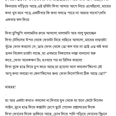
কিনারায় দাঁড়িয়ে আছে,এই ছবিটা দিবা আসার আগে নিয়ে এসেছিলো,,মায়ের
কথা খুব মনে পড়ে,একটিবার কি কথা বলতে পারে না আমার সাথে?দেখি
একবার কল দিয়ে
.
দিবা চুপিচুপি খালামনির রুমে আসলো,খালামণি আর খালু ঘুমাচ্ছেন
দিবা টেবিলের উপর থেকে ফোনটা নিয়ে বাহিরে আসলো,,মায়ের নাম্বারটা
খুঁজে ফোন করলো সে,,তার ফোন থেকে তো কল যায় না তাই এত কষ্ট করা
তখন বিকেল চারটা বাজে,,মা এসময়ে বিকালের নাস্তা বানানো শুরু
করে,,ফোন অনেকক্ষণ রিং হওয়ার পর মা রিসিভ করলো
দিবা বুকে হাত দিয়ে চুপ করে আছে,মা হ্যালো বলে বললেন”কিগো মৌ
আপু,কথা বলছো না কেন?কিসের জন্য ফোন দিলে?দিবা ঠিক আছে তো?”
.
মাহহহ!
.
মা আর একটা কথাও বললেন না,দিবার মুখ থেকে মা শুনে কেটে দিলেন
লাইন,,মুখে হাত দিয়ে কান্নাটা চেপে ছুটে গেলেন রান্নাঘরের দিকে
দিবা ফোনের দিকে তাকিয়ে আছে,,চোখ দিয়ে পানি গড়িয়ে ফোনের স্ক্রিনে