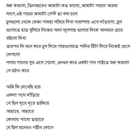
শুরু করলো,,তিনবছরেও জামাটা কত ভালো,,জামাটা পরলে আরাম
লাগে,এই গরমে জামাটা বেস্ট তা বলা চলে
চুলগুলো থেকে ভেজা গামছা সরিয়ে দিবা বারান্দায় এসে দাঁড়ালো,,চুল
গুলোতে হাত বুলিয়ে নিজের আনা ফুলগাছ গুলোর দিকে আনমনে চেয়ে
রইলো দিবা
তারপর কি মনে করে চুল দিয়ে গাছগুলোতে পানির ছিঁটা দিয়ে নিজেই হেসে
ফেললো
গলায় গানের সুর এসে গেলো,,গুনগুন করে একটা গান গাইতে শুরু করলো
সে হঠাৎ করে
.
আমি কি দেখেছি হায়
একলা পথে দাঁড়িয়ে
সে ছিল দূরে দূরে তাকিয়ে
আহারে, আহারে
কোথায় পাবো তাহারে
যে ছিল মনেরও গহীন কোণে