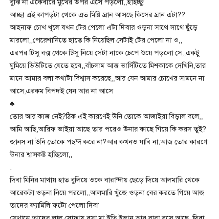
বুঝি না একেবারে মুখের উপর এসে পড়লো,,হাইচ্ছু!
আচ্ছা এই কাপড়টা থেকে এত মিষ্টি ঘ্রান আসছে কিসের ঘ্রান এটা??
আহনাফ চোখ খুলে যখন টের পেলো এটা দিবার ওড়না সাথে সাথে ছুঁড়ে
মারলো,,পেরেশানিতে হাতে কি নিয়েছিল সেটাই টের পেলো না ও,,
এরপর টিসু বক্স থেকে টিসু নিয়ে সেটা নাকে চেপে শুয়ে পড়লো সে,,একটু
ঘুমিয়ে ডিউটিতে যেতে হবে,,বাঁচলাম আজ ভার্সিটিতে মিশকাকে দেখিনি,তার
মানে আমার বলা কথাটা বিশ্বাস করেছে,,আর যেন আমার চোখের সামনে না
আসে,এরকম বিপদই যেন আর না আসে
♣
তোর আর কাজ নেই?ঠিক এই কারণেই উনি তোকে আজাইরা বিড়াল বলে,,
আমি আছি,আরিফ ভাইয়া আছে তার পরেও উনার কাছে গিয়ে কি করস তুই?
জানস না উনি তোকে পছন্দ করে না?আর কখনও যাবি না,আজ তোর কারণে
উনার শ্বাসকষ্ট হচ্ছিলো,,
.
দিবা মিনির মাথায় হাত বুলিয়ে ওকে বারান্দায় ছেড়ে দিয়ে আলমারি থেকে
আরেকটা ওড়না নিয়ে পরলো,,আলমারি খুঁজে ওড়না বের করতে গিয়ে আজ
তাদের ফ্যামিলি ফটো পেলো দিবা
সেখানে তাদের লাল সোফায় বসা মা,ইতি,ইভান আর বাবা বসে আছে,,দিবা