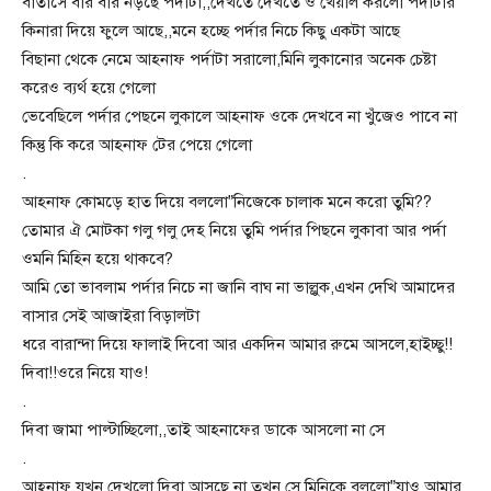
বাতাসে বার বার নড়ছে পর্দাটা,,দেখতে দেখতে ও খেয়াল করলো পর্দাটার
কিনারা দিয়ে ফুলে আছে,,মনে হচ্ছে পর্দার নিচে কিছু একটা আছে
বিছানা থেকে নেমে আহনাফ পর্দাটা সরালো,মিনি লুকানোর অনেক চেষ্টা
করেও ব্যর্থ হয়ে গেলো
ভেবেছিলে পর্দার পেছনে লুকালে আহনাফ ওকে দেখবে না খুঁজেও পাবে না
কিন্তু কি করে আহনাফ টের পেয়ে গেলো
.
আহনাফ কোমড়ে হাত দিয়ে বললো”নিজেকে চালাক মনে করো তুমি??
তোমার ঐ মোটকা গলু গলু দেহ নিয়ে তুমি পর্দার পিছনে লুকাবা আর পর্দা
ওমনি মিহিন হয়ে থাকবে?
আমি তো ভাবলাম পর্দার নিচে না জানি বাঘ না ভাল্লুক,এখন দেখি আমাদের
বাসার সেই আজাইরা বিড়ালটা
ধরে বারান্দা দিয়ে ফালাই দিবো আর একদিন আমার রুমে আসলে,হাইচ্ছু!!
দিবা!!ওরে নিয়ে যাও!
.
দিবা জামা পাল্টাচ্ছিলো,,তাই আহনাফের ডাকে আসলো না সে
.
আহনাফ যখন দেখলো দিবা আসছে না তখন সে মিনিকে বললো”যাও আমার