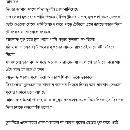
আবারও
দিবার জামার সাথে গাঁদা ফুলটা বেশ মানিয়েছে
ওর ভেজা চুল বেয়ে পানি পড়ছে টেবিল ক্লথের উপর,,চুল লম্বা তবে যেগুলো
ছোট ওগুলো থেকে পানি টপটপ করে পড়ে টেবিলে এসে জমছে কারণ দিবা
টেবিলের সাথে লেগে বসেছে
আহনাফ মুগ্ধ হয়ে চুল থেকে পানি পড়ার দৃশ্যটা দেখছিলো
হঠাৎ মা ডালের বাটি ওদের দুজনের সামনে রাখতেই ও চোখটা সরিয়ে
নিলো
মা বললো তার ঘুম আসছে অনেক, ওরা যেন যা যা লাগে তা নিয়ে নিয়ে খায়
এটা বলে মা চলে গেলেন
আহনাফ খাবার মুখে দিয়ে আবারও দিবার দিকে তাকালো
দিবা ভেজা চুলগুলোকে বারবার কানপর পিছনে দিচ্ছে আর বারবার সেগুলো
মুখের সামনে চলে আসছে
আহনাফ খেতেই পারছে না আজ,,হুট করে এক ধমক দিয়ে দিলো সে দিবাকে
দিবা চমকে বললো”কি হলো?”
.
চুল নিয়ে এমন করো কেন??জানো না আমার বুকের ভেতর ধুক করে ওঠে