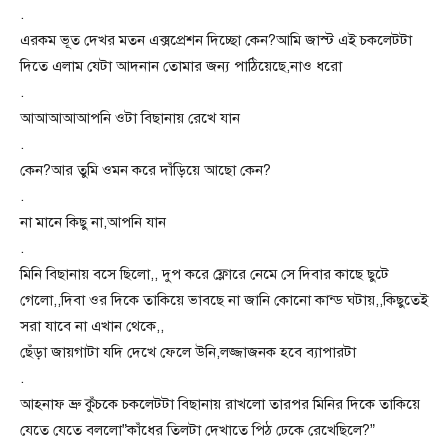
.
এরকম ভূত দেখর মতন এক্সপ্রেশন দিচ্ছো কেন?আমি জাস্ট এই চকলেটটা
দিতে এলাম যেটা আদনান তোমার জন্য পাঠিয়েছে,নাও ধরো
.
আআআআআপনি ওটা বিছানায় রেখে যান
.
কেন?আর তুমি ওমন করে দাঁড়িয়ে আছো কেন?
.
না মানে কিছু না,আপনি যান
.
মিনি বিছানায় বসে ছিলো,, দুপ করে ফ্লোরে নেমে সে দিবার কাছে ছুটে
গেলো,,দিবা ওর দিকে তাকিয়ে ভাবছে না জানি কোনো কান্ড ঘটায়,,কিছুতেই
সরা যাবে না এখান থেকে,,
ছেঁড়া জায়গাটা যদি দেখে ফেলে উনি,লজ্জাজনক হবে ব্যাপারটা
.
আহনাফ ভ্রু কুঁচকে চকলেটটা বিছানায় রাখলো তারপর মিনির দিকে তাকিয়ে
যেতে যেতে বললো”কাঁধের তিলটা দেখাতে পিঠ ঢেকে রেখেছিলে?”