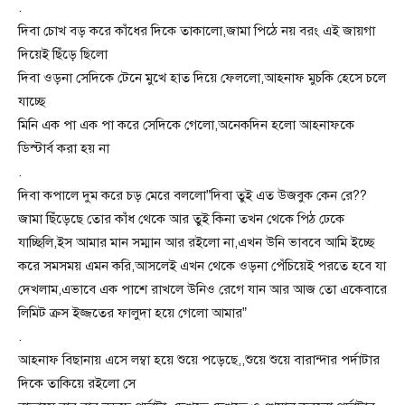
.
দিবা চোখ বড় করে কাঁধের দিকে তাকালো,জামা পিঠে নয় বরং এই জায়গা
দিয়েই ছিঁড়ে ছিলো
দিবা ওড়না সেদিকে টেনে মুখে হাত দিয়ে ফেললো,আহনাফ মুচকি হেসে চলে
যাচ্ছে
মিনি এক পা এক পা করে সেদিকে গেলো,অনেকদিন হলো আহনাফকে
ডিস্টার্ব করা হয় না
.
দিবা কপালে দুম করে চড় মেরে বললো”দিবা তুই এত উজবুক কেন রে??
জামা ছিঁড়েছে তোর কাঁধ থেকে আর তুই কিনা তখন থেকে পিঠ ঢেকে
যাচ্ছিলি,ইস আমার মান সম্মান আর রইলো না,এখন উনি ভাববে আমি ইচ্ছে
করে সমসময় এমন করি,আসলেই এখন থেকে ওড়না পেঁচিয়েই পরতে হবে যা
দেখলাম,এভাবে এক পাশে রাখলে উনিও রেগে যান আর আজ তো একেবারে
লিমিট ক্রস ইজ্জতের ফালুদা হয়ে গেলো আমার”
.
আহনাফ বিছানায় এসে লম্বা হয়ে শুয়ে পড়েছে,,শুয়ে শুয়ে বারান্দার পর্দাটার
দিকে তাকিয়ে রইলো সে