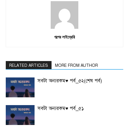
গল্পের লাইব্রেরি
RELATED ARTICLES
MORE FROM AUTHOR
সবটা অন্যরকম♥ পর্ব_৫২(শেষ পর্ব)
সবটা অন্যরকম♥ পর্ব_৫১