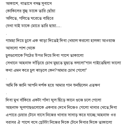
আকাশে, বাতাসে বসন্ত সুবাসে
কোকিলের কুহু ডাকে তারি ছোঁয়া
অলিতে, গলিতে ঘরেতে বাহিরে
যেথা যাই ডাকে মোরে তারি ছায়া….
.
গামছা দিয়ে চুলে এক ঝাড়া দিতেই দিবা খেয়াল করলো হালকা আওয়াজ
আসলো পাশ থেকে
চুলগুলোকে পিঠের উপর দিয়ে দিবা পাশে তাকালো
সেখানে আহনাফ দাঁড়িয়ে চোখ মুছতে মুছতে বললো”গান গাইতেছিলা ভালো
কথা এমন করে চুল ঝাড়লে কেন?আমার চোখ গেলো”
.
আমি কি জানি আপনি দর্শক হয়ে আমার গান শুনছিলেন এতক্ষণ
.
দিবা মুখ বাঁকিয়ে একটা গাঁদা ফুল ছিঁড়ে কানে গুজে চলে গেলো
আহনাফ ফুলগাছগুলোকে একবার দেখে নিজেও গেলো খাবার খেতে,দিবা
এপারে চেয়ার টেনে বাসে নিজের খাবার সাবাড় করে যাচ্ছে,আহনাফ ওর
বরাবর ঐ পাশে বসে প্লেটটা নিজের দিকে টেনে দিবার দিকে তাকালো