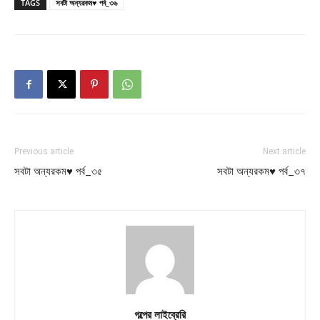
TAGS
সবটা অন্যরকম♥ পর্ব_৩৬
Previous article
Next article
সবটা অন্যরকম♥ পর্ব_৩৫
সবটা অন্যরকম♥ পর্ব_৩৭
গল্পের লাইব্রেরি