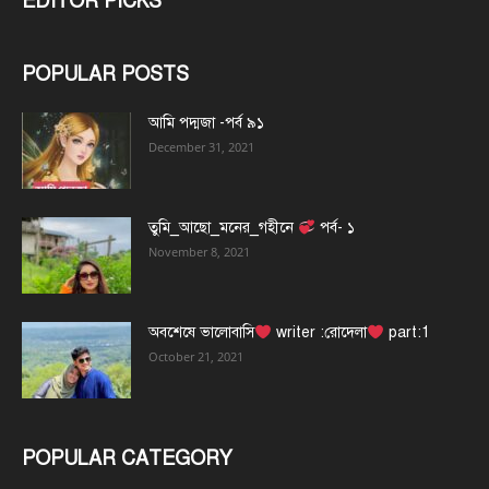
EDITOR PICKS
POPULAR POSTS
আমি পদ্মজা -পর্ব ৯১
December 31, 2021
তুমি_আছো_মনের_গহীনে
পর্ব- ১
November 8, 2021
অবশেষে ভালোবাসি
writer :রোদেলা
part:1
October 21, 2021
POPULAR CATEGORY