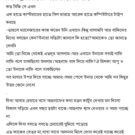
কত বিজি সে এখন
এক হাতে কাস্টমারের হাতে সিল মারছে আরেক হাতে কম্পিউটারে টাইপ
করছে
-তাহলে ম্যানেজারের কাজ করেন উনি এখানে।কিন্তু খালামণি আর বাকিদের
মিথ্যে বলছেন কেন?উনারা সত্যিটা জানলে কি হতো?আমাকেও তো জানতে
দেননি
আমি তো নিজে থেকেই এতদূর আসলাম।আর এখানে উনাকে সবাই নাফি
নাফি বলে ডাকছিলো শুনলাম।আহনাফ বাদ দিয়ে নাফি?ঐ মিশকা আপু ও
তো উনাকে নাফি বলে ডাকছিলেন
সব মাথার উপর দিয়ে যাচ্ছে আমার।সময় পেলে উনার থেকে আমি সব কিছুর
উত্তর জেনে নেবো
.
দিবা আবার চেয়ারে বসে আহনাফের কথা মতন কার্টুন দেখায় মন দিলো
বিকাল গড়িয়ে এখন সন্ধ্যা ছয়টা বাজে।আহনাফ শ্বাস নেওয়ার ও সময় পাচ্ছে
না
এদিকে দিবা বসতে বসতে চেয়ারেই ঘুমিয়ে পড়েছে
এত কাজের ভেতর মা,বাবা সাথে আদনান মিলে ফোন করেই যাচ্ছে করেই