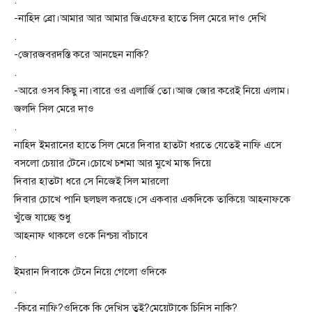
.
-নাহিদ ব্রো।আমার আর আমার জিএফের হাতে সিল মেরে দাও দেখি
.
-জোরজবরদস্তি করে আনছেন নাকি?
.
-আরে ওসব কিছু না।বারে ওর এলার্জি তো।আজ জোর করেই নিয়ে এলাম।
জলদি সিল মেরে দাও
.
নাহিদ ইমরানের হাতে সিল মেরে দিবার হাতটা ধরতে যেতেই নাফি এসে
বসলো চেয়ার টেনে।চোখে চশমা আর মুখে মাস্ক দিয়ে
দিবার হাতটা ধরে সে নিজেই সিল মারলো
দিবার চোখে পানি ছলছল করছে।সে একবার একদিকে তাকিয়ে আহনাফকে
খুঁজে যাচ্ছে শুধু
আহনাফ থাকলে ওকে নিশ্চয় বাঁচাবে
.
ইমরান দিবাকে টেনে নিয়ে গেলো ওদিকে
.
-কিরে নাফি?ওদিকে কি দেখিস তুই?মেয়েটাকে চিনিস নাকি?