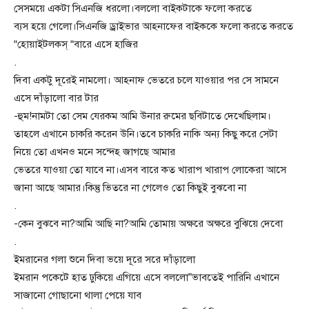
সেসময়ে একটা সিএনজি ধরলো।বললো বাইকটাকে ফলো করতে
ব্যস হয়ে গেলো।সিএনজি ড্রাইভার আহনাফের বাইককে ফলো করতে করতে
“হোয়াইটলকস্ “বারে এসে হাজির
.
দিবা একটু দূরেই নামলো। আহনাফ ভেতরে চলে যাওয়ার পর সে সামনে
এসে দাঁড়ালো বার টার
-হুম!নামটা তো সেম যেরকম আমি উনার রুমের ছবিটাতে দেখেছিলাম।
তাহলে এখানে চাকরি করেন উনি।তবে চাকরি নাকি অন্য কিছু করে সেটা
নিয়ে তো এখনও মনে সন্দেহ জাগছে আমার
ভেতরে যাওয়া তো যাবে না।এসব বারে কত খারাপ খারাপ লোকেরা আসে
জানা আছে আমার।কিন্তু ভিতরে না গেলেও তো কিছুই বুঝবো না
.
-কেন বুঝবে না?আমি আছি না?আমি তোমায় অক্ষরে অক্ষরে বুঝিয়ে দেবো
.
ইমরানের গলা শুনে দিবা ভয়ে দূরে সরে দাঁড়ালো
ইমরান পকেটে হাত ঢুকিয়ে এগিয়ে এসে বললো”ভাবতেই পারিনি এখানে
সাজানো গোছানো থালা পেয়ে যাব