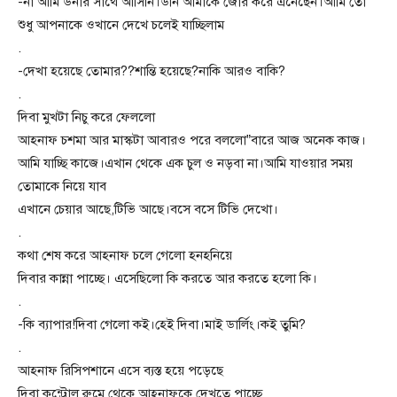
-না আমি উনার সাথে আসিনি।উনি আমাকে জোর করে এনেছেন।আমি তো
শুধু আপনাকে ওখানে দেখে চলেই যাচ্ছিলাম
.
-দেখা হয়েছে তোমার??শান্তি হয়েছে?নাকি আরও বাকি?
.
দিবা মুখটা নিচু করে ফেললো
আহনাফ চশমা আর মাস্কটা আবারও পরে বললো”বারে আজ অনেক কাজ।
আমি যাচ্ছি কাজে।এখান থেকে এক চুল ও নড়বা না।আমি যাওয়ার সময়
তোমাকে নিয়ে যাব
এখানে চেয়ার আছে,টিভি আছে।বসে বসে টিভি দেখো।
.
কথা শেষ করে আহনাফ চলে গেলো হনহনিয়ে
দিবার কান্না পাচ্ছে। এসেছিলো কি করতে আর করতে হলো কি।
.
-কি ব্যাপার!দিবা গেলো কই।হেই দিবা।মাই ডার্লিং।কই তুমি?
.
আহনাফ রিসিপশানে এসে ব্যস্ত হয়ে পড়েছে
দিবা কন্ট্রোল রুমে থেকে আহনাফকে দেখতে পাচ্ছে