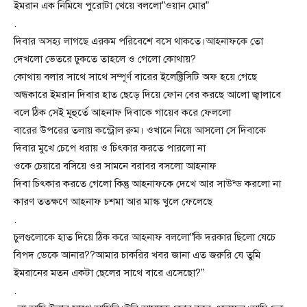
ইমরান এক নিমিষে পুরোটা খেয়ে বললো”ওয়ান মোর”
.
দিবার অসহ্য লাগছে এরকম পরিবেশে বসে থাকতে।আহনাফকে তো
দেখলো ভেতরে ঢুকতে তাহলে ও গেলো কোথায়?
কোথায় বলার সাথে সাথে সম্পূর্ণ বারের ইলেক্ট্রিসিটি অফ হয়ে গেছে
অন্ধকারে ইমরান দিবার হাত ছেড়ে দিয়ে ফোন বের করছে আলো জ্বালাবে
বলে ঠিক সেই মূহুর্তে আহনাফ দিবাকে গায়েব করে ফেললো
বারের উপরের তলায় কন্ট্রোল রুম। ওখানে নিয়ে আসলো সে দিবাকে
দিবার মুখে চেপে ধরায় ও চিৎকার করতে পারলো না
ওকে চেয়ারে বসিয়ে ওর সামনে বরাবর বসলো আহনাফ
দিবা চিৎকার করতে গেলো কিন্তু আহনাফকে দেখে আর সাউন্ড করলো না
কারণ ততক্ষণে আহনাফ চশমা আর মাস্ক খুলে ফেলেছে
.
চুলগুলোকে হাত দিয়ে ঠিক করে আহনাফ বললো”কি দরকার ছিলো যেচে
বিপদ ডেকে আনার??আমার চাকরির খবর জানা এত জরুরি যে তুমি
ইমরানের মতন একটা ছেলের সাথে বারে এসেছো?”
.