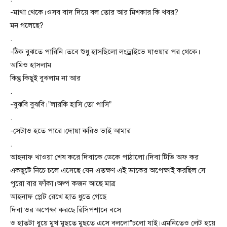
-মাথা থেকে।ওসব বাদ দিয়ে বল তোর আর মিশকার কি খবর?
মন গলেছে?
.
-ঠিক বুঝতে পারিনি।তবে শুধু হাসছিলো লংড্রাইভে যাওয়ার পর থেকে।
আমিও হাসলাম
কিন্তু কিছুই বুঝলাম না আর
.
-বুঝবি বুঝবি।”লারকি হাসি তো পাসি”
.
-সেটাও হতে পারে।দোয়া করিও ভাই আমার
.
আহনাফ খাওয়া শেষ করে দিবাকে ডেকে পাঠালো।দিবা টিভি অফ কর
একছুটে নিচে চলে এসেছে যেন এতক্ষণ এই ডাকের অপেক্ষাই করছিল সে
পুরো বার ফাঁকা।অল্প কজন আছে মাত্র
আহনাফ প্লেট রেখে হাত ধুতে গেছে
দিবা ওর অপেক্ষা করছে রিসিপশানে বসে
ও হাতটা ধুয়ে মুখ মুছতে মুছতে এসে বললো”চলো যাই।এমনিতেও লেট হয়ে