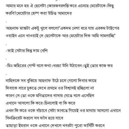
আমার মনে হয় ঐ ছেলেটা জোরজবরদস্তি করে এনেছে মেয়েটাকে।কিছু
করবি?মেয়েটার হেল্প করা উচিত আমাদের
.
আহনাফ মাস্কটা একটু খুলে বললো”একদম নেশা ধরে যায় এরকম টাইপের
ওয়াইন এনে খাওয়াই দে ছেলেটাকে আর মেয়েটার দিক আমি সামলাচ্ছি”
.
-ভাই সেটার কিন্তু দাম বেশি
.
-মিঃ জহিরের গেস্ট বলে কথা।খরচা উনি উঠাবেন।তুই তোর কাজ কর
.
নাহিদকে সব বুঝিয়ে আহনাফ উঠে চলে গেলো দিবার কাছে
দিবাকে বারে ঢুকতে দেখে প্রথমে ওর বিশ্বাসই হচ্ছিলো না
কারণ সে তো ওকে মণিতাদের বাসায় যেতে বলে এসেছিল
এখানে আসলো কি করে।চিনলোই বা কি করে
এখন কি করে ওকে বাঁচাবে সেটা ভাবতে গিয়েই ওর মাথায় আসলো এখানে
সিনক্রিয়েট করলে সব ফাঁস হয়ে যাবে
তাছাড়া ইমরান ওকে এখানে দেখলে খবরটা পুরো ভার্সিটি করবে