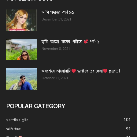
আমি পদ্মজা -পর্ব ৯১
December 31, 2021
তুমি_আছো_মনের_গহীনে
পর্ব- ১
November 8, 2021
অবশেষে ভালোবাসি
writer :রোদেলা
part:1
October 21, 2021
POPULAR CATEGORY
ভ্যাম্পায়ার কুইন
101
আমি পদ্মজা
91