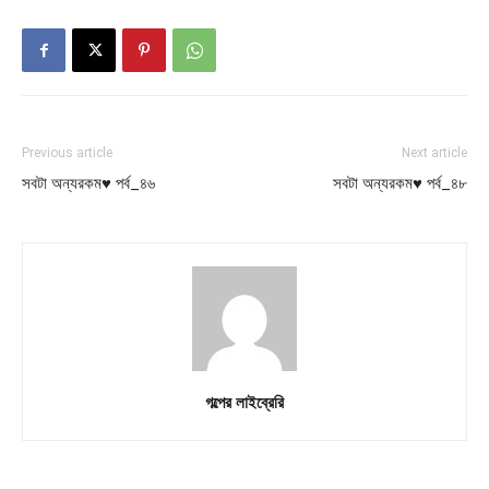
Previous article
Next article
সবটা অন্যরকম♥ পর্ব_৪৬
সবটা অন্যরকম♥ পর্ব_৪৮
গল্পের লাইব্রেরি