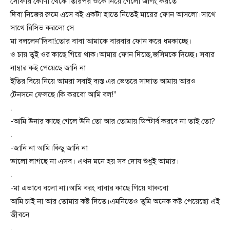
সোফার কোণা থেকে।তারপর ওকে নিয়ে গেলো জগিং করতে
দিবা নিজের রুমে এসে বই একটা হাতে নিতেই মায়ের ফোন আসলো।সাথে
সাথে রিসিভ করলো সে
মা বললেন”দিবা!তোর বাবা আমাকে বারবার ফোন করে ধমকাচ্ছে।
ও চায় তুই ওর কাছে গিয়ে থাক।আমায় ফোন দিচ্ছে,জসিমকে দিচ্ছে। সবার
নাম্বার কই পেয়েছে জানি না
ইতির বিয়ে নিয়ে আমরা সবাই ব্যস্ত এর ভেতরে সাদাত আমায় আরও
টেনসনে ফেলছে।কি করবো আমি বল!”
.
-আমি উনার কাছে গেলে উনি তো আর তোমায় ডিস্টার্ব করবে না তাই তো?
.
-জানি না আমি।কিছু জানি না
ভালো লাগছে না এসব। এখন মনে হয় সব দোষ শুধুই আমার।
.
-মা এভাবে বলো না।আমি বরং বাবার কাছে গিয়ে থাকবো
আমি চাই না আর তোমায় কষ্ট দিতে।এমনিতেও তুমি অনেক কষ্ট পেয়েছো এই
জীবনে
.