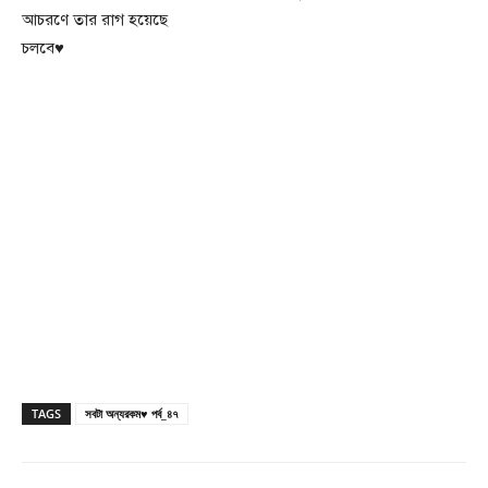
আচরণে তার রাগ হয়েছে
চলবে♥
TAGS
সবটা অন্যরকম♥ পর্ব_৪৭