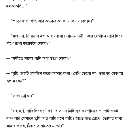
কলকাকলি…”
— “পাতা ছাড়া গাছ আর কাকের কা কা ডাক। ভাবলাম।”
— “মজা না, সিরিয়াস হও আর ভাবো। সামনে নদী। আর সেখানে সারি দিয়ে
বেঁধে রাখা কয়েকটা নৌকা।”
— “নদীতে ময়লা পানি আর ভাঙা নৌকা।”
— “বৃষ্টি, জাস্ট ইমাজিন করো আমার কথা। বেশি ভেবো না। তারপর কোথায়
ছিলাম যেন?”
— “ভাঙা নৌকা।”
— “ওহ হ্যাঁ, সারি দিয়ে নৌকা। বাতাসে মিষ্টি সুবাস। গাছের পাশেই একটা
বেঞ্চ আর সেখানে তুমি আর আমি বসে আছি। হাতে হাত রেখে, তোমার মাথা
আমার কাঁধে, ঠিক গত রাতের মতো।”