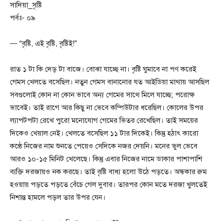
সাদিয়া_সৃষ্টি
পর্বঃ- ০৯
— “বৃষ্টি, এই বৃষ্টি, বৃষ্টিই!”
রাত ১ টা কি দেড় টা বাজে। বোঝা যাচ্ছে না। বৃষ্টি ঘুমাবে না পণ করেই
গেমস খেলতে বসেছিল। নতুন গেমস বানানোর যত আইডিয়া মাথায় আসছিল
সবগুলোই কোন না কোন ভাবে অন্য গেমের সাথে মিলে যাচ্ছে; পরোক্ষ
ভাবেই। তাই রাগে আর কিছু না ভেবে কম্পিউটার ধরেছিল। কোলের উপর
ল্যাপটপটা রেখে পুরো মনোযোগ গেমের ভিতর রেখেছিল। তাই সময়ের
দিকেও খেয়াল নেই। খেলতে বসেছিল ১১ টার দিকেই। কিন্তু হঠাৎ কারো
কণ্ঠে নিজের নাম শুনতে পেয়েও সেদিকে নজর দেয়নি। মনের ভুল ভেবে
আরও ১০-১৫ মিনিট খেলেছে। কিন্তু এবার নিজের নামে ডাকার পাশাপাশি
ব্যক্তি দরজায়ও নক করছে। তাই বৃষ্টি বাধ্য হলো উঠে পড়তে। অন্ধকার রুম
হওয়ায় পড়তে পড়তে বেঁচে গেল দুবার। তারপর কোন মতে দরজা খুলতেই
নিশান্ত হামলে পড়ল তার উপর যেন।