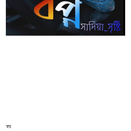
স্বপ্ন