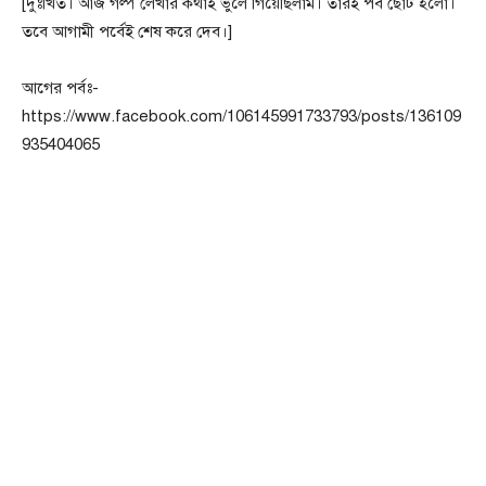
[দুঃখিত। আজ গল্প লেখার কথাই ভুলে গিয়েছিলাম। তারই পর্ব ছোট হলো।
তবে আগামী পর্বেই শেষ করে দেব।]
আগের পর্বঃ-
https://www.facebook.com/106145991733793/posts/136109
935404065