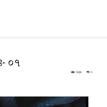
্বঃ- ০৭
1424
0