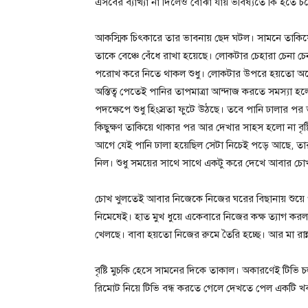
এসবের ব্যাখ্যা না দিলেও বোঝা যায় ভবিষ্যতে কি হতে
আকস্মিক চিৎকারে তার ভাবনায় ছেদ ঘটল। সামনে তাক
তাকে বেঞ্চে বেঁধে রাখা হয়েছে। লোকটার চেহারা চেনা
পরোখ করে নিতে থাকল শুধু। লোকটার উপরে হয়তো অনেক
অস্তিত্ব পেতেই পানির তাপমাত্রা আন্দাজ করতে সমস্যা
পদক্ষেপে শুধু হিংস্রতা ফুটে উঠছে। তবে পানি ঢালার পর
কিছুক্ষণ তাকিয়ে থাকার পর আর দেখার সাহস হলো না বৃষ্
আগে যেই পানি ঢালা হয়েছিল সেটা নিচেই পড়ে আছে, তার 
নিল। শুধু সময়ের সাথে সাথে একটু করে দেখে আবার চোখ ব
চোখ খুলতেই আবার নিজেকে নিজের ঘরের বিছানায় শুয়ে থা
নিমেষেই। হাত মুখ ধুয়ে একেবারে নিজের কক্ষ ত্যাগ ক
খেলছে। বাবা হয়তো নিজের রুমে তৈরি হচ্ছে। আর মা রান্না
বৃষ্টি মুচকি হেসে সামনের দিকে তাকাল। অকারণেই টিভি 
রিমোট নিয়ে টিভি বন্ধ করতে গেলে দেখতে পেল একটি খ