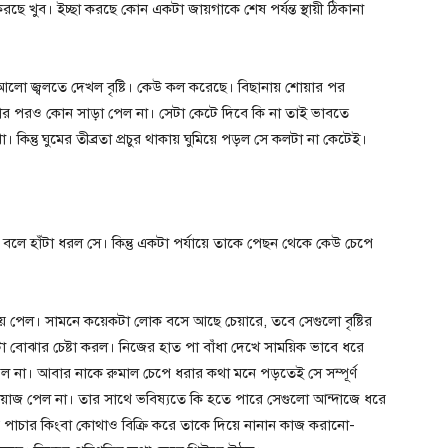
রছে খুব। ইচ্ছা করছে কোন একটা জায়গাকে শেষ পর্যন্ত স্থায়ী ঠিকানা
 আলো জ্বলতে দেখল বৃষ্টি। কেউ কল করেছে। বিছানায় শোয়ার পর
করার পরও কোন সাড়া পেল না। সেটা কেটে দিবে কি না তাই ভাবতে
িন্তু ঘুমের তীব্রতা প্রচুর থাকায় ঘুমিয়ে পড়ল সে কলটা না কেটেই।
 বলে হাঁটা ধরল সে। কিন্তু একটা পর্যায়ে তাকে পেছন থেকে কেউ চেপে
ায় পেল। সামনে কয়েকটা লোক বসে আছে চেয়ারে, তবে সেগুলো বৃষ্টির
তিটা বোঝার চেষ্টা করল। নিজের হাত পা বাঁধা দেখে সাময়িক ভাবে ধরে
পেল না। আবার নাকে রুমাল চেপে ধরার কথা মনে পড়তেই সে সম্পূর্ণ
জ পেল না। তার সাথে ভবিষ্যতে কি হতে পারে সেগুলো আন্দাজে ধরে
াচার কিংবা কোথাও বিক্রি করে তাকে দিয়ে নানান কাজ করানো-