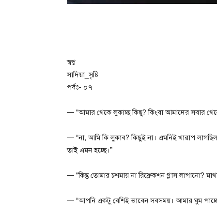
স্বপ্ন
সাদিয়া_সৃষ্টি
পর্বঃ- ০৭
— “আমার থেকে লুকাচ্ছ কিছু? কিংবা আমাদের সবার থে
— “না, আমি কি লুকাব? কিছুই না। এমনিই খারাপ লাগছিল।
তাই এমন হচ্ছে।”
— “কিন্তু তোমার চশমায় না রিফ্লেকশন গ্লাস লাগানো? মা
— “আপনি একটু বেশিই ভাবেন সবসময়। আমার ঘুম পাচ্ছ