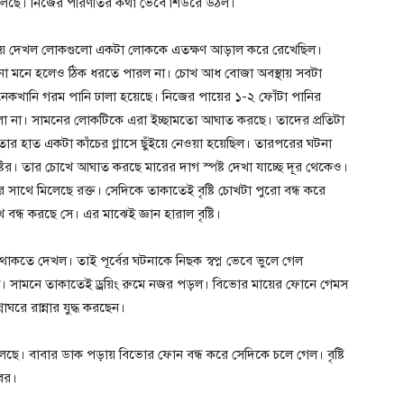
 চলেছে। নিজের পরিণতির কথা ভেবে শিউরে উঠল।
িয়ে দেখল লোকগুলো একটা লোককে এতক্ষণ আড়াল করে রেখেছিল।
 চেনা মনে হলেও ঠিক ধরতে পারল না। চোখ আধ বোজা অবস্থায় সবটা
খানি গরম পানি ঢালা হয়েছে। নিজের পায়ের ১-২ ফোঁটা পানির
 হলো না। সামনের লোকটিকে এরা ইচ্ছামতো আঘাত করছে। তাদের প্রতিটা
 তার হাত একটা কাঁচের গ্লাসে ছুঁইয়ে নেওয়া হয়েছিল। তারপরের ঘটনা
টির। তার চোখে আঘাত করছে মারের দাগ স্পষ্ট দেখা যাচ্ছে দূর থেকেও।
সাথে মিলেছে রক্ত। সেদিকে তাকাতেই বৃষ্টি চোখটা পুরো বন্ধ করে
ন্ধ করছে সে। এর মাঝেই জ্ঞান হারাল বৃষ্টি।
কতে দেখল। তাই পূর্বের ঘটনাকে নিছক স্বপ্ন ভেবে ভুলে গেল
রল। সামনে তাকাতেই ড্রয়িং রুমে নজর পড়ল। বিভোর মায়ের ফোনে গেমস
ঘরে রান্নার যুদ্ধ করছেন।
চলছে। বাবার ডাক পড়ায় বিভোর ফোন বন্ধ করে সেদিকে চলে গেল। বৃষ্টি
বর।