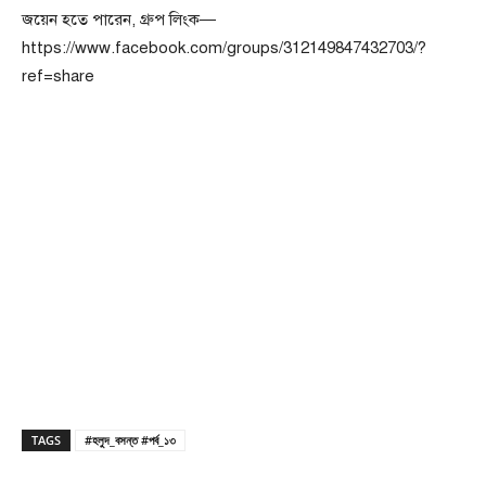
জয়েন হতে পারেন, গ্রুপ লিংক—
https://www.facebook.com/groups/312149847432703/?
ref=share
TAGS
#হলুদ_বসন্ত #পর্ব_১৩