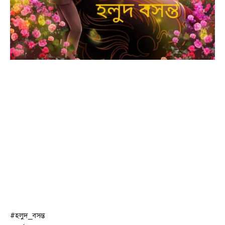
#হলুদ_বসন্ত