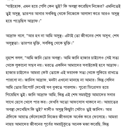
“যাইহোক, এমন হয়ে গেলি কেন তুই? কি অবস্থা করেছিস নিজের? এমনিতেই
তুই অসুস্থ, তারপর আবার সবকিছু থেকে নিজেকে আলাদা করে আরও অসুস্থ
হয়ে পড়েছিস আদ্রাফ।”
আদ্রাফ বলে, “আর হব না আমি অসুস্থ। এটাই তো জীবনের শেষ অসুখ, শেষ
অসুস্থতা। তারপর মুক্তি, সবকিছু থেকে মুক্তি।”
নুহাশ বলল, “আমি জানি তোর অবস্থা। আমি জানি হাজার চাইলেও সেই সত্য
থেকে লুকানো সম্ভব নয়। মরতে একদিন আমাদের সবাইকেই হবে আদ্রাফ।
হাজার চাইলেও আমরা কেউ তোকে এই ভয়ানক সত্য থেকে লুকিয়ে রাখতে
পারবো না। জানিস আদ্রাফ, মনটা এখনো মানছে না আমার। কিন্তু সেদিন
আমি তোর রিপোর্ট দেখেই সব বুঝতে পারলাম। পুরো ডিপ্রেসড হয়ে
গিয়েছিস তুই। জানি আদ্রাফ আমি, কিন্তু এই শেষ সময়টুকু আমাদের সবার
সাথে হেসে খেলে পার কর। দেখবি অতো আফসোস থাকবে না। আয়াতের
অবস্থা দেখেছিস কি তুই? দাদীও অসুস্থ কিছুটা সেটাও তুই জানিস। আর
ঐদিকে আয়াত কেঁদেকেটে নিজের জীবনকে অর্ধেক করে ফেলেছে। আমরা
নাহয় আমাদের জীবনের পূর্বের সময়টুকুতে অনেক মজা করেছি, কিন্তু