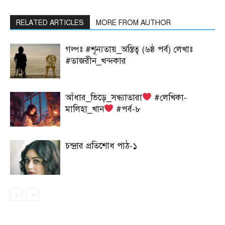
RELATED ARTICLES
MORE FROM AUTHOR
গল্পঃ #শূন্যতায়_অস্তিত্ব (৬ষ্ঠ পর্ব) লেখাঃ
#তাজরীন_খন্দকার
আঁধার_ভিড়ে_সন্ধ্যাতারা
#লেখিকা-
মালিহা_খান
#পর্ব-৮
চন্দ্রার প্রতিশোধ পাঠ-১