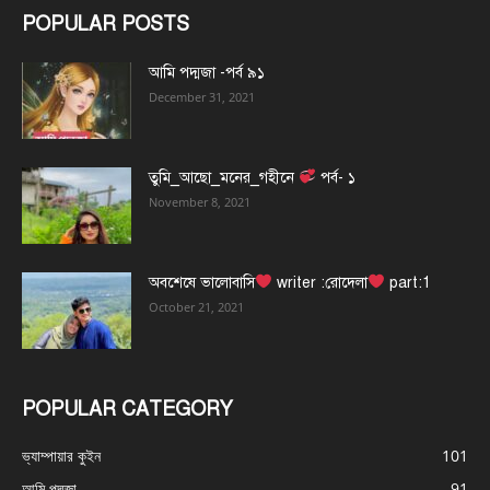
POPULAR POSTS
আমি পদ্মজা -পর্ব ৯১
December 31, 2021
তুমি_আছো_মনের_গহীনে
পর্ব- ১
November 8, 2021
অবশেষে ভালোবাসি
writer :রোদেলা
part:1
October 21, 2021
POPULAR CATEGORY
ভ্যাম্পায়ার কুইন
101
আমি পদ্মজা
91