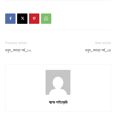
Previous article
Next article
হলুদ_বসন্ত পর্ব_১২
হলুদ_বসন্ত পর্ব_১৪
গল্পের লাইব্রেরি