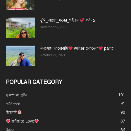
তুমি_আছো_মনের_গহীনে
পর্ব- ১
November 8, 2021
অবশেষে ভালোবাসি
writer :রোদেলা
part:1
October 21, 2021
POPULAR CATEGORY
ভ্যাম্পায়ার কুইন
101
আমি পদ্মজা
91
লীলাবালি
90
Infinite Love
87
ভিলেন
86