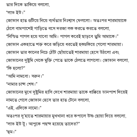
তার দিকে তাকিয়ে বললো,
“লাভ ইউ।”
জোভান হাত গুটিয়ে নিয়ে ব্যর্থতার নিঃশ্বাস ফেললো। অতঃপর শারমায়াকে
ঠেলে বামপাশেই গাড়িতে বসে দরজা লক করতে করতে বললো,
“নিশ্চিত পাগল হয়ে যাবো আমি। পাগল করেই ছাড়বে তুমি আমাকে।”
জোভান একহাতে শক্ত করে জড়িয়ে ধরতেই হকচকিয়ে গেলো শারমায়া।
জোভান তার কানের নিচে ঠোঁট ছোঁয়াতেই শারমায়া হেসে উঠলো এবং
জোভানের দুষ্টুমি থেকে মুক্তি পেতে তাকে ঠেলতে লাগলো। জোভান বললো,
“কি হলো?”
“আমি নামবো। সরুন।”
“নামার চান্স শেষ।”
জোভানের মুখে দুষ্টুমির হাসি দেখে শারমায়া তাকে ধাক্কিয়ে ডানপাশ দিয়েই
নামতে গেলে জোভান হেসে তার হাত টেনে বললো,
“এই, এদিকে নামো।”
অতঃপর দু’হাতে শারমায়ার মুখখানা ধরে কপালে উষ্ণ ছোয়া দিয়ে বললো,
“লাভ ইউ টু। আপুকে পছন্দ হয়েছে তাদের?”
“হুম।”