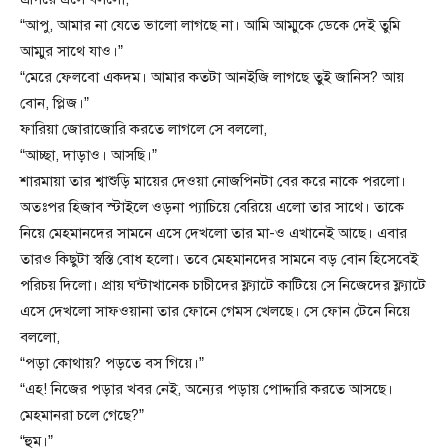
“আপু, আমার না যেতে ভালো লাগছে না। আমি আম্মুকে ডেকে দেই তুমি
আম্মুর সাথে যাও।”
“মেরে ফেলবো একদম। আমার কতটা আনইজি লাগছে তুই জানিস? আয়
বোন, প্লিজ।”
ফারিয়া জোরাজোরি করতে লাগলে সে বললো,
“আচ্ছা, দাড়াও। আসছি।”
শারমায়া তার শ্বাশুড়ি মায়ের দেওয়া নোজপিনটা বের করে নাকে পরলো।
অতঃপর হিজাব স্টাইলে ওড়না প্যাচিয়ে বেরিয়ে এলো তার সাথে। তাকে
নিয়ে মেহমানদের সামনে এসে দেখলো তার মা-ও এখানেই আছে। এবার
তারও কিছুটা স্বস্তি বোধ হলো। তবে মেহমানদের সামনে বড় বোন হিসেবেই
পরিচয় দিলো। প্রায় ঘন্টাখানেক চাচীদের ফ্ল্যাটে কাটিয়ে সে নিজেদের ফ্ল্যাটে
এসে দেখলো সাফওয়ানা তার ফোনে গেমস খেলছে। সে ফোন টেনে নিয়ে
বললো,
“পড়া কোথায়? পড়তে বস গিয়ে।”
“এহ! নিজের পড়ার খবর নেই, অন্যের পড়ায় পোদ্দারি করতে আসছে।
মেহমানরা চলে গেছে?”
“হুম।”