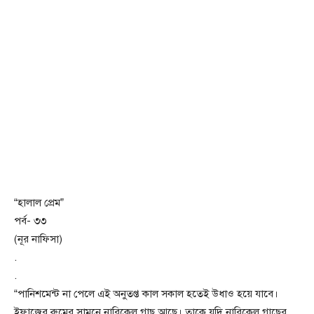
“হালাল প্রেম”
পর্ব- ৩৩
(নূর নাফিসা)
.
.
“পানিশমেন্ট না পেলে এই অনুতপ্ত কাল সকাল হতেই উধাও হয়ে যাবে।
ইফাজের রুমের সামনে নারিকেল গাছ আছে। তাকে যদি নারিকেল গাছের