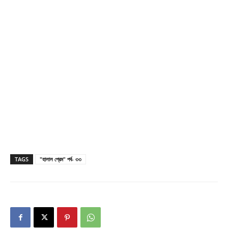
TAGS
"হালাল প্রেম" পর্ব- ৩৩