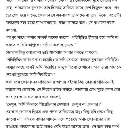
দিলো। শারমায়ার বাসার পথেই যাচ্ছে গাড়ি। জোভানের মুখে কোনো শব্দ
নেই। শারমায়াও চুপচাপ তার দিকেই তাকিয়ে আছে বেশ কিছুক্ষণ ধরে। পথ
তো শেষ হয়ে যাচ্ছে, জোভান যে একবারও তাকাচ্ছে না তার দিকে। এতোটা
অবহেলা সহ্য হচ্ছে না শারমায়ার। কান্না আসছে তার। সে ধাধানো কন্ঠে
বললো,
“আপুর সাথে আমার সম্পর্ক অনেক ভালো। পরিস্থিতির স্বীকার হয়ে আমি না
করতে পারিনি আপুকে। চাচীও বলেছে যেতে।”
জোভান কিছু বললো না তাই শারমায়া আবার বলতে লাগলো,
“পরিস্থিতির কারণে বাধ্য হয়েছি। আপনি সেখানে থাকলে বুঝতেন পরিস্থিতি।
আম্মুর কাছে বলেই আমি গিয়েছি। আম্মুও ছিলো সেখানে। আর তারা আমাকে
দেখেই বুঝেছে আমি বিবাহিতা।”
কথা বলে জোভানের প্রতিক্রিয়ার আশায় রইলো কিন্তু কোনো প্রতিক্রিয়াই
করলো না জোভান৷ সে নিরবে ড্রাইভ করছে। শারমায়া চোখ মুছে ফোন বের
করে জোভানের সামনে ধরে বললো,
“দেখুন, আমি কিভাবে গিয়েছিলাম সেখানে। দেখুন না একবার।”
জোভান ফোনের স্ক্রিনে এক পলক তাকিয়েছে শুধু। কিন্তু ছবি দেখে কিছু
বললো না। এদিকে বাসার সামনে এসে পড়েছে অথচ জোভানের রাগ
ভাঙাতে পারলো না তাই আরও বেশি কান্না আসছে তার। সে তার হাত স্পর্শ