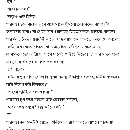
“হুম।”
“শারমায়া চল।”
“দাড়াও এক মিনিট।”
শারমায়া তার মায়ের রুমে এসে মাকে খুঁজলো জোভানের ব্যাপারটা
জানানোর জন্য। না পেয়ে সাফওয়ানাকে জিজ্ঞেস করে জানতে পারলো
শারমিন চাচীদের ফ্ল্যাটেই আছে। সাফওয়ানাকে ডাকতে বললে সে বললো,
“আমি আর যেতে পারবো না। মেহমানরা ড্রয়িংরুমে বসে আছে।”
মা থাকলে তো ফারিয়ার সাথে মাকেই পাঠিয়ে দিতো। তা আর সম্ভব হলো
না। সে আবার জোভানকে কল করলো,
“হ্যাঁ, বলো?”
“আমি আপুর সাথে গেলে কি খুবই সমস্যা? আপুও বলেছে, চাচীও বলেছে।
আমি নিষেধ করি কিভাবে।”
“তাহলে তুমিই ভালো জানো।”
শারমায়া চুপ করে রইলো তাই জোভান বললো,
“আরও কিছু বলবে? ব্যস্ত আছি একটু।”
“না।”
শারমায়া কল কেটে দিয়েছে। ওদিকে ফারিয়া ডাকতে লাগলে শারমায়া
এগিয়ে এসে বললো,