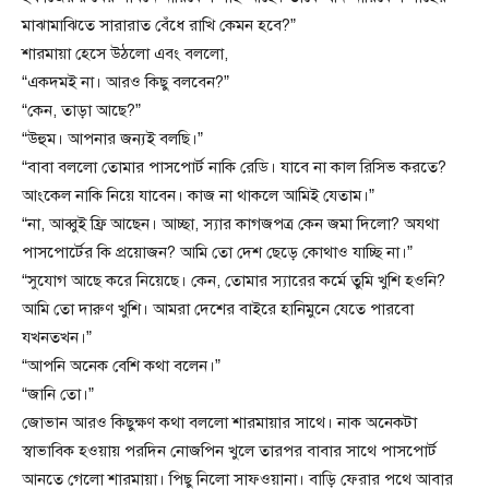
মাঝামাঝিতে সারারাত বেঁধে রাখি কেমন হবে?”
শারমায়া হেসে উঠলো এবং বললো,
“একদমই না। আরও কিছু বলবেন?”
“কেন, তাড়া আছে?”
“উহুম। আপনার জন্যই বলছি।”
“বাবা বললো তোমার পাসপোর্ট নাকি রেডি। যাবে না কাল রিসিভ করতে?
আংকেল নাকি নিয়ে যাবেন। কাজ না থাকলে আমিই যেতাম।”
“না, আব্বুই ফ্রি আছেন। আচ্ছা, স্যার কাগজপত্র কেন জমা দিলো? অযথা
পাসপোর্টের কি প্রয়োজন? আমি তো দেশ ছেড়ে কোথাও যাচ্ছি না।”
“সুযোগ আছে করে নিয়েছে। কেন, তোমার স্যারের কর্মে তুমি খুশি হওনি?
আমি তো দারুণ খুশি। আমরা দেশের বাইরে হানিমুনে যেতে পারবো
যখনতখন।”
“আপনি অনেক বেশি কথা বলেন।”
“জানি তো।”
জোভান আরও কিছুক্ষণ কথা বললো শারমায়ার সাথে। নাক অনেকটা
স্বাভাবিক হওয়ায় পরদিন নোজপিন খুলে তারপর বাবার সাথে পাসপোর্ট
আনতে গেলো শারমায়া। পিছু নিলো সাফওয়ানা। বাড়ি ফেরার পথে আবার