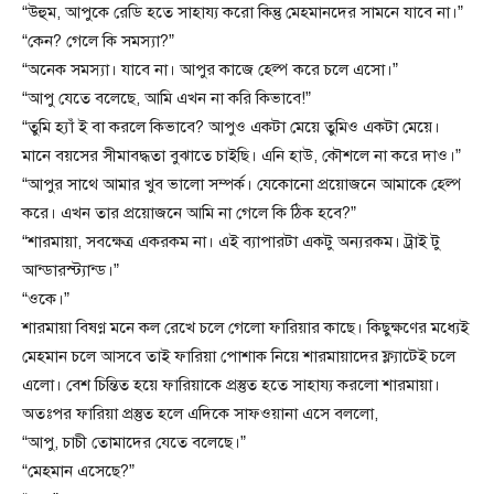
“উহুম, আপুকে রেডি হতে সাহায্য করো কিন্তু মেহমানদের সামনে যাবে না।”
“কেন? গেলে কি সমস্যা?”
“অনেক সমস্যা। যাবে না। আপুর কাজে হেল্প করে চলে এসো।”
“আপু যেতে বলেছে, আমি এখন না করি কিভাবে!”
“তুমি হ্যাঁ ই বা করলে কিভাবে? আপুও একটা মেয়ে তুমিও একটা মেয়ে।
মানে বয়সের সীমাবদ্ধতা বুঝাতে চাইছি। এনি হাউ, কৌশলে না করে দাও।”
“আপুর সাথে আমার খুব ভালো সম্পর্ক। যেকোনো প্রয়োজনে আমাকে হেল্প
করে। এখন তার প্রয়োজনে আমি না গেলে কি ঠিক হবে?”
“শারমায়া, সবক্ষেত্র একরকম না। এই ব্যাপারটা একটু অন্যরকম। ট্রাই টু
আন্ডারস্ট্যান্ড।”
“ওকে।”
শারমায়া বিষণ্ণ মনে কল রেখে চলে গেলো ফারিয়ার কাছে। কিছুক্ষণের মধ্যেই
মেহমান চলে আসবে তাই ফারিয়া পোশাক নিয়ে শারমায়াদের ফ্ল্যাটেই চলে
এলো। বেশ চিন্তিত হয়ে ফারিয়াকে প্রস্তুত হতে সাহায্য করলো শারমায়া।
অতঃপর ফারিয়া প্রস্তুত হলে এদিকে সাফওয়ানা এসে বললো,
“আপু, চাচী তোমাদের যেতে বলেছে।”
“মেহমান এসেছে?”