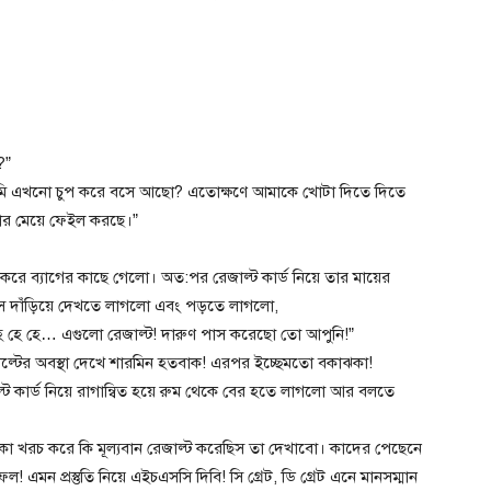
?”
 তুমি এখনো চুপ করে বসে আছো? এতোক্ষণে আমাকে খোটা দিতে দিতে
োমার মেয়ে ফেইল করছে।”
েপ করে ব্যাগের কাছে গেলো। অত:পর রেজাল্ট কার্ড নিয়ে তার মায়ের
এসে দাঁড়িয়ে দেখতে লাগলো এবং পড়তে লাগলো,
িশ…! হে হে হে… এগুলো রেজাল্ট! দারুণ পাস করেছো তো আপুনি!”
্টের অবস্থা দেখে শারমিন হতবাক! এরপর ইচ্ছেমতো বকাঝকা!
ট কার্ড নিয়ে রাগান্বিত হয়ে রুম থেকে বের হতে লাগলো আর বলতে
 খরচ করে কি মূল্যবান রেজাল্ট করেছিস তা দেখাবো। কাদের পেছেনে
মন প্রস্তুতি নিয়ে এইচএসসি দিবি! সি গ্রেট, ডি গ্রেট এনে মানসম্মান