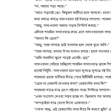
“না, আমার পড়া আছে।”
“আরে পড়বেই তো। কিছুক্ষণ কাটিয়ে চলে আসবো। চলো
কথা বলতে বলতে সাফওয়ানা বই টানতে লাগলো। শারমায়া
“আম্মু, সাফওয়ানা আমার পড়ার ডিস্টার্ব করছে।”
এদিকে শারমিন সাখাওয়াত রুমে এসে সাফওয়ানাকে বল
“সমস্যা কি তোর?”
“আম্মু, গরম লাগছে তাই ভাবলাম ছাদ থেকে ঘুরে আসি।”
“গরম লাগছে, মাথার উপর ফ্যানও চলছে। ছাদে যাওয়ার
“আমি সারাদিন স্কুলে পড়েই এসেছি। হুহ্!”
সাফওয়ানা বেরিয়ে যাচ্ছিলো শারমিন সাখাওয়াত তাকে 
হলেই পিটুনি। সাফওয়ানা মনে মনে ফুসতে ফুসতে বই ন
শারমায়া তাকে ফাঁসিয়ে দিতে পেরে মিটিমিটি হাসছে। শা
“তোর না রেজাল্ট দেওয়ার কথা? রেজাল্টের খবর কি?”
শারমায়া দাতে দাত চেপে বইয়ের পাতা উল্টাতে লাগলো।
“এখন সংযোগ দেওয়া সম্ভব হচ্ছে না। তিনমাস পর আবার চ
“থাপড়াইয়া দাত ফেলে দিবো একেবারে।”
“ওফ্ফ আম্মু, এই রেজাল্টের খবর দিয়ে কি করবে তুমি?