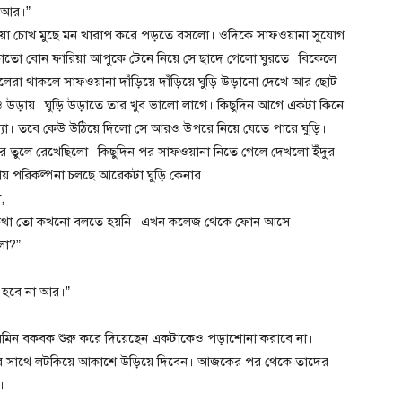
া আর।”
রমায়া চোখ মুছে মন খারাপ করে পড়তে বসলো। ওদিকে সাফওয়ানা সুযোগ
চাচাতো বোন ফারিয়া আপুকে টেনে নিয়ে সে ছাদে গেলো ঘুরতে। বিকেলে
েলেরা থাকলে সাফওয়ানা দাঁড়িয়ে দাঁড়িয়ে ঘুড়ি উড়ানো দেখে আর ছোট
ও উড়ায়। ঘুড়ি উড়াতে তার খুব ভালো লাগে। কিছুদিন আগে একটা কিনে
্যা। তবে কেউ উঠিয়ে দিলো সে আরও উপরে নিয়ে যেতে পারে ঘুড়ি।
পর তুলে রেখেছিলো। কিছুদিন পর সাফওয়ানা নিতে গেলে দেখলো ইঁদুর
থায় পরিকল্পনা চলছে আরেকটা ঘুড়ি কেনার।
,
ার কথা তো কখনো বলতে হয়নি। এখন কলেজ থেকে ফোন আসে
লো?”
ন হবে না আর।”
 শারমিন বকবক শুরু করে দিয়েছেন একটাকেও পড়াশোনা করাবে না।
র সাথে লটকিয়ে আকাশে উড়িয়ে দিবেন। আজকের পর থেকে তাদের
।