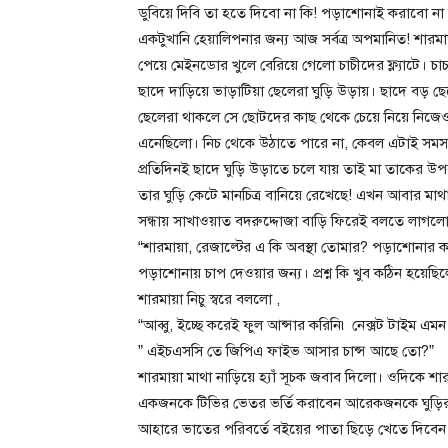
ডুবিয়ে দিবি তা হতে দিবো না কি! পড়াশোনাই করাবো ন
একটুখানি হেয়ালিপনার জন্য আজ সর্বত্র অপমানিত! শা
পেয়ে মেইনডোর খুলে বেরিয়ে গেলো চাচীদের ফ্ল্যাটে। 
ছাদে দাড়িয়ে ভাড়াটিয়া ছেলেরা ঘুড়ি উড়ায়। ছাদে বড় ছ
ছেলেরা থাকলে সে ছোটদের কাছ থেকে চেয়ে নিয়ে নিজে
এনেছিলো। নিচ থেকে উঠাতে পারে না, কেবল এটাই সমস
প্রতিদিনই ছাদে ঘুড়ি উড়াতে চলে যায় তাই মা তাকের উ
তার ঘুড়ি কেটে মানচিত্র বানিয়ে রেখেছে! এখন আবার মা
সন্ধায় সাখাওয়াত বদরুদ্দোজা বাড়ি ফিরেই বলতে লাগলো
“শারমায়া, রেজাল্টের এ কি অবস্থা তোমার? পড়াশোন
পড়াশোনায় চাপ দেওয়ার জন্য। প্রশ্ন কি খুব কঠিন হয়েছি
শারমায়া নিচু স্বরে বললো ,
“আব্বু, ইচ্ছে করেই ফুল আন্সার করিনি৷ নেক্সট টাইম এম
” এইচএসসি তে জিপিএ ফাইভ আসার চান্স আছে তো?”
শারমায়া মাথা নাড়িয়ে হ্যাঁ সূচক জবাব দিলো। ওদিকে
একজনকে টিভির ভেতর ভর্তি করাবেন আরেকজনকে ঘুড়ি
আহারে ভাতের পরিবর্তে বইয়ের পাতা ছিড়ে খেতে দিবেন