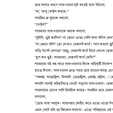
তার কথার ধরণে সাফওয়ানা হুট করেই বলে উঠলো,
“মা, আপু ফেইল করছে।”
শারমিন ব্রু কুচকে বললো,
“ফেইল?”
শারমায়া সাফওয়ানাকে ধমকে বললো,
“কুটনি, তুই জানিস? না জেনে এতো বেশি কথা বলিস কেন
“না জেনে বলি? তো দেখাও রেজাল্ট কার্ড। পাস করলে
বাড়ি উল্টে ফেলতা! আম্মু, রেজাল্ট কার্ড নিয়ে দেখো ত
“চুপ কর তুই। শারমায়া, রেজাল্ট কার্ড দেখি?”
শারমায়া বই বন্ধ করে সাফওয়ানার দিকে অগ্নিদৃষ্টি নিক্ষ
হাতে দিলো। সাফওয়ানা দ্রুত পায়ে তার মায়ের কাছে 
“পঞ্চান্ন, সাতচল্লিশ, ঊনষাট, তেতাল্লিশ, একান্ন, চল্ল
কথাটা বলেই অট্টহাসিতে ফেটে পড়লো সাফওয়ানা। রেজাল
শারমায়ার চোখে পানি চিকচিক করছে। শারমিন তার রেজাল্
লাগলো,
“তোর বাবা আসুক। সারাবছর কোচিং করে এতো এতো টাকা
এমন খেটে মরি তা জিজ্ঞেস করবো। এতো পরিশ্রমের এই ফল! এ