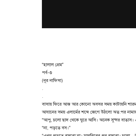
“হালাল প্রেম”
পর্ব-৩
(নূর নাফিসা)
.
.
বাসায় ফিরে আজ আর কোনো অবসর সময় কাটায়নি শারমায়া
আযানের সময় এলার্মের শব্দে জেগে উঠলো অত:পর না
“আপু, চলো ছাদ থেকে ঘুরে আসি। অনেক সুন্দর বাতাস। এত
“না, পড়তে বস।”
“এখন পড়তে বসবো না। মাগরিবের পর বসবো। চলো…!