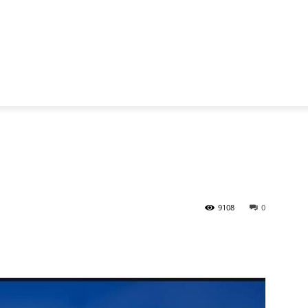
9108
0