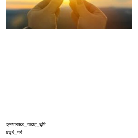
হৃদমাঝারে_আছো_তুমি
চতুর্থ_পর্ব