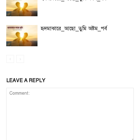
হৃদমাঝারে_আছো_তুমি অষ্টম_পর্ব
LEAVE A REPLY