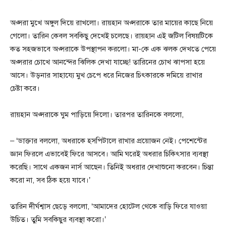
অপ্সরা মুখে অঙ্গুল দিয়ে রাখলো। রায়হান অপ্সরাকে তার মায়ের কাছে নিয়ে
গেলো। তারিন কেবল সবকিছু দেখেই চলেছে। রায়হান এই জটিল বিষয়টিকে
কত সহজভাবে অপ্সরাকে উপস্থাপন করলো। মা-কে এক ঝলক দেখতে পেয়ে
অপ্সরার চোখে আনন্দের ঝিলিক দেখা যাচ্ছে! তারিনের চোখ ঝাপসা হয়ে
আসে। উড়নার সাহায্যে মুখ চেপে ধরে নিজের চিৎকারকে দমিয়ে রাখার
চেষ্টা করে।
রায়হান অপ্সরাকে ঘুম পাড়িয়ে দিলো। তারপর তারিনকে বললো,
– ‘ডাক্তার বললো, অধরাকে হসপিটালে রাখার প্রয়োজন নেই। পেশেন্টের
জ্ঞান ফিরলে এভাবেই ফিরে আসবে। আমি ঘরেই অধরার চিকিৎসার ব্যবস্থা
করেছি। সাথে একজন নার্স আছেন। তিনিই অধরার দেখাশুনো করবেন। চিন্তা
করো না, সব ঠিক হয়ে যাবে।’
তারিন দীর্ঘশ্বাস ছেড়ে বললো, ‘আমাদের হোটেল থেকে বাড়ি ফিরে যাওয়া
উচিত। তুমি সবকিছুর ব্যবস্থা করো।’