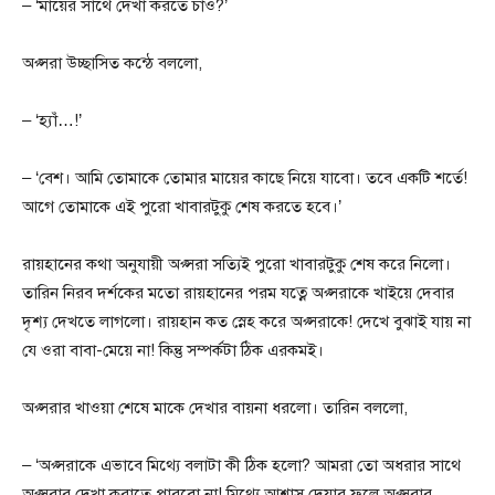
– ‘মায়ের সাথে দেখা করতে চাও?’
অপ্সরা উচ্ছাসিত কন্ঠে বললো,
– ‘হ্যাঁ…!’
– ‘বেশ। আমি তোমাকে তোমার মায়ের কাছে নিয়ে যাবো। তবে একটি শর্তে!
আগে তোমাকে এই পুরো খাবারটুকু শেষ করতে হবে।’
রায়হানের কথা অনুযায়ী অপ্সরা সত্যিই পুরো খাবারটুকু শেষ করে নিলো।
তারিন নিরব দর্শকের মতো রায়হানের পরম যত্নে অপ্সরাকে খাইয়ে দেবার
দৃশ্য দেখতে লাগলো। রায়হান কত স্নেহ করে অপ্সরাকে! দেখে বুঝাই যায় না
যে ওরা বাবা-মেয়ে না! কিন্তু সম্পর্কটা ঠিক এরকমই।
অপ্সরার খাওয়া শেষে মাকে দেখার বায়না ধরলো। তারিন বললো,
– ‘অপ্সরাকে এভাবে মিথ্যে বলাটা কী ঠিক হলো? আমরা তো অধরার সাথে
অপ্সরার দেখা করাতে পারবো না! মিথ্যে আশ্বাস দেয়ার ফলে অপ্সরার