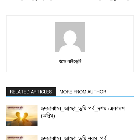
গল্পের লাইব্রেরি
RELATED ARTICLES
MORE FROM AUTHOR
হৃদমাঝারে_আছো_তুমি পর্ব_দশম+একাদশ
(অন্তিম)
হৃদমাঝারে_আছো_তুমি নবম_পর্ব