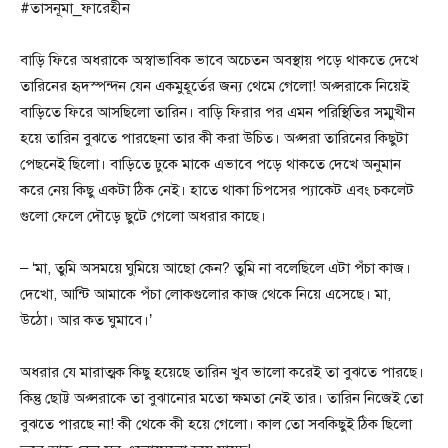
#তাসনূমা_ফারেহীন
বাড়ি ফিরে অধরাকে অস্বাভাবিক ভাবে অচেতন অবস্থায় পড়ে থাকতে দেখে
তারিনের হৃদস্পন্দন যেন একমুহূর্তের জন্য থেমে গেলো! অপ্সরাকে নিয়েই
বাড়িতে ফিরে আসছিলো তারিন। বাড়ি ফিরার পর এমন পরিস্থিতির সম্মুখীন
হয়ে তারিন বুঝতে পারছেনা তার কী করা উচিত। অপ্সরা তারিনের কিছুটা
পেছনেই ছিলো। বাড়িতে ঢুকে মাকে এভাবে পড়ে থাকতে দেখে অনুমান
করে নেয় কিছু একটা ঠিক নেই। হাতে থাকা চিপসের প্যাকেট এবং চকলেট
গুলো ফেলে দৌড়ে ছুটে গেলো অধরার কাছে।
– ‘মা, তুমি অসময়ে ঘুমিয়ে আছো কেন? তুমি না বলেছিলে এটা পঁচা কাজ।
দেখো, আন্টি আমাকে পঁচা লোকগুলোর কাজ থেকে নিয়ে এসেছে। মা,
উঠো। আর কত ঘুমাবে।’
অধরার যে মারাত্মক কিছু হয়েছে তারিন খুব ভালো করেই তা বুঝতে পারছে।
কিন্তু ছোট্ট অপ্সরাকে তা বুঝানোর মতো ক্ষমতা নেই তার। তারিন নিজেই তো
বুঝতে পারছে না! কী থেকে কী হয়ে গেলো। কাল তো সবকিছুই ঠিক ছিলো