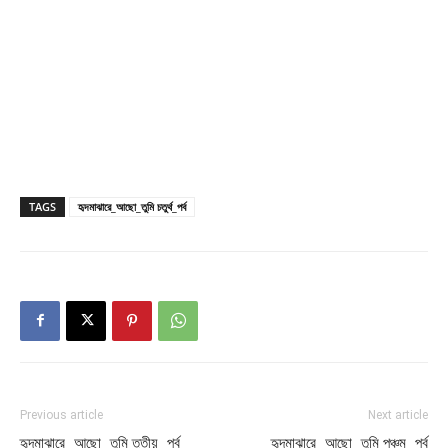
TAGS
হৃদমাঝারে_আছো_তুমি চতুর্থ_পর্ব
Previous article
Next article
হৃদমাঝারে_আছো_তুমি তৃতীয়_পর্ব
হৃদমাঝারে_আছো_তুমি পঞ্চম_পর্ব