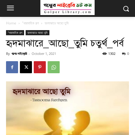
Home
"ধারাবাহিক গল্প
হৃদমাঝারে আছো তুমি
"ধারাবাহিক গল্প
হৃদমাঝারে আছো তুমি
হৃদমাঝারে_আছো_তুমি চতুর্থ_পর্ব
By
গল্পের লাইব্রেরি
-
October 1, 2021
1302
0