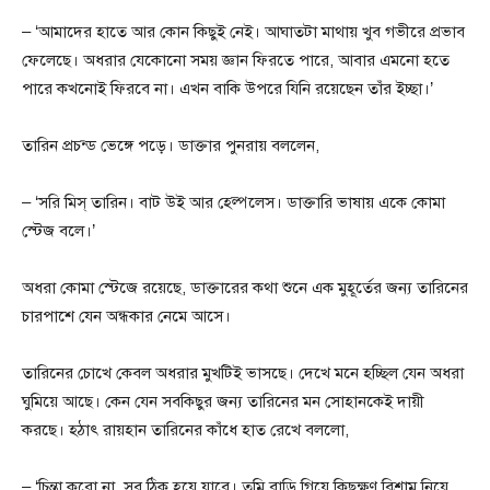
– ‘আমাদের হাতে আর কোন কিছুই নেই। আঘাতটা মাথায় খুব গভীরে প্রভাব
ফেলেছে। অধরার যেকোনো সময় জ্ঞান ফিরতে পারে, আবার এমনো হতে
পারে কখনোই ফিরবে না। এখন বাকি উপরে যিনি রয়েছেন তাঁর ইচ্ছা।’
তারিন প্রচন্ড ভেঙ্গে পড়ে। ডাক্তার পুনরায় বললেন,
– ‘সরি মিস্ তারিন। বাট উই আর হেল্পলেস। ডাক্তারি ভাষায় একে কোমা
স্টেজ বলে।’
অধরা কোমা স্টেজে রয়েছে, ডাক্তারের কথা শুনে এক মুহূর্তের জন্য তারিনের
চারপাশে যেন অন্ধকার নেমে আসে।
তারিনের চোখে কেবল অধরার মুখটিই ভাসছে। দেখে মনে হচ্ছিল যেন অধরা
ঘুমিয়ে আছে। কেন যেন সবকিছুর জন্য তারিনের মন সোহানকেই দায়ী
করছে। হঠাৎ রায়হান তারিনের কাঁধে হাত রেখে বললো,
– ‘চিন্তা করো না, সব ঠিক হয়ে যাবে। তুমি বাড়ি গিয়ে কিছুক্ষণ বিশ্রাম নিয়ে